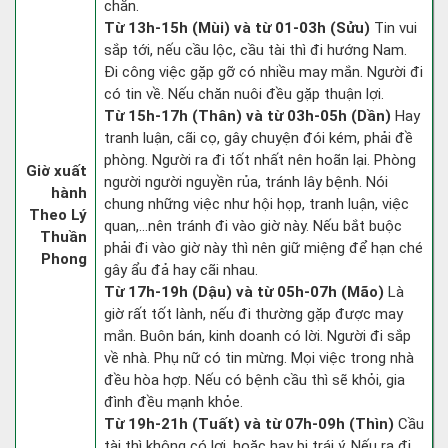
chắn.
Từ 13h-15h (Mùi) và từ 01-03h (Sửu)
Tin vui
sắp tới, nếu cầu lộc, cầu tài thì đi hướng Nam.
Đi công việc gặp gỡ có nhiều may mắn. Người đi
có tin về. Nếu chăn nuôi đều gặp thuận lợi.
Từ 15h-17h (Thân) và từ 03h-05h (Dần)
Hay
tranh luận, cãi cọ, gây chuyện đói kém, phải đề
phòng. Người ra đi tốt nhất nên hoãn lại. Phòng
Giờ xuất
người người nguyền rủa, tránh lây bệnh. Nói
hành
chung những việc như hội họp, tranh luận, việc
Theo Lý
quan,…nên tránh đi vào giờ này. Nếu bắt buộc
Thuần
phải đi vào giờ này thì nên giữ miệng để hạn ché
Phong
gây ẩu đả hay cãi nhau.
Từ 17h-19h (Dậu) và từ 05h-07h (Mão)
Là
giờ rất tốt lành, nếu đi thường gặp được may
mắn. Buôn bán, kinh doanh có lời. Người đi sắp
về nhà. Phụ nữ có tin mừng. Mọi việc trong nhà
đều hòa hợp. Nếu có bệnh cầu thì sẽ khỏi, gia
đình đều mạnh khỏe.
Từ 19h-21h (Tuất) và từ 07h-09h (Thìn)
Cầu
tài thì không có lợi, hoặc hay bị trái ý. Nếu ra đi