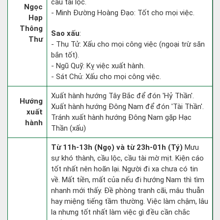
cầu tài lộc.
Ngọc
- Minh Đường Hoàng Đạo: Tốt cho mọi việc.
Hạp
Thông
Sao xấu
:
Thư
- Thụ Tử: Xấu cho mọi công việc (ngoại trừ săn
bắn tốt).
- Ngũ Quỹ: Kỵ việc xuất hành.
- Sát Chủ: Xấu cho mọi công việc.
Xuất hành hướng Tây Bắc để đón 'Hỷ Thần'.
Hướng
Xuất hành hướng Đông Nam để đón 'Tài Thần'.
xuất
Tránh xuất hành hướng Đông Nam gặp Hạc
hành
Thần (xấu)
Từ 11h-13h (Ngọ) và từ 23h-01h (Tý)
Mưu
sự khó thành, cầu lộc, cầu tài mờ mịt. Kiện cáo
tốt nhất nên hoãn lại. Người đi xa chưa có tin
về. Mất tiền, mất của nếu đi hướng Nam thì tìm
nhanh mới thấy. Đề phòng tranh cãi, mâu thuẫn
hay miệng tiếng tầm thường. Việc làm chậm, lâu
la nhưng tốt nhất làm việc gì đều cần chắc