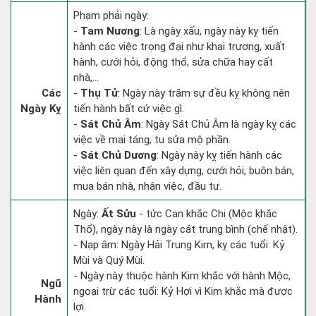
Phạm phải ngày:
-
Tam Nương
: Là ngày xấu, ngày này kỵ tiến
hành các việc trọng đại như khai trương, xuất
hành, cưới hỏi, động thổ, sửa chữa hay cất
nhà,...
Các
-
Thụ Tử
: Ngày này trăm sự đều kỵ không nên
Ngày Kỵ
tiến hành bất cứ việc gì.
-
Sát Chủ Âm
: Ngày Sát Chủ Âm là ngày kỵ các
việc về mai táng, tu sửa mộ phần.
-
Sát Chủ Dương
: Ngày này kỵ tiến hành các
việc liên quan đến xây dựng, cưới hỏi, buôn bán,
mua bán nhà, nhận việc, đầu tư.
Ngày:
Ất Sửu
- tức Can khắc Chi (Mộc khắc
Thổ), ngày này là ngày cát trung bình (chế nhật).
- Nạp âm: Ngày Hải Trung Kim, kỵ các tuổi: Kỷ
Mùi và Quý Mùi.
- Ngày này thuộc hành Kim khắc với hành Mộc,
Ngũ
ngoại trừ các tuổi: Kỷ Hợi vì Kim khắc mà được
Hành
lợi.