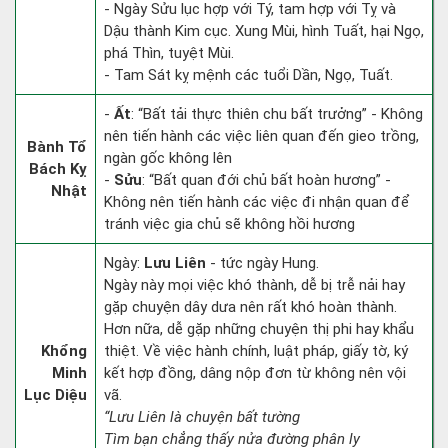
- Ngày Sửu lục hợp với Tý, tam hợp với Tỵ và
Dậu thành Kim cục. Xung Mùi, hình Tuất, hại Ngọ,
phá Thìn, tuyệt Mùi.
- Tam Sát kỵ mệnh các tuổi Dần, Ngọ, Tuất.
-
Ất
: “Bất tải thực thiên chu bất trưởng” - Không
nên tiến hành các việc liên quan đến gieo trồng,
Bành Tổ
ngàn gốc không lên
Bách Kỵ
-
Sửu
: “Bất quan đới chủ bất hoàn hương” -
Nhật
Không nên tiến hành các việc đi nhận quan để
tránh việc gia chủ sẽ không hồi hương
Ngày:
Lưu Liên
- tức ngày Hung.
Ngày này mọi việc khó thành, dễ bị trễ nải hay
gặp chuyện dây dưa nên rất khó hoàn thành.
Hơn nữa, dễ gặp những chuyện thị phi hay khẩu
Khổng
thiệt. Về việc hành chính, luật pháp, giấy tờ, ký
Minh
kết hợp đồng, dâng nộp đơn từ không nên vội
Lục Diệu
vã.
“Lưu Liên là chuyện bất tường
Tìm bạn chẳng thấy nửa đường phân ly