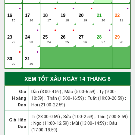
●
●
●
●
●
16
17
18
19
20
21
22
15
16
17
18
19
20
21
●
●
●
●
23
24
25
26
27
28
29
22
23
24
25
26
27
28
●
●
30
31
29
30
XEM TỐT XẤU NGÀY 14 THÁNG 8
Giờ
Dần (3:00-4:59) ; Mão (5:00-6:59) ; Tỵ (9:00-
Hoàng
10:59) ; Thân (15:00-16:59) ; Tuất (19:00-20:59) ;
Đạo
Hợi (21:00-22:59)
Tí (23:00-0:59) ; Sửu (1:00-2:59) ; Thìn (7:00-8:59)
Giờ Hắc
; Ngọ (11:00-12:59) ; Mùi (13:00-14:59) ; Dậu
Đạo
(17:00-18:59)