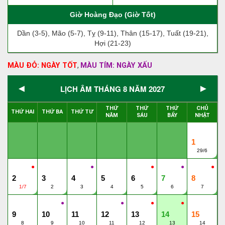
Giờ Hoàng Đạo (Giờ Tốt)
Dần (3-5), Mão (5-7), Tỵ (9-11), Thân (15-17), Tuất (19-21),
Hợi (21-23)
MÀU ĐỎ: NGÀY TỐT
MÀU TÍM: NGÀY XẤU
,
◄
►
LỊCH ÂM THÁNG 8 NĂM 2027
THỨ
THỨ
THỨ
CHỦ
THỨ HAI
THỨ BA
THỨ TƯ
NĂM
SÁU
BẨY
NHẬT
1
29/6
●
●
●
●
●
2
3
4
5
6
7
8
1/7
2
3
4
5
6
7
●
●
●
●
9
10
11
12
13
14
15
8
9
10
11
12
13
14