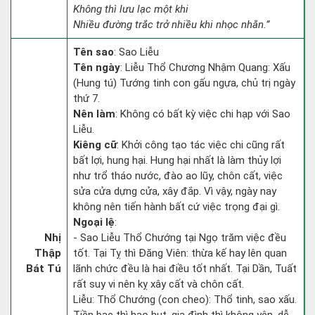
Không thì lưu lạc một khi
Nhiều đường trắc trở nhiều khi nhọc nhằn.”
Tên sao
: Sao Liễu
Tên ngày
: Liễu Thổ Chương Nhậm Quang: Xấu
(Hung tú) Tướng tinh con gấu ngựa, chủ trị ngày
thứ 7.
Nên làm
: Không có bất kỳ việc chi hạp với Sao
Liễu.
Kiêng cữ
: Khởi công tạo tác việc chi cũng rất
bất lợi, hung hại. Hung hại nhất là làm thủy lợi
như trổ tháo nước, đào ao lũy, chôn cất, việc
sửa cửa dựng cửa, xây đắp. Vì vậy, ngày nay
không nên tiến hành bất cứ việc trọng đại gì.
Ngoại lệ
:
Nhị
- Sao Liễu Thổ Chướng tại Ngọ trăm việc đều
Thập
tốt. Tại Tỵ thì Đăng Viên: thừa kế hay lên quan
Bát Tú
lãnh chức đều là hai điều tốt nhất. Tại Dần, Tuất
rất suy vi nên kỵ xây cất và chôn cất.
Liễu: Thổ Chướng (con cheo): Thổ tinh, sao xấu.