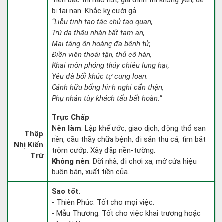
Tiền bạc thì hao hụt, gia đình thì không yên, dễ
bị tai nạn. Khắc kỵ cưới gả.
“Liễu tinh tạo tác chủ tao quan,
Trú dạ thâu nhàn bất tạm an,
Mai táng ôn hoàng đa bệnh tử,
Điền viên thoái tận, thủ cô hàn,
Khai môn phóng thủy chiêu lung hạt,
Yêu đà bối khúc tự cung loan.
Cánh hữu bổng hình nghi cẩn thận,
Phụ nhân tùy khách tẩu bất hoàn.”
Trực Chấp
Nên làm
: Lập khế ước, giao dịch, động thổ san
Thập
nền, cầu thầy chữa bệnh, đi săn thú cá, tìm bắt
Nhị Kiến
trộm cướp. Xây đắp nền-tường.
Trừ
Không nên
: Dời nhà, đi chơi xa, mở cửa hiệu
buôn bán, xuất tiền của.
Sao tốt
:
- Thiên Phúc: Tốt cho mọi việc.
- Mẫu Thương: Tốt cho việc khai trương hoặc