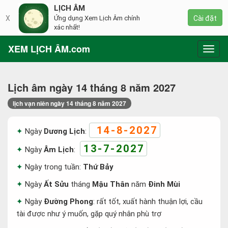
LỊCH ÂM
X
Ứng dụng Xem Lịch Âm chính
Cài đặt
xác nhất!
XEM LỊCH ÂM.com
Toggl
navig
Lịch âm ngày 14 tháng 8 năm 2027
lịch vạn niên ngày 14 tháng 8 năm 2027
14-8-2027
Ngày
Dương Lịch
:
13-7-2027
Ngày
Âm Lịch
:
Ngày trong tuần:
Thứ Bảy
Ngày
Ất Sửu
tháng
Mậu Thân
năm
Đinh Mùi
Ngày
Đường Phong
: rất tốt, xuất hành thuận lợi, cầu
tài được như ý muốn, gặp quý nhân phù trợ