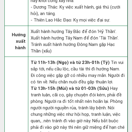
hay khởi công xây nhà.
- Dương Thác: Kỵ việc xuất hành, giá thú (cưới
hỏi), an táng.
- Thiên Lao Hắc Đạo: Kỵ mọi việc đại sự.
Xuất hành hướng Tây Bắc để đón 'Hỷ Thần'.
Hướng
Xuất hành hướng Tây Nam để đón 'Tài Thần'.
xuất
Tránh xuất hành hướng Đông Nam gặp Hạc
hành
Thần (xấu)
Từ 11h-13h (Ngọ) và từ 23h-01h (Tý)
Tin vui
sắp tới, nếu cầu lộc, cầu tài thì đi hướng Nam.
Đi công việc gặp gỡ có nhiều may mắn. Người đi
có tin về. Nếu chăn nuôi đều gặp thuận lợi.
Từ 13h-15h (Mùi) và từ 01-03h (Sửu)
Hay
tranh luận, cãi cọ, gây chuyện đói kém, phải đề
phòng. Người ra đi tốt nhất nên hoãn lại. Phòng
người người nguyền rủa, tránh lây bệnh. Nói
chung những việc như hội họp, tranh luận, việc
quan,…nên tránh đi vào giờ này. Nếu bắt buộc
phải đi vào giờ này thì nên giữ miệng để hạn ché