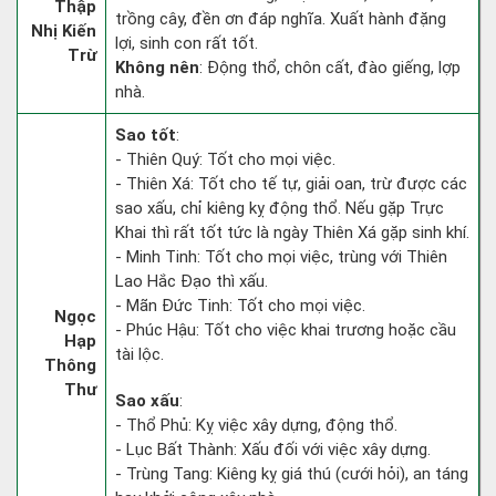
Thập
trồng cây, đền ơn đáp nghĩa. Xuất hành đặng
Nhị Kiến
lợi, sinh con rất tốt.
Trừ
Không nên
: Động thổ, chôn cất, đào giếng, lợp
nhà.
Sao tốt
:
- Thiên Quý: Tốt cho mọi việc.
- Thiên Xá: Tốt cho tế tự, giải oan, trừ được các
sao xấu, chỉ kiêng kỵ động thổ. Nếu gặp Trực
Khai thì rất tốt tức là ngày Thiên Xá gặp sinh khí.
- Minh Tinh: Tốt cho mọi việc, trùng với Thiên
Lao Hắc Đạo thì xấu.
- Mãn Đức Tinh: Tốt cho mọi việc.
Ngọc
- Phúc Hậu: Tốt cho việc khai trương hoặc cầu
Hạp
tài lộc.
Thông
Thư
Sao xấu
:
- Thổ Phủ: Kỵ việc xây dựng, động thổ.
- Lục Bất Thành: Xấu đối với việc xây dựng.
- Trùng Tang: Kiêng kỵ giá thú (cưới hỏi), an táng