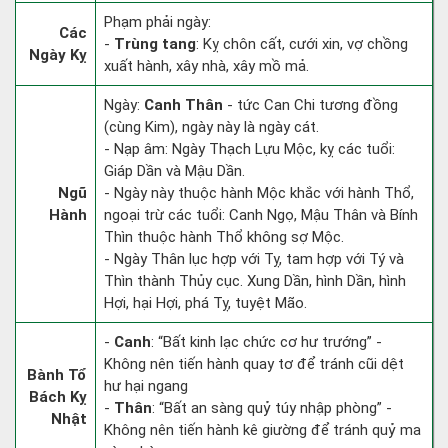
Phạm phải ngày:
Các
-
Trùng tang
: Kỵ chôn cất, cưới xin, vợ chồng
Ngày Kỵ
xuất hành, xây nhà, xây mồ mả.
Ngày:
Canh Thân
- tức Can Chi tương đồng
(cùng Kim), ngày này là ngày cát.
- Nạp âm: Ngày Thạch Lựu Mộc, kỵ các tuổi:
Giáp Dần và Mậu Dần.
Ngũ
- Ngày này thuộc hành Mộc khắc với hành Thổ,
Hành
ngoại trừ các tuổi: Canh Ngọ, Mậu Thân và Bính
Thìn thuộc hành Thổ không sợ Mộc.
- Ngày Thân lục hợp với Tỵ, tam hợp với Tý và
Thìn thành Thủy cục. Xung Dần, hình Dần, hình
Hợi, hại Hợi, phá Tỵ, tuyệt Mão.
-
Canh
: “Bất kinh lạc chức cơ hư trướng” -
Không nên tiến hành quay tơ để tránh cũi dệt
Bành Tổ
hư hại ngang
Bách Kỵ
-
Thân
: “Bất an sàng quỷ túy nhập phòng” -
Nhật
Không nên tiến hành kê giường để tránh quỷ ma