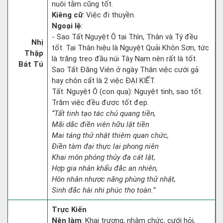
nuôi tằm cũng tốt.
Kiêng cữ
: Việc đi thuyền.
Ngoại lệ
:
- Sao Tất Nguyệt Ô tại Thìn, Thân và Tý đều
Nhị
tốt. Tại Thân hiệu là Nguyệt Quải Khôn Sơn, tức
Thập
là trăng treo đầu núi Tây Nam nên rất là tốt.
Bát Tú
Sao Tất Đăng Viên ở ngày Thân việc cưới gả
hay chôn cất là 2 việc ĐẠI KIẾT.
Tất: Nguyệt Ô (con quạ): Nguyệt tinh, sao tốt.
Trăm việc đều được tốt đẹp.
“Tất tinh tạo tác chủ quang tiền,
Mãi dắc điền viên hữu lật tiền
Mai táng thử nhật thiêm quan chức,
Điền tàm đại thực lai phong niên
Khai môn phóng thủy đa cát lật,
Hợp gia nhân khẩu đắc an nhiên,
Hôn nhân nhược năng phùng thử nhật,
Sinh đắc hài nhi phúc thọ toàn.”
Trực Kiến
Nên làm
: Khai trương, nhậm chức, cưới hỏi,