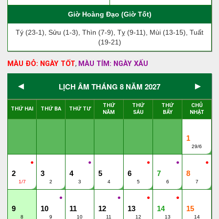
Giờ Hoàng Đạo (Giờ Tốt)
Tý (23-1), Sửu (1-3), Thìn (7-9), Tỵ (9-11), Mùi (13-15), Tuất
(19-21)
MÀU ĐỎ: NGÀY TỐT
MÀU TÍM: NGÀY XẤU
,
◄
►
LỊCH ÂM THÁNG 8 NĂM 2027
THỨ
THỨ
THỨ
CHỦ
THỨ HAI
THỨ BA
THỨ TƯ
NĂM
SÁU
BẨY
NHẬT
1
29/6
●
●
●
●
●
2
3
4
5
6
7
8
1/7
2
3
4
5
6
7
●
●
●
●
9
10
11
12
13
14
15
8
9
10
11
12
13
14