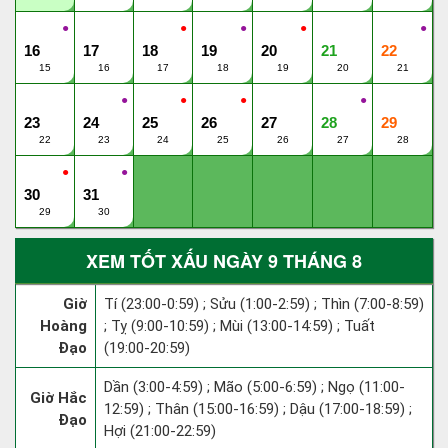
●
●
●
●
●
16
17
18
19
20
21
22
15
16
17
18
19
20
21
●
●
●
●
23
24
25
26
27
28
29
22
23
24
25
26
27
28
●
●
30
31
29
30
XEM TỐT XẤU NGÀY 9 THÁNG 8
Giờ
Tí (23:00-0:59) ; Sửu (1:00-2:59) ; Thìn (7:00-8:59)
Hoàng
; Tỵ (9:00-10:59) ; Mùi (13:00-14:59) ; Tuất
Đạo
(19:00-20:59)
Dần (3:00-4:59) ; Mão (5:00-6:59) ; Ngọ (11:00-
Giờ Hắc
12:59) ; Thân (15:00-16:59) ; Dậu (17:00-18:59) ;
Đạo
Hợi (21:00-22:59)