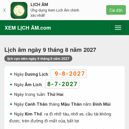
LỊCH ÂM
X
Ứng dụng Xem Lịch Âm chính
Cài đặt
xác nhất!
XEM LỊCH ÂM.com
Toggl
navig
Lịch âm ngày 9 tháng 8 năm 2027
lịch vạn niên ngày 9 tháng 8 năm 2027
9-8-2027
Ngày
Dương Lịch
:
8-7-2027
Ngày
Âm Lịch
:
Ngày trong tuần:
Thứ Hai
Ngày
Canh Thân
tháng
Mậu Thân
năm
Đinh Mùi
Ngày
Kim Thổ
: ra đi nhỡ tàu, nhỡ xe, cầu tài không
được, trên đường đi mất của, bất lợi