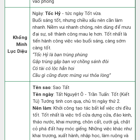
vào phòng
Ngày:
Tốc Hỷ
- tức ngày Tốt vừa.
Buổi sáng tốt, nhưng chiều xấu nên cần làm
nhanh. Niềm vui nhanh chóng, nên dùng để mưu
đại sự, sẽ thành công mau lẹ hơn. Tốt nhất là
Khổng
tiến hành công việc vào buổi sáng, càng sớm
Minh
càng tốt.
Lục Diệu
“Tốc Hỷ là bạn trùng phùng
Gặp trùng gặp bạn vợ chồng sánh đôi
Có tài có lộc hẳn hoi
Cầu gì cũng được mừng vui thỏa lòng”
Tên sao
: Sao Tất
Tên ngày
: Tất Nguyệt Ô - Trần Tuấn: Tốt (Kiết
Tú) Tướng tinh con quạ, chủ trị ngày thứ 2.
Nên làm
: Khởi công tạo tác bất kể việc chi đều
tốt. Tốt nhất là việc trổ cửa dựng cửa, đào kinh,
tháo nước, khai mương, chôn cất, cưới gả, chặt
cỏ phá đất hay móc giếng. Những việc khác như
khai trương, xuất hành, nhập học, làm ruộng và