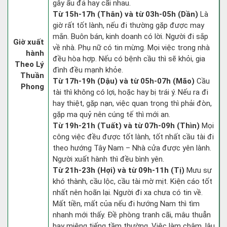
gây ẩu đả hay cãi nhau.
Từ 15h-17h (Thân) và từ 03h-05h (Dần)
Là
giờ rất tốt lành, nếu đi thường gặp được may
mắn. Buôn bán, kinh doanh có lời. Người đi sắp
Giờ xuất
về nhà. Phụ nữ có tin mừng. Mọi việc trong nhà
hành
đều hòa hợp. Nếu có bệnh cầu thì sẽ khỏi, gia
Theo Lý
đình đều mạnh khỏe.
Thuần
Từ 17h-19h (Dậu) và từ 05h-07h (Mão)
Cầu
Phong
tài thì không có lợi, hoặc hay bị trái ý. Nếu ra đi
hay thiệt, gặp nạn, việc quan trọng thì phải đòn,
gặp ma quỷ nên cúng tế thì mới an.
Từ 19h-21h (Tuất) và từ 07h-09h (Thìn)
Mọi
công việc đều được tốt lành, tốt nhất cầu tài đi
theo hướng Tây Nam – Nhà cửa được yên lành.
Người xuất hành thì đều bình yên.
Từ 21h-23h (Hợi) và từ 09h-11h (Tị)
Mưu sự
khó thành, cầu lộc, cầu tài mờ mịt. Kiện cáo tốt
nhất nên hoãn lại. Người đi xa chưa có tin về.
Mất tiền, mất của nếu đi hướng Nam thì tìm
nhanh mới thấy. Đề phòng tranh cãi, mâu thuẫn
hay miệng tiếng tầm thường. Việc làm chậm, lâu