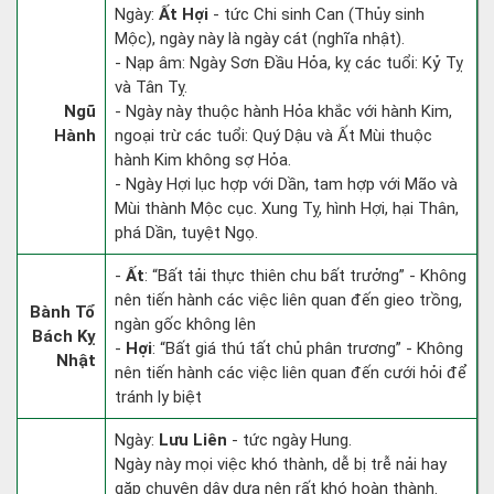
Ngày:
Ất Hợi
- tức Chi sinh Can (Thủy sinh
Mộc), ngày này là ngày cát (nghĩa nhật).
- Nạp âm: Ngày Sơn Đầu Hỏa, kỵ các tuổi: Kỷ Tỵ
và Tân Tỵ.
Ngũ
- Ngày này thuộc hành Hỏa khắc với hành Kim,
Hành
ngoại trừ các tuổi: Quý Dậu và Ất Mùi thuộc
hành Kim không sợ Hỏa.
- Ngày Hợi lục hợp với Dần, tam hợp với Mão và
Mùi thành Mộc cục. Xung Tỵ, hình Hợi, hại Thân,
phá Dần, tuyệt Ngọ.
-
Ất
: “Bất tải thực thiên chu bất trưởng” - Không
nên tiến hành các việc liên quan đến gieo trồng,
Bành Tổ
ngàn gốc không lên
Bách Kỵ
-
Hợi
: “Bất giá thú tất chủ phân trương” - Không
Nhật
nên tiến hành các việc liên quan đến cưới hỏi để
tránh ly biệt
Ngày:
Lưu Liên
- tức ngày Hung.
Ngày này mọi việc khó thành, dễ bị trễ nải hay
gặp chuyện dây dưa nên rất khó hoàn thành.