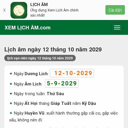
LỊCH ÂM
X
Ứng dụng Xem Lịch Âm chính
Cài đặt
xác nhất!
XEM LỊCH ÂM.com
Toggl
navig
Lịch âm ngày 12 tháng 10 năm 2029
lịch vạn niên ngày 12 tháng 10 năm 2029
12-10-2029
Ngày
Dương Lịch
:
5-9-2029
Ngày
Âm Lịch
:
Ngày trong tuần:
Thứ Sáu
Ngày
Ất Hợi
tháng
Giáp Tuất
năm
Kỷ Dậu
Ngày
Huyền Vũ
: xuất hành thường gặp cãi cọ, gặp việc
xấu, không nên đi