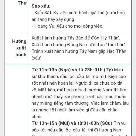
Thư
Sao xấu
:
- Kiếp Sát: Kỵ việc xuất hành, giá thú (cưới hỏi),
an táng hay xây dựng.
- Hoang Vu: Xấu cho mọi công việc.
Xuất hành hướng Tây Bắc để đón 'Hỷ Thần'.
Hướng
Xuất hành hướng Đông Nam để đón 'Tài Thần'.
xuất
Tránh xuất hành hướng Tây Nam gặp Hạc Thần
hành
(xấu)
Từ 11h-13h (Ngọ) và từ 23h-01h (Tý)
Mưu
sự khó thành, cầu lộc, cầu tài mờ mịt. Kiện cáo
tốt nhất nên hoãn lại. Người đi xa chưa có tin
về. Mất tiền, mất của nếu đi hướng Nam thì tìm
nhanh mới thấy. Đề phòng tranh cãi, mâu thuẫn
hay miệng tiếng tầm thường. Việc làm chậm, lâu
la nhưng tốt nhất làm việc gì đều cần chắc
chắn.
Từ 13h-15h (Mùi) và từ 01-03h (Sửu)
Tin vui
sắp tới, nếu cầu lộc, cầu tài thì đi hướng Nam.