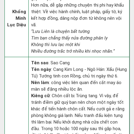
Hơn nữa, dễ gặp những chuyện thị phi hay khẩu
Khổng
thiệt. Về việc hành chính, luật pháp, giấy tờ, ký
Minh
kết hợp đồng, dâng nộp đơn từ không nên vội
Lục Diệu
vã.
“Lưu Liên là chuyện bất tường
Tìm bạn chẳng thấy nửa đường phân ly
Không thì lưu lạc một khi
Nhiều đường trắc trở nhiều khi nhọc nhằn.”
Tên sao
: Sao Cang
Tên ngày
: Cang Kim Long - Ngô Hán: Xấu (Hung
Tú) Tướng tinh con Rồng, chủ trị ngày thứ 6.
Nên làm
: công việc liên quan đến cắt may áo
màn sẽ đặng nhiều lộc ăn.
Kiêng cữ
: Chôn cất bị Trùng tang. Vì vậy, để
tránh điềm giữ quý bạn nên chọn một ngày tốt
khác để tiến hành chôn cất. Nếu cưới gả e rằng
phòng không giá lạnh. Nếu tranh đấu kiện tụng
thì lâm bại. Nếu khởi dựng nhà cửa chết con
đầu. Trong 10 hoặc 100 ngày sau thì gặp họa,