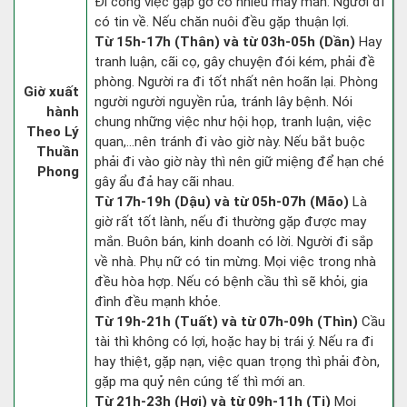
Đi công việc gặp gỡ có nhiều may mắn. Người đi
có tin về. Nếu chăn nuôi đều gặp thuận lợi.
Từ 15h-17h (Thân) và từ 03h-05h (Dần)
Hay
tranh luận, cãi cọ, gây chuyện đói kém, phải đề
phòng. Người ra đi tốt nhất nên hoãn lại. Phòng
Giờ xuất
người người nguyền rủa, tránh lây bệnh. Nói
hành
chung những việc như hội họp, tranh luận, việc
Theo Lý
quan,…nên tránh đi vào giờ này. Nếu bắt buộc
Thuần
phải đi vào giờ này thì nên giữ miệng để hạn ché
Phong
gây ẩu đả hay cãi nhau.
Từ 17h-19h (Dậu) và từ 05h-07h (Mão)
Là
giờ rất tốt lành, nếu đi thường gặp được may
mắn. Buôn bán, kinh doanh có lời. Người đi sắp
về nhà. Phụ nữ có tin mừng. Mọi việc trong nhà
đều hòa hợp. Nếu có bệnh cầu thì sẽ khỏi, gia
đình đều mạnh khỏe.
Từ 19h-21h (Tuất) và từ 07h-09h (Thìn)
Cầu
tài thì không có lợi, hoặc hay bị trái ý. Nếu ra đi
hay thiệt, gặp nạn, việc quan trọng thì phải đòn,
gặp ma quỷ nên cúng tế thì mới an.
Từ 21h-23h (Hợi) và từ 09h-11h (Tị)
Mọi