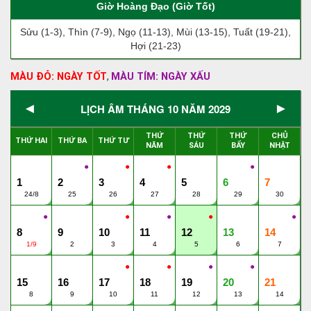
Giờ Hoàng Đạo (Giờ Tốt)
Sửu (1-3), Thìn (7-9), Ngọ (11-13), Mùi (13-15), Tuất (19-21),
Hợi (21-23)
MÀU ĐỎ: NGÀY TỐT
MÀU TÍM: NGÀY XẤU
,
◄
►
LỊCH ÂM THÁNG 10 NĂM 2029
THỨ
THỨ
THỨ
CHỦ
THỨ HAI
THỨ BA
THỨ TƯ
NĂM
SÁU
BẨY
NHẬT
●
●
●
●
1
2
3
4
5
6
7
24/8
25
26
27
28
29
30
●
●
●
●
●
8
9
10
11
12
13
14
1/9
2
3
4
5
6
7
●
●
●
●
15
16
17
18
19
20
21
8
9
10
11
12
13
14