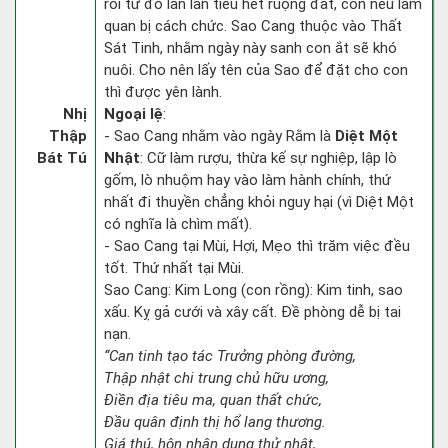
rồi từ đó lần lần tiêu hết ruộng đất, còn nếu làm
quan bị cách chức. Sao Cang thuộc vào Thất
Sát Tinh, nhằm ngày này sanh con ắt sẽ khó
nuôi. Cho nên lấy tên của Sao để đặt cho con
thì được yên lành.
Nhị
Ngoại lệ
:
Thập
- Sao Cang nhằm vào ngày Rằm là
Diệt Một
Bát Tú
Nhật
: Cữ làm rượu, thừa kế sự nghiệp, lập lò
gốm, lò nhuộm hay vào làm hành chính, thứ
nhất đi thuyền chẳng khỏi nguy hại (vì Diệt Một
có nghĩa là chìm mất).
- Sao Cang tại Mùi, Hợi, Mẹo thì trăm việc đều
tốt. Thứ nhất tại Mùi.
Sao Cang: Kim Long (con rồng): Kim tinh, sao
xấu. Kỵ gả cưới và xây cất. Đề phòng dễ bị tai
nạn.
“Can tinh tạo tác Trưởng phòng đường,
Thập nhật chi trung chủ hữu ương,
Điền địa tiêu ma, quan thất chức,
Đầu quân định thị hổ lang thương.
Giá thú, hôn nhân dụng thử nhật,