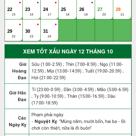
●
●
●
●
22
23
24
25
26
27
28
15
16
17
18
19
20
21
●
●
●
29
30
31
22
23
24
XEM TỐT XẤU NGÀY 12 THÁNG 10
Giờ
Sửu (1:00-2:59) ; Thìn (7:00-8:59) ; Ngọ (11:00-
Hoàng
12:59) ; Mùi (13:00-14:59) ; Tuất (19:00-20:59) ;
Đạo
Hợi (21:00-22:59)
Tí (23:00-0:59) ; Dần (3:00-4:59) ; Mão (5:00-6:59)
Giờ Hắc
; Tỵ (9:00-10:59) ; Thân (15:00-16:59) ; Dậu
Đạo
(17:00-18:59)
Phạm phải ngày:
Các
-
Nguyệt Kỵ
: “Mùng năm, mười bốn, hai ba - Đi
Ngày Kỵ
chơi còn thiệt, nữa là đi buôn”