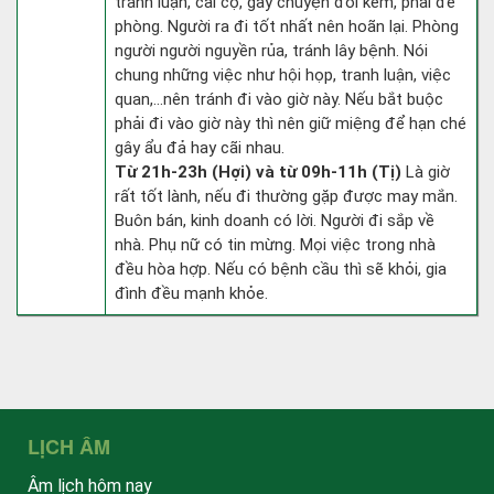
tranh luận, cãi cọ, gây chuyện đói kém, phải đề
phòng. Người ra đi tốt nhất nên hoãn lại. Phòng
người người nguyền rủa, tránh lây bệnh. Nói
chung những việc như hội họp, tranh luận, việc
quan,…nên tránh đi vào giờ này. Nếu bắt buộc
phải đi vào giờ này thì nên giữ miệng để hạn ché
gây ẩu đả hay cãi nhau.
Từ 21h-23h (Hợi) và từ 09h-11h (Tị)
Là giờ
rất tốt lành, nếu đi thường gặp được may mắn.
Buôn bán, kinh doanh có lời. Người đi sắp về
nhà. Phụ nữ có tin mừng. Mọi việc trong nhà
đều hòa hợp. Nếu có bệnh cầu thì sẽ khỏi, gia
đình đều mạnh khỏe.
LỊCH ÂM
Âm lịch hôm nay