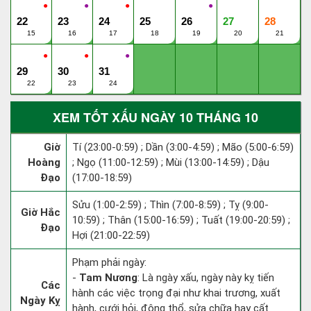
●
●
●
●
22
23
24
25
26
27
28
15
16
17
18
19
20
21
●
●
●
29
30
31
22
23
24
XEM TỐT XẤU NGÀY 10 THÁNG 10
Giờ
Tí (23:00-0:59) ; Dần (3:00-4:59) ; Mão (5:00-6:59)
Hoàng
; Ngọ (11:00-12:59) ; Mùi (13:00-14:59) ; Dậu
Đạo
(17:00-18:59)
Sửu (1:00-2:59) ; Thìn (7:00-8:59) ; Tỵ (9:00-
Giờ Hắc
10:59) ; Thân (15:00-16:59) ; Tuất (19:00-20:59) ;
Đạo
Hợi (21:00-22:59)
Phạm phải ngày:
-
Tam Nương
: Là ngày xấu, ngày này kỵ tiến
Các
hành các việc trọng đại như khai trương, xuất
Ngày Kỵ
hành, cưới hỏi, động thổ, sửa chữa hay cất