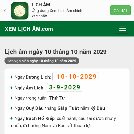
LỊCH ÂM
X
Ứng dụng Xem Lịch Âm chính
Cài đặt
xác nhất!
XEM LỊCH ÂM.com
Toggl
navig
Lịch âm ngày 10 tháng 10 năm 2029
lịch vạn niên ngày 10 tháng 10 năm 2029
10-10-2029
Ngày
Dương Lịch
:
3-9-2029
Ngày
Âm Lịch
:
Ngày trong tuần:
Thứ Tư
Ngày
Quý Dậu
tháng
Giáp Tuất
năm
Kỷ Dậu
Ngày
Bạch Hổ Kiếp
: xuất hành, cầu tài được như ý
muốn, đi hướng Nam và Bắc rất thuận lợi