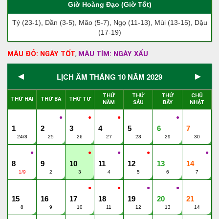
Giờ Hoàng Đạo (Giờ Tốt)
Tý (23-1), Dần (3-5), Mão (5-7), Ngọ (11-13), Mùi (13-15), Dậu
(17-19)
MÀU ĐỎ: NGÀY TỐT
MÀU TÍM: NGÀY XẤU
,
◄
►
LỊCH ÂM THÁNG 10 NĂM 2029
THỨ
THỨ
THỨ
CHỦ
THỨ HAI
THỨ BA
THỨ TƯ
NĂM
SÁU
BẨY
NHẬT
●
●
●
●
1
2
3
4
5
6
7
24/8
25
26
27
28
29
30
●
●
●
●
●
8
9
10
11
12
13
14
1/9
2
3
4
5
6
7
●
●
●
●
15
16
17
18
19
20
21
8
9
10
11
12
13
14