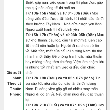
thiệt, gặp nạn, việc quan trọng thì phải đòn, gặp
ma quỷ nên cúng tế thì mới an.
Từ 13h-15h (Mùi) và từ 01-03h (Sửu)
Mọi
công việc đều được tốt lành, tốt nhất cầu tài đi
theo hướng Tây Nam – Nhà cửa được yên lành.
Người xuất hành thì đều bình yên.
Từ 15h-17h (Thân) và từ 03h-05h (Dần)
Mưu
sự khó thành, cầu lộc, cầu tài mờ mịt. Kiện cáo
tốt nhất nên hoãn lại. Người đi xa chưa có tin
về. Mất tiền, mất của nếu đi hướng Nam thì tìm
nhanh mới thấy. Đề phòng tranh cãi, mâu thuẫn
hay miệng tiếng tầm thường. Việc làm chậm, lâu
la nhưng tốt nhất làm việc gì đều cần chắc
Giờ xuất
chắn.
hành
Từ 17h-19h (Dậu) và từ 05h-07h (Mão)
Tin
Theo Lý
vui sắp tới, nếu cầu lộc, cầu tài thì đi hướng
Thuần
Nam. Đi công việc gặp gỡ có nhiều may mắn.
Phong
Người đi có tin về. Nếu chăn nuôi đều gặp thuận
lợi.
Từ 19h-21h (Tuất) và từ 07h-09h (Thìn)
Hay