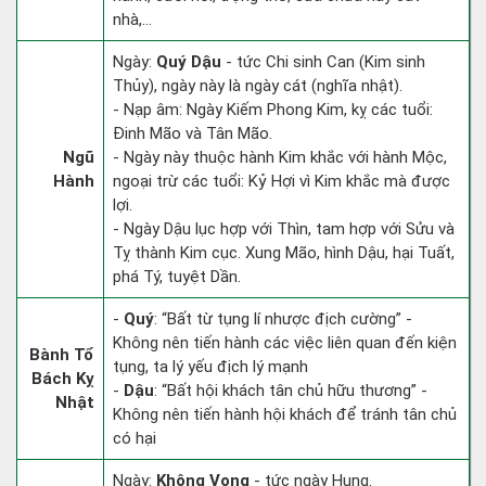
nhà,...
Ngày:
Quý Dậu
- tức Chi sinh Can (Kim sinh
Thủy), ngày này là ngày cát (nghĩa nhật).
- Nạp âm: Ngày Kiếm Phong Kim, kỵ các tuổi:
Đinh Mão và Tân Mão.
Ngũ
- Ngày này thuộc hành Kim khắc với hành Mộc,
Hành
ngoại trừ các tuổi: Kỷ Hợi vì Kim khắc mà được
lợi.
- Ngày Dậu lục hợp với Thìn, tam hợp với Sửu và
Tỵ thành Kim cục. Xung Mão, hình Dậu, hại Tuất,
phá Tý, tuyệt Dần.
-
Quý
: “Bất từ tụng lí nhược địch cường” -
Không nên tiến hành các việc liên quan đến kiện
Bành Tổ
tụng, ta lý yếu địch lý mạnh
Bách Kỵ
-
Dậu
: “Bất hội khách tân chủ hữu thương” -
Nhật
Không nên tiến hành hội khách để tránh tân chủ
có hại
Ngày:
Không Vong
- tức ngày Hung.