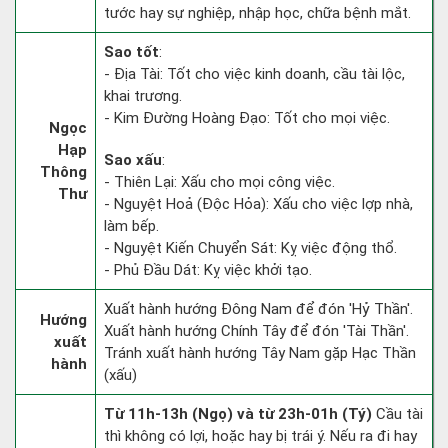
tước hay sự nghiệp, nhập học, chữa bệnh mắt.
Sao tốt
:
- Địa Tài: Tốt cho việc kinh doanh, cầu tài lộc,
khai trương.
- Kim Đường Hoàng Đạo: Tốt cho mọi việc.
Ngọc
Hạp
Sao xấu
:
Thông
- Thiên Lại: Xấu cho mọi công việc.
Thư
- Nguyệt Hoả (Độc Hỏa): Xấu cho việc lợp nhà,
làm bếp.
- Nguyệt Kiến Chuyển Sát: Kỵ việc động thổ.
- Phủ Đầu Dát: Kỵ việc khởi tạo.
Xuất hành hướng Đông Nam để đón 'Hỷ Thần'.
Hướng
Xuất hành hướng Chính Tây để đón 'Tài Thần'.
xuất
Tránh xuất hành hướng Tây Nam gặp Hạc Thần
hành
(xấu)
Từ 11h-13h (Ngọ) và từ 23h-01h (Tý)
Cầu tài
thì không có lợi, hoặc hay bị trái ý. Nếu ra đi hay