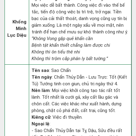
Mọi việc dễ bất thành. Công việc đi vào thế bế
tắc, tiến độ công việc bị trì trệ, trở ngại. Tiền
bạc của cải thất thoát, danh vọng cũng uy tín bị
Khổng
giảm xuống. Là một ngày xấu về mọi mặt, nên
Minh
tránh để hạn chế mưu sự khó thành công như ý.
Lục Diệu
“Không Vong gặp quẻ khẩn cần
Bệnh tật khẩn thiết chẳng làm được chi
Không thì ôn tiểu thê nhi
Không thì trộm cắp phân ly bất tường.”
Tên sao
: Sao Chẩn
Tên ngày
: Chẩn Thủy Dẫn - Lưu Trực: Tốt (Kiết
Tú) Tướng tinh con giun, chủ trị ngày thứ 4.
Nên làm
: Mọi việc khởi công tạo tác rất tốt
lành. Tốt nhất là cưới gả, xây cất lầu gác và
chôn cất. Các việc khác như xuất hành, dựng
phòng, chặt cỏ phá đất, cất trại, cũng tốt.
Kiêng cữ
: Việc đi thuyền.
Ngoại lệ
:
- Sao Chẩn Thủy Dẫn tại Tỵ, Dậu, Sửu đều rất