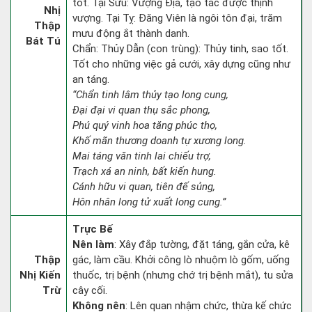
tốt. Tại Sửu: Vượng Địa, tạo tác được thịnh
Nhị
vượng. Tại Tỵ: Đăng Viên là ngôi tôn đại, trăm
Thập
mưu động ắt thành danh.
Bát Tú
Chẩn: Thủy Dẫn (con trùng): Thủy tinh, sao tốt.
Tốt cho những việc gả cưới, xây dựng cũng như
an táng.
“Chẩn tinh lâm thủy tạo long cung,
Đại đại vi quan thụ sắc phong,
Phú quý vinh hoa tăng phúc thọ,
Khố mãn thương doanh tự xương long.
Mai táng văn tinh lai chiếu trợ,
Trạch xá an ninh, bất kiến hung.
Cánh hữu vi quan, tiên đế sủng,
Hôn nhân long tử xuất long cung.”
Trực Bế
Nên làm
: Xây đắp tường, đặt táng, gắn cửa, kê
Thập
gác, làm cầu. Khởi công lò nhuộm lò gốm, uống
Nhị Kiến
thuốc, trị bệnh (nhưng chớ trị bệnh mắt), tu sửa
Trừ
cây cối.
Không nên
: Lên quan nhậm chức, thừa kế chức