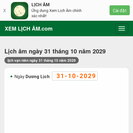
LỊCH ÂM
X
Ứng dụng Xem Lịch Âm chính
Cài đặt
xác nhất!
XEM LỊCH ÂM.com
Toggl
navig
Lịch âm ngày 31 tháng 10 năm 2029
lịch vạn niên ngày 31 tháng 10 năm 2029
31-10-2029
Ngày
Dương Lịch
: