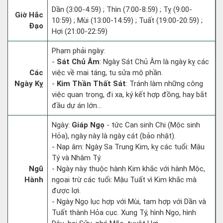
Dần (3:00-4:59) ; Thìn (7:00-8:59) ; Tỵ (9:00-
Giờ Hắc
10:59) ; Mùi (13:00-14:59) ; Tuất (19:00-20:59) ;
Đạo
Hợi (21:00-22:59)
Phạm phải ngày:
-
Sát Chủ Âm
: Ngày Sát Chủ Âm là ngày kỵ các
Các
việc về mai táng, tu sửa mộ phần.
Ngày Kỵ
-
Kim Thần Thất Sát
: Tránh làm những công
việc quan trọng, đi xa, ký kết hợp đồng, hay bắt
đầu dự án lớn...
Ngày:
Giáp Ngọ
- tức Can sinh Chi (Mộc sinh
Hỏa), ngày này là ngày cát (bảo nhật).
- Nạp âm: Ngày Sa Trung Kim, kỵ các tuổi: Mậu
Tý và Nhâm Tý.
Ngũ
- Ngày này thuộc hành Kim khắc với hành Mộc,
Hành
ngoại trừ các tuổi: Mậu Tuất vì Kim khắc mà
được lợi.
- Ngày Ngọ lục hợp với Mùi, tam hợp với Dần và
Tuất thành Hỏa cục. Xung Tý, hình Ngọ, hình