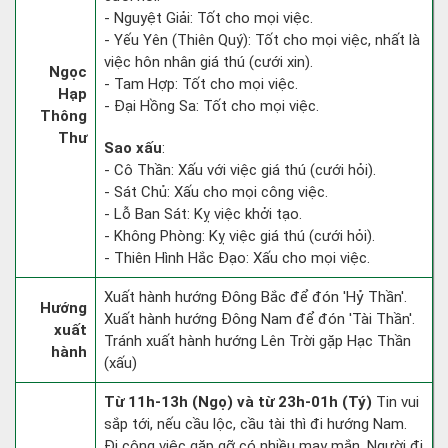
- Nguyệt Giải: Tốt cho mọi việc.
- Yếu Yên (Thiên Quý): Tốt cho mọi việc, nhất là
việc hôn nhân giá thú (cưới xin).
Ngọc
- Tam Hợp: Tốt cho mọi việc.
Hạp
- Đại Hồng Sa: Tốt cho mọi việc.
Thông
Thư
Sao xấu
:
- Cô Thần: Xấu với việc giá thú (cưới hỏi).
- Sát Chủ: Xấu cho mọi công việc.
- Lỗ Ban Sát: Kỵ việc khởi tạo.
- Không Phòng: Kỵ việc giá thú (cưới hỏi).
- Thiên Hình Hắc Đạo: Xấu cho mọi việc.
Xuất hành hướng Đông Bắc để đón 'Hỷ Thần'.
Hướng
Xuất hành hướng Đông Nam để đón 'Tài Thần'.
xuất
Tránh xuất hành hướng Lên Trời gặp Hạc Thần
hành
(xấu)
Từ 11h-13h (Ngọ) và từ 23h-01h (Tý)
Tin vui
sắp tới, nếu cầu lộc, cầu tài thì đi hướng Nam.
Đi công việc gặp gỡ có nhiều may mắn. Người đi