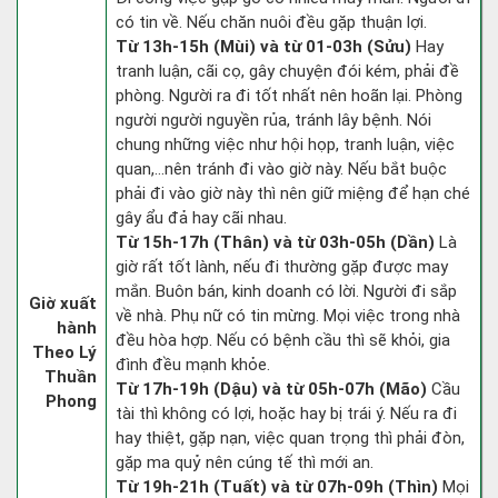
có tin về. Nếu chăn nuôi đều gặp thuận lợi.
Từ 13h-15h (Mùi) và từ 01-03h (Sửu)
Hay
tranh luận, cãi cọ, gây chuyện đói kém, phải đề
phòng. Người ra đi tốt nhất nên hoãn lại. Phòng
người người nguyền rủa, tránh lây bệnh. Nói
chung những việc như hội họp, tranh luận, việc
quan,…nên tránh đi vào giờ này. Nếu bắt buộc
phải đi vào giờ này thì nên giữ miệng để hạn ché
gây ẩu đả hay cãi nhau.
Từ 15h-17h (Thân) và từ 03h-05h (Dần)
Là
giờ rất tốt lành, nếu đi thường gặp được may
mắn. Buôn bán, kinh doanh có lời. Người đi sắp
Giờ xuất
về nhà. Phụ nữ có tin mừng. Mọi việc trong nhà
hành
đều hòa hợp. Nếu có bệnh cầu thì sẽ khỏi, gia
Theo Lý
đình đều mạnh khỏe.
Thuần
Từ 17h-19h (Dậu) và từ 05h-07h (Mão)
Cầu
Phong
tài thì không có lợi, hoặc hay bị trái ý. Nếu ra đi
hay thiệt, gặp nạn, việc quan trọng thì phải đòn,
gặp ma quỷ nên cúng tế thì mới an.
Từ 19h-21h (Tuất) và từ 07h-09h (Thìn)
Mọi