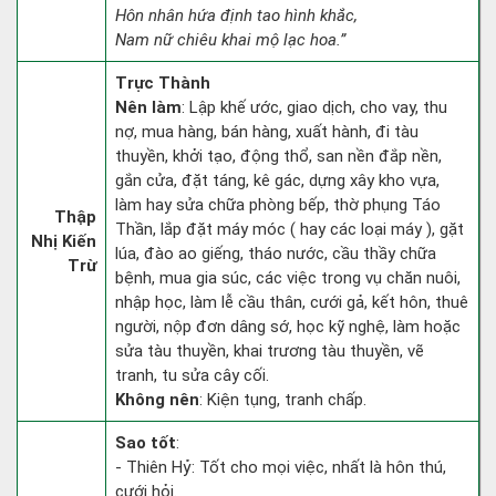
Hôn nhân hứa định tao hình khắc,
Nam nữ chiêu khai mộ lạc hoa.”
Trực Thành
Nên làm
: Lập khế ước, giao dịch, cho vay, thu
nợ, mua hàng, bán hàng, xuất hành, đi tàu
thuyền, khởi tạo, động thổ, san nền đắp nền,
gắn cửa, đặt táng, kê gác, dựng xây kho vựa,
làm hay sửa chữa phòng bếp, thờ phụng Táo
Thập
Thần, lắp đặt máy móc ( hay các loại máy ), gặt
Nhị Kiến
lúa, đào ao giếng, tháo nước, cầu thầy chữa
Trừ
bệnh, mua gia súc, các việc trong vụ chăn nuôi,
nhập học, làm lễ cầu thân, cưới gả, kết hôn, thuê
người, nộp đơn dâng sớ, học kỹ nghệ, làm hoặc
sửa tàu thuyền, khai trương tàu thuyền, vẽ
tranh, tu sửa cây cối.
Không nên
: Kiện tụng, tranh chấp.
Sao tốt
:
- Thiên Hỷ: Tốt cho mọi việc, nhất là hôn thú,
cưới hỏi.