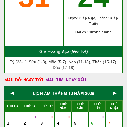
Ngày:
Giáp Ngọ
, Tháng:
Giáp
Tuất
Tiết khí:
Sương giáng
Giờ Hoàng Đạo (Giờ Tốt)
Tý (23-1), Sửu (1-3), Mão (5-7), Ngọ (11-13), Thân (15-17),
Dậu (17-19)
MÀU ĐỎ: NGÀY TỐT
MÀU TÍM: NGÀY XẤU
,
◄
►
LỊCH ÂM THÁNG 10 NĂM 2029
THỨ
THỨ
THỨ
CHỦ
THỨ HAI
THỨ BA
THỨ TƯ
NĂM
SÁU
BẨY
NHẬT
●
●
●
●
1
2
3
4
5
6
7