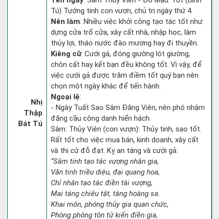
Tên ngày
: Sâm Thủy Viên - Đỗ Mậu: Tốt (Bình
Tú) Tướng tinh con vượn, chủ trị ngày thứ 4.
Nên làm
: Nhiều việc khởi công tạo tác tốt như:
dựng cửa trổ cửa, xây cất nhà, nhập học, làm
thủy lợi, tháo nước đào mương hay đi thuyền.
Kiêng cữ
: Cưới gả, đóng giường lót giường,
chôn cất hay kết bạn đều không tốt. Vì vậy, để
việc cưới gả được trăm điềm tốt quý bạn nên
chọn một ngày khác để tiến hành.
Ngoại lệ
:
Nhị
- Ngày Tuất Sao Sâm Đăng Viên, nên phó nhậm
Thập
đặng cầu công danh hiển hách.
Bát Tú
Sâm: Thủy Viên (con vượn): Thủy tinh, sao tốt.
Rất tốt cho việc mua bán, kinh doanh, xây cất
và thi cử đỗ đạt. Kỵ an táng và cưới gả.
“Sâm tinh tạo tác vượng nhân gia,
Văn tinh triều diệu, đại quang hoa,
Chỉ nhân tạo tác điền tài vượng,
Mai táng chiêu tật, táng hoàng sa.
Khai môn, phóng thủy gia quan chức,
Phòng phòng tôn tử kiến điền gia,