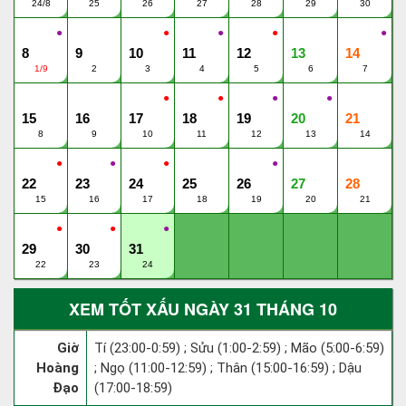
24/8
25
26
27
28
29
30
●
●
●
●
●
8
9
10
11
12
13
14
1/9
2
3
4
5
6
7
●
●
●
●
15
16
17
18
19
20
21
8
9
10
11
12
13
14
●
●
●
●
22
23
24
25
26
27
28
15
16
17
18
19
20
21
●
●
●
29
30
31
22
23
24
XEM TỐT XẤU NGÀY 31 THÁNG 10
Giờ
Tí (23:00-0:59) ; Sửu (1:00-2:59) ; Mão (5:00-6:59)
Hoàng
; Ngọ (11:00-12:59) ; Thân (15:00-16:59) ; Dậu
Đạo
(17:00-18:59)