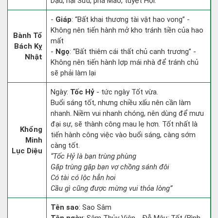
Dậu, hại Sửu, phá Mão, tuyệt Hợi.
-
Giáp
: “Bất khai thương tài vật hao vong” -
Không nên tiến hành mở kho tránh tiền của hao
Bành Tổ
mất
Bách Kỵ
-
Ngọ
: “Bất thiêm cái thất chủ canh trương” -
Nhật
Không nên tiến hành lợp mái nhà để tránh chủ
sẽ phải làm lại
Ngày:
Tốc Hỷ
- tức ngày Tốt vừa.
Buổi sáng tốt, nhưng chiều xấu nên cần làm
nhanh. Niềm vui nhanh chóng, nên dùng để mưu
đại sự, sẽ thành công mau lẹ hơn. Tốt nhất là
Khổng
tiến hành công việc vào buổi sáng, càng sớm
Minh
càng tốt.
Lục Diệu
“Tốc Hỷ là bạn trùng phùng
Gặp trùng gặp bạn vợ chồng sánh đôi
Có tài có lộc hẳn hoi
Cầu gì cũng được mừng vui thỏa lòng”
Tên sao
: Sao Sâm