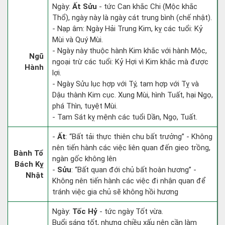
Ngày:
Ất Sửu
- tức Can khắc Chi (Mộc khắc
Thổ), ngày này là ngày cát trung bình (chế nhật).
- Nạp âm: Ngày Hải Trung Kim, kỵ các tuổi: Kỷ
Mùi và Quý Mùi.
- Ngày này thuộc hành Kim khắc với hành Mộc,
Ngũ
ngoại trừ các tuổi: Kỷ Hợi vì Kim khắc mà được
Hành
lợi.
- Ngày Sửu lục hợp với Tý, tam hợp với Tỵ và
Dậu thành Kim cục. Xung Mùi, hình Tuất, hại Ngọ,
phá Thìn, tuyệt Mùi.
- Tam Sát kỵ mệnh các tuổi Dần, Ngọ, Tuất.
-
Ất
: “Bất tải thực thiên chu bất trưởng” - Không
nên tiến hành các việc liên quan đến gieo trồng,
Bành Tổ
ngàn gốc không lên
Bách Kỵ
-
Sửu
: “Bất quan đới chủ bất hoàn hương” -
Nhật
Không nên tiến hành các việc đi nhận quan để
tránh việc gia chủ sẽ không hồi hương
Ngày:
Tốc Hỷ
- tức ngày Tốt vừa.
Buổi sáng tốt, nhưng chiều xấu nên cần làm