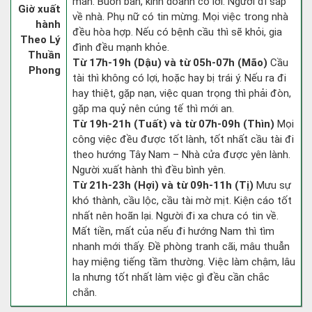
mắn. Buôn bán, kinh doanh có lời. Người đi sắp
Giờ xuất
về nhà. Phụ nữ có tin mừng. Mọi việc trong nhà
hành
đều hòa hợp. Nếu có bệnh cầu thì sẽ khỏi, gia
Theo Lý
đình đều mạnh khỏe.
Thuần
Từ 17h-19h (Dậu) và từ 05h-07h (Mão)
Cầu
Phong
tài thì không có lợi, hoặc hay bị trái ý. Nếu ra đi
hay thiệt, gặp nạn, việc quan trọng thì phải đòn,
gặp ma quỷ nên cúng tế thì mới an.
Từ 19h-21h (Tuất) và từ 07h-09h (Thìn)
Mọi
công việc đều được tốt lành, tốt nhất cầu tài đi
theo hướng Tây Nam – Nhà cửa được yên lành.
Người xuất hành thì đều bình yên.
Từ 21h-23h (Hợi) và từ 09h-11h (Tị)
Mưu sự
khó thành, cầu lộc, cầu tài mờ mịt. Kiện cáo tốt
nhất nên hoãn lại. Người đi xa chưa có tin về.
Mất tiền, mất của nếu đi hướng Nam thì tìm
nhanh mới thấy. Đề phòng tranh cãi, mâu thuẫn
hay miệng tiếng tầm thường. Việc làm chậm, lâu
la nhưng tốt nhất làm việc gì đều cần chắc
chắn.