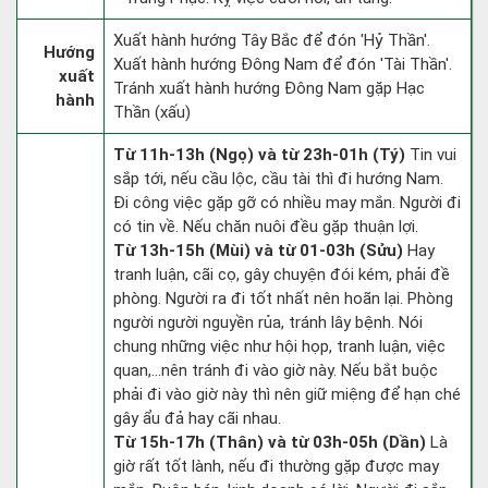
Xuất hành hướng Tây Bắc để đón 'Hỷ Thần'.
Hướng
Xuất hành hướng Đông Nam để đón 'Tài Thần'.
xuất
Tránh xuất hành hướng Đông Nam gặp Hạc
hành
Thần (xấu)
Từ 11h-13h (Ngọ) và từ 23h-01h (Tý)
Tin vui
sắp tới, nếu cầu lộc, cầu tài thì đi hướng Nam.
Đi công việc gặp gỡ có nhiều may mắn. Người đi
có tin về. Nếu chăn nuôi đều gặp thuận lợi.
Từ 13h-15h (Mùi) và từ 01-03h (Sửu)
Hay
tranh luận, cãi cọ, gây chuyện đói kém, phải đề
phòng. Người ra đi tốt nhất nên hoãn lại. Phòng
người người nguyền rủa, tránh lây bệnh. Nói
chung những việc như hội họp, tranh luận, việc
quan,…nên tránh đi vào giờ này. Nếu bắt buộc
phải đi vào giờ này thì nên giữ miệng để hạn ché
gây ẩu đả hay cãi nhau.
Từ 15h-17h (Thân) và từ 03h-05h (Dần)
Là
giờ rất tốt lành, nếu đi thường gặp được may