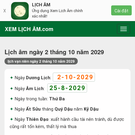
LỊCH ÂM
X
Ứng dụng Xem Lịch Âm chính
Cài đặt
xác nhất!
XEM LỊCH ÂM.com
Toggl
navig
Lịch âm ngày 2 tháng 10 năm 2029
lịch vạn niên ngày 2 tháng 10 năm 2029
2-10-2029
Ngày
Dương Lịch
:
25-8-2029
Ngày
Âm Lịch
:
Ngày trong tuần:
Thứ Ba
Ngày
Ất Sửu
tháng
Quý Dậu
năm
Kỷ Dậu
Ngày
Thiên Đạo
: xuất hành cầu tài nên tránh, dù được
cũng rất tốn kém, thất lý mà thua