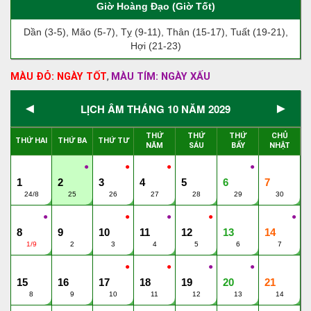
Giờ Hoàng Đạo (Giờ Tốt)
Dần (3-5), Mão (5-7), Tỵ (9-11), Thân (15-17), Tuất (19-21),
Hợi (21-23)
MÀU ĐỎ: NGÀY TỐT
MÀU TÍM: NGÀY XẤU
,
◄
►
LỊCH ÂM THÁNG 10 NĂM 2029
THỨ
THỨ
THỨ
CHỦ
THỨ HAI
THỨ BA
THỨ TƯ
NĂM
SÁU
BẨY
NHẬT
●
●
●
●
1
2
3
4
5
6
7
24/8
25
26
27
28
29
30
●
●
●
●
●
8
9
10
11
12
13
14
1/9
2
3
4
5
6
7
●
●
●
●
15
16
17
18
19
20
21
8
9
10
11
12
13
14