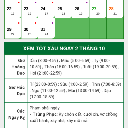
●
●
●
●
22
23
24
25
26
27
28
15
16
17
18
19
20
21
●
●
●
29
30
31
22
23
24
XEM TỐT XẤU NGÀY 2 THÁNG 10
Giờ
Dần (3:00-4:59) ; Mão (5:00-6:59) ; Tỵ (9:00-
Hoàng
10:59) ; Thân (15:00-16:59) ; Tuất (19:00-20:59) ;
Đạo
Hợi (21:00-22:59)
Tí (23:00-0:59) ; Sửu (1:00-2:59) ; Thìn (7:00-8:59)
Giờ Hắc
; Ngọ (11:00-12:59) ; Mùi (13:00-14:59) ; Dậu
Đạo
(17:00-18:59)
Phạm phải ngày:
Các
-
Trùng Phục
: Kỵ chôn cất, cưới xin, vợ chồng
Ngày Kỵ
xuất hành, xây nhà, xây mồ mả.