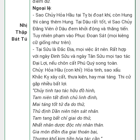
điềm dữ.
Ngoại lệ
:
- Sao Chủy Hỏa Hầu tại Tỵ bị đoạt khí, còn Hung
thì càng thêm Hung. Tại Dậu rất tốt, vì Sao Chủy
Nhị
Đăng Viên ở Dậu đem khởi động và thăng tiến.
Thập
Tuy nhiên phạm vào Phục Đoạn Sát (mọi kiêng
Bát Tú
cữ giống như trên).
- Tại Sửu là Đắc Địa, mọi việc ắt nên. Rất hợp
với ngày Đinh Sửu và ngày Tân Sửu mọi tạo tác
Đại Lợi, nếu chôn cất Phú Quý song toàn.
Chủy: Hỏa Hầu (con khỉ): Hỏa tinh, sao xấu.
Khắc Kỵ xây cất, thưa kiện, hay mai táng. Thi cử
gặp nhiều bất lợi.
“Chủy tinh tạo tác hữu đồ hình,
Tam niên tất đinh chủ linh đinh,
Mai táng tốt tử đa do thử,
Thủ định Dần niên tiện sát nhân.
Tam tang bất chỉ giai do thử,
Nhất nhân dược độc nhị nhân thân.
Gia môn điền địa giai thoán bại,
Thương khố kim tiền hóa tác cần.”