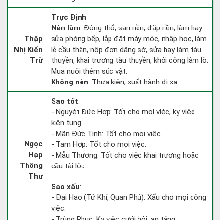
Trực Định
Nên làm
: Động thổ, san nền, đắp nền, làm hay
Thập
sửa phòng bếp, lắp đặt máy móc, nhập học, làm
Nhị Kiến
lễ cầu thân, nộp đơn dâng sớ, sửa hay làm tàu
Trừ
thuyền, khai trương tàu thuyền, khởi công làm lò.
Mua nuôi thêm súc vật.
Không nên
: Thưa kiện, xuất hành đi xa
Sao tốt
:
- Nguyệt Đức Hợp: Tốt cho mọi việc, kỵ việc
kiện tụng.
- Mãn Đức Tinh: Tốt cho mọi việc.
Ngọc
- Tam Hợp: Tốt cho mọi việc.
Hạp
- Mẫu Thương: Tốt cho việc khai trương hoặc
Thông
cầu tài lộc.
Thư
Sao xấu
:
- Đại Hao (Tử Khí, Quan Phú): Xấu cho mọi công
việc.
- Trùng Phục: Kỵ việc cưới hỏi, an táng.