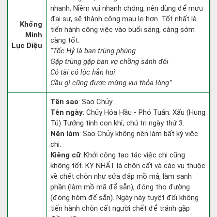
nhanh. Niềm vui nhanh chóng, nên dùng để mưu
đại sự, sẽ thành công mau lẹ hơn. Tốt nhất là
Khổng
tiến hành công việc vào buổi sáng, càng sớm
Minh
càng tốt.
Lục Diệu
“Tốc Hỷ là bạn trùng phùng
Gặp trùng gặp bạn vợ chồng sánh đôi
Có tài có lộc hẳn hoi
Cầu gì cũng được mừng vui thỏa lòng”
Tên sao
: Sao Chủy
Tên ngày
: Chủy Hỏa Hầu - Phó Tuấn: Xấu (Hung
Tú) Tướng tinh con khỉ, chủ trị ngày thứ 3.
Nên làm
: Sao Chủy không nên làm bất kỳ việc
chi.
Kiêng cữ
: Khởi công tạo tác việc chi cũng
không tốt. KỴ NHẤT là chôn cất và các vụ thuộc
về chết chôn như sửa đắp mồ mả, làm sanh
phần (làm mồ mã để sẵn), đóng thọ đường
(đóng hòm để sẵn). Ngày này tuyệt đối không
tiến hành chôn cất người chết để tránh gặp