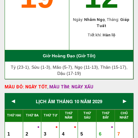
Ngày:
Nhâm Ngọ
, Tháng:
Giáp
Tuất
Tiết khí:
Hàn lộ
Giờ Hoàng Đạo (Giờ Tốt)
Tý (23-1), Sửu (1-3), Mão (5-7), Ngọ (11-13), Thân (15-17),
Dậu (17-19)
MÀU ĐỎ: NGÀY TỐT
MÀU TÍM: NGÀY XẤU
,
◄
►
LỊCH ÂM THÁNG 10 NĂM 2029
THỨ
THỨ
THỨ
CHỦ
THỨ HAI
THỨ BA
THỨ TƯ
NĂM
SÁU
BẨY
NHẬT
●
●
●
●
1
2
3
4
5
6
7