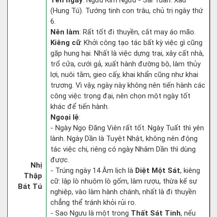
Tên ngày
: Ngưu Kim Ngưu - Sái Tuân: Xấu
(Hung Tú). Tướng tinh con trâu, chủ trị ngày thứ
6.
Nên làm
: Rất tốt đi thuyền, cắt may áo mão.
Kiêng cữ
: Khởi công tạo tác bất kỳ việc gì cũng
gặp hung hại. Nhất là việc dựng trại, xây cất nhà,
trổ cửa, cưới gả, xuất hành đường bộ, làm thủy
lợi, nuôi tằm, gieo cấy, khai khẩn cũng như khai
trương. Vì vậy, ngày này không nên tiến hành các
công việc trọng đại, nên chọn một ngày tốt
khác để tiến hành.
Ngoại lệ
:
- Ngày Ngọ Đăng Viên rất tốt. Ngày Tuất thì yên
lành. Ngày Dần là Tuyệt Nhật, không nên động
tác việc chi, riêng có ngày Nhâm Dần thì dùng
được.
Nhị
- Trúng ngày 14 Âm lịch là
Diệt Một Sát
, kiêng
Thập
cữ: lập lò nhuộm lò gốm, làm rượu, thừa kế sự
Bát Tú
nghiệp, vào làm hành chánh, nhất là đi thuyền
chẳng thể tránh khỏi rủi ro.
- Sao Ngưu là một trong
Thất Sát Tinh
, nếu