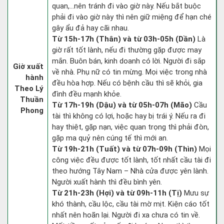
quan,…nên tránh đi vào giờ này. Nếu bắt buộc
phải đi vào giờ này thì nên giữ miệng để hạn ché
gây ẩu đả hay cãi nhau.
Từ 15h-17h (Thân) và từ 03h-05h (Dần)
Là
giờ rất tốt lành, nếu đi thường gặp được may
mắn. Buôn bán, kinh doanh có lời. Người đi sắp
Giờ xuất
về nhà. Phụ nữ có tin mừng. Mọi việc trong nhà
hành
đều hòa hợp. Nếu có bệnh cầu thì sẽ khỏi, gia
Theo Lý
đình đều mạnh khỏe.
Thuần
Từ 17h-19h (Dậu) và từ 05h-07h (Mão)
Cầu
Phong
tài thì không có lợi, hoặc hay bị trái ý. Nếu ra đi
hay thiệt, gặp nạn, việc quan trọng thì phải đòn,
gặp ma quỷ nên cúng tế thì mới an.
Từ 19h-21h (Tuất) và từ 07h-09h (Thìn)
Mọi
công việc đều được tốt lành, tốt nhất cầu tài đi
theo hướng Tây Nam – Nhà cửa được yên lành.
Người xuất hành thì đều bình yên.
Từ 21h-23h (Hợi) và từ 09h-11h (Tị)
Mưu sự
khó thành, cầu lộc, cầu tài mờ mịt. Kiện cáo tốt
nhất nên hoãn lại. Người đi xa chưa có tin về.