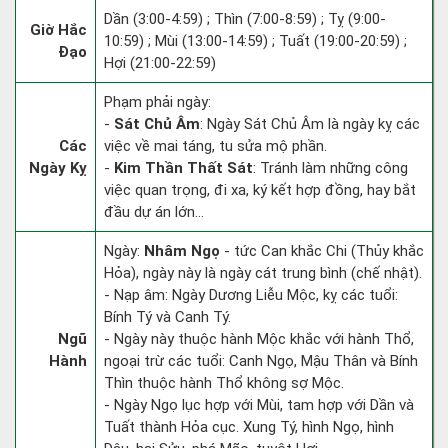
Dần (3:00-4:59) ; Thìn (7:00-8:59) ; Tỵ (9:00-
Giờ Hắc
10:59) ; Mùi (13:00-14:59) ; Tuất (19:00-20:59) ;
Đạo
Hợi (21:00-22:59)
Phạm phải ngày:
-
Sát Chủ Âm
: Ngày Sát Chủ Âm là ngày kỵ các
Các
việc về mai táng, tu sửa mộ phần.
Ngày Kỵ
-
Kim Thần Thất Sát
: Tránh làm những công
việc quan trọng, đi xa, ký kết hợp đồng, hay bắt
đầu dự án lớn...
Ngày:
Nhâm Ngọ
- tức Can khắc Chi (Thủy khắc
Hỏa), ngày này là ngày cát trung bình (chế nhật).
- Nạp âm: Ngày Dương Liễu Mộc, kỵ các tuổi:
Bính Tý và Canh Tý.
Ngũ
- Ngày này thuộc hành Mộc khắc với hành Thổ,
Hành
ngoại trừ các tuổi: Canh Ngọ, Mậu Thân và Bính
Thìn thuộc hành Thổ không sợ Mộc.
- Ngày Ngọ lục hợp với Mùi, tam hợp với Dần và
Tuất thành Hỏa cục. Xung Tý, hình Ngọ, hình