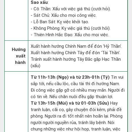
Sao xấu
:
- Cô Thần: Xấu với việc giá thú (cưới hỏi).
- Sát Chủ: Xấu cho mọi công việc.
- Lỗ Ban Sát: Kỵ việc khởi tạo.
- Không Phòng: Kỵ việc giá thú (cưới hỏi).
- Thiên Hình Hắc Đạo: Xấu cho mọi việc.
Xuất hành hướng Chính Nam để đón 'Hỷ Thần'.
Hướng
Xuất hành hướng Chính Tây để đón 'Tài Thần'.
xuất
Tránh xuất hành hướng Tây Bắc gặp Hạc Thần
hành
(xấu)
Từ 11h-13h (Ngọ) và từ 23h-01h (Tý)
Tin vui
sắp tới, nếu cầu lộc, cầu tài thì đi hướng Nam.
Đi công việc gặp gỡ có nhiều may mắn. Người đi
có tin về. Nếu chăn nuôi đều gặp thuận lợi.
Từ 13h-15h (Mùi) và từ 01-03h (Sửu)
Hay
tranh luận, cãi cọ, gây chuyện đói kém, phải đề
phòng. Người ra đi tốt nhất nên hoãn lại. Phòng
người người nguyền rủa, tránh lây bệnh. Nói
chung những việc như hội họp, tranh luận, việc