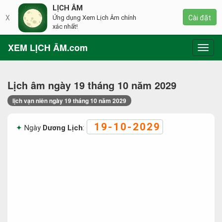
LỊCH ÂM
X
Ứng dụng Xem Lịch Âm chính
Cài đặt
xác nhất!
XEM LỊCH ÂM.com
Toggl
navig
Lịch âm ngày 19 tháng 10 năm 2029
lịch vạn niên ngày 19 tháng 10 năm 2029
19-10-2029
Ngày
Dương Lịch
: