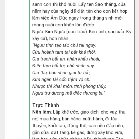
sanh con thì khó nuôi. Lấy tên Sao tháng, của
năm hay của ngày để đặt tên cho con kết hợp
làm việc Âm Đức ngay trong tháng sinh mới
mong nuôi con khôn lớn được.
Ngưu: Kim Ngưu (con trâu): Kim tinh, sao xấu. Kỵ
xây cất, hôn nhân.
“Ngưu tinh tạo tác chủ tai nguy,
Cửu hoành tam tai bất khả thôi,
Gia trạch bất an, nhân khẩu thoái,
Điền tàm bất lợi, chủ nhân suy.
Giá thú, hôn nhân giai tự tổn,
Kim ngân tài cốc tiệm vô chi.
Nhược thị khai môn, tính phóng thủy,
Ngưu trư dương mã diệc thương bi.”
Trực Thành
Nên làm
: Lập khế ước, giao dịch, cho vay, thu
nợ, mua hàng, bán hàng, xuất hành, đi tàu
thuyền, khởi tạo, động thổ, san nền đắp nền,
gắn cửa, đặt táng, kê gác, dựng xây kho vựa,