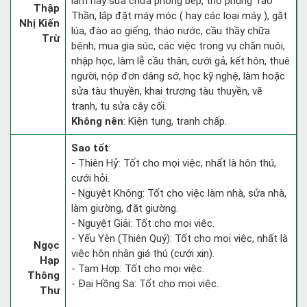
làm hay sửa chữa phòng bếp, thờ phụng Táo
Thập
Thần, lắp đặt máy móc ( hay các loại máy ), gặt
Nhị Kiến
lúa, đào ao giếng, tháo nước, cầu thầy chữa
Trừ
bệnh, mua gia súc, các việc trong vụ chăn nuôi,
nhập học, làm lễ cầu thân, cưới gả, kết hôn, thuê
người, nộp đơn dâng sớ, học kỹ nghệ, làm hoặc
sửa tàu thuyền, khai trương tàu thuyền, vẽ
tranh, tu sửa cây cối.
Không nên
: Kiện tụng, tranh chấp.
Sao tốt
:
- Thiên Hỷ: Tốt cho mọi việc, nhất là hôn thú,
cưới hỏi.
- Nguyệt Không: Tốt cho việc làm nhà, sửa nhà,
làm giường, đặt giường.
- Nguyệt Giải: Tốt cho mọi việc.
- Yếu Yên (Thiên Quý): Tốt cho mọi việc, nhất là
Ngọc
việc hôn nhân giá thú (cưới xin).
Hạp
- Tam Hợp: Tốt cho mọi việc.
Thông
- Đại Hồng Sa: Tốt cho mọi việc.
Thư