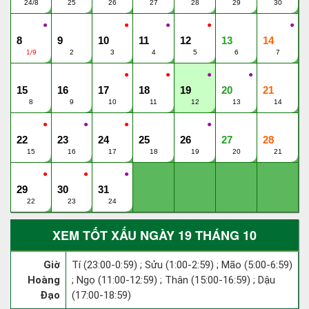
24/8
25
26
27
28
29
30
●
●
●
●
●
8
9
10
11
12
13
14
1/9
2
3
4
5
6
7
●
●
●
●
15
16
17
18
19
20
21
8
9
10
11
12
13
14
●
●
●
●
22
23
24
25
26
27
28
15
16
17
18
19
20
21
●
●
●
29
30
31
22
23
24
XEM TỐT XẤU NGÀY 19 THÁNG 10
Giờ
Tí (23:00-0:59) ; Sửu (1:00-2:59) ; Mão (5:00-6:59)
Hoàng
; Ngọ (11:00-12:59) ; Thân (15:00-16:59) ; Dậu
Đạo
(17:00-18:59)