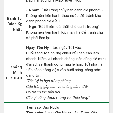
Dậu, hại Sửu, phá Mão, tuyệt Hợi.
-
Nhâm
: “Bất ương thủy nan canh đê phòng” -
Không nên tiến hành tháo nước để tránh khó
Bành Tổ
canh phòng đê điều
Bách Kỵ
-
Ngọ
: “Bất thiêm cái thất chủ canh trương” -
Nhật
Không nên tiến hành lợp mái nhà để tránh chủ
sẽ phải làm lại
Ngày:
Tốc Hỷ
- tức ngày Tốt vừa.
Buổi sáng tốt, nhưng chiều xấu nên cần làm
nhanh. Niềm vui nhanh chóng, nên dùng để mưu
đại sự, sẽ thành công mau lẹ hơn. Tốt nhất là
Khổng
tiến hành công việc vào buổi sáng, càng sớm
Minh
càng tốt.
Lục Diệu
“Tốc Hỷ là bạn trùng phùng
Gặp trùng gặp bạn vợ chồng sánh đôi
Có tài có lộc hẳn hoi
Cầu gì cũng được mừng vui thỏa lòng”
Tên sao
: Sao Ngưu