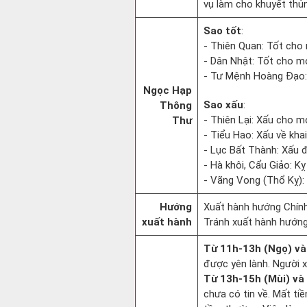
vụ làm cho khuyết thủ
Sao tốt
:
- Thiên Quan: Tốt cho 
- Dân Nhật: Tốt cho mọ
- Tư Mệnh Hoàng Đạo: 
Ngọc Hạp
Sao xấu
:
Thông
- Thiên Lại: Xấu cho m
Thư
- Tiểu Hao: Xấu về khai
- Lục Bất Thành: Xấu đ
- Hà khôi, Cẩu Giảo: K
- Vãng Vong (Thổ Kỵ): K
Hướng
Xuất hành hướng Chính
xuất hành
Tránh xuất hành hướn
Từ 11h-13h (Ngọ) và
được yên lành. Người x
Từ 13h-15h (Mùi) và
chưa có tin về. Mất ti