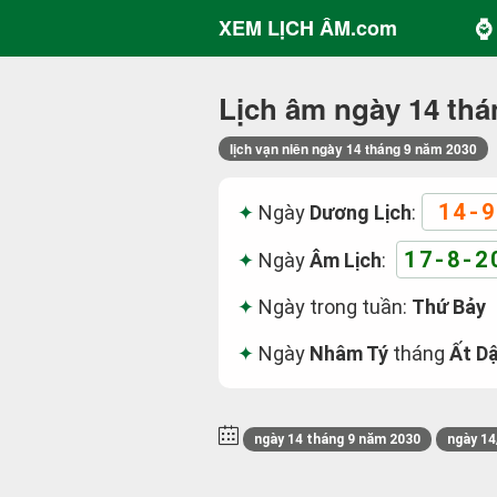
⌚ 
XEM LỊCH ÂM.com
Lịch âm ngày 14 thá
lịch vạn niên ngày 14 tháng 9 năm 2030
14-9
Ngày
Dương Lịch
:
17-8-2
Ngày
Âm Lịch
:
Ngày trong tuần:
Thứ Bảy
Ngày
Nhâm Tý
tháng
Ất D
ngày 14 tháng 9 năm 2030
ngày 14