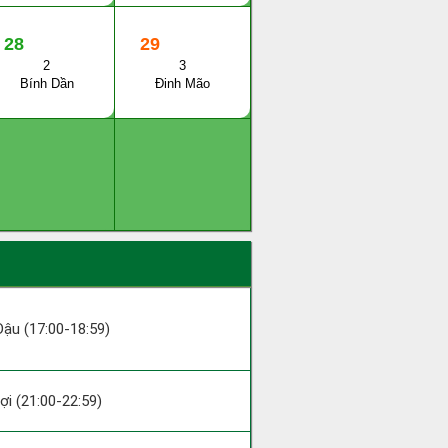
28
29
2
3
Bính Dần
Đinh Mão
 Dậu (17:00-18:59)
Hợi (21:00-22:59)