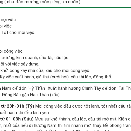
ng ( như đào mương, móc giếng, xả nước.)
mọi việc.
i việc.
Tốt cho mọi việc.
ọi công việc.
 trương, kinh doanh, cầu tài, cầu lộc.
ối với việc xây dựng.
ỵ khởi công xây nhà cửa, xấu cho mọi công việc.
ỵ việc xuất hành, giá thú (cưới hỏi), cầu tài lộc, động thổ.
 Nam để đón 'Hỷ Thần'. Xuất hành hướng Chính Tây để đón 'Tài Thầ
g Đông Bắc gặp Hạc Thần (xấu)
 từ 23h-01h (Tý)
Mọi công việc đều được tốt lành, tốt nhất cầu t
uất hành thì đều bình yên.
 từ 01-03h (Sửu)
Mưu sự khó thành, cầu lộc, cầu tài mờ mịt. Kiện c
ền, mất của nếu đi hướng Nam thì tìm nhanh mới thấy. Đề phòng tran