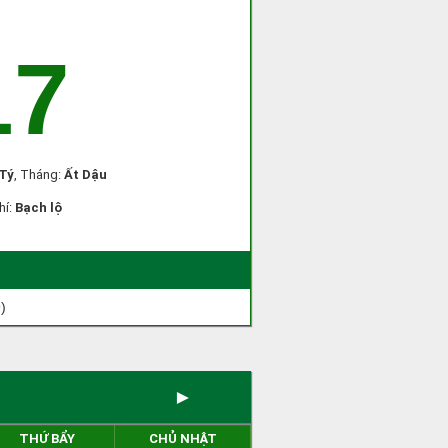
17
Tý
, Tháng:
Ất Dậu
hí:
Bạch lộ
)
►
THỨ BẨY
CHỦ NHẬT