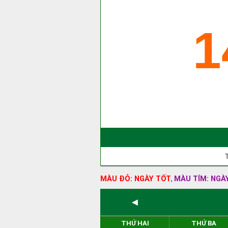
1
MÀU ĐỎ: NGÀY TỐT
MÀU TÍM: NGÀ
,
◄
THỨ HAI
THỨ BA