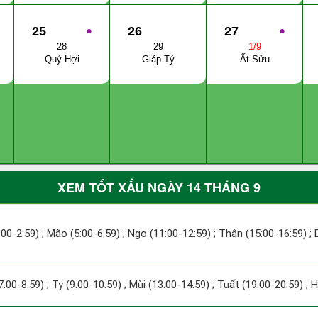
25
●
26
27
●
28
29
1/9
Quý Hợi
Giáp Tý
Ất Sửu
XEM TỐT XẤU NGÀY 14 THÁNG 9
1:00-2:59) ; Mão (5:00-6:59) ; Ngọ (11:00-12:59) ; Thân (15:00-16:59) ;
7:00-8:59) ; Tỵ (9:00-10:59) ; Mùi (13:00-14:59) ; Tuất (19:00-20:59) ; 