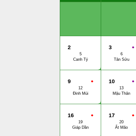
2
3
●
5
6
Canh Tý
Tân Sửu
9
●
10
●
12
13
Đinh Mùi
Mậu Thân
16
●
17
●
19
20
Giáp Dần
Ất Mão