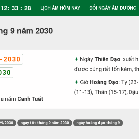
12: 33 : 29
LỊCH ÂM HÔM NAY
ĐỔI NGÀY ÂM DƯƠNG
ng 9 năm 2030
-2030
Ngày
Thiên Đạo
: xuất 
được cũng rất tốn kém, th
030
Giờ
Hoàng Đạo
: Tý (23
(11-13), Thân (15-17), Dậu
ậu
năm
Canh Tuất
/9/2030
ngày tốt tháng 9 năm 2030
ngày hoàng đạo tháng 9