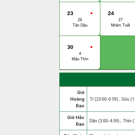
23
●
24
26
27
Tân Dậu
Nhâm Tuất
30
●
4
Mậu Thìn
Giờ
Hoàng
Tí (23:00-0:59) ; Sửu (
Đạo
Giờ Hắc
Dần (3:00-4:59) ; Thìn (
Đạo