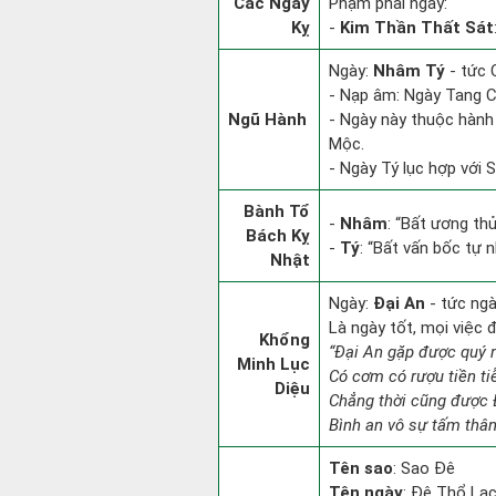
Các Ngày
Phạm phải ngày:
Kỵ
-
Kim Thần Thất Sát
Ngày:
Nhâm Tý
- tức 
- Nạp âm: Ngày Tang C
Ngũ Hành
- Ngày này thuộc hành
Mộc.
- Ngày Tý lục hợp với 
Bành Tổ
-
Nhâm
: “Bất ương th
Bách Kỵ
-
Tý
: “Bất vấn bốc tự 
Nhật
Ngày:
Đại An
- tức ngà
Là ngày tốt, mọi việc
Khổng
“Đại An gặp được quý 
Minh Lục
Có cơm có rượu tiền ti
Diệu
Chẳng thời cũng được 
Bình an vô sự tấm thân
Tên sao
: Sao Đê
Tên ngày
: Đê Thổ Lạc