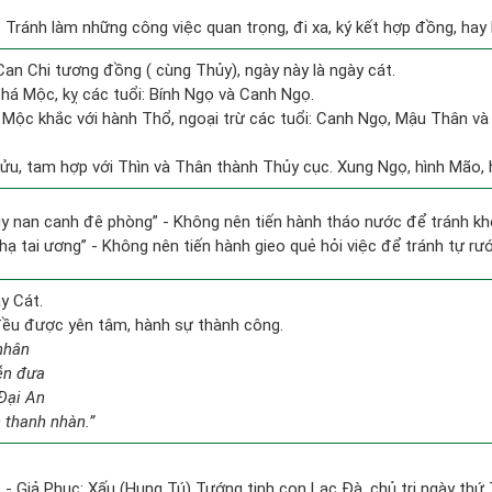
: Tránh làm những công việc quan trọng, đi xa, ký kết hợp đồng, hay 
Can Chi tương đồng ( cùng Thủy), ngày này là ngày cát.
há Mộc, kỵ các tuổi: Bính Ngọ và Canh Ngọ.
 Mộc khắc với hành Thổ, ngoại trừ các tuổi: Canh Ngọ, Mậu Thân v
Sửu, tam hợp với Thìn và Thân thành Thủy cục. Xung Ngọ, hình Mão, h
ủy nan canh đê phòng” - Không nên tiến hành tháo nước để tránh k
nhạ tai ương” - Không nên tiến hành gieo quẻ hỏi việc để tránh tự rướ
y Cát.
 đều được yên tâm, hành sự thành công.
nhân
ễn đưa
Đại An
 thanh nhàn.”
 - Giả Phục: Xấu (Hung Tú) Tướng tinh con Lạc Đà, chủ trị ngày thứ 