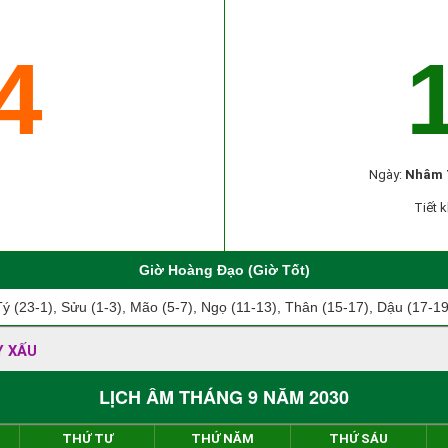
4
Ngày:
Nhâm 
Tiết k
Giờ Hoàng Đạo (Giờ Tốt)
Tý (23-1), Sửu (1-3), Mão (5-7), Ngọ (11-13), Thân (15-17), Dậu (17-19
Y XẤU
LỊCH ÂM THÁNG 9 NĂM 2030
THỨ TƯ
THỨ NĂM
THỨ SÁU