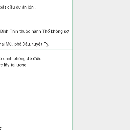
bắt đầu dự án lớn...
à Bính Thìn thuộc hành Thổ không sợ
ại Mùi, phá Dậu, tuyệt Tỵ.
hó canh phòng đê điều
c lấy tai ương
7.