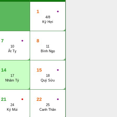
1
●
4/8
Kỷ Hợi
7
●
8
10
11
Ất Tỵ
Bính Ngọ
14
15
●
17
18
Nhâm Tý
Quý Sửu
21
●
22
●
24
25
Kỷ Mùi
Canh Thân