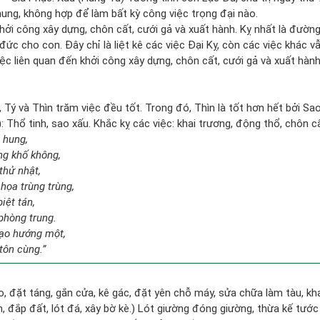
hung, không hợp để làm bất kỳ công việc trọng đại nào.
hởi công xây dựng, chôn cất, cưới gả và xuất hành. Kỵ nhất là đườn
ức cho con. Đây chỉ là liệt kê các việc Đại Kỵ, còn các việc khác vẫ
ệc liên quan đến khởi công xây dựng, chôn cất, cưới gả và xuất hà
, Tý và Thìn trăm việc đều tốt. Trong đó, Thìn là tốt hơn hết bởi Sa
 Thổ tinh, sao xấu. Khắc kỵ các việc: khai trương, động thổ, chôn c
i hung,
ng khố không,
thử nhật,
họa trùng trùng,
iệt tán,
phòng trung.
tạo hướng một,
tôn cùng.”
o, đặt táng, gắn cửa, kê gác, đặt yên chỗ máy, sửa chữa làm tàu, kha
, đắp đất, lót đá, xây bờ kè.) Lót giường đóng giường, thừa kế tướ