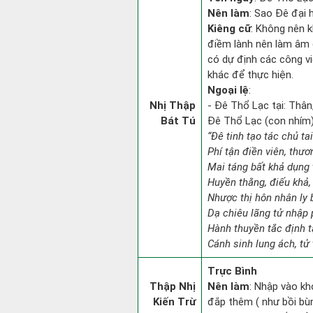
Nên làm
: Sao Đê đại 
Kiêng cữ
: Không nên k
điềm lành nên làm âm đ
có dự định các công vi
khác để thực hiện.
Ngoại lệ
:
Nhị Thập
- Đê Thổ Lạc tại: Thân
Bát Tú
Đê Thổ Lạc (con nhím):
“Đê tinh tạo tác chủ ta
Phí tận điền viên, thươ
Mai táng bất khả dụng 
Huyền thằng, điếu khả, 
Nhược thị hôn nhân ly b
Dạ chiêu lãng tử nhập 
Hành thuyền tắc định 
Cánh sinh lung ách, tử 
Trực Bình
Thập Nhị
Nên làm
: Nhập vào kh
Kiến Trừ
đắp thêm ( như bồi bùn