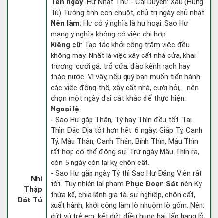
Tên ngày
: Hư Nhật Thử - Cái Duyên: Xấu (Hung
Tú) Tướng tinh con chuột, chủ trị ngày chủ nhật.
Nên làm
: Hư có ý nghĩa là hư hoại. Sao Hư
mang ý nghĩa không có việc chi hợp.
Kiêng cữ
: Tạo tác khởi công trăm việc đều
không may. Nhất là việc xây cất nhà cửa, khai
trương, cưới gả, trổ cửa, đào kênh rạch hay
tháo nước. Vì vậy, nếu quý bạn muốn tiến hành
các việc động thổ, xây cất nhà, cưới hỏi,... nên
chọn một ngày đại cát khác để thực hiện.
Ngoại lệ
:
- Sao Hư gặp Thân, Tý hay Thìn đều tốt. Tại
Thìn Đắc Địa tốt hơn hết. 6 ngày: Giáp Tý, Canh
Tý, Mậu Thân, Canh Thân, Bính Thìn, Mậu Thìn
rất hợp có thể động sự. Trừ ngày Mậu Thìn ra,
còn 5 ngày còn lại kỵ chôn cất.
- Sao Hư gặp ngày Tý thì Sao Hư Đăng Viên rất
Nhị
tốt. Tuy nhiên lại phạm
Phục Đoạn Sát
nên Kỵ
Thập
thừa kế, chia lãnh gia tài sự nghiệp, chôn cất,
Bát Tú
xuất hành, khởi công làm lò nhuộm lò gốm. Nên:
dứt vú trẻ em, kết dứt điều hung hại, lấp hang lỗ,