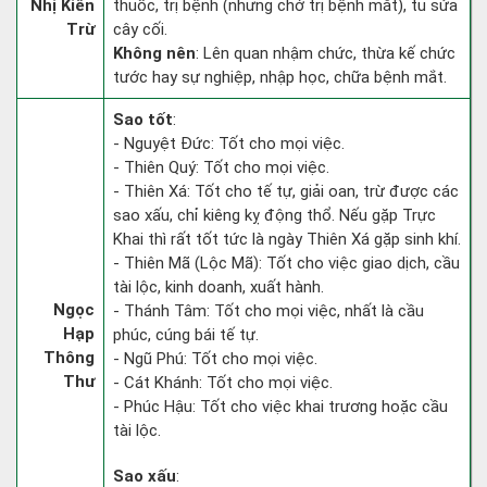
Nhị Kiến
thuốc, trị bệnh (nhưng chớ trị bệnh mắt), tu sửa
Trừ
cây cối.
Không nên
: Lên quan nhậm chức, thừa kế chức
tước hay sự nghiệp, nhập học, chữa bệnh mắt.
Sao tốt
:
- Nguyệt Đức: Tốt cho mọi việc.
- Thiên Quý: Tốt cho mọi việc.
- Thiên Xá: Tốt cho tế tự, giải oan, trừ được các
sao xấu, chỉ kiêng kỵ động thổ. Nếu gặp Trực
Khai thì rất tốt tức là ngày Thiên Xá gặp sinh khí.
- Thiên Mã (Lộc Mã): Tốt cho việc giao dịch, cầu
tài lộc, kinh doanh, xuất hành.
Ngọc
- Thánh Tâm: Tốt cho mọi việc, nhất là cầu
Hạp
phúc, cúng bái tế tự.
Thông
- Ngũ Phú: Tốt cho mọi việc.
Thư
- Cát Khánh: Tốt cho mọi việc.
- Phúc Hậu: Tốt cho việc khai trương hoặc cầu
tài lộc.
Sao xấu
: