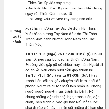
- Thiên Ôn: Kỵ việc xây dựng.
- Bạch Hổ Hắc Đạo: Kỵ việc mai táng. Nếu trùng
ngày với Thiên Giải thì sao tốt.
- Lôi Công: Xấu với việc xây dựng nhà cửa.
Xuất hành hướng Tây Bắc để đón 'Hỷ Thần'.
Hướng
Xuất hành hướng Tây Nam để đón 'Tài Thần'.
xuất
Tránh xuất hành hướng Đông Nam gặp Hạc
hành
Thần (xấu)
Từ 11h-13h (Ngọ) và từ 23h-01h (Tý)
Tin vui
sắp tới, nếu cầu lộc, cầu tài thì đi hướng Nam.
Đi công việc gặp gỡ có nhiều may mắn. Người đi
có tin về. Nếu chăn nuôi đều gặp thuận lợi.
Từ 13h-15h (Mùi) và từ 01-03h (Sửu)
Hay
tranh luận, cãi cọ, gây chuyện đói kém, phải đề
phòng. Người ra đi tốt nhất nên hoãn lại. Phòng
người người nguyền rủa, tránh lây bệnh. Nói
chung những việc như hội họp, tranh luận, việc
quan,…nên tránh đi vào giờ này. Nếu bắt buộc
phải đi vào giờ này thì nên giữ miệng để hạn ché