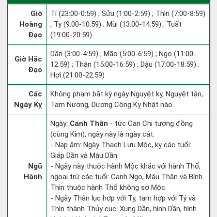
Giờ
Tí (23:00-0:59) ; Sửu (1:00-2:59) ; Thìn (7:00-8:59)
Hoàng
; Tỵ (9:00-10:59) ; Mùi (13:00-14:59) ; Tuất
Đạo
(19:00-20:59)
Dần (3:00-4:59) ; Mão (5:00-6:59) ; Ngọ (11:00-
Giờ Hắc
12:59) ; Thân (15:00-16:59) ; Dậu (17:00-18:59) ;
Đạo
Hợi (21:00-22:59)
Các
Không phạm bất kỳ ngày Nguyệt kỵ, Nguyệt tận,
Ngày Kỵ
Tam Nương, Dương Công Kỵ Nhật nào.
Ngày:
Canh Thân
- tức Can Chi tương đồng
(cùng Kim), ngày này là ngày cát.
- Nạp âm: Ngày Thạch Lựu Mộc, kỵ các tuổi:
Giáp Dần và Mậu Dần.
Ngũ
- Ngày này thuộc hành Mộc khắc với hành Thổ,
Hành
ngoại trừ các tuổi: Canh Ngọ, Mậu Thân và Bính
Thìn thuộc hành Thổ không sợ Mộc.
- Ngày Thân lục hợp với Tỵ, tam hợp với Tý và
Thìn thành Thủy cục. Xung Dần, hình Dần, hình