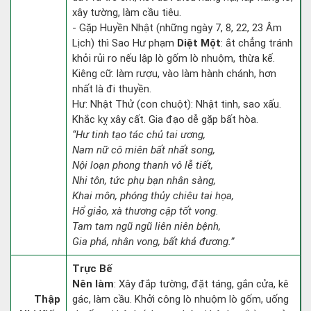
xây tường, làm cầu tiêu.
- Gặp Huyền Nhật (những ngày 7, 8, 22, 23 Âm
Lịch) thì Sao Hư phạm
Diệt Một
: ắt chẳng tránh
khỏi rủi ro nếu lập lò gốm lò nhuộm, thừa kế.
Kiêng cữ: làm rượu, vào làm hành chánh, hơn
nhất là đi thuyền.
Hư: Nhật Thử (con chuột): Nhật tinh, sao xấu.
Khắc kỵ xây cất. Gia đạo dễ gặp bất hòa.
“Hư tinh tạo tác chủ tai ương,
Nam nữ cô miên bất nhất song,
Nội loạn phong thanh vô lễ tiết,
Nhi tôn, tức phụ bạn nhân sàng,
Khai môn, phóng thủy chiêu tai họa,
Hổ giảo, xà thương cập tốt vong.
Tam tam ngũ ngũ liên niên bệnh,
Gia phá, nhân vong, bất khả đương.”
Trực Bế
Nên làm
: Xây đắp tường, đặt táng, gắn cửa, kê
Thập
gác, làm cầu. Khởi công lò nhuộm lò gốm, uống