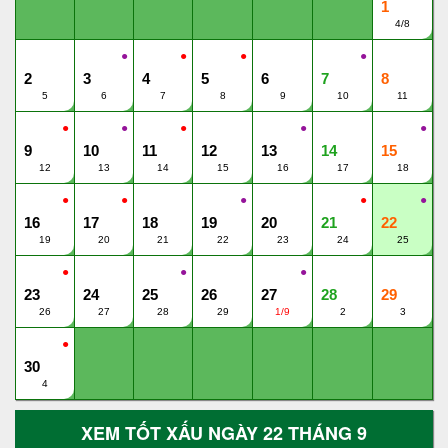
1
4/8
●
●
●
●
2
3
4
5
6
7
8
5
6
7
8
9
10
11
●
●
●
●
●
9
10
11
12
13
14
15
12
13
14
15
16
17
18
●
●
●
●
●
16
17
18
19
20
21
22
19
20
21
22
23
24
25
●
●
●
23
24
25
26
27
28
29
26
27
28
29
1/9
2
3
●
30
4
XEM TỐT XẤU NGÀY 22 THÁNG 9