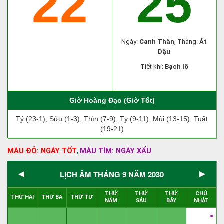
22
25
Ngày:
Canh Thân
, Tháng:
Ất
Dậu
Tiết khí:
Bạch lộ
Giờ Hoàng Đạo (Giờ Tốt)
Tý (23-1), Sửu (1-3), Thìn (7-9), Tỵ (9-11), Mùi (13-15), Tuất
(19-21)
MÀU ĐỎ: NGÀY TỐT
MÀU TÍM: NGÀY XẤU
,
◄
►
LỊCH ÂM THÁNG 9 NĂM 2030
THỨ
THỨ
THỨ
CHỦ
THỨ HAI
THỨ BA
THỨ TƯ
NĂM
SÁU
BẨY
NHẬT
●