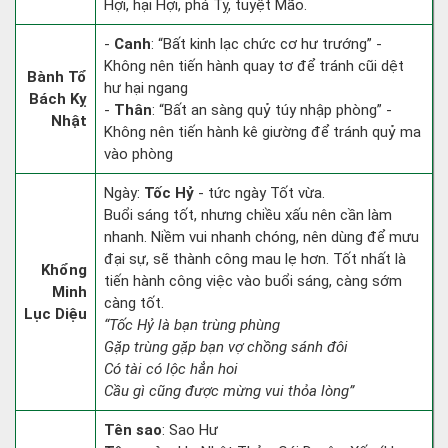
Hợi, hại Hợi, phá Tỵ, tuyệt Mão.
-
Canh
: “Bất kinh lạc chức cơ hư trướng” -
Không nên tiến hành quay tơ để tránh cũi dệt
Bành Tổ
hư hại ngang
Bách Kỵ
-
Thân
: “Bất an sàng quỷ túy nhập phòng” -
Nhật
Không nên tiến hành kê giường để tránh quỷ ma
vào phòng
Ngày:
Tốc Hỷ
- tức ngày Tốt vừa.
Buổi sáng tốt, nhưng chiều xấu nên cần làm
nhanh. Niềm vui nhanh chóng, nên dùng để mưu
đại sự, sẽ thành công mau lẹ hơn. Tốt nhất là
Khổng
tiến hành công việc vào buổi sáng, càng sớm
Minh
càng tốt.
Lục Diệu
“Tốc Hỷ là bạn trùng phùng
Gặp trùng gặp bạn vợ chồng sánh đôi
Có tài có lộc hẳn hoi
Cầu gì cũng được mừng vui thỏa lòng”
Tên sao
: Sao Hư