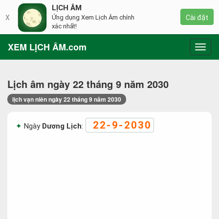
LỊCH ÂM
X
Ứng dụng Xem Lịch Âm chính
Cài đặt
xác nhất!
XEM LỊCH ÂM.com
Toggl
navig
Lịch âm ngày 22 tháng 9 năm 2030
lịch vạn niên ngày 22 tháng 9 năm 2030
22-9-2030
Ngày
Dương Lịch
: