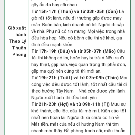
gây ẩu đả hay cãi nhau.
Từ 15h-17h (Thân) và từ 03h-05h (Dần)
Là
giờ rất tốt lành, nếu đi thường gặp được may
mắn. Buôn bán, kinh doanh có lời. Người đi sắp
Giờ xuất
về nhà. Phụ nữ có tin mừng. Mọi việc trong nhà
hành
đều hòa hợp. Nếu có bệnh cầu thì sẽ khỏi, gia
Theo Lý
đình đều mạnh khỏe.
Thuần
Từ 17h-19h (Dậu) và từ 05h-07h (Mão)
Cầu
Phong
tài thì không có lợi, hoặc hay bị trái ý. Nếu ra đi
hay thiệt, gặp nạn, việc quan trọng thì phải đòn,
gặp ma quỷ nên cúng tế thì mới an.
Từ 19h-21h (Tuất) và từ 07h-09h (Thìn)
Mọi
công việc đều được tốt lành, tốt nhất cầu tài đi
theo hướng Tây Nam – Nhà cửa được yên lành.
Người xuất hành thì đều bình yên.
Từ 21h-23h (Hợi) và từ 09h-11h (Tị)
Mưu sự
khó thành, cầu lộc, cầu tài mờ mịt. Kiện cáo tốt
nhất nên hoãn lại. Người đi xa chưa có tin về.
Mất tiền, mất của nếu đi hướng Nam thì tìm
nhanh mới thấy. Đề phòng tranh cãi, mâu thuẫn