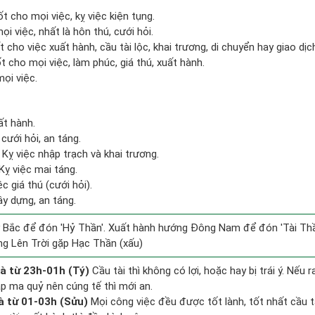
 cho mọi việc, kỵ việc kiện tụng.
ọi việc, nhất là hôn thú, cưới hỏi.
 cho việc xuất hành, cầu tài lộc, khai trương, di chuyển hay giao dịc
t cho mọi việc, làm phúc, giá thú, xuất hành.
ọi việc.
ất hành.
cưới hỏi, an táng.
Kỵ việc nhập trạch và khai trương.
Kỵ việc mai táng.
c giá thú (cưới hỏi).
ây dựng, an táng.
 Bắc để đón 'Hỷ Thần'. Xuất hành hướng Đông Nam để đón 'Tài Thầ
g Lên Trời gặp Hạc Thần (xấu)
à từ 23h-01h (Tý)
Cầu tài thì không có lợi, hoặc hay bị trái ý. Nếu 
ặp ma quỷ nên cúng tế thì mới an.
à từ 01-03h (Sửu)
Mọi công việc đều được tốt lành, tốt nhất cầu 