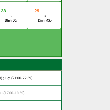
28
29
2
3
Bính Dần
Đinh Mão
9) ; Hợi (21:00-22:59)
ậu (17:00-18:59)