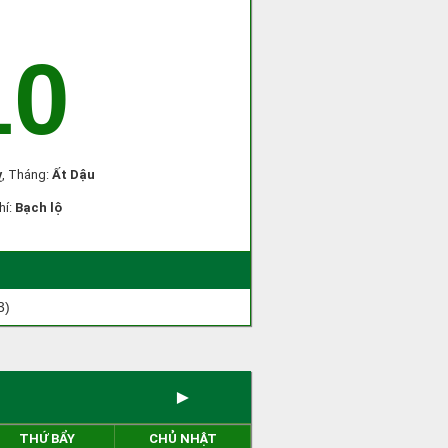
10
ỵ
, Tháng:
Ất Dậu
hí:
Bạch lộ
3)
►
THỨ BẨY
CHỦ NHẬT