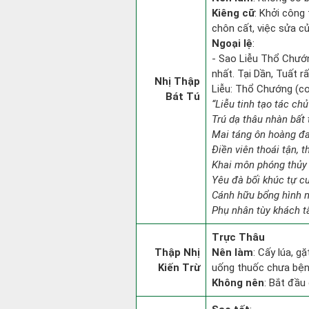
Kiêng cữ
: Khởi công 
chôn cất, việc sửa cử
Ngoại lệ
:
- Sao Liễu Thổ Chướng
nhất. Tại Dần, Tuất rấ
Nhị Thập
Liễu: Thổ Chướng (con
Bát Tú
“Liễu tinh tạo tác chủ
Trú dạ thâu nhàn bất 
Mai táng ôn hoàng đa
Điền viên thoái tận, t
Khai môn phóng thủy 
Yêu đà bối khúc tự c
Cánh hữu bổng hình n
Phụ nhân tùy khách t
Trực Thâu
Thập Nhị
Nên làm
: Cấy lúa, g
Kiến Trừ
uống thuốc chưa bệnh
Không nên
: Bắt đầu 