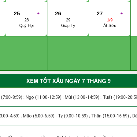
25
●
26
27
●
28
29
1/9
Quý Hợi
Giáp Tý
Ất Sửu
XEM TỐT XẤU NGÀY 7 THÁNG 9
 (7:00-8:59) ; Ngọ (11:00-12:59) ; Mùi (13:00-14:59) ; Tuất (19:00-20:5
(3:00-4:59) ; Mão (5:00-6:59) ; Tỵ (9:00-10:59) ; Thân (15:00-16:59) ; D