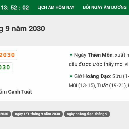
13: 52 : 02
LỊCH ÂM HÔM NAY
ĐỔI NGÀY ÂM DƯƠNG
g 9 năm 2030
2030
Ngày
Thiên Môn
: xuất 
cầu được ước thấy mọi vi
030
Giờ
Hoàng Đạo
: Sửu (1
Mùi (13-15), Tuất (19-21),
ăm
Canh Tuất
/2030
ngày tốt tháng 9 năm 2030
ngày hoàng đạo tháng 9