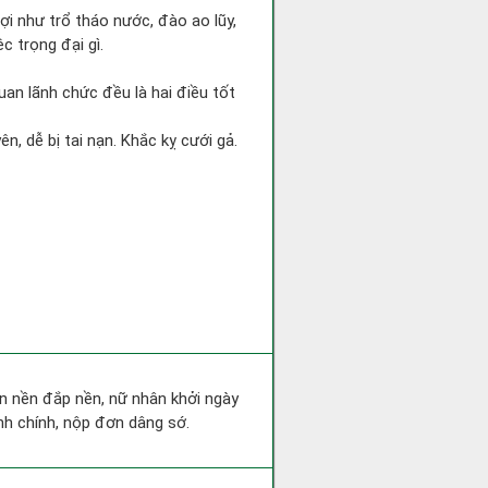
 lợi như trổ tháo nước, đào ao lũy,
c trọng đại gì.
uan lãnh chức đều là hai điều tốt
n, dễ bị tai nạn. Khắc kỵ cưới gả.
san nền đắp nền, nữ nhân khởi ngày
nh chính, nộp đơn dâng sớ.