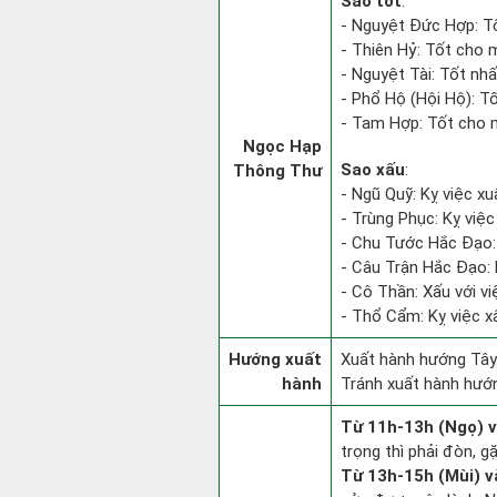
Sao tốt
:
- Nguyệt Đức Hợp: Tốt
- Thiên Hỷ: Tốt cho m
- Nguyệt Tài: Tốt nhất
- Phổ Hộ (Hội Hộ): Tố
- Tam Hợp: Tốt cho m
Ngọc Hạp
Sao xấu
:
Thông Thư
- Ngũ Quỹ: Kỵ việc xu
- Trùng Phục: Kỵ việc 
- Chu Tước Hắc Đạo: 
- Câu Trận Hắc Đạo: 
- Cô Thần: Xấu với việ
- Thổ Cẩm: Kỵ việc x
Hướng xuất
Xuất hành hướng Tây
hành
Tránh xuất hành hướn
Từ 11h-13h (Ngọ) v
trọng thì phải đòn, g
Từ 13h-15h (Mùi) v