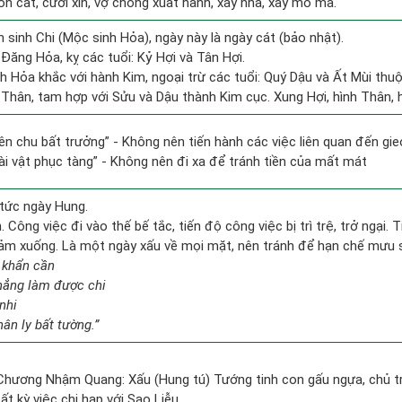
hôn cất, cưới xin, vợ chồng xuất hành, xây nhà, xây mồ mả.
 sinh Chi (Mộc sinh Hỏa), ngày này là ngày cát (bảo nhật).
Đăng Hỏa, kỵ các tuổi: Kỷ Hợi và Tân Hợi.
h Hỏa khắc với hành Kim, ngoại trừ các tuổi: Quý Dậu và Ất Mùi th
 Thân, tam hợp với Sửu và Dậu thành Kim cục. Xung Hợi, hình Thân, h
hiên chu bất trưởng” - Không nên tiến hành các việc liên quan đến gi
tài vật phục tàng” - Không nên đi xa để tránh tiền của mất mát
tức ngày Hung.
 Công việc đi vào thế bế tắc, tiến độ công việc bị trì trệ, trở ngại. 
giảm xuống. Là một ngày xấu về mọi mặt, nên tránh để hạn chế mưu 
 khẩn cần
chẳng làm được chi
nhi
ân ly bất tường.”
 Chương Nhậm Quang: Xấu (Hung tú) Tướng tinh con gấu ngựa, chủ trị
ất kỳ việc chi hạp với Sao Liễu.