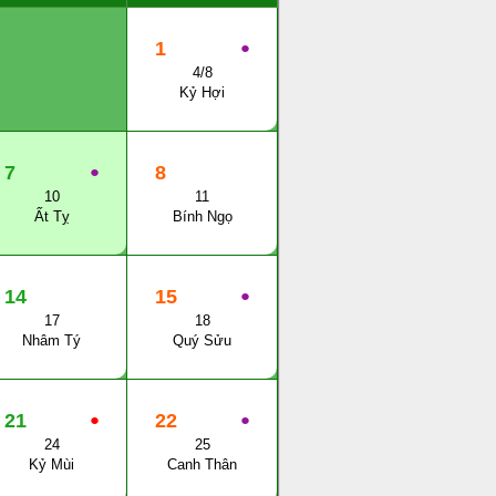
1
●
4/8
Kỷ Hợi
7
●
8
10
11
Ất Tỵ
Bính Ngọ
14
15
●
17
18
Nhâm Tý
Quý Sửu
21
●
22
●
24
25
Kỷ Mùi
Canh Thân