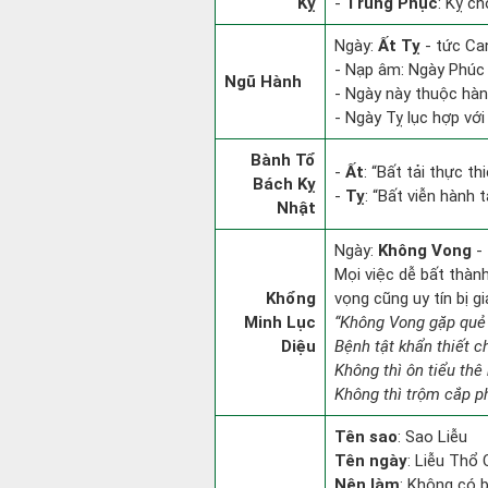
Kỵ
-
Trùng Phục
: Kỵ c
Ngày:
Ất Tỵ
- tức Can
- Nạp âm: Ngày Phúc 
Ngũ Hành
- Ngày này thuộc hàn
- Ngày Tỵ lục hợp với
Bành Tổ
-
Ất
: “Bất tải thực t
Bách Kỵ
-
Tỵ
: “Bất viễn hành 
Nhật
Ngày:
Không Vong
- 
Mọi việc dễ bất thành.
Khổng
vọng cũng uy tín bị 
Minh Lục
“Không Vong gặp quẻ
Diệu
Bệnh tật khẩn thiết 
Không thì ôn tiểu thê 
Không thì trộm cắp ph
Tên sao
: Sao Liễu
Tên ngày
: Liễu Thổ
Nên làm
: Không có b