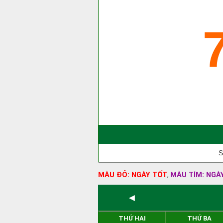
S
MÀU ĐỎ: NGÀY TỐT
MÀU TÍM: NGÀ
,
◄
THỨ HAI
THỨ BA