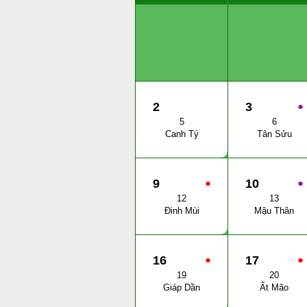
2
3
●
5
6
Canh Tý
Tân Sửu
9
●
10
●
12
13
Đinh Mùi
Mậu Thân
16
●
17
●
19
20
Giáp Dần
Ất Mão