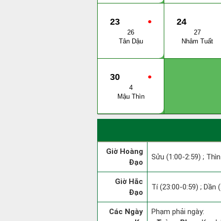
23
●
24
26
27
Tân Dậu
Nhâm Tuất
30
●
4
Mậu Thìn
Giờ Hoàng
Sửu (1:00-2:59) ; Thìn
Đạo
Giờ Hắc
Tí (23:00-0:59) ; Dần 
Đạo
Các Ngày
Phạm phải ngày: