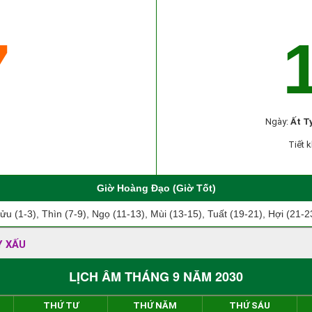
7
Ngày:
Ất T
Tiết k
Giờ Hoàng Đạo (Giờ Tốt)
ửu (1-3), Thìn (7-9), Ngọ (11-13), Mùi (13-15), Tuất (19-21), Hợi (21-2
Y XẤU
LỊCH ÂM THÁNG 9 NĂM 2030
THỨ TƯ
THỨ NĂM
THỨ SÁU