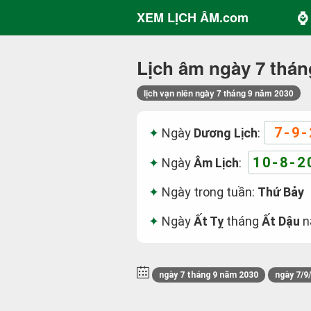
⌚ 
XEM LỊCH ÂM.com
Lịch âm ngày 7 thán
lịch vạn niên ngày 7 tháng 9 năm 2030
7-9-
Ngày
Dương Lịch
:
10-8-2
Ngày
Âm Lịch
:
Ngày trong tuần:
Thứ Bảy
Ngày
Ất Tỵ
tháng
Ất Dậu
n
ngày 7 tháng 9 năm 2030
ngày 7/9