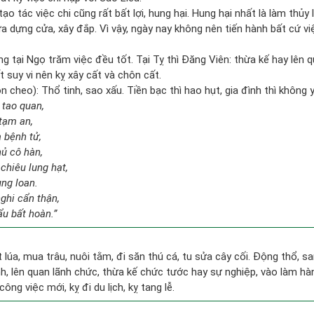
tạo tác việc chi cũng rất bất lợi, hung hại. Hung hại nhất là làm thủy
a dựng cửa, xây đắp. Vì vậy, ngày nay không nên tiến hành bất cứ việ
 tại Ngọ trăm việc đều tốt. Tại Tỵ thì Đăng Viên: thừa kế hay lên q
t suy vi nên kỵ xây cất và chôn cất.
 cheo): Thổ tinh, sao xấu. Tiền bạc thì hao hụt, gia đình thì không yê
 tao quan,
tạm an,
 bệnh tử,
hủ cô hàn,
chiêu lung hạt,
ung loan.
ghi cẩn thận,
ẩu bất hoàn.”
ặt lúa, mua trâu, nuôi tằm, đi săn thú cá, tu sửa cây cối. Động thổ, 
, lên quan lãnh chức, thừa kế chức tước hay sự nghiệp, vào làm hà
công việc mới, kỵ đi du lịch, kỵ tang lễ.