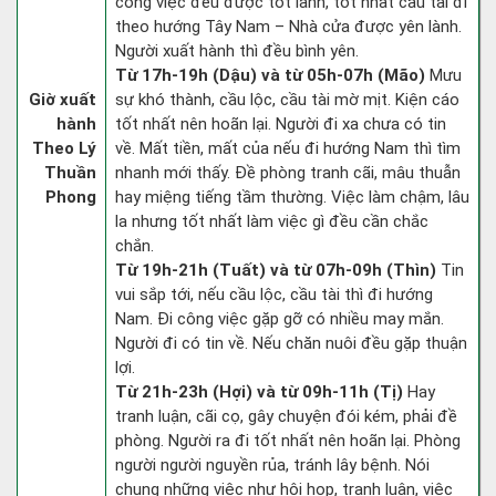
công việc đều được tốt lành, tốt nhất cầu tài đi
theo hướng Tây Nam – Nhà cửa được yên lành.
Người xuất hành thì đều bình yên.
Từ 17h-19h (Dậu) và từ 05h-07h (Mão)
Mưu
Giờ xuất
sự khó thành, cầu lộc, cầu tài mờ mịt. Kiện cáo
hành
tốt nhất nên hoãn lại. Người đi xa chưa có tin
Theo Lý
về. Mất tiền, mất của nếu đi hướng Nam thì tìm
Thuần
nhanh mới thấy. Đề phòng tranh cãi, mâu thuẫn
Phong
hay miệng tiếng tầm thường. Việc làm chậm, lâu
la nhưng tốt nhất làm việc gì đều cần chắc
chắn.
Từ 19h-21h (Tuất) và từ 07h-09h (Thìn)
Tin
vui sắp tới, nếu cầu lộc, cầu tài thì đi hướng
Nam. Đi công việc gặp gỡ có nhiều may mắn.
Người đi có tin về. Nếu chăn nuôi đều gặp thuận
lợi.
Từ 21h-23h (Hợi) và từ 09h-11h (Tị)
Hay
tranh luận, cãi cọ, gây chuyện đói kém, phải đề
phòng. Người ra đi tốt nhất nên hoãn lại. Phòng
người người nguyền rủa, tránh lây bệnh. Nói
chung những việc như hội họp, tranh luận, việc