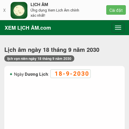
LỊCH ÂM
X
Ứng dụng Xem Lịch Âm chính
Cài đặt
xác nhất!
XEM LỊCH ÂM.com
Toggl
navig
Lịch âm ngày 18 tháng 9 năm 2030
lịch vạn niên ngày 18 tháng 9 năm 2030
18-9-2030
Ngày
Dương Lịch
: