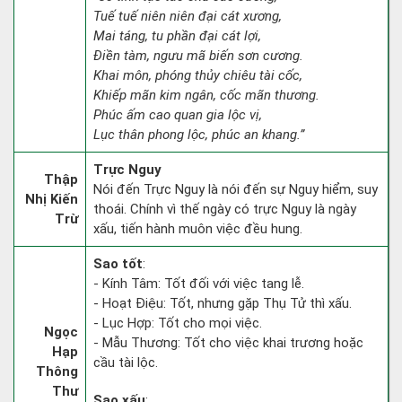
Tuế tuế niên niên đại cát xương,
Mai táng, tu phần đại cát lợi,
Điền tàm, ngưu mã biến sơn cương.
Khai môn, phóng thủy chiêu tài cốc,
Khiếp mãn kim ngân, cốc mãn thương.
Phúc ấm cao quan gia lộc vị,
Lục thân phong lộc, phúc an khang.”
Trực Nguy
Thập
Nói đến Trực Nguy là nói đến sự Nguy hiểm, suy
Nhị Kiến
thoái. Chính vì thế ngày có trực Nguy là ngày
Trừ
xấu, tiến hành muôn việc đều hung.
Sao tốt
:
- Kính Tâm: Tốt đối với việc tang lễ.
- Hoạt Điệu: Tốt, nhưng gặp Thụ Tử thì xấu.
- Lục Hợp: Tốt cho mọi việc.
Ngọc
- Mẫu Thương: Tốt cho việc khai trương hoặc
Hạp
cầu tài lộc.
Thông
Thư
Sao xấu
: