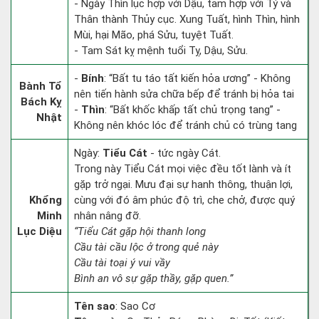
- Ngày Thìn lục hợp với Dậu, tam hợp với Tý và
Thân thành Thủy cục. Xung Tuất, hình Thìn, hình
Mùi, hại Mão, phá Sửu, tuyệt Tuất.
- Tam Sát kỵ mệnh tuổi Tỵ, Dậu, Sửu.
-
Bính
: “Bất tu táo tất kiến hỏa ương” - Không
Bành Tổ
nên tiến hành sửa chữa bếp để tránh bị hỏa tai
Bách Kỵ
-
Thìn
: “Bất khốc khấp tất chủ trọng tang” -
Nhật
Không nên khóc lóc để tránh chủ có trùng tang
Ngày:
Tiểu Cát
- tức ngày Cát.
Trong này Tiểu Cát mọi việc đều tốt lành và ít
gặp trở ngại. Mưu đại sự hanh thông, thuận lợi,
Khổng
cùng với đó âm phúc độ trì, che chở, được quý
Minh
nhân nâng đỡ.
Lục Diệu
“Tiểu Cát gặp hội thanh long
Cầu tài cầu lộc ở trong quẻ này
Cầu tài toại ý vui vầy
Bình an vô sự gặp thầy, gặp quen.”
Tên sao
: Sao Cơ