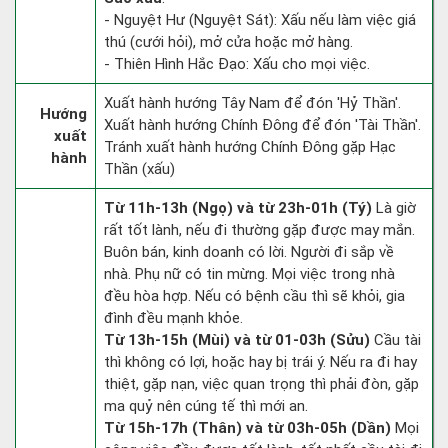
- Nguyệt Hư (Nguyệt Sát): Xấu nếu làm việc giá
thú (cưới hỏi), mở cửa hoặc mở hàng.
- Thiên Hình Hắc Đạo: Xấu cho mọi việc.
Xuất hành hướng Tây Nam để đón 'Hỷ Thần'.
Hướng
Xuất hành hướng Chính Đông để đón 'Tài Thần'.
xuất
Tránh xuất hành hướng Chính Đông gặp Hạc
hành
Thần (xấu)
Từ 11h-13h (Ngọ) và từ 23h-01h (Tý)
Là giờ
rất tốt lành, nếu đi thường gặp được may mắn.
Buôn bán, kinh doanh có lời. Người đi sắp về
nhà. Phụ nữ có tin mừng. Mọi việc trong nhà
đều hòa hợp. Nếu có bệnh cầu thì sẽ khỏi, gia
đình đều mạnh khỏe.
Từ 13h-15h (Mùi) và từ 01-03h (Sửu)
Cầu tài
thì không có lợi, hoặc hay bị trái ý. Nếu ra đi hay
thiệt, gặp nạn, việc quan trọng thì phải đòn, gặp
ma quỷ nên cúng tế thì mới an.
Từ 15h-17h (Thân) và từ 03h-05h (Dần)
Mọi