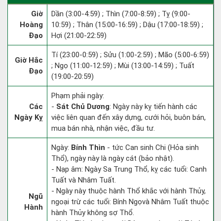
Giờ
Dần (3:00-4:59) ; Thìn (7:00-8:59) ; Tỵ (9:00-
Hoàng
10:59) ; Thân (15:00-16:59) ; Dậu (17:00-18:59) ;
Đạo
Hợi (21:00-22:59)
Tí (23:00-0:59) ; Sửu (1:00-2:59) ; Mão (5:00-6:59)
Giờ Hắc
; Ngọ (11:00-12:59) ; Mùi (13:00-14:59) ; Tuất
Đạo
(19:00-20:59)
Phạm phải ngày:
Các
-
Sát Chủ Dương
: Ngày này kỵ tiến hành các
Ngày Kỵ
việc liên quan đến xây dựng, cưới hỏi, buôn bán,
mua bán nhà, nhận việc, đầu tư.
Ngày:
Bính Thìn
- tức Can sinh Chi (Hỏa sinh
Thổ), ngày này là ngày cát (bảo nhật).
- Nạp âm: Ngày Sa Trung Thổ, kỵ các tuổi: Canh
Tuất và Nhâm Tuất.
- Ngày này thuộc hành Thổ khắc với hành Thủy,
Ngũ
ngoại trừ các tuổi: Bính Ngọvà Nhâm Tuất thuộc
Hành
hành Thủy không sợ Thổ.