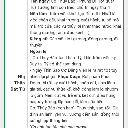
Tên ngày
: Cơ Thủy Báo - Phùng Dị: Tốt (Kiết
Tú) Tướng tinh con Beo, chủ trị ngày thứ 4.
Nên làm
: Trăm việc khởi tạo đều tốt. Nhất là
việc chôn cất, khai trương, xuất hành, tu bổ mồ
mã, trổ cửa, các vụ thủy lợi (như tháo nước, khai
thông mương rảnh, đào kênh,...)
Kiêng cữ
: Các việc lót giường, đóng giường, đi
thuyền.
Ngoại lệ
:
- Cơ Thủy Báo tại: Thân, Tý, Thìn trăm việc kỵ.
Duy tại Tý có thể tạm dùng.
- Ngày Thìn Sao Cơ Đăng Viên lẽ ra rất tốt tuy
Nhị
nhiên lại phạm
Phục Đoạn
. Bởi phạm Phục
Thập
Đoạn thì rất kỵ xuất hành, chôn cất, chia lãnh
Bát Tú
gia tài, các vụ thừa kế, khởi công làm lò nhuộm
lò gốm. Nên: dứt vú trẻ em, kết dứt điều hung
hại, xây tường, lấp hang lỗ, làm cầu tiêu.
Cơ: Thủy Báo (con beo): Thủy tinh, sao tốt. Gia
đình an lành, yên vui, vượng điền sản, đồng thời
sự nghiệp thăng tiến.
“Cơ tinh tạo tác chủ cao cường,