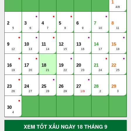
1
4/8
●
●
●
●
2
3
4
5
6
7
8
5
6
7
8
9
10
11
●
●
●
●
●
9
10
11
12
13
14
15
12
13
14
15
16
17
18
●
●
●
●
●
16
17
18
19
20
21
22
19
20
21
22
23
24
25
●
●
●
23
24
25
26
27
28
29
26
27
28
29
1/9
2
3
●
30
4
XEM TỐT XẤU NGÀY 18 THÁNG 9