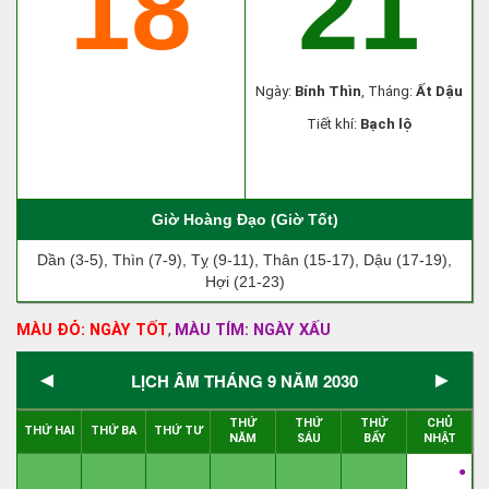
18
21
Ngày:
Bính Thìn
, Tháng:
Ất Dậu
Tiết khí:
Bạch lộ
Giờ Hoàng Đạo (Giờ Tốt)
Dần (3-5), Thìn (7-9), Tỵ (9-11), Thân (15-17), Dậu (17-19),
Hợi (21-23)
MÀU ĐỎ: NGÀY TỐT
MÀU TÍM: NGÀY XẤU
,
◄
►
LỊCH ÂM THÁNG 9 NĂM 2030
THỨ
THỨ
THỨ
CHỦ
THỨ HAI
THỨ BA
THỨ TƯ
NĂM
SÁU
BẨY
NHẬT
●