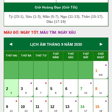
Giờ Hoàng Đạo (Giờ Tốt)
Tý (23-1), Sửu (1-3), Mão (5-7), Ngọ (11-13), Thân (15-17),
Dậu (17-19)
MÀU ĐỎ: NGÀY TỐT
MÀU TÍM: NGÀY XẤU
,
◄
►
LỊCH ÂM THÁNG 9 NĂM 2030
THỨ
THỨ
THỨ
CHỦ
THỨ HAI
THỨ BA
THỨ TƯ
NĂM
SÁU
BẨY
NHẬT
●
1
4/8
●
●
●
●
2
3
4
5
6
7
8
5
6
7
8
9
10
11
●
●
●
●
●
9
10
11
12
13
14
15
12
13
14
15
16
17
18