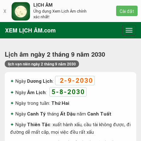
LỊCH ÂM
X
Ứng dụng Xem Lịch Âm chính
Cài đặt
xác nhất!
XEM LỊCH ÂM.com
Toggl
navig
Lịch âm ngày 2 tháng 9 năm 2030
lịch vạn niên ngày 2 tháng 9 năm 2030
2-9-2030
Ngày
Dương Lịch
:
5-8-2030
Ngày
Âm Lịch
:
Ngày trong tuần:
Thứ Hai
Ngày
Canh Tý
tháng
Ất Dậu
năm
Canh Tuất
Ngày
Thiên Tặc
: xuất hành xấu, cầu tài không được, đi
đường dễ mất cắp, mọi việc đều rất xấu