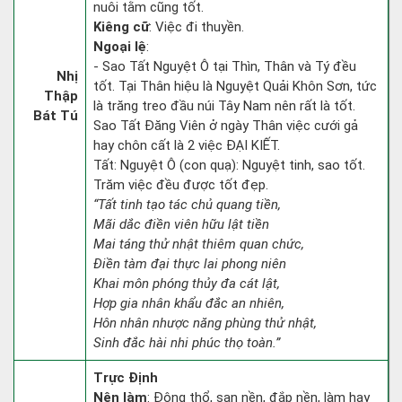
nuôi tằm cũng tốt.
Kiêng cữ
: Việc đi thuyền.
Ngoại lệ
:
- Sao Tất Nguyệt Ô tại Thìn, Thân và Tý đều
Nhị
tốt. Tại Thân hiệu là Nguyệt Quải Khôn Sơn, tức
Thập
là trăng treo đầu núi Tây Nam nên rất là tốt.
Bát Tú
Sao Tất Đăng Viên ở ngày Thân việc cưới gả
hay chôn cất là 2 việc ĐẠI KIẾT.
Tất: Nguyệt Ô (con quạ): Nguyệt tinh, sao tốt.
Trăm việc đều được tốt đẹp.
“Tất tinh tạo tác chủ quang tiền,
Mãi dắc điền viên hữu lật tiền
Mai táng thử nhật thiêm quan chức,
Điền tàm đại thực lai phong niên
Khai môn phóng thủy đa cát lật,
Hợp gia nhân khẩu đắc an nhiên,
Hôn nhân nhược năng phùng thử nhật,
Sinh đắc hài nhi phúc thọ toàn.”
Trực Định
Nên làm
: Động thổ, san nền, đắp nền, làm hay