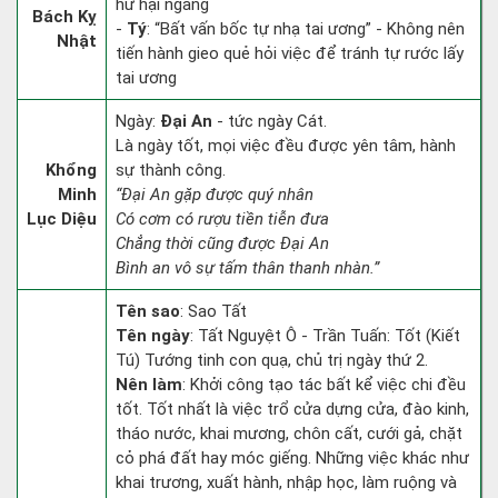
hư hại ngang
Bách Kỵ
-
Tý
: “Bất vấn bốc tự nhạ tai ương” - Không nên
Nhật
tiến hành gieo quẻ hỏi việc để tránh tự rước lấy
tai ương
Ngày:
Đại An
- tức ngày Cát.
Là ngày tốt, mọi việc đều được yên tâm, hành
Khổng
sự thành công.
Minh
“Đại An gặp được quý nhân
Lục Diệu
Có cơm có rượu tiền tiễn đưa
Chẳng thời cũng được Đại An
Bình an vô sự tấm thân thanh nhàn.”
Tên sao
: Sao Tất
Tên ngày
: Tất Nguyệt Ô - Trần Tuấn: Tốt (Kiết
Tú) Tướng tinh con quạ, chủ trị ngày thứ 2.
Nên làm
: Khởi công tạo tác bất kể việc chi đều
tốt. Tốt nhất là việc trổ cửa dựng cửa, đào kinh,
tháo nước, khai mương, chôn cất, cưới gả, chặt
cỏ phá đất hay móc giếng. Những việc khác như
khai trương, xuất hành, nhập học, làm ruộng và