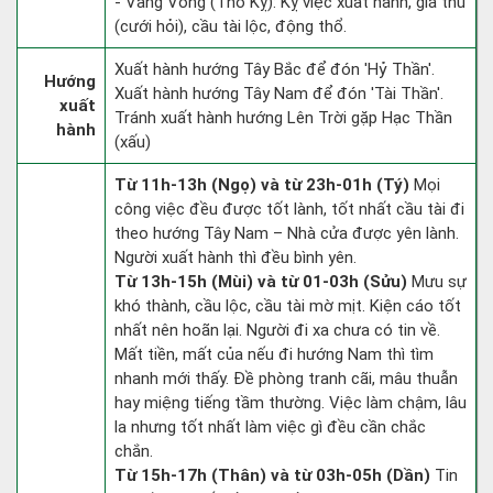
- Vãng Vong (Thổ Kỵ): Kỵ việc xuất hành, giá thú
(cưới hỏi), cầu tài lộc, động thổ.
Xuất hành hướng Tây Bắc để đón 'Hỷ Thần'.
Hướng
Xuất hành hướng Tây Nam để đón 'Tài Thần'.
xuất
Tránh xuất hành hướng Lên Trời gặp Hạc Thần
hành
(xấu)
Từ 11h-13h (Ngọ) và từ 23h-01h (Tý)
Mọi
công việc đều được tốt lành, tốt nhất cầu tài đi
theo hướng Tây Nam – Nhà cửa được yên lành.
Người xuất hành thì đều bình yên.
Từ 13h-15h (Mùi) và từ 01-03h (Sửu)
Mưu sự
khó thành, cầu lộc, cầu tài mờ mịt. Kiện cáo tốt
nhất nên hoãn lại. Người đi xa chưa có tin về.
Mất tiền, mất của nếu đi hướng Nam thì tìm
nhanh mới thấy. Đề phòng tranh cãi, mâu thuẫn
hay miệng tiếng tầm thường. Việc làm chậm, lâu
la nhưng tốt nhất làm việc gì đều cần chắc
chắn.
Từ 15h-17h (Thân) và từ 03h-05h (Dần)
Tin