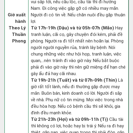
vui sắp tới, nếu cầu lộc, cầu tài thì đi hướng
Nam. Đi công việc gặp gỡ có nhiều may mắn.
Giờ xuất
Người đi có tin về. Nếu chăn nuôi đều gặp thuận
hành
lợi.
Theo Lý
Từ 17h-19h (Dậu) và từ 05h-07h (Mão)
Hay
Thuần
tranh luận, cãi cọ, gây chuyện đói kém, phải đề
Phong
phòng. Người ra đi tốt nhất nên hoãn lại. Phòng
người người nguyền rủa, tránh lây bệnh. Nói
chung những việc như hội họp, tranh luận, việc
quan,…nên tránh đi vào giờ này. Nếu bắt buộc
phải đi vào giờ này thì nên giữ miệng để hạn ché
gây ẩu đả hay cãi nhau.
Từ 19h-21h (Tuất) và từ 07h-09h (Thìn)
Là
giờ rất tốt lành, nếu đi thường gặp được may
mắn. Buôn bán, kinh doanh có lời. Người đi sắp
về nhà. Phụ nữ có tin mừng. Mọi việc trong nhà
đều hòa hợp. Nếu có bệnh cầu thì sẽ khỏi, gia
đình đều mạnh khỏe.
Từ 21h-23h (Hợi) và từ 09h-11h (Tị)
Cầu tài
thì không có lợi, hoặc hay bị trái ý. Nếu ra đi hay
thiệt, gặp nạn, việc quan trọng thì phải đòn, gặp