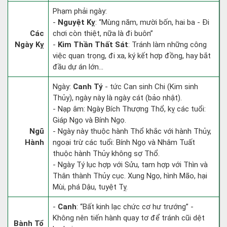
Phạm phải ngày:
-
Nguyệt Kỵ
: “Mùng năm, mười bốn, hai ba - Đi
Các
chơi còn thiệt, nữa là đi buôn”
Ngày Kỵ
-
Kim Thần Thất Sát
: Tránh làm những công
việc quan trọng, đi xa, ký kết hợp đồng, hay bắt
đầu dự án lớn...
Ngày:
Canh Tý
- tức Can sinh Chi (Kim sinh
Thủy), ngày này là ngày cát (bảo nhật).
- Nạp âm: Ngày Bích Thượng Thổ, kỵ các tuổi:
Giáp Ngọ và Bính Ngọ.
Ngũ
- Ngày này thuộc hành Thổ khắc với hành Thủy,
Hành
ngoại trừ các tuổi: Bính Ngọ và Nhâm Tuất
thuộc hành Thủy không sợ Thổ.
- Ngày Tý lục hợp với Sửu, tam hợp với Thìn và
Thân thành Thủy cục. Xung Ngọ, hình Mão, hại
Mùi, phá Dậu, tuyệt Tỵ.
-
Canh
: “Bất kinh lạc chức cơ hư trướng” -
Không nên tiến hành quay tơ để tránh cũi dệt
Bành Tổ