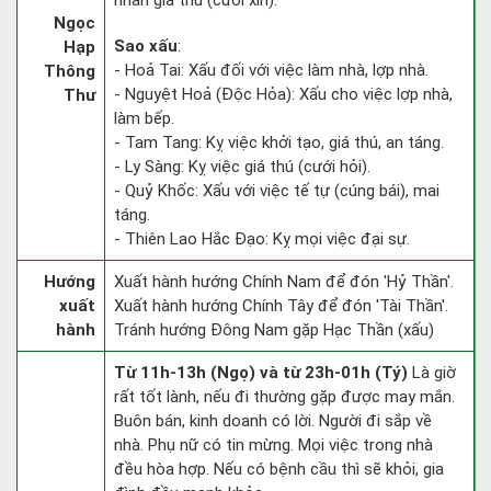
nhân giá thú (cưới xin).
Ngọc
Sao xấu
:
Hạp
- Hoả Tai: Xấu đối với việc làm nhà, lợp nhà.
Thông
- Nguyệt Hoả (Độc Hỏa): Xấu cho việc lợp nhà,
Thư
làm bếp.
- Tam Tang: Kỵ việc khởi tạo, giá thú, an táng.
- Ly Sàng: Kỵ việc giá thú (cưới hỏi).
- Quỷ Khốc: Xấu với việc tế tự (cúng bái), mai
táng.
- Thiên Lao Hắc Đạo: Kỵ mọi việc đại sự.
Hướng
Xuất hành hướng Chính Nam để đón 'Hỷ Thần'.
xuất
Xuất hành hướng Chính Tây để đón 'Tài Thần'.
hành
Tránh hướng Đông Nam gặp Hạc Thần (xấu)
Từ 11h-13h (Ngọ) và từ 23h-01h (Tý)
Là giờ
rất tốt lành, nếu đi thường gặp được may mắn.
Buôn bán, kinh doanh có lời. Người đi sắp về
nhà. Phụ nữ có tin mừng. Mọi việc trong nhà
đều hòa hợp. Nếu có bệnh cầu thì sẽ khỏi, gia