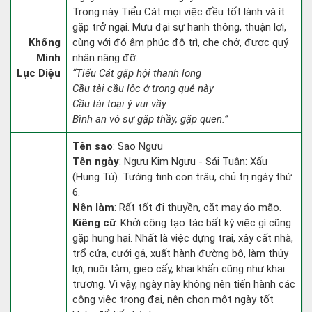
Trong này Tiểu Cát mọi việc đều tốt lành và ít
gặp trở ngại. Mưu đại sự hanh thông, thuận lợi,
Khổng
cùng với đó âm phúc độ trì, che chở, được quý
Minh
nhân nâng đỡ.
Lục Diệu
“Tiểu Cát gặp hội thanh long
Cầu tài cầu lộc ở trong quẻ này
Cầu tài toại ý vui vầy
Bình an vô sự gặp thầy, gặp quen.”
Tên sao
: Sao Ngưu
Tên ngày
: Ngưu Kim Ngưu - Sái Tuân: Xấu
(Hung Tú). Tướng tinh con trâu, chủ trị ngày thứ
6.
Nên làm
: Rất tốt đi thuyền, cắt may áo mão.
Kiêng cữ
: Khởi công tạo tác bất kỳ việc gì cũng
gặp hung hại. Nhất là việc dựng trại, xây cất nhà,
trổ cửa, cưới gả, xuất hành đường bộ, làm thủy
lợi, nuôi tằm, gieo cấy, khai khẩn cũng như khai
trương. Vì vậy, ngày này không nên tiến hành các
công việc trọng đại, nên chọn một ngày tốt