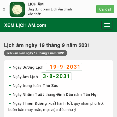
LỊCH ÂM
X
Ứng dụng Xem Lịch Âm chính
Cài đặt
xác nhất!
XEM LỊCH ÂM.com
Toggl
navig
Lịch âm ngày 19 tháng 9 năm 2031
lịch vạn niên ngày 19 tháng 9 năm 2031
19-9-2031
Ngày
Dương Lịch
:
3-8-2031
Ngày
Âm Lịch
:
Ngày trong tuần:
Thứ Sáu
Ngày
Nhâm Tuất
tháng
Đinh Dậu
năm
Tân Hợi
Ngày
Thiên Đường
: xuất hành tốt, quý nhân phù trợ,
buôn bán may mắn, mọi việc đều như ý