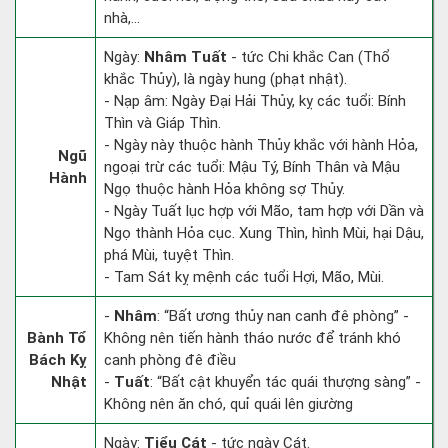
nhà,...
Ngày:
Nhâm Tuất
- tức Chi khắc Can (Thổ
khắc Thủy), là ngày hung (phạt nhật).
- Nạp âm: Ngày Đại Hải Thủy, kỵ các tuổi: Bính
Thìn và Giáp Thìn.
- Ngày này thuộc hành Thủy khắc với hành Hỏa,
Ngũ
ngoại trừ các tuổi: Mậu Tý, Bính Thân và Mậu
Hành
Ngọ thuộc hành Hỏa không sợ Thủy.
- Ngày Tuất lục hợp với Mão, tam hợp với Dần và
Ngọ thành Hỏa cục. Xung Thìn, hình Mùi, hại Dậu,
phá Mùi, tuyệt Thìn.
- Tam Sát kỵ mệnh các tuổi Hợi, Mão, Mùi.
-
Nhâm
: “Bất ương thủy nan canh đê phòng” -
Bành Tổ
Không nên tiến hành tháo nước để tránh khó
Bách Kỵ
canh phòng đê điều
Nhật
-
Tuất
: “Bất cật khuyển tác quái thượng sàng” -
Không nên ăn chó, quỉ quái lên giường
Ngày:
Tiểu Cát
- tức ngày Cát.