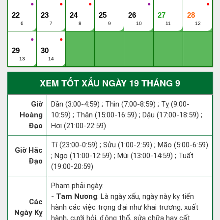
●
●
●
●
●
22
23
24
25
26
27
28
6
7
8
9
10
11
12
●
●
29
30
13
14
XEM TỐT XẤU NGÀY 19 THÁNG 9
Giờ
Dần (3:00-4:59) ; Thìn (7:00-8:59) ; Tỵ (9:00-
Hoàng
10:59) ; Thân (15:00-16:59) ; Dậu (17:00-18:59) ;
Đạo
Hợi (21:00-22:59)
Tí (23:00-0:59) ; Sửu (1:00-2:59) ; Mão (5:00-6:59)
Giờ Hắc
; Ngọ (11:00-12:59) ; Mùi (13:00-14:59) ; Tuất
Đạo
(19:00-20:59)
Phạm phải ngày:
-
Tam Nương
: Là ngày xấu, ngày này kỵ tiến
Các
hành các việc trọng đại như khai trương, xuất
Ngày Kỵ
hành, cưới hỏi, động thổ, sửa chữa hay cất