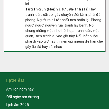
lợi.
Từ 21h-23h (Hợi) và từ 09h-11h (Tị)
Hay
tranh luận, cãi cọ, gây chuyện đói kém, phải đề
phòng. Người ra đi tốt nhất nên hoãn lại. Phòng
người người nguyền rủa, tránh lây bệnh. Nói
chung những việc như hội họp, tranh luận, việc
quan,…nên tránh đi vào giờ này. Nếu bắt buộc
phải đi vào giờ này thì nên giữ miệng để hạn ché
gây ẩu đả hay cãi nhau.
LỊCH ÂM
Âm lịch hôm nay
Đổi ngày âm dương
Lịch âm 2025