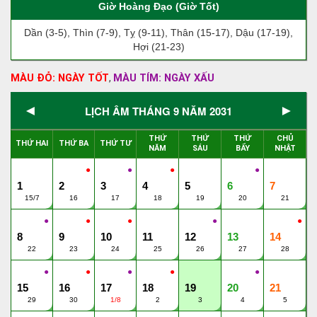
Giờ Hoàng Đạo (Giờ Tốt)
Dần (3-5), Thìn (7-9), Tỵ (9-11), Thân (15-17), Dậu (17-19),
Hợi (21-23)
MÀU ĐỎ: NGÀY TỐT
MÀU TÍM: NGÀY XẤU
,
◄
►
LỊCH ÂM THÁNG 9 NĂM 2031
THỨ
THỨ
THỨ
CHỦ
THỨ HAI
THỨ BA
THỨ TƯ
NĂM
SÁU
BẨY
NHẬT
●
●
●
●
1
2
3
4
5
6
7
15/7
16
17
18
19
20
21
●
●
●
●
●
8
9
10
11
12
13
14
22
23
24
25
26
27
28
●
●
●
●
●
15
16
17
18
19
20
21
29
30
1/8
2
3
4
5