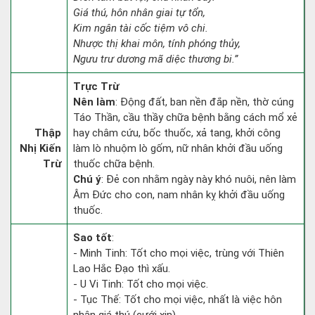
Giá thú, hôn nhân giai tự tổn,
Kim ngân tài cốc tiệm vô chi.
Nhược thị khai môn, tính phóng thủy,
Ngưu trư dương mã diệc thương bi.”
Trực Trừ
Nên làm
: Động đất, ban nền đắp nền, thờ cúng
Táo Thần, cầu thầy chữa bệnh bằng cách mổ xẻ
Thập
hay châm cứu, bốc thuốc, xả tang, khởi công
Nhị Kiến
làm lò nhuộm lò gốm, nữ nhân khởi đầu uống
Trừ
thuốc chữa bệnh.
Chú ý
: Đẻ con nhằm ngày này khó nuôi, nên làm
Âm Đức cho con, nam nhân kỵ khởi đầu uống
thuốc.
Sao tốt
:
- Minh Tinh: Tốt cho mọi việc, trùng với Thiên
Lao Hắc Đạo thì xấu.
- U Vi Tinh: Tốt cho mọi việc.
- Tục Thế: Tốt cho mọi việc, nhất là việc hôn