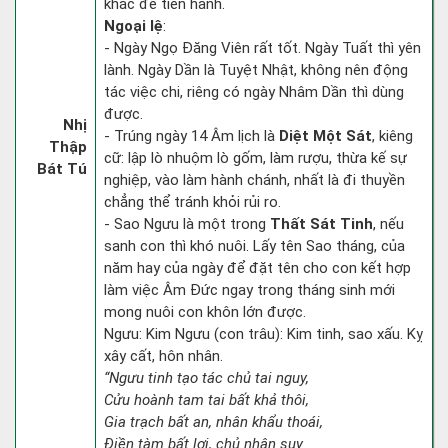
khác để tiến hành.
Ngoại lệ
:
- Ngày Ngọ Đăng Viên rất tốt. Ngày Tuất thì yên
lành. Ngày Dần là Tuyệt Nhật, không nên động
tác việc chi, riêng có ngày Nhâm Dần thì dùng
được.
Nhị
- Trúng ngày 14 Âm lịch là
Diệt Một Sát
, kiêng
Thập
cữ: lập lò nhuộm lò gốm, làm rượu, thừa kế sự
Bát Tú
nghiệp, vào làm hành chánh, nhất là đi thuyền
chẳng thể tránh khỏi rủi ro.
- Sao Ngưu là một trong
Thất Sát Tinh
, nếu
sanh con thì khó nuôi. Lấy tên Sao tháng, của
năm hay của ngày để đặt tên cho con kết hợp
làm việc Âm Đức ngay trong tháng sinh mới
mong nuôi con khôn lớn được.
Ngưu: Kim Ngưu (con trâu): Kim tinh, sao xấu. Kỵ
xây cất, hôn nhân.
“Ngưu tinh tạo tác chủ tai nguy,
Cửu hoành tam tai bất khả thôi,
Gia trạch bất an, nhân khẩu thoái,
Điền tàm bất lợi, chủ nhân suy.