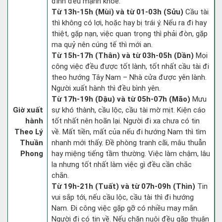
đình đều mạnh khỏe.
Từ 13h-15h (Mùi) và từ 01-03h (Sửu)
Cầu tài
thì không có lợi, hoặc hay bị trái ý. Nếu ra đi hay
thiệt, gặp nạn, việc quan trọng thì phải đòn, gặp
ma quỷ nên cúng tế thì mới an.
Từ 15h-17h (Thân) và từ 03h-05h (Dần)
Mọi
công việc đều được tốt lành, tốt nhất cầu tài đi
theo hướng Tây Nam – Nhà cửa được yên lành.
Người xuất hành thì đều bình yên.
Từ 17h-19h (Dậu) và từ 05h-07h (Mão)
Mưu
Giờ xuất
sự khó thành, cầu lộc, cầu tài mờ mịt. Kiện cáo
hành
tốt nhất nên hoãn lại. Người đi xa chưa có tin
Theo Lý
về. Mất tiền, mất của nếu đi hướng Nam thì tìm
Thuần
nhanh mới thấy. Đề phòng tranh cãi, mâu thuẫn
Phong
hay miệng tiếng tầm thường. Việc làm chậm, lâu
la nhưng tốt nhất làm việc gì đều cần chắc
chắn.
Từ 19h-21h (Tuất) và từ 07h-09h (Thìn)
Tin
vui sắp tới, nếu cầu lộc, cầu tài thì đi hướng
Nam. Đi công việc gặp gỡ có nhiều may mắn.
Người đi có tin về. Nếu chăn nuôi đều gặp thuận