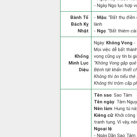
- Ngày Ngọ lục hợp vớ
Bành Tổ
-
Mậu
: “Bất thụ điề
Bách Kỵ
lành
Nhật
-
Ngọ
: “Bất thiêm cá
Ngày:
Không Vong
- 
Mọi việc dễ bất thành.
Khổng
vọng cũng uy tín bị 
Minh Lục
“Không Vong gặp quẻ
Diệu
Bệnh tật khẩn thiết 
Không thì ôn tiểu thê 
Không thì trộm cắp ph
Tên sao
: Sao Tâm
Tên ngày
: Tâm Nguy
Nên làm
: Hung tú nà
Kiêng cữ
: Khởi công 
tranh tụng. Vì vậy, n
Ngoại lệ
:
- Ngày Dần Sao Tâm Đ