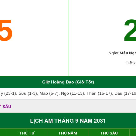
5
Ngày:
Mậu Ng
Tiết k
Giờ Hoàng Đạo (Giờ Tốt)
Tý (23-1), Sửu (1-3), Mão (5-7), Ngọ (11-13), Thân (15-17), Dậu (17-19
Y XẤU
LỊCH ÂM THÁNG 9 NĂM 2031
THỨ TƯ
THỨ NĂM
THỨ SÁU