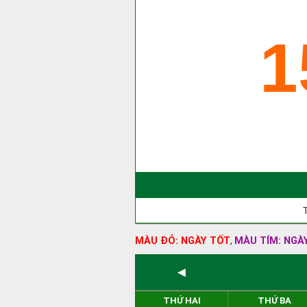
1
MÀU ĐỎ: NGÀY TỐT
MÀU TÍM: NGÀ
,
◄
THỨ HAI
THỨ BA