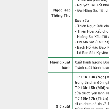
- Nguyệt Tài: Tốt nhất
Ngọc Hạp
- Đại Hồng Sa: Tốt c
Thông Thư
Sao xấu
:
- Thiên Ngục: Xấu ch
- Thiên Hoả: Xấu cho 
- Hoàng Sa: Xấu đối v
- Phi Ma Sát (Tai Sát)
- Bạch Hổ Hắc Đạo: Kỵ
- Lỗ Ban Sát: Kỵ việc 
Hướng xuất
Xuất hành hướng Đôn
hành
Tránh xuất hành hướ
Từ 11h-13h (Ngọ) v
trọng thì phải đòn, g
Từ 13h-15h (Mùi) v
cửa được yên lành. N
Từ 15h-17h (Thân) 
đi xa chưa có tin về
Giờ xuất