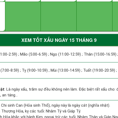
XEM TỐT XẤU NGÀY 15 THÁNG 9
(1:00-2:59) ; Mão (5:00-6:59) ; Ngọ (11:00-12:59) ; Thân (15:00-16:59) 
 (7:00-8:59) ; Tỵ (9:00-10:59) ; Mùi (13:00-14:59) ; Tuất (19:00-20:59) 
hật
: Là ngày xấu, trăm sự đều không nên làm. Đặc biệt rất xấu cho: 
 an táng...
 Chi sinh Can (Hỏa sinh Thổ), ngày này là ngày cát (nghĩa nhật).
 Thượng Hỏa, kỵ các tuổi: Nhâm Tý và Giáp Tý.
h Hỏa khắc với hành Kim, ngoại trừ các tuổi: Nhâm Thân và Giáp N