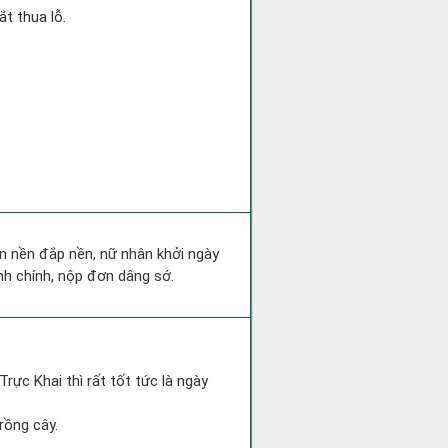
t thua lỗ.
san nền đắp nền, nữ nhân khởi ngày
nh chính, nộp đơn dâng sớ.
Trực Khai thì rất tốt tức là ngày
rồng cây.