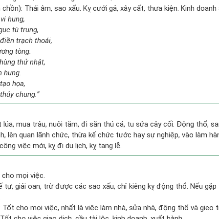
hồn): Thái âm, sao xấu. Kỵ cưới gả, xây cất, thưa kiện. Kinh doanh ắ
vi hung,
gục tù trung,
điền trạch thoái,
ương tòng.
hùng thử nhật,
n hung.
 tạo họa,
thủy chung.”
ặt lúa, mua trâu, nuôi tằm, đi săn thú cá, tu sửa cây cối. Động thổ, 
, lên quan lãnh chức, thừa kế chức tước hay sự nghiệp, vào làm hà
công việc mới, kỵ đi du lịch, kỵ tang lễ.
 cho mọi việc.
ế tự, giải oan, trừ được các sao xấu, chỉ kiêng kỵ động thổ. Nếu gặp 
.
): Tốt cho mọi việc, nhất là việc làm nhà, sửa nhà, động thổ và gieo t
Tốt cho việc giao dịch, cầu tài lộc, kinh doanh, xuất hành.