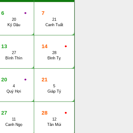
6
●
7
20
21
Kỷ Dậu
Canh Tuất
13
14
●
27
28
Bính Thìn
Đinh Tỵ
20
●
21
4
5
Quý Hợi
Giáp Tý
27
28
●
11
12
Canh Ngọ
Tân Mùi