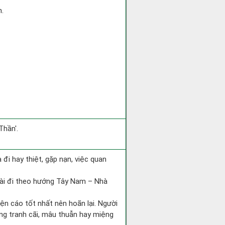
h.
Thần'.
ra đi hay thiệt, gặp nạn, việc quan
tài đi theo hướng Tây Nam – Nhà
iện cáo tốt nhất nên hoãn lại. Người
òng tranh cãi, mâu thuẫn hay miệng