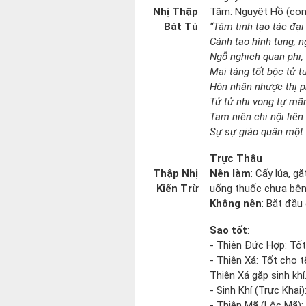
Nhị Thập
Tâm: Nguyệt Hồ (con c
Bát Tú
“Tâm tinh tạo tác đại 
Cánh tao hình tụng, n
Ngỗ nghịch quan phi, 
Mai táng tốt bộc tử t
Hôn nhân nhược thị p
Tử tử nhi vong tự mã
Tam niên chi nội liên
Sự sự giáo quân một 
Trực Thâu
Thập Nhị
Nên làm
: Cấy lúa, g
Kiến Trừ
uống thuốc chưa bệnh
Không nên
: Bắt đầu 
Sao tốt
:
- Thiên Đức Hợp: Tốt
- Thiên Xá: Tốt cho t
Thiên Xá gặp sinh khí
- Sinh Khí (Trực Khai
- Thiên Mã (Lộc Mã): 