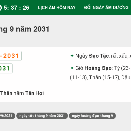
⌚ 5: 37 : 26
LỊCH ÂM HÔM NAY
ĐỔI NGÀY ÂM DƯƠNG
ng 9 năm 2031
-2031
Ngày
Đạo Tặc
: rất xấu,
031
Giờ
Hoàng Đạo
: Tý (23
(11-13), Thân (15-17), Dậu
 Thân
năm
Tân Hợi
/9/2031
ngày tốt tháng 9 năm 2031
ngày hoàng đạo tháng 9