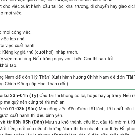
 cho việc xuất hành, cầu tài lộc, khai trương, di chuyển hay giao dịc
ho mọi việc.
o mọi công việc.
việc lợp nhà.
ới việc xuất hành.
: Kiêng kỵ giá thú (cưới hỏi), nhập trạch.
 việc mai táng. Nếu trùng ngày với Thiên Giải thì sao tốt.
khởi tạo.
g Nam để đón 'Hỷ Thần'. Xuất hành hướng Chính Nam để đón 'Tài 
ng Chính Đông gặp Hạc Thần (xấu)
à từ 23h-01h (Tý)
Cầu tài thì không có lợi, hoặc hay bị trái ý. Nếu 
ặp ma quỷ nên cúng tế thì mới an.
à từ 01-03h (Sửu)
Mọi công việc đều được tốt lành, tốt nhất cầu 
gười xuất hành thì đều bình yên.
và từ 03h-05h (Dần)
Mưu sự khó thành, cầu lộc, cầu tài mờ mịt. K
. Mất tiền, mất của nếu đi hướng Nam thì tìm nhanh mới thấy. Đề ph