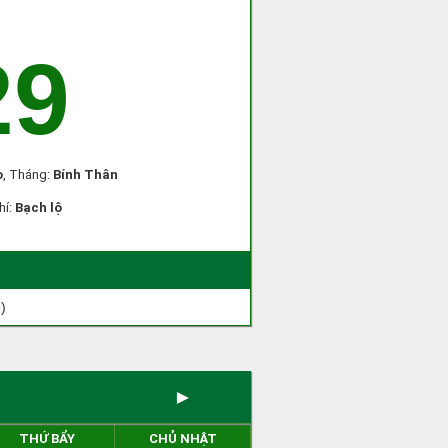
29
ọ
, Tháng:
Bính Thân
hí:
Bạch lộ
)
►
THỨ BẨY
CHỦ NHẬT