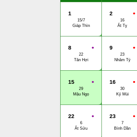
1
2
●
15/7
16
Giáp Thìn
Ất Tỵ
8
●
9
●
22
23
Tân Hợi
Nhâm Tý
15
●
16
●
29
30
Mậu Ngọ
Kỷ Mùi
22
●
23
●
6
7
Ất Sửu
Bính Dần