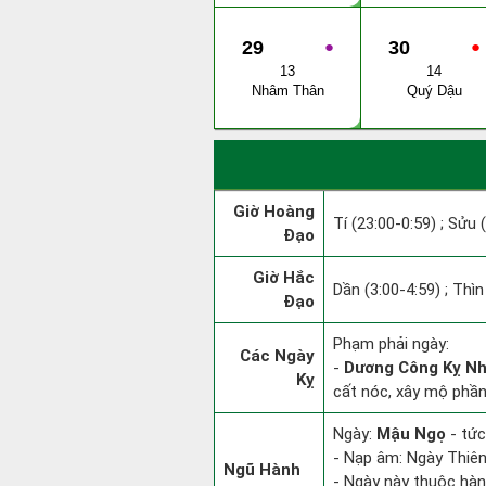
29
●
30
●
13
14
Nhâm Thân
Quý Dậu
Giờ Hoàng
Tí (23:00-0:59) ; Sửu 
Đạo
Giờ Hắc
Dần (3:00-4:59) ; Thìn
Đạo
Phạm phải ngày:
Các Ngày
-
Dương Công Kỵ N
Kỵ
cất nóc, xây mộ phần,
Ngày:
Mậu Ngọ
- tức
- Nạp âm: Ngày Thiên
Ngũ Hành
- Ngày này thuộc hàn