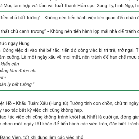
i Mùi, tam hợp với Dần và Tuất thành Hỏa cục. Xung Tý, hình Ngọ, hì
n điền chủ bất tường” - Không nên tiến hành việc liên quan đến nhận
i thất chủ canh trương” - Không nên tiến hành lợp mái nhà để tránh c
tức ngày Hung.
 Công việc đi vào thế bế tắc, tiến độ công việc bị trì trệ, trở ngại. 
giảm xuống. Là một ngày xấu về mọi mặt, nên tránh để hạn chế mưu 
 khẩn cần
chẳng làm được chi
nhi
ân ly bất tường.”
ệt Hồ - Khấu Tuân: Xấu (Hung tú) Tướng tinh con chồn, chủ trị ngày
y tạo tác bất kỳ việc chi cũng không hạp.
tạo tác việc chi cũng không tránh khỏi hại. Nhất là cưới gả, đóng giư
ên chọn một ngày tốt khác để tiến hành các việc trên, đặc biệt trán
ăng Viên, tốt khi dùng làm các việc nhỏ.