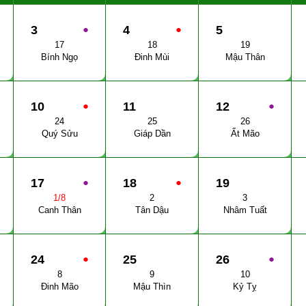
3
●
4
●
5
17
18
19
Bính Ngọ
Đinh Mùi
Mậu Thân
10
●
11
12
●
24
25
26
Quý Sửu
Giáp Dần
Ất Mão
17
●
18
●
19
1/8
2
3
Canh Thân
Tân Dậu
Nhâm Tuất
24
●
25
26
●
8
9
10
Đinh Mão
Mậu Thìn
Kỷ Tỵ