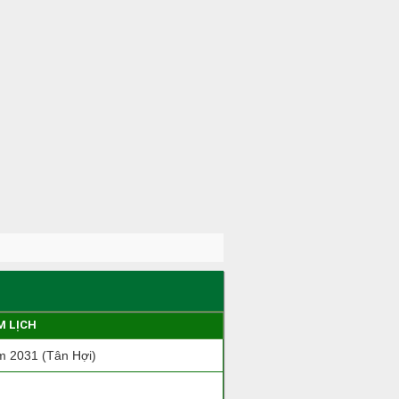
M LỊCH
 2031 (Tân Hợi)