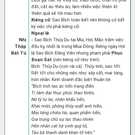
cưới gả, các vụ thuỷ lợi, tháo nước, chặt cỏ phá
đất, cắt áo thêu áo, làm nhiều việc thiện ắt
thiện quả sẽ tới mau hơn.
Kiêng cữ
: Sao Bích toàn kiết nên không có bất
kỳ việc chi phải kiêng cữ.
Ngoại lệ
:
Nhị
- Sao Bích Thủy Du tại Mùi, Hợi, Mão trăm việc
Thập
đều kỵ, nhất là trong Mùa Đông. Riêng ngày Hợi
Bát Tú
là Sao Bích Đăng Viên nhưng phạm phải
Phục
Đoạn Sát
(nên kiêng cữ như trên).
Bích: Thủy Du (con rái cá): Thủy tinh, sao tốt.
Rất tốt cho những việc như: xây cất, mai táng,
hôn nhân. Kinh doanh đặc biệt thuận lợi.
“Bích tinh tạo ác tiến trang điền
Ti tâm đại thục phúc thao thiên,
Nô tỳ tự lai, nhân khẩu tiến,
Khai môn, phóng thủy xuất anh hiền,
Mai táng chiêu tài, quan phẩm tiến,
Gia trung chủ sự lạc thao nhiên
Hôn nhân cát lợi sinh quý tử,
Tảo bá thanh danh khán tổ tiên.”