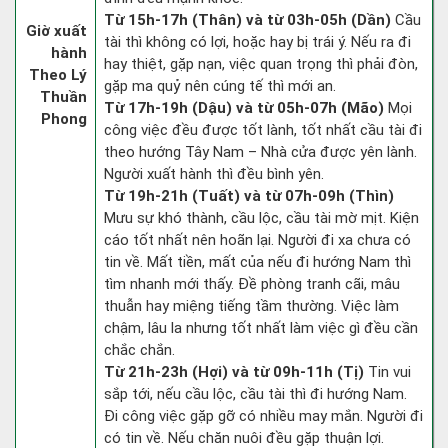
Từ 15h-17h (Thân) và từ 03h-05h (Dần)
Cầu
Giờ xuất
tài thì không có lợi, hoặc hay bị trái ý. Nếu ra đi
hành
hay thiệt, gặp nạn, việc quan trọng thì phải đòn,
Theo Lý
gặp ma quỷ nên cúng tế thì mới an.
Thuần
Từ 17h-19h (Dậu) và từ 05h-07h (Mão)
Mọi
Phong
công việc đều được tốt lành, tốt nhất cầu tài đi
theo hướng Tây Nam – Nhà cửa được yên lành.
Người xuất hành thì đều bình yên.
Từ 19h-21h (Tuất) và từ 07h-09h (Thìn)
Mưu sự khó thành, cầu lộc, cầu tài mờ mịt. Kiện
cáo tốt nhất nên hoãn lại. Người đi xa chưa có
tin về. Mất tiền, mất của nếu đi hướng Nam thì
tìm nhanh mới thấy. Đề phòng tranh cãi, mâu
thuẫn hay miệng tiếng tầm thường. Việc làm
chậm, lâu la nhưng tốt nhất làm việc gì đều cần
chắc chắn.
Từ 21h-23h (Hợi) và từ 09h-11h (Tị)
Tin vui
sắp tới, nếu cầu lộc, cầu tài thì đi hướng Nam.
Đi công việc gặp gỡ có nhiều may mắn. Người đi
có tin về. Nếu chăn nuôi đều gặp thuận lợi.