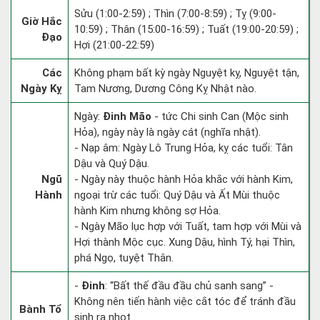
Sửu (1:00-2:59) ; Thìn (7:00-8:59) ; Tỵ (9:00-
Giờ Hắc
10:59) ; Thân (15:00-16:59) ; Tuất (19:00-20:59) ;
Đạo
Hợi (21:00-22:59)
Các
Không phạm bất kỳ ngày Nguyệt kỵ, Nguyệt tận,
Ngày Kỵ
Tam Nương, Dương Công Kỵ Nhật nào.
Ngày:
Đinh Mão
- tức Chi sinh Can (Mộc sinh
Hỏa), ngày này là ngày cát (nghĩa nhật).
- Nạp âm: Ngày Lô Trung Hỏa, kỵ các tuổi: Tân
Dậu và Quý Dậu.
Ngũ
- Ngày này thuộc hành Hỏa khắc với hành Kim,
Hành
ngoại trừ các tuổi: Quý Dậu và Ất Mùi thuộc
hành Kim nhưng không sợ Hỏa.
- Ngày Mão lục hợp với Tuất, tam hợp với Mùi và
Hợi thành Mộc cục. Xung Dậu, hình Tý, hại Thìn,
phá Ngọ, tuyệt Thân.
-
Đinh
: “Bất thế đầu đầu chủ sanh sang” -
Không nên tiến hành việc cắt tóc để tránh đầu
Bành Tổ
sinh ra nhọt