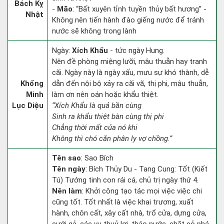
Bách Kỵ
-
Mão
: “Bất xuyên tỉnh tuyền thủy bất hương” -
Nhật
Không nên tiến hành đào giếng nước để tránh
nước sẽ không trong lành
Ngày:
Xích Khẩu
- tức ngày Hung.
Nên đề phòng miệng lưỡi, mâu thuẫn hay tranh
cãi. Ngày này là ngày xấu, mưu sự khó thành, dễ
Khổng
dẫn đến nội bộ xảy ra cãi vã, thị phi, mâu thuẫn,
Minh
làm ơn nên oán hoặc khẩu thiệt.
Lục Diệu
“Xích Khẩu là quả bần cùng
Sinh ra khẩu thiệt bàn cùng thị phi
Chẳng thời mất của nó khi
Không thì chó cắn phân ly vợ chồng.”
Tên sao
: Sao Bích
Tên ngày
: Bích Thủy Du - Tang Cung: Tốt (Kiết
Tú) Tướng tinh con rái cá, chủ trị ngày thứ 4.
Nên làm
: Khởi công tạo tác mọi việc việc chi
cũng tốt. Tốt nhất là việc khai trương, xuất
hành, chôn cất, xây cất nhà, trổ cửa, dựng cửa,