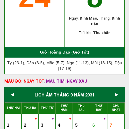
Ngày:
Đinh Mão
, Tháng:
Đinh
Dậu
Tiết khí:
Thu phân
Giờ Hoàng Đạo (Giờ Tốt)
Tý (23-1), Dần (3-5), Mão (5-7), Ngọ (11-13), Mùi (13-15), Dậu
(17-19)
MÀU ĐỎ: NGÀY TỐT
MÀU TÍM: NGÀY XẤU
,
◄
►
LỊCH ÂM THÁNG 9 NĂM 2031
THỨ
THỨ
THỨ
CHỦ
THỨ HAI
THỨ BA
THỨ TƯ
NĂM
SÁU
BẨY
NHẬT
●
●
●
●
1
2
3
4
5
6
7