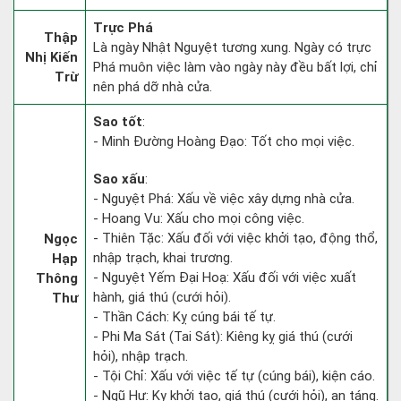
Trực Phá
Thập
Là ngày Nhật Nguyệt tương xung. Ngày có trực
Nhị Kiến
Phá muôn việc làm vào ngày này đều bất lợi, chỉ
Trừ
nên phá dỡ nhà cửa.
Sao tốt
:
- Minh Đường Hoàng Đạo: Tốt cho mọi việc.
Sao xấu
:
- Nguyệt Phá: Xấu về việc xây dựng nhà cửa.
- Hoang Vu: Xấu cho mọi công việc.
- Thiên Tặc: Xấu đối với việc khởi tạo, động thổ,
Ngọc
nhập trạch, khai trương.
Hạp
- Nguyệt Yếm Đại Hoạ: Xấu đối với việc xuất
Thông
hành, giá thú (cưới hỏi).
Thư
- Thần Cách: Kỵ cúng bái tế tự.
- Phi Ma Sát (Tai Sát): Kiêng kỵ giá thú (cưới
hỏi), nhập trạch.
- Tội Chỉ: Xấu với việc tế tự (cúng bái), kiện cáo.
- Ngũ Hư: Kỵ khởi tạo, giá thú (cưới hỏi), an táng.