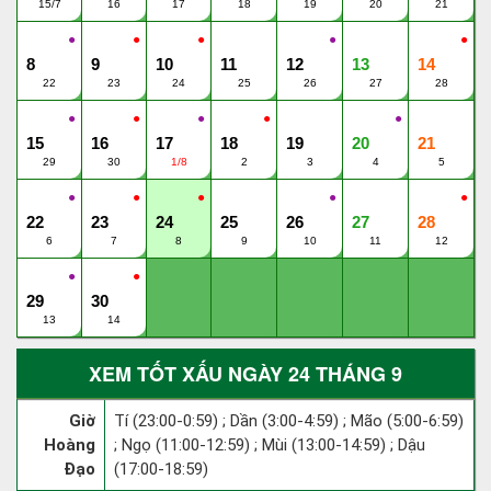
15/7
16
17
18
19
20
21
●
●
●
●
●
8
9
10
11
12
13
14
22
23
24
25
26
27
28
●
●
●
●
●
15
16
17
18
19
20
21
29
30
1/8
2
3
4
5
●
●
●
●
●
22
23
24
25
26
27
28
6
7
8
9
10
11
12
●
●
29
30
13
14
XEM TỐT XẤU NGÀY 24 THÁNG 9
Giờ
Tí (23:00-0:59) ; Dần (3:00-4:59) ; Mão (5:00-6:59)
Hoàng
; Ngọ (11:00-12:59) ; Mùi (13:00-14:59) ; Dậu
Đạo
(17:00-18:59)