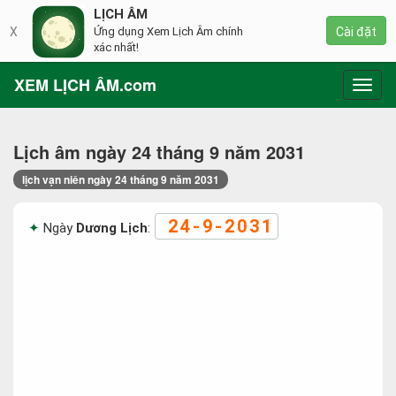
LỊCH ÂM
X
Ứng dụng Xem Lịch Âm chính
Cài đặt
xác nhất!
XEM LỊCH ÂM.com
Toggl
navig
Lịch âm ngày 24 tháng 9 năm 2031
lịch vạn niên ngày 24 tháng 9 năm 2031
24-9-2031
Ngày
Dương Lịch
: