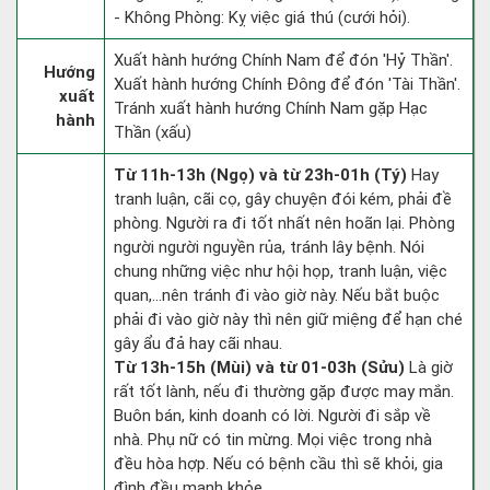
- Không Phòng: Kỵ việc giá thú (cưới hỏi).
Xuất hành hướng Chính Nam để đón 'Hỷ Thần'.
Hướng
Xuất hành hướng Chính Đông để đón 'Tài Thần'.
xuất
Tránh xuất hành hướng Chính Nam gặp Hạc
hành
Thần (xấu)
Từ 11h-13h (Ngọ) và từ 23h-01h (Tý)
Hay
tranh luận, cãi cọ, gây chuyện đói kém, phải đề
phòng. Người ra đi tốt nhất nên hoãn lại. Phòng
người người nguyền rủa, tránh lây bệnh. Nói
chung những việc như hội họp, tranh luận, việc
quan,…nên tránh đi vào giờ này. Nếu bắt buộc
phải đi vào giờ này thì nên giữ miệng để hạn ché
gây ẩu đả hay cãi nhau.
Từ 13h-15h (Mùi) và từ 01-03h (Sửu)
Là giờ
rất tốt lành, nếu đi thường gặp được may mắn.
Buôn bán, kinh doanh có lời. Người đi sắp về
nhà. Phụ nữ có tin mừng. Mọi việc trong nhà
đều hòa hợp. Nếu có bệnh cầu thì sẽ khỏi, gia
đình đều mạnh khỏe.