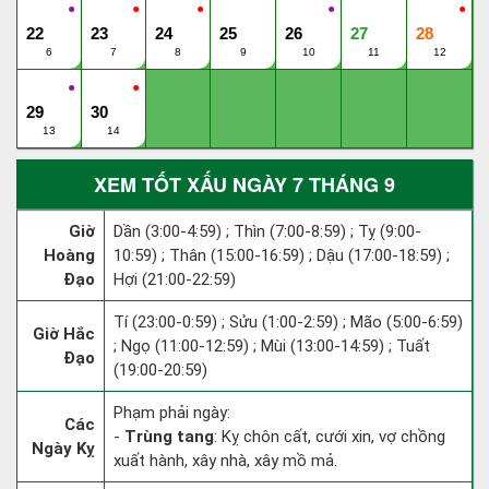
●
●
●
●
●
22
23
24
25
26
27
28
6
7
8
9
10
11
12
●
●
29
30
13
14
XEM TỐT XẤU NGÀY 7 THÁNG 9
Giờ
Dần (3:00-4:59) ; Thìn (7:00-8:59) ; Tỵ (9:00-
Hoàng
10:59) ; Thân (15:00-16:59) ; Dậu (17:00-18:59) ;
Đạo
Hợi (21:00-22:59)
Tí (23:00-0:59) ; Sửu (1:00-2:59) ; Mão (5:00-6:59)
Giờ Hắc
; Ngọ (11:00-12:59) ; Mùi (13:00-14:59) ; Tuất
Đạo
(19:00-20:59)
Phạm phải ngày:
Các
-
Trùng tang
: Kỵ chôn cất, cưới xin, vợ chồng
Ngày Kỵ
xuất hành, xây nhà, xây mồ mả.