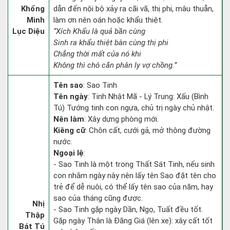
Khổng
dẫn đến nội bộ xảy ra cãi vã, thị phi, mâu thuẫn,
Minh
làm ơn nên oán hoặc khẩu thiệt.
Lục Diệu
“Xích Khẩu là quả bần cùng
Sinh ra khẩu thiệt bàn cùng thị phi
Chẳng thời mất của nó khi
Không thì chó cắn phân ly vợ chồng.”
Tên sao
: Sao Tinh
Tên ngày
: Tinh Nhật Mã - Lý Trung: Xấu (Bình
Tú) Tướng tinh con ngựa, chủ trị ngày chủ nhật.
Nên làm
: Xây dựng phòng mới.
Kiêng cữ
: Chôn cất, cưới gả, mở thông đường
nước.
Ngoại lệ
:
- Sao Tinh là một trong Thất Sát Tinh, nếu sinh
con nhằm ngày này nên lấy tên Sao đặt tên cho
trẻ để dễ nuôi, có thể lấy tên sao của năm, hay
sao của tháng cũng được.
Nhị
- Sao Tinh gặp ngày Dần, Ngọ, Tuất đều tốt.
Thập
Gặp ngày Thân là Đăng Giá (lên xe): xây cất tốt
Bát Tú