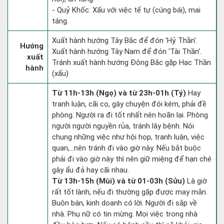
- Quỷ Khốc: Xấu với việc tế tự (cúng bái), mai
táng.
Xuất hành hướng Tây Bắc để đón 'Hỷ Thần'.
Hướng
Xuất hành hướng Tây Nam để đón 'Tài Thần'.
xuất
Tránh xuất hành hướng Đông Bắc gặp Hạc Thần
hành
(xấu)
Từ 11h-13h (Ngọ) và từ 23h-01h (Tý)
Hay
tranh luận, cãi cọ, gây chuyện đói kém, phải đề
phòng. Người ra đi tốt nhất nên hoãn lại. Phòng
người người nguyền rủa, tránh lây bệnh. Nói
chung những việc như hội họp, tranh luận, việc
quan,…nên tránh đi vào giờ này. Nếu bắt buộc
phải đi vào giờ này thì nên giữ miệng để hạn ché
gây ẩu đả hay cãi nhau.
Từ 13h-15h (Mùi) và từ 01-03h (Sửu)
Là giờ
rất tốt lành, nếu đi thường gặp được may mắn.
Buôn bán, kinh doanh có lời. Người đi sắp về
nhà. Phụ nữ có tin mừng. Mọi việc trong nhà