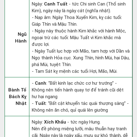
Ngày:
Canh Tuất
- tức Chi sinh Can (Thổ sinh
Kim), ngày này là ngày cát (nghĩa nhật).
- Nạp âm: Ngày Thoa Xuyến Kim, kỵ các tuổi:
Giáp Thìn và Mậu Thìn.
- Ngày này thuộc hành Kim khắc với hành Mộc,
Ngũ
ngoại trừ các tuổi: Mậu Tuất vì Kim khắc mà
Hành
được lợi.
- Ngày Tuất lục hợp với Mão, tam hợp với Dần và
Ngọ thành Hỏa cục. Xung Thìn, hình Mùi, hại Dậu,
phá Mùi, tuyệt Thìn.
- Tam Sát kỵ mệnh các tuổi Hợi, Mão, Mùi.
-
Canh
: “Bất kinh lạc chức cơ hư trướng” -
Bành Tổ
Không nên tiến hành quay tơ để tránh cũi dệt
Bách Kỵ
hư hại ngang
Nhật
-
Tuất
: “Bất cật khuyển tác quái thượng sàng” -
Không nên ăn chó, quỉ quái lên giường
Ngày:
Xích Khẩu
- tức ngày Hung.
Nên đề phòng miệng lưỡi, mâu thuẫn hay tranh
cãi. Ngày này là ngày xấu, mưu sự khó thành, dễ