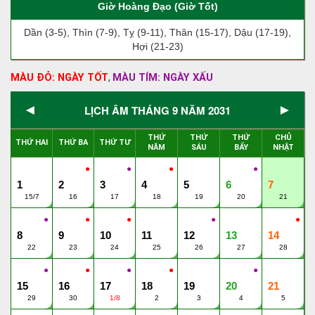
Giờ Hoàng Đạo (Giờ Tốt)
Dần (3-5), Thìn (7-9), Tỵ (9-11), Thân (15-17), Dậu (17-19),
Hợi (21-23)
MÀU ĐỎ: NGÀY TỐT
MÀU TÍM: NGÀY XẤU
,
◄
►
LỊCH ÂM THÁNG 9 NĂM 2031
THỨ
THỨ
THỨ
CHỦ
THỨ HAI
THỨ BA
THỨ TƯ
NĂM
SÁU
BẨY
NHẬT
●
●
●
●
1
2
3
4
5
6
7
15/7
16
17
18
19
20
21
●
●
●
●
●
8
9
10
11
12
13
14
22
23
24
25
26
27
28
●
●
●
●
●
15
16
17
18
19
20
21
29
30
1/8
2
3
4
5