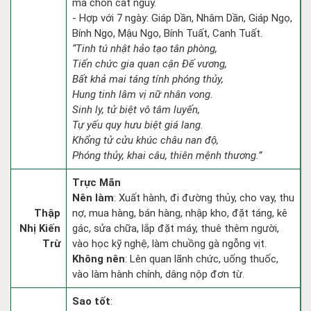
mà chôn cất nguy.
- Hợp với 7 ngày: Giáp Dần, Nhâm Dần, Giáp Ngọ,
Bính Ngọ, Mậu Ngọ, Bính Tuất, Canh Tuất.
“Tinh tú nhật hảo tạo tân phòng,
Tiến chức gia quan cận Đế vương,
Bất khả mai táng tính phóng thủy,
Hung tinh lâm vị nữ nhân vong.
Sinh ly, tử biệt vô tâm luyến,
Tự yếu quy hưu biệt giá lang.
Khổng tử cửu khúc châu nan độ,
Phóng thủy, khai câu, thiên mệnh thương.”
Trực Mãn
Nên làm
: Xuất hành, đi đường thủy, cho vay, thu
Thập
nợ, mua hàng, bán hàng, nhập kho, đặt táng, kê
Nhị Kiến
gác, sửa chữa, lắp đặt máy, thuê thêm người,
Trừ
vào học kỹ nghệ, làm chuồng gà ngỗng vịt.
Không nên
: Lên quan lãnh chức, uống thuốc,
vào làm hành chính, dâng nộp đơn từ.
Sao tốt
: