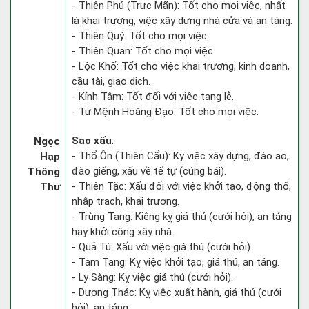
- Thiên Phú (Trực Mãn): Tốt cho mọi việc, nhất
là khai trương, việc xây dựng nhà cửa và an táng.
- Thiên Quý: Tốt cho mọi việc.
- Thiên Quan: Tốt cho mọi việc.
- Lộc Khố: Tốt cho việc khai trương, kinh doanh,
cầu tài, giao dịch.
- Kính Tâm: Tốt đối với việc tang lễ.
- Tư Mệnh Hoàng Đạo: Tốt cho mọi việc.
Sao xấu
:
Ngọc
- Thổ Ôn (Thiên Cẩu): Kỵ việc xây dựng, đào ao,
Hạp
đào giếng, xấu về tế tự (cúng bái).
Thông
- Thiên Tặc: Xấu đối với việc khởi tạo, động thổ,
Thư
nhập trạch, khai trương.
- Trùng Tang: Kiêng kỵ giá thú (cưới hỏi), an táng
hay khởi công xây nhà.
- Quả Tú: Xấu với việc giá thú (cưới hỏi).
- Tam Tang: Kỵ việc khởi tạo, giá thú, an táng.
- Ly Sàng: Kỵ việc giá thú (cưới hỏi).
- Dương Thác: Kỵ việc xuất hành, giá thú (cưới
hỏi), an táng.