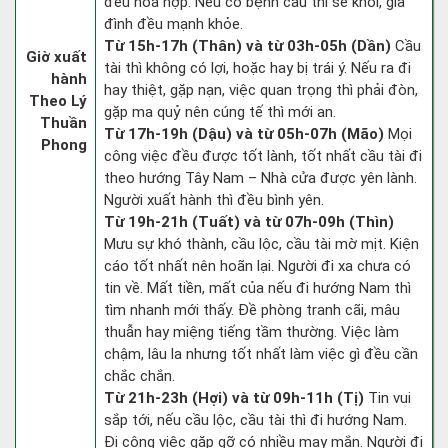
đều hòa hợp. Nếu có bệnh cầu thì sẽ khỏi, gia
đình đều mạnh khỏe.
Từ 15h-17h (Thân) và từ 03h-05h (Dần)
Cầu
Giờ xuất
tài thì không có lợi, hoặc hay bị trái ý. Nếu ra đi
hành
hay thiệt, gặp nạn, việc quan trọng thì phải đòn,
Theo Lý
gặp ma quỷ nên cúng tế thì mới an.
Thuần
Từ 17h-19h (Dậu) và từ 05h-07h (Mão)
Mọi
Phong
công việc đều được tốt lành, tốt nhất cầu tài đi
theo hướng Tây Nam – Nhà cửa được yên lành.
Người xuất hành thì đều bình yên.
Từ 19h-21h (Tuất) và từ 07h-09h (Thìn)
Mưu sự khó thành, cầu lộc, cầu tài mờ mịt. Kiện
cáo tốt nhất nên hoãn lại. Người đi xa chưa có
tin về. Mất tiền, mất của nếu đi hướng Nam thì
tìm nhanh mới thấy. Đề phòng tranh cãi, mâu
thuẫn hay miệng tiếng tầm thường. Việc làm
chậm, lâu la nhưng tốt nhất làm việc gì đều cần
chắc chắn.
Từ 21h-23h (Hợi) và từ 09h-11h (Tị)
Tin vui
sắp tới, nếu cầu lộc, cầu tài thì đi hướng Nam.
Đi công việc gặp gỡ có nhiều may mắn. Người đi