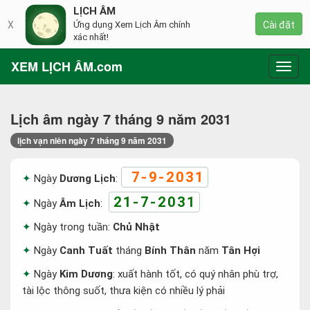
LỊCH ÂM
X
Ứng dụng Xem Lịch Âm chính
Cài đặt
xác nhất!
XEM LỊCH ÂM.com
Toggl
navig
Lịch âm ngày 7 tháng 9 năm 2031
lịch vạn niên ngày 7 tháng 9 năm 2031
7-9-2031
Ngày
Dương Lịch
:
21-7-2031
Ngày
Âm Lịch
:
Ngày trong tuần:
Chủ Nhật
Ngày
Canh Tuất
tháng
Bính Thân
năm
Tân Hợi
Ngày
Kim Dương
: xuất hành tốt, có quý nhân phù trợ,
tài lộc thông suốt, thưa kiện có nhiều lý phải