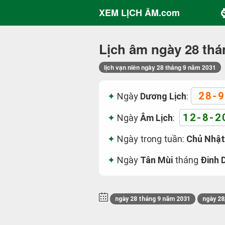
XEM LỊCH ÂM.com
Lịch âm ngày 28 thá
lịch vạn niên ngày 28 tháng 9 năm 2031
28-9
Ngày
Dương Lịch
:
12-8-2
Ngày
Âm Lịch
:
Ngày trong tuần:
Chủ Nhật
Ngày
Tân Mùi
tháng
Đinh 
ngày 28 tháng 9 năm 2031
ngày 28