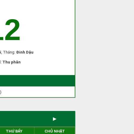
12
i
, Tháng:
Đinh Dậu
í:
Thu phân
)
►
THỨ BẨY
CHỦ NHẬT