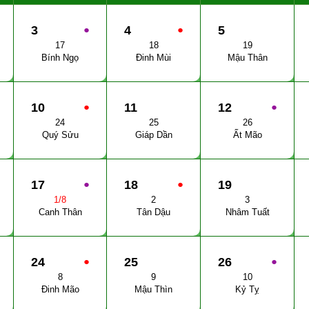
3
●
4
●
5
17
18
19
Bính Ngọ
Đinh Mùi
Mậu Thân
10
●
11
12
●
24
25
26
Quý Sửu
Giáp Dần
Ất Mão
17
●
18
●
19
1/8
2
3
Canh Thân
Tân Dậu
Nhâm Tuất
24
●
25
26
●
8
9
10
Đinh Mão
Mậu Thìn
Kỷ Tỵ