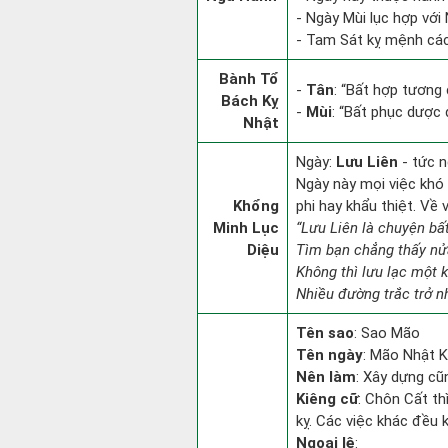
- Ngày Mùi lục hợp với
- Tam Sát kỵ mệnh các 
Bành Tổ
-
Tân
: “Bất hợp tương
Bách Kỵ
-
Mùi
: “Bất phục dược
Nhật
Ngày:
Lưu Liên
- tức n
Ngày này mọi việc khó 
Khổng
phi hay khẩu thiệt. Về 
Minh Lục
“Lưu Liên là chuyện bấ
Diệu
Tìm bạn chẳng thấy nử
Không thì lưu lạc một k
Nhiều đường trắc trở n
Tên sao
: Sao Mão
Tên ngày
: Mão Nhật K
Nên làm
: Xây dựng cũ
Kiêng cữ
: Chôn Cất th
kỵ. Các việc khác đều 
Ngoại lệ
: