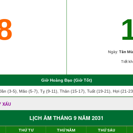
8
Ngày:
Tân Mù
Tiết kh
Giờ Hoàng Đạo (Giờ Tốt)
Dần (3-5), Mão (5-7), Tỵ (9-11), Thân (15-17), Tuất (19-21), Hợi (21-23
Y XẤU
LỊCH ÂM THÁNG 9 NĂM 2031
THỨ TƯ
THỨ NĂM
THỨ SÁU