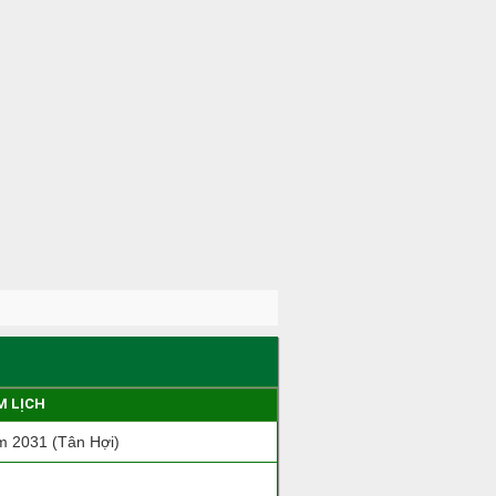
M LỊCH
 2031 (Tân Hợi)