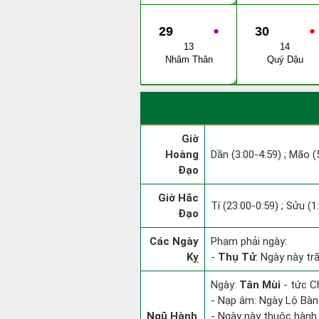
29
●
30
●
13
14
Nhâm Thân
Quý Dậu
Giờ
Hoàng
Dần (3:00-4:59) ; Mão (5
Đạo
Giờ Hắc
Tí (23:00-0:59) ; Sửu (1
Đạo
Các Ngày
Phạm phải ngày:
Kỵ
-
Thụ Tử
: Ngày này tr
Ngày:
Tân Mùi
- tức Ch
- Nạp âm: Ngày Lộ Bàng
Ngũ Hành
- Ngày này thuộc hành 