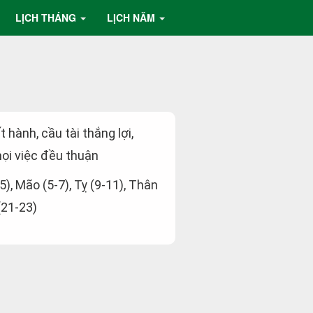
LỊCH THÁNG
LỊCH NĂM
t hành, cầu tài thắng lợi,
ọi việc đều thuận
-5), Mão (5-7), Tỵ (9-11), Thân
(21-23)