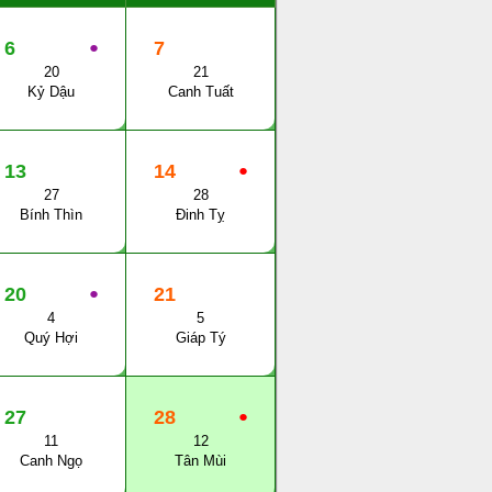
6
●
7
20
21
Kỷ Dậu
Canh Tuất
13
14
●
27
28
Bính Thìn
Đinh Tỵ
20
●
21
4
5
Quý Hợi
Giáp Tý
27
28
●
11
12
Canh Ngọ
Tân Mùi