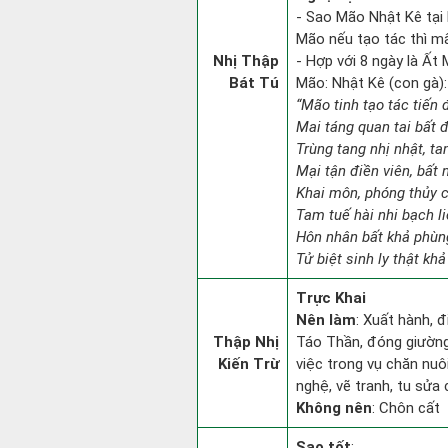
- Sao Mão Nhật Kê tại 
Mão nếu tạo tác thì mấ
Nhị Thập
- Hợp với 8 ngày là Ất
Bát Tú
Mão: Nhật Kê (con gà):
“Mão tinh tạo tác tiến 
Mai táng quan tai bất 
Trùng tang nhị nhật, ta
Mại tận điền viên, bất 
Khai môn, phóng thủy c
Tam tuế hài nhi bạch li
Hôn nhân bất khả phùng
Tử biệt sinh ly thật khả
Trực Khai
Nên làm
: Xuất hành, 
Thập Nhị
Táo Thần, đóng giường 
Kiến Trừ
việc trong vụ chăn nuô
nghệ, vẽ tranh, tu sửa 
Không nên
: Chôn cất
Sao tốt
: