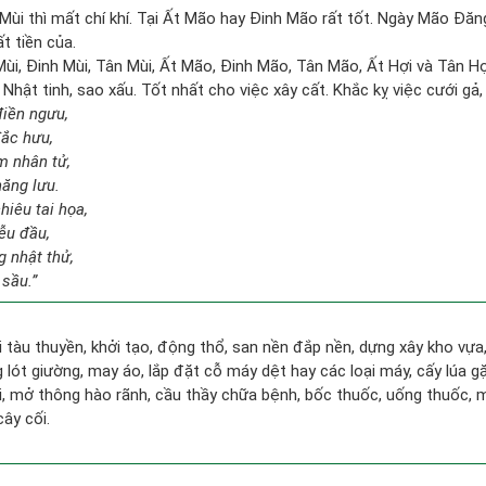
Mùi thì mất chí khí. Tại Ất Mão hay Đinh Mão rất tốt. Ngày Mão Đăn
t tiền của.
 Mùi, Đinh Mùi, Tân Mùi, Ất Mão, Đinh Mão, Tân Mão, Ất Hợi và Tân Hợ
 Nhật tinh, sao xấu. Tốt nhất cho việc xây cất. Khắc kỵ việc cưới gả
điền ngưu,
đắc hưu,
m nhân tử,
năng lưu.
hiêu tai họa,
ễu đầu,
 nhật thử,
 sầu.”
đi tàu thuyền, khởi tạo, động thổ, san nền đắp nền, dựng xây kho vự
lót giường, may áo, lắp đặt cỗ máy dệt hay các loại máy, cấy lúa gặ
i, mở thông hào rãnh, cầu thầy chữa bệnh, bốc thuốc, uống thuốc, m
cây cối.