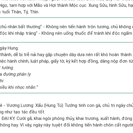
 Ngọ, tam hợp với Mão và Hợi thành Mộc cục. Xung Sửu, hình Sửu, hại
tuổi Thân, Tý, Thìn.
 chủ nhân bất thường” - Không nên tiến hành trộn tương, chủ khôn
 độc khí nhập tràng” - Không nên uống thuốc để tránh khí độc ngấm
gày Hung.
thành, dễ bị trễ nải hay gặp chuyện dây dưa nên rất khó hoàn thành
việc hành chính, luật pháp, giấy tờ, ký kết hợp đồng, dâng nộp đơn từ
t tường
a đường phân ly
hi
hiều khi nhọc nhằn.”
ê - Vương Lương: Xấu (Hung Tú) Tướng tinh con gà, chủ trị ngày chủ
ng như tạo tác đều tốt.
ì ĐẠI KỴ. Cưới gã, khai ngòi phóng thủy, khai trương, xuất hành, đón
không hay. Vì vậy, ngày này tuyệt đối không tiến hành chôn cất người