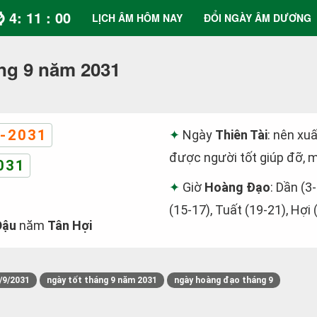
⌚ 4: 11 : 00
LỊCH ÂM HÔM NAY
ĐỔI NGÀY ÂM DƯƠNG
ng 9 năm 2031
-2031
Ngày
Thiên Tài
: nên xuấ
được người tốt giúp đỡ, m
031
Giờ
Hoàng Đạo
: Dần (3
(15-17), Tuất (19-21), Hợi 
Dậu
năm
Tân Hợi
/9/2031
ngày tốt tháng 9 năm 2031
ngày hoàng đạo tháng 9