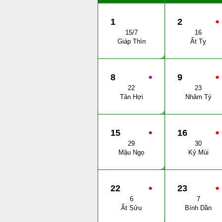
1
2
●
15/7
16
Giáp Thìn
Ất Tỵ
8
●
9
●
22
23
Tân Hợi
Nhâm Tý
15
●
16
●
29
30
Mậu Ngọ
Kỷ Mùi
22
●
23
●
6
7
Ất Sửu
Bính Dần