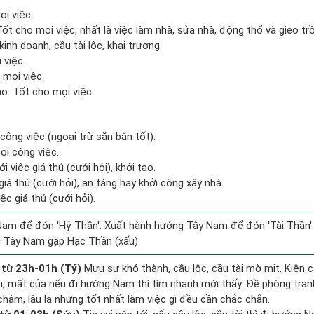
ọi việc.
 Tốt cho mọi việc, nhất là việc làm nhà, sửa nhà, động thổ và gieo tr
kinh doanh, cầu tài lộc, khai trương.
 việc.
 mọi việc.
: Tốt cho mọi việc.
công việc (ngoại trừ săn bắn tốt).
ọi công việc.
i việc giá thú (cưới hỏi), khởi tạo.
giá thú (cưới hỏi), an táng hay khởi công xây nhà.
ệc giá thú (cưới hỏi).
am để đón 'Hỷ Thần'. Xuất hành hướng Tây Nam để đón 'Tài Thần'.
g Tây Nam gặp Hạc Thần (xấu)
 từ 23h-01h (Tý)
Mưu sự khó thành, cầu lộc, cầu tài mờ mịt. Kiện c
ền, mất của nếu đi hướng Nam thì tìm nhanh mới thấy. Đề phòng tran
hậm, lâu la nhưng tốt nhất làm việc gì đều cần chắc chắn.