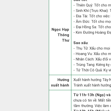
- Thiên Quý: Tốt cho m
- Sinh Khí (Trực Khai):
- Địa Tài: Tốt cho việc 
- Âm Đức: Tốt cho mọi
- Đại Hồng Sa: Tốt cho
Ngọc Hạp
- Kim Đường Hoàng Đạo
Thông
Thư
Sao xấu
:
- Thụ Tử: Xấu cho mọi 
- Hoang Vu: Xấu cho m
- Nhân Cách: Xấu đối vớ
- Trùng Tang: Kiêng kỵ 
- Tứ Thời Cô Quả: Kỵ vi
Hướng
Xuất hành hướng Tây N
xuất hành
Tránh xuất hành hướn
Từ 11h-13h (Ngọ) và
chưa có tin về. Mất ti
tầm thường. Việc làm c