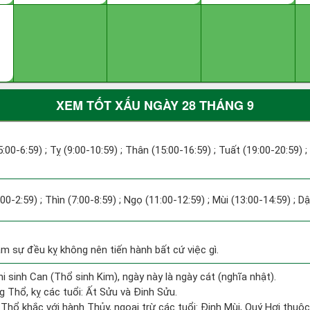
XEM TỐT XẤU NGÀY 28 THÁNG 9
:00-6:59) ; Tỵ (9:00-10:59) ; Thân (15:00-16:59) ; Tuất (19:00-20:59) ;
:00-2:59) ; Thìn (7:00-8:59) ; Ngọ (11:00-12:59) ; Mùi (13:00-14:59) ; D
ăm sự đều kỵ không nên tiến hành bất cứ việc gì.
i sinh Can (Thổ sinh Kim), ngày này là ngày cát (nghĩa nhật).
 Thổ, kỵ các tuổi: Ất Sửu và Đinh Sửu.
Thổ khắc với hành Thủy, ngoại trừ các tuổi: Đinh Mùi, Quý Hợi thu