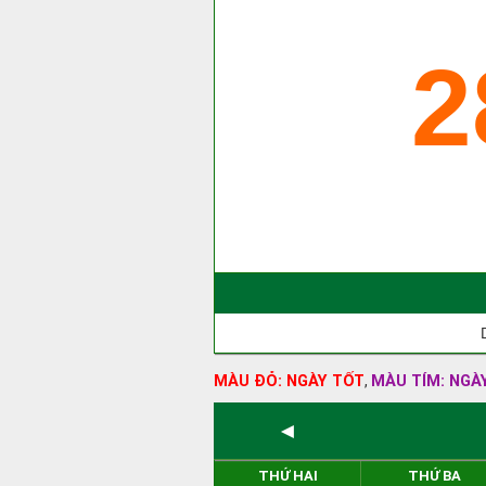
2
MÀU ĐỎ: NGÀY TỐT
MÀU TÍM: NGÀ
,
◄
THỨ HAI
THỨ BA