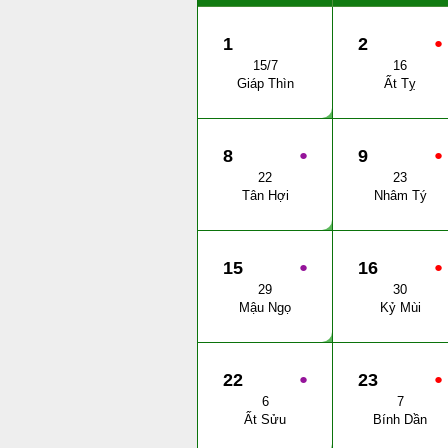
1
2
●
15/7
16
Giáp Thìn
Ất Tỵ
8
●
9
●
22
23
Tân Hợi
Nhâm Tý
15
●
16
●
29
30
Mậu Ngọ
Kỷ Mùi
22
●
23
●
6
7
Ất Sửu
Bính Dần