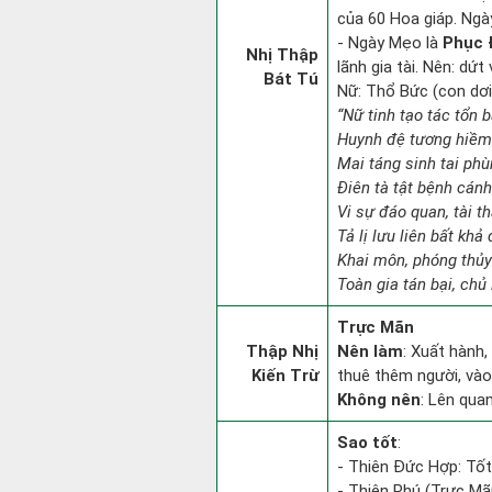
của 60 Hoa giáp. Ngà
- Ngày Mẹo là
Phục 
Nhị Thập
lãnh gia tài. Nên: dứt
Bát Tú
Nữ: Thổ Bức (con dơi)
“Nữ tinh tạo tác tổn 
Huynh đệ tương hiềm 
Mai táng sinh tai phù
Điên tà tật bệnh cán
Vi sự đáo quan, tài th
Tả lị lưu liên bất khả
Khai môn, phóng thủy
Toàn gia tán bại, chủ 
Trực Mãn
Thập Nhị
Nên làm
: Xuất hành,
Kiến Trừ
thuê thêm người, vào
Không nên
: Lên qua
Sao tốt
:
- Thiên Đức Hợp: Tốt
- Thiên Phú (Trực Mãn