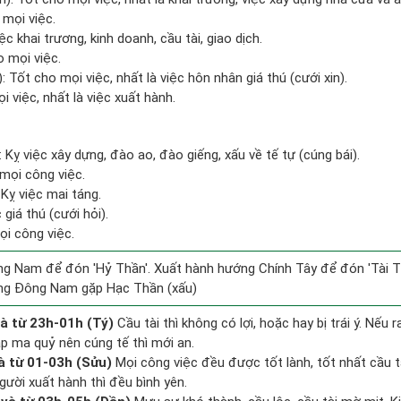
 mọi việc.
c khai trương, kinh doanh, cầu tài, giao dịch.
o mọi việc.
: Tốt cho mọi việc, nhất là việc hôn nhân giá thú (cưới xin).
i việc, nhất là việc xuất hành.
 Kỵ việc xây dựng, đào ao, đào giếng, xấu về tế tự (cúng bái).
mọi công việc.
Kỵ việc mai táng.
 giá thú (cưới hỏi).
ọi công việc.
g Nam để đón 'Hỷ Thần'. Xuất hành hướng Chính Tây để đón 'Tài T
ng Đông Nam gặp Hạc Thần (xấu)
à từ 23h-01h (Tý)
Cầu tài thì không có lợi, hoặc hay bị trái ý. Nếu 
ặp ma quỷ nên cúng tế thì mới an.
à từ 01-03h (Sửu)
Mọi công việc đều được tốt lành, tốt nhất cầu 
gười xuất hành thì đều bình yên.