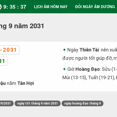
⌚ 9: 35 : 37
LỊCH ÂM HÔM NAY
ĐỔI NGÀY ÂM DƯƠNG
ng 9 năm 2031
-2031
Ngày
Thiên Tài
: nên xuấ
được người tốt giúp đỡ, m
31
Giờ
Hoàng Đạo
: Sửu (1
Mùi (13-15), Tuất (19-21),
Dậu
năm
Tân Hợi
/9/2031
ngày tốt tháng 9 năm 2031
ngày hoàng đạo tháng 9