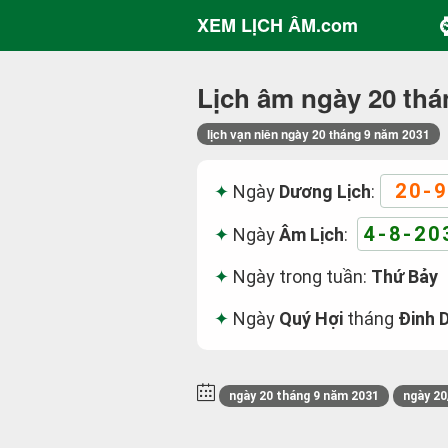
XEM LỊCH ÂM.com
Lịch âm ngày 20 thá
lịch vạn niên ngày 20 tháng 9 năm 2031
20-9
Ngày
Dương Lịch
:
4-8-20
Ngày
Âm Lịch
:
Ngày trong tuần:
Thứ Bảy
Ngày
Quý Hợi
tháng
Đinh 
ngày 20 tháng 9 năm 2031
ngày 20