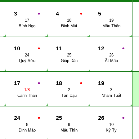
3
●
4
●
5
17
18
19
Bính Ngọ
Đinh Mùi
Mậu Thân
10
●
11
12
●
24
25
26
Quý Sửu
Giáp Dần
Ất Mão
17
●
18
●
19
1/8
2
3
Canh Thân
Tân Dậu
Nhâm Tuất
24
●
25
26
●
8
9
10
Đinh Mão
Mậu Thìn
Kỷ Tỵ