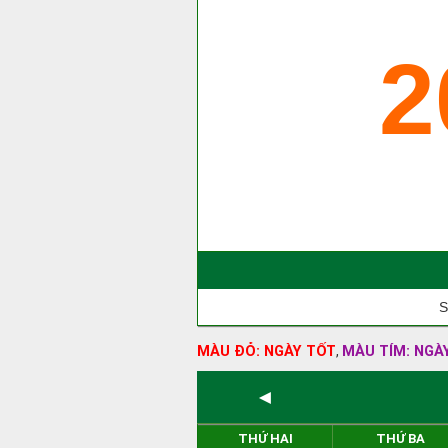
2
S
MÀU ĐỎ: NGÀY TỐT
MÀU TÍM: NGÀ
,
◄
THỨ HAI
THỨ BA