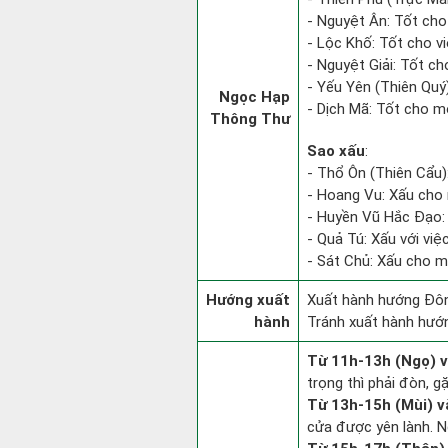
- Nguyệt Ân: Tốt cho
- Lộc Khố: Tốt cho việ
- Nguyệt Giải: Tốt ch
- Yếu Yên (Thiên Quý)
Ngọc Hạp
- Dịch Mã: Tốt cho mọ
Thông Thư
Sao xấu
:
- Thổ Ôn (Thiên Cẩu):
- Hoang Vu: Xấu cho 
- Huyền Vũ Hắc Đạo: 
- Quả Tú: Xấu với việc
- Sát Chủ: Xấu cho m
Hướng xuất
Xuất hành hướng Đôn
hành
Tránh xuất hành hướ
Từ 11h-13h (Ngọ) v
trọng thì phải đòn, g
Từ 13h-15h (Mùi) v
cửa được yên lành. N