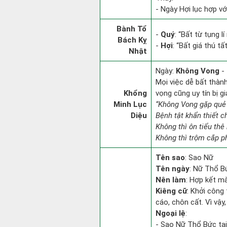
- Ngày Hợi lục hợp vớ
Bành Tổ
-
Quý
: “Bất từ tụng 
Bách Kỵ
-
Hợi
: “Bất giá thú t
Nhật
Ngày:
Không Vong
- 
Mọi việc dễ bất thành.
Khổng
vọng cũng uy tín bị 
Minh Lục
“Không Vong gặp quẻ
Diệu
Bệnh tật khẩn thiết 
Không thì ôn tiểu thê 
Không thì trộm cắp ph
Tên sao
: Sao Nữ
Tên ngày
: Nữ Thổ Bứ
Nên làm
: Hợp kết m
Kiêng cữ
: Khởi công
cáo, chôn cất. Vì vậ
Ngoại lệ
:
- Sao Nữ Thổ Bức tại