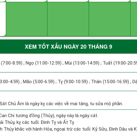
XEM TỐT XẤU NGÀY 20 THÁNG 9
 (7:00-8:59) ; Ngọ (11:00-12:59) ; Mùi (13:00-14:59) ; Tuất (19:00-20:5
(3:00-4:59) ; Mão (5:00-6:59) ; Tỵ (9:00-10:59) ; Thân (15:00-16:59) ; D
 Sát Chủ Âm là ngày kỵ các việc về mai táng, tu sửa mộ phần.
Can Chi tương đồng (Thủy), ngày này là ngày cát.
i Thủy, kỵ các tuổi: Đinh Tỵ và Ất Tỵ.
h Thủy khắc với hành Hỏa, ngoại trừ các tuổi: Kỷ Sửu, Đinh Dậu và