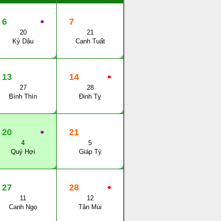
6
●
7
20
21
Kỷ Dậu
Canh Tuất
13
14
●
27
28
Bính Thìn
Đinh Tỵ
20
●
21
4
5
Quý Hợi
Giáp Tý
27
28
●
11
12
Canh Ngọ
Tân Mùi