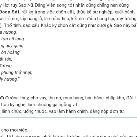
y Hợi tuy Sao Nữ Đăng Viên song tốt nhất cũng chẳng nên dùng.
Đoạn Sát
, rất kỵ trong việc chôn cất, thừa kế sự nghiệp, xuất hành
 vú trẻ em, lấp hang lỗ, làm cầu tiêu, kết dứt điều hung hại, xây tường
: Thổ tinh, sao xấu. Khắc kỵ chôn cất cũng như cưới gả. Sao này bất 
bà nương,
tựa hổ lang,
ng quỷ quái,
h ôn hoàng.
ất tán,
 đương.
 phùng thử nhật,
ly hương.”
 đi đường thủy, cho vay, thu nợ, mua hàng, bán hàng, nhập kho, đặt t
 học kỹ nghệ, làm chuồng gà ngỗng vịt.
n lãnh chức, uống thuốc, vào làm hành chính, dâng nộp đơn từ.
 cho mọi việc.
): Tốt cho mọi việc, nhất là khai trương, việc xây dựng nhà cửa và a