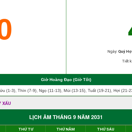
0
Ngày:
Quý Hợ
Tiết k
Giờ Hoàng Đạo (Giờ Tốt)
ửu (1-3), Thìn (7-9), Ngọ (11-13), Mùi (13-15), Tuất (19-21), Hợi (21-2
Y XẤU
LỊCH ÂM THÁNG 9 NĂM 2031
THỨ TƯ
THỨ NĂM
THỨ SÁU