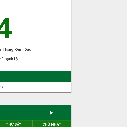
4
i
, Tháng:
Đinh Dậu
hí:
Bạch lộ
3)
►
THỨ BẨY
CHỦ NHẬT