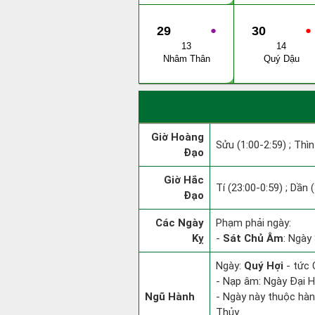
29
●
30
●
13
14
Nhâm Thân
Quý Dậu
Giờ Hoàng
Sửu (1:00-2:59) ; Thìn
Đạo
Giờ Hắc
Tí (23:00-0:59) ; Dần 
Đạo
Các Ngày
Phạm phải ngày:
Kỵ
-
Sát Chủ Âm
: Ngày
Ngày:
Quý Hợi
- tức 
- Nạp âm: Ngày Đại Hả
Ngũ Hành
- Ngày này thuộc hàn
Thủy.