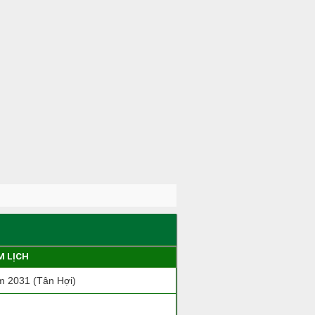
M LỊCH
 2031 (Tân Hợi)