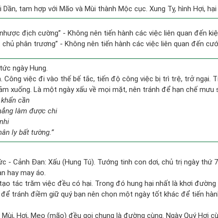
i Dần, tam hợp với Mão và Mùi thành Mộc cục. Xung Tỵ, hình Hợi, hại
lí nhược địch cường” - Không nên tiến hành các việc liên quan đến kiệ
ất chủ phân trương” - Không nên tiến hành các việc liên quan đến cưới
tức ngày Hung.
 Công việc đi vào thế bế tắc, tiến độ công việc bị trì trệ, trở ngại. 
giảm xuống. Là một ngày xấu về mọi mặt, nên tránh để hạn chế mưu 
 khẩn cần
chẳng làm được chi
nhi
ân ly bất tường.”
c - Cảnh Đan: Xấu (Hung Tú). Tướng tinh con dơi, chủ trị ngày thứ 7
àn hay may áo.
 tạo tác trăm việc đều có hại. Trong đó hung hại nhất là khơi đường
y, để tránh điềm giữ quý bạn nên chọn một ngày tốt khác để tiến hàn
 Mùi, Hợi, Mẹo (mão) đều gọi chung là đường cùng. Ngày Quý Hợi cù