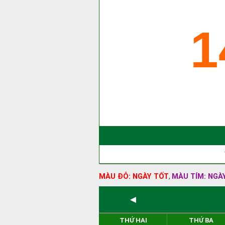
1
MÀU ĐỎ: NGÀY TỐT
MÀU TÍM: NGÀ
,
◄
THỨ HAI
THỨ BA