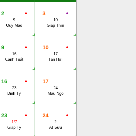
2
●
3
●
9
10
Quý Mão
Giáp Thìn
9
●
10
●
16
17
Canh Tuất
Tân Hợi
16
●
17
23
24
Đinh Tỵ
Mậu Ngọ
23
●
24
●
1/7
2
Giáp Tý
Ất Sửu