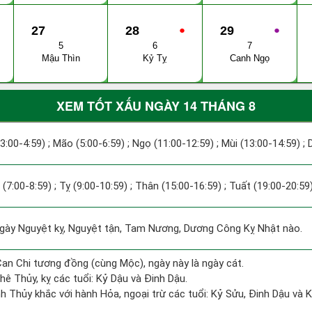
27
28
●
29
●
5
6
7
Mậu Thìn
Kỷ Tỵ
Canh Ngọ
XEM TỐT XẤU NGÀY 14 THÁNG 8
(3:00-4:59) ; Mão (5:00-6:59) ; Ngọ (11:00-12:59) ; Mùi (13:00-14:59) ;
 (7:00-8:59) ; Tỵ (9:00-10:59) ; Thân (15:00-16:59) ; Tuất (19:00-20:59)
ày Nguyệt kỵ, Nguyệt tận, Tam Nương, Dương Công Kỵ Nhật nào.
Can Chi tương đồng (cùng Mộc), ngày này là ngày cát.
hê Thủy, kỵ các tuổi: Kỷ Dậu và Đinh Dậu.
h Thủy khắc với hành Hỏa, ngoại trừ các tuổi: Kỷ Sửu, Đinh Dậu và