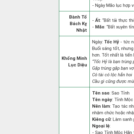
- Ngày Mão lục hợp v
Bành Tổ
-
Ất
: “Bất tải thực t
Bách Kỵ
-
Mão
: “Bất xuyên t
Nhật
Ngày:
Tốc Hỷ
- tức n
Buổi sáng tốt, nhưng
hơn. Tốt nhất là tiế
Khổng Minh
“Tốc Hỷ là bạn trùng
Lục Diệu
Gặp trùng gặp bạn vợ
Có tài có lộc hẳn hoi
Cầu gì cũng được mừn
Tên sao
: Sao Tỉnh
Tên ngày
: Tỉnh Mộc 
Nên làm
: Tạo tác n
nhậm chức hoặc nhậ
Kiêng cữ
: Làm sanh 
Ngoại lệ
:
- Sao Tỉnh Mộc Hãn t