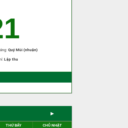
21
háng:
Quý Mùi (nhuận)
hí:
Lập thu
)
►
THỨ BẨY
CHỦ NHẬT