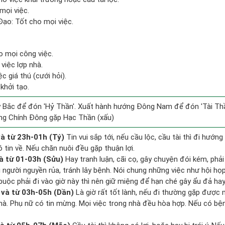
mọi việc.
ạo: Tốt cho mọi việc.
o mọi công việc.
việc lợp nhà.
c giá thú (cưới hỏi).
 khởi tạo.
 Bắc để đón 'Hỷ Thần'. Xuất hành hướng Đông Nam để đón 'Tài Thầ
ng Chính Đông gặp Hạc Thần (xấu)
à từ 23h-01h (Tý)
Tin vui sắp tới, nếu cầu lộc, cầu tài thì đi hướ
 tin về. Nếu chăn nuôi đều gặp thuận lợi.
à từ 01-03h (Sửu)
Hay tranh luận, cãi cọ, gây chuyện đói kém, phả
 người nguyền rủa, tránh lây bệnh. Nói chung những việc như hội họp,
buộc phải đi vào giờ này thì nên giữ miệng để hạn ché gây ẩu đả hay
và từ 03h-05h (Dần)
Là giờ rất tốt lành, nếu đi thường gặp được
 nhà. Phụ nữ có tin mừng. Mọi việc trong nhà đều hòa hợp. Nếu có bệ