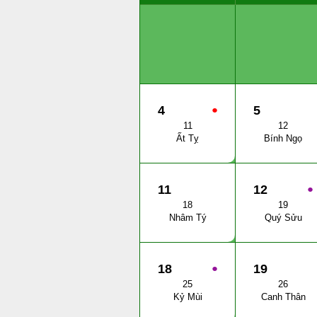
4
●
5
11
12
Ất Tỵ
Bính Ngọ
11
12
●
18
19
Nhâm Tý
Quý Sửu
18
●
19
25
26
Kỷ Mùi
Canh Thân