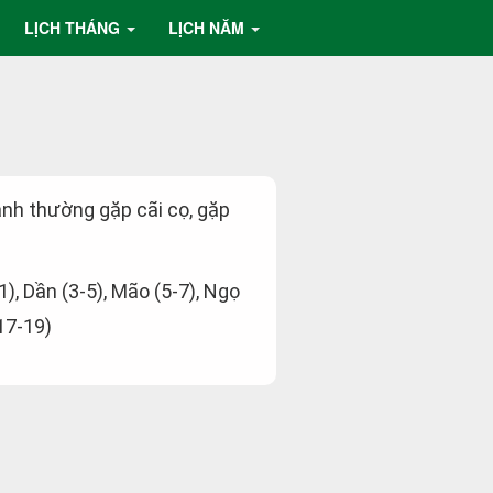
LỊCH THÁNG
LỊCH NĂM
ành thường gặp cãi cọ, gặp
-1), Dần (3-5), Mão (5-7), Ngọ
(17-19)