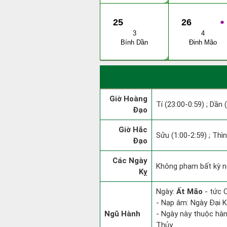
25
26
●
3
4
Bính Dần
Đinh Mão
Giờ Hoàng
Tí (23:00-0:59) ; Dần 
Đạo
Giờ Hắc
Sửu (1:00-2:59) ; Thìn
Đạo
Các Ngày
Không phạm bất kỳ ng
Kỵ
Ngày:
Ất Mão
- tức 
- Nạp âm: Ngày Đại K
Ngũ Hành
- Ngày này thuộc hàn
Thủy.