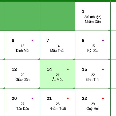
1
8/6 (nhuận)
Nhâm Dần
6
●
7
8
●
13
14
15
Đinh Mùi
Mậu Thân
Kỷ Dậu
13
14
●
15
●
20
21
22
Giáp Dần
Ất Mão
Bính Thìn
20
●
21
●
22
●
27
28
29
Tân Dậu
Nhâm Tuất
Quý Hợi