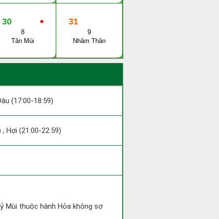
30
●
31
8
9
Tân Mùi
Nhâm Thân
 Dậu (17:00-18:59)
 ; Hợi (21:00-22:59)
 Kỷ Mùi thuộc hành Hỏa không sợ