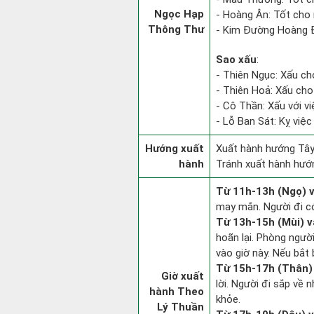
Ngọc Hạp
- Hoàng Ân: Tốt cho 
Thông Thư
- Kim Đường Hoàng Đ
Sao xấu
:
- Thiên Ngục: Xấu ch
- Thiên Hoả: Xấu cho 
- Cô Thần: Xấu với việ
- Lỗ Ban Sát: Kỵ việc
Hướng xuất
Xuất hành hướng Tây
hành
Tránh xuất hành hướ
Từ 11h-13h (Ngọ) v
may mắn. Người đi có
Từ 13h-15h (Mùi) v
hoãn lại. Phòng người
vào giờ này. Nếu bắt 
Từ 15h-17h (Thân) 
Giờ xuất
lời. Người đi sắp về
hành Theo
khỏe.
Lý Thuần