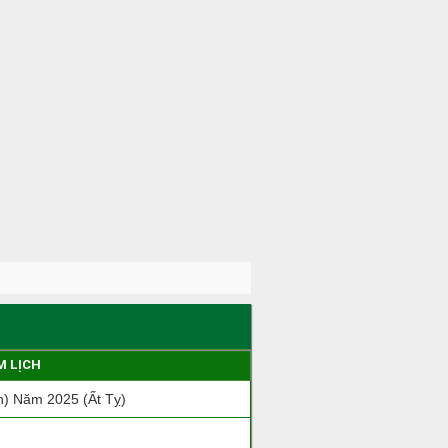
M LỊCH
) Năm 2025 (Ất Tỵ)