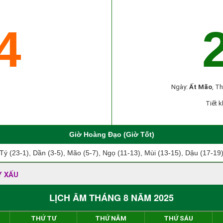
4
Ngày:
Ất Mão
, T
Tiết k
Giờ Hoàng Đạo (Giờ Tốt)
Tý (23-1), Dần (3-5), Mão (5-7), Ngọ (11-13), Mùi (13-15), Dậu (17-19
Y XẤU
LỊCH ÂM THÁNG 8 NĂM 2025
THỨ TƯ
THỨ NĂM
THỨ SÁU