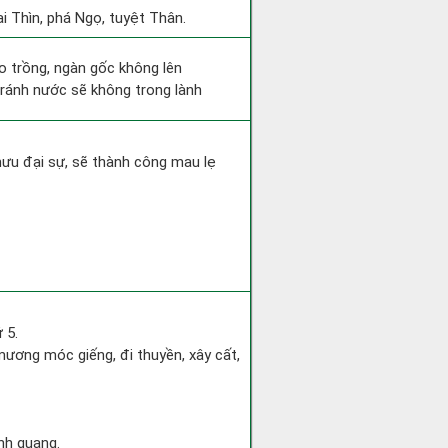
i Thìn, phá Ngọ, tuyệt Thân.
eo trồng, ngàn gốc không lên
tránh nước sẽ không trong lành
mưu đại sự, sẽ thành công mau lẹ
 5.
ương móc giếng, đi thuyền, xây cất,
nh quang.