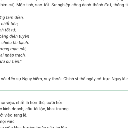
him cú): Mộc tinh, sao tốt. Sự nghiệp công danh thành đạt, thăng ti
ợng tàm điền,
nhất tiên,
h tốt tử,
oàng điên tuyền
 chiêu tài bạch,
ượng mạc cát,
ai nhập trạch,
ữu dư tiền.”
 nói đến sự Nguy hiểm, suy thoái. Chính vì thế ngày có trực Nguy là
ọi việc, nhất là hôn thú, cưới hỏi.
c kinh doanh, cầu tài lộc, khai trương.
i việc tang lễ.
ọi việc.
o việc khai trương hoặc cầu tài lộc.