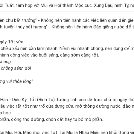
ới Tuất, tam hợp với Mùi và Hợi thành Mộc cục. Xung Dậu, hình Tý, hạ
hiên chu bất trưởng” - Không nên tiến hành các việc liên quan đến gi
ỉnh tuyền thủy bất hương” - Không nên tiến hành đào giếng nước để 
gày Tốt vừa.
 chiều xấu nên cần làm nhanh. Niềm vui nhanh chóng, nên dùng để 
n hành công việc vào buổi sáng, càng sớm càng tốt.
 phùng
 chồng sánh đôi
g vui thỏa lòng”
Hãn - Diêu Kỳ: Tốt (Bình Tú) Tướng tinh con dê trừu, chủ trị ngày thứ
hiều việc rất tốt như trổ cửa dựng cửa, mở thông đường nước, đào m
p học.
phần, đóng thọ đường, chôn cất hay tu bổ mộ phần.
ại Mùi, Hợi, Mão mọi việc tốt. Tại Mùi là Nhập Miếu nên khởi động vi