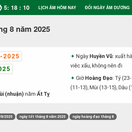
⌚ 5: 18 : 10
LỊCH ÂM HÔM NAY
ĐỔI NGÀY ÂM DƯƠNG
ng 8 năm 2025
-2025
Ngày
Huyền Vũ
: xuất h
việc xấu, không nên đi
025
Giờ
Hoàng Đạo
: Tý (23
(11-13), Mùi (13-15), Dậu 
ùi (nhuận)
năm
Ất Tỵ
/8/2025
ngày tốt tháng 8 năm 2025
ngày hoàng đạo tháng 8