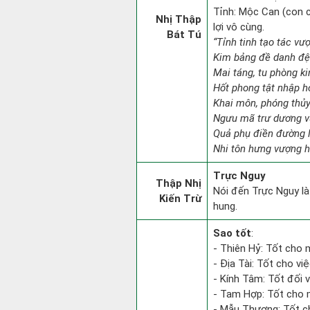
Tỉnh: Mộc Can (con c
Nhị Thập
lợi vô cùng.
Bát Tú
“Tỉnh tinh tạo tác vư
Kim bảng đề danh đệ 
Mai táng, tu phòng kin
Hốt phong tật nhập h
Khai môn, phóng thủy
Ngưu mã trư dương v
Quả phụ điền đường l
Nhi tôn hưng vượng h
Trực Nguy
Thập Nhị
Nói đến Trực Nguy là
Kiến Trừ
hung.
Sao tốt
:
- Thiên Hỷ: Tốt cho m
- Địa Tài: Tốt cho việ
- Kính Tâm: Tốt đối vớ
- Tam Hợp: Tốt cho m
- Mẫu Thương: Tốt ch