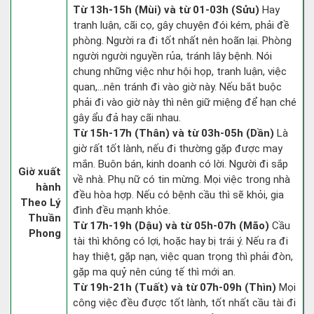
Từ 13h-15h (Mùi) và từ 01-03h (Sửu)
Hay
tranh luận, cãi cọ, gây chuyện đói kém, phải đề
phòng. Người ra đi tốt nhất nên hoãn lại. Phòng
người người nguyền rủa, tránh lây bệnh. Nói
chung những việc như hội họp, tranh luận, việc
quan,…nên tránh đi vào giờ này. Nếu bắt buộc
phải đi vào giờ này thì nên giữ miệng để hạn ché
gây ẩu đả hay cãi nhau.
Từ 15h-17h (Thân) và từ 03h-05h (Dần)
Là
giờ rất tốt lành, nếu đi thường gặp được may
mắn. Buôn bán, kinh doanh có lời. Người đi sắp
Giờ xuất
về nhà. Phụ nữ có tin mừng. Mọi việc trong nhà
hành
đều hòa hợp. Nếu có bệnh cầu thì sẽ khỏi, gia
Theo Lý
đình đều mạnh khỏe.
Thuần
Từ 17h-19h (Dậu) và từ 05h-07h (Mão)
Cầu
Phong
tài thì không có lợi, hoặc hay bị trái ý. Nếu ra đi
hay thiệt, gặp nạn, việc quan trọng thì phải đòn,
gặp ma quỷ nên cúng tế thì mới an.
Từ 19h-21h (Tuất) và từ 07h-09h (Thìn)
Mọi
công việc đều được tốt lành, tốt nhất cầu tài đi