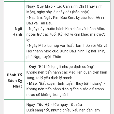
Ngày:
Quý Mão
- tức Can sinh Chi (Thủy sinh
Mộc), ngày này là ngày cát (bảo nhật).
- Nạp âm: Ngày Kim Bạc Kim, kỵ các tuổi: Đinh
Dậu và Tân Dậu.
Ngũ
- Ngày này thuộc hành Kim khắc với hành Mộc,
Hành
ngoại trừ các tuổi: Kỷ Hợi vì Kim khắc mà được
lợi.
- Ngày Mão lục hợp với Tuất, tam hợp với Mùi và
Hợi thành Mộc cục. Xung Dậu, hình Tý, hại Thìn,
phá Ngọ, tuyệt Thân.
-
Quý
: “Bất từ tụng lí nhược địch cường” -
Không nên tiến hành các việc liên quan đến kiện
Bành Tổ
tụng, ta lý yếu địch lý mạnh
Bách Kỵ
-
Mão
: “Bất xuyên tỉnh tuyền thủy bất hương” -
Nhật
Không nên tiến hành đào giếng nước để tránh
nước sẽ không trong lành
Ngày:
Tốc Hỷ
- tức ngày Tốt vừa.
Buổi sáng tốt, nhưng chiều xấu nên cần làm