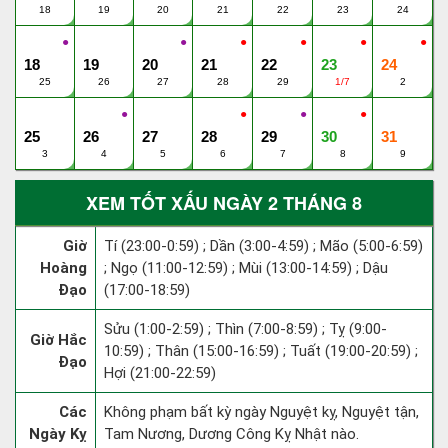
18
19
20
21
22
23
24
●
●
●
●
●
●
18
19
20
21
22
23
24
25
26
27
28
29
1/7
2
●
●
●
●
25
26
27
28
29
30
31
3
4
5
6
7
8
9
XEM TỐT XẤU NGÀY 2 THÁNG 8
Giờ
Tí (23:00-0:59) ; Dần (3:00-4:59) ; Mão (5:00-6:59)
Hoàng
; Ngọ (11:00-12:59) ; Mùi (13:00-14:59) ; Dậu
Đạo
(17:00-18:59)
Sửu (1:00-2:59) ; Thìn (7:00-8:59) ; Tỵ (9:00-
Giờ Hắc
10:59) ; Thân (15:00-16:59) ; Tuất (19:00-20:59) ;
Đạo
Hợi (21:00-22:59)
Các
Không phạm bất kỳ ngày Nguyệt kỵ, Nguyệt tận,
Ngày Kỵ
Tam Nương, Dương Công Kỵ Nhật nào.