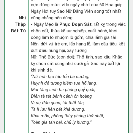
cực đúng mức, vì là ngày chót của 60 Hoa giáp.
Ngày Hợi tuy Sao Nữ Đăng Viên song tốt nhất
Nhị
cũng chẳng nên dùng.
Thập
- Ngày Mẹo là
Phục Đoạn Sát
, rất kỵ trong việc
Bát Tú
chôn cất, thừa kế sự nghiệp, xuất hành, khởi
công làm lò nhuộm lò gốm, chia lãnh gia tài.
Nên: dứt vú trẻ em, lấp hang lỗ, làm cầu tiêu, kết
dứt điều hung hại, xây tường.
Nữ: Thổ Bức (con dơi): Thổ tinh, sao xấu. Khắc
kỵ chôn cất cũng như cưới gả. Sao này bất lợi
khi sinh đẻ.
“Nữ tinh tạo tác tổn bà nương,
Huynh đệ tương hiềm tựa hổ lang,
Mai táng sinh tai phùng quỷ quái,
Điên tà tật bệnh cánh ôn hoàng.
Vi sự đáo quan, tài thất tán,
Tả lị lưu liên bất khả đương.
Khai môn, phóng thủy phùng thử nhật,
Toàn gia tán bại, chủ ly hương.”