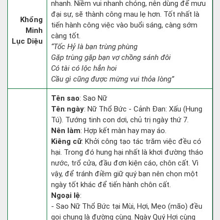
nhanh. Niềm vui nhanh chóng, nên dùng để mưu
đại sự, sẽ thành công mau lẹ hơn. Tốt nhất là
Khổng
tiến hành công việc vào buổi sáng, càng sớm
Minh
càng tốt.
Lục Diệu
“Tốc Hỷ là bạn trùng phùng
Gặp trùng gặp bạn vợ chồng sánh đôi
Có tài có lộc hẳn hoi
Cầu gì cũng được mừng vui thỏa lòng”
Tên sao
: Sao Nữ
Tên ngày
: Nữ Thổ Bức - Cảnh Đan: Xấu (Hung
Tú). Tướng tinh con dơi, chủ trị ngày thứ 7.
Nên làm
: Hợp kết màn hay may áo.
Kiêng cữ
: Khởi công tạo tác trăm việc đều có
hại. Trong đó hung hại nhất là khơi đường tháo
nước, trổ cửa, đầu đơn kiện cáo, chôn cất. Vì
vậy, để tránh điềm giữ quý bạn nên chọn một
ngày tốt khác để tiến hành chôn cất.
Ngoại lệ
:
- Sao Nữ Thổ Bức tại Mùi, Hợi, Mẹo (mão) đều
gọi chung là đường cùng. Ngày Quý Hợi cùng