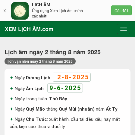
LỊCH ÂM
X
Ứng dụng Xem Lịch Âm chính
Cài đặt
xác nhất!
XEM LỊCH ÂM.com
Toggl
navig
Lịch âm ngày 2 tháng 8 năm 2025
lịch vạn niên ngày 2 tháng 8 năm 2025
2-8-2025
Ngày
Dương Lịch
:
9-6-2025
Ngày
Âm Lịch
:
Ngày trong tuần:
Thứ Bảy
Ngày
Quý Mão
tháng
Quý Mùi (nhuận)
năm
Ất Tỵ
Ngày
Chu Tước
: xuất hành, cầu tài đều xấu, hay mất
của, kiện cáo thua vì đuối lý