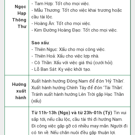
- Tam Hợp: Tốt cho mọi việc.
Ngọc
- Mẫu Thương: Tốt cho việc khai trương hoặc
Hạp
cầu tài lộc.
Thông
- Hoàng Ân: Tốt cho mọi việc.
Thư
- Kim Đường Hoàng Đạo: Tốt cho mọi việc.
Sao xấu
:
- Thiên Ngục: Xấu cho mọi công việc.
- Thiên Hoả: Xấu cho việc lợp nhà.
- Cô Thần: Xấu với việc giá thú (cưới hỏi).
- Lỗ Ban Sát: Kỵ việc khởi tạo.
Xuất hành hướng Đông Nam để đón 'Hỷ Thần'.
Hướng
Xuất hành hướng Chính Tây để đón 'Tài Thần'.
xuất
Tránh xuất hành hướng Lên Trời gặp Hạc Thần
hành
(xấu)
Từ 11h-13h (Ngọ) và từ 23h-01h (Tý)
Tin vui
sắp tới, nếu cầu lộc, cầu tài thì đi hướng Nam.
Đi công việc gặp gỡ có nhiều may mắn. Người đi
có tin về. Nếu chăn nuôi đều gặp thuận lợi.