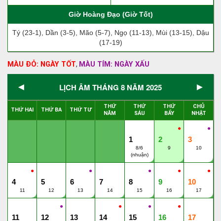
Giờ Hoàng Đạo (Giờ Tốt)
Tý (23-1), Dần (3-5), Mão (5-7), Ngọ (11-13), Mùi (13-15), Dậu
(17-19)
MÀU ĐỎ: NGÀY TỐT
MÀU TÍM: NGÀY XẤU
,
◄
►
LỊCH ÂM THÁNG 8 NĂM 2025
THỨ
THỨ
THỨ
CHỦ
THỨ HAI
THỨ BA
THỨ TƯ
NĂM
SÁU
BẨY
NHẬT
●
●
1
2
3
8/6
9
10
(nhuận)
●
●
●
●
●
4
5
6
7
8
9
10
11
12
13
14
15
16
17
●
●
●
●
11
12
13
14
15
16
17