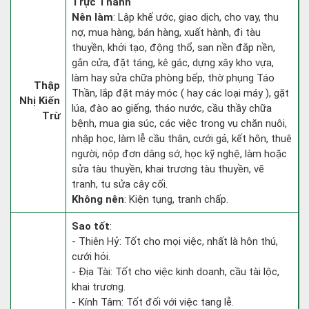
Trực Thành
Nên làm
: Lập khế ước, giao dịch, cho vay, thu
nợ, mua hàng, bán hàng, xuất hành, đi tàu
thuyền, khởi tạo, động thổ, san nền đắp nền,
gắn cửa, đặt táng, kê gác, dựng xây kho vựa,
làm hay sửa chữa phòng bếp, thờ phụng Táo
Thập
Thần, lắp đặt máy móc ( hay các loại máy ), gặt
Nhị Kiến
lúa, đào ao giếng, tháo nước, cầu thầy chữa
Trừ
bệnh, mua gia súc, các việc trong vụ chăn nuôi,
nhập học, làm lễ cầu thân, cưới gả, kết hôn, thuê
người, nộp đơn dâng sớ, học kỹ nghệ, làm hoặc
sửa tàu thuyền, khai trương tàu thuyền, vẽ
tranh, tu sửa cây cối.
Không nên
: Kiện tụng, tranh chấp.
Sao tốt
:
- Thiên Hỷ: Tốt cho mọi việc, nhất là hôn thú,
cưới hỏi.
- Địa Tài: Tốt cho việc kinh doanh, cầu tài lộc,
khai trương.
- Kính Tâm: Tốt đối với việc tang lễ.