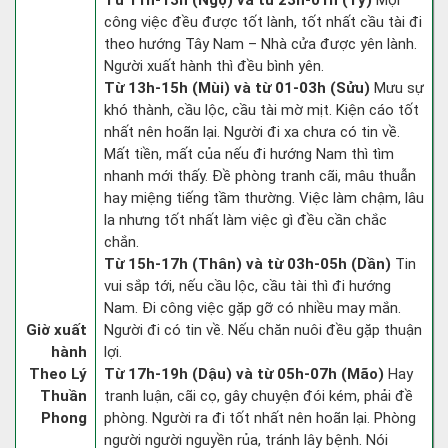
Từ 11h-13h (Ngọ) và từ 23h-01h (Tý)
Mọi
công việc đều được tốt lành, tốt nhất cầu tài đi
theo hướng Tây Nam – Nhà cửa được yên lành.
Người xuất hành thì đều bình yên.
Từ 13h-15h (Mùi) và từ 01-03h (Sửu)
Mưu sự
khó thành, cầu lộc, cầu tài mờ mịt. Kiện cáo tốt
nhất nên hoãn lại. Người đi xa chưa có tin về.
Mất tiền, mất của nếu đi hướng Nam thì tìm
nhanh mới thấy. Đề phòng tranh cãi, mâu thuẫn
hay miệng tiếng tầm thường. Việc làm chậm, lâu
la nhưng tốt nhất làm việc gì đều cần chắc
chắn.
Từ 15h-17h (Thân) và từ 03h-05h (Dần)
Tin
vui sắp tới, nếu cầu lộc, cầu tài thì đi hướng
Nam. Đi công việc gặp gỡ có nhiều may mắn.
Giờ xuất
Người đi có tin về. Nếu chăn nuôi đều gặp thuận
hành
lợi.
Theo Lý
Từ 17h-19h (Dậu) và từ 05h-07h (Mão)
Hay
Thuần
tranh luận, cãi cọ, gây chuyện đói kém, phải đề
Phong
phòng. Người ra đi tốt nhất nên hoãn lại. Phòng
người người nguyền rủa, tránh lây bệnh. Nói