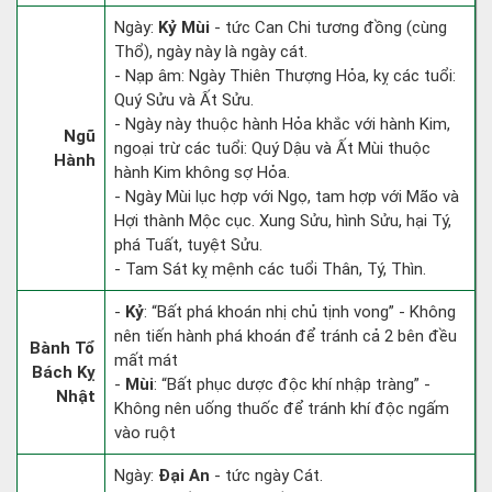
Ngày:
Kỷ Mùi
- tức Can Chi tương đồng (cùng
Thổ), ngày này là ngày cát.
- Nạp âm: Ngày Thiên Thượng Hỏa, kỵ các tuổi:
Quý Sửu và Ất Sửu.
- Ngày này thuộc hành Hỏa khắc với hành Kim,
Ngũ
ngoại trừ các tuổi: Quý Dậu và Ất Mùi thuộc
Hành
hành Kim không sợ Hỏa.
- Ngày Mùi lục hợp với Ngọ, tam hợp với Mão và
Hợi thành Mộc cục. Xung Sửu, hình Sửu, hại Tý,
phá Tuất, tuyệt Sửu.
- Tam Sát kỵ mệnh các tuổi Thân, Tý, Thìn.
-
Kỷ
: “Bất phá khoán nhị chủ tịnh vong” - Không
nên tiến hành phá khoán để tránh cả 2 bên đều
Bành Tổ
mất mát
Bách Kỵ
-
Mùi
: “Bất phục dược độc khí nhập tràng” -
Nhật
Không nên uống thuốc để tránh khí độc ngấm
vào ruột
Ngày:
Đại An
- tức ngày Cát.