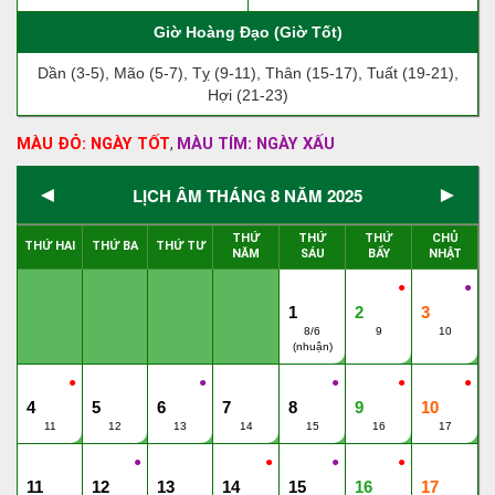
Giờ Hoàng Đạo (Giờ Tốt)
Dần (3-5), Mão (5-7), Tỵ (9-11), Thân (15-17), Tuất (19-21),
Hợi (21-23)
MÀU ĐỎ: NGÀY TỐT
MÀU TÍM: NGÀY XẤU
,
◄
►
LỊCH ÂM THÁNG 8 NĂM 2025
THỨ
THỨ
THỨ
CHỦ
THỨ HAI
THỨ BA
THỨ TƯ
NĂM
SÁU
BẨY
NHẬT
●
●
1
2
3
8/6
9
10
(nhuận)
●
●
●
●
●
4
5
6
7
8
9
10
11
12
13
14
15
16
17
●
●
●
●
11
12
13
14
15
16
17