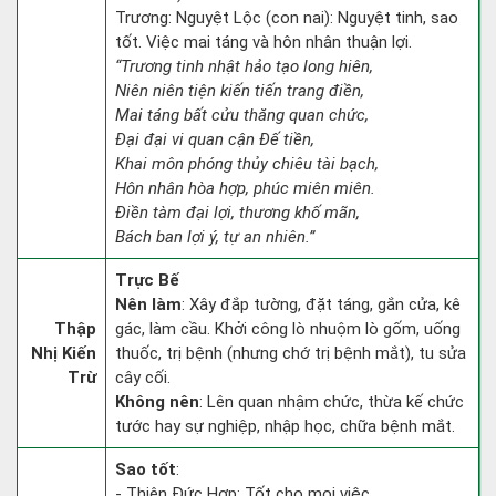
Trương: Nguyệt Lộc (con nai): Nguyệt tinh, sao
tốt. Việc mai táng và hôn nhân thuận lợi.
“Trương tinh nhật hảo tạo long hiên,
Niên niên tiện kiến tiến trang điền,
Mai táng bất cửu thăng quan chức,
Đại đại vi quan cận Đế tiền,
Khai môn phóng thủy chiêu tài bạch,
Hôn nhân hòa hợp, phúc miên miên.
Điền tàm đại lợi, thương khố mãn,
Bách ban lợi ý, tự an nhiên.”
Trực Bế
Nên làm
: Xây đắp tường, đặt táng, gắn cửa, kê
Thập
gác, làm cầu. Khởi công lò nhuộm lò gốm, uống
Nhị Kiến
thuốc, trị bệnh (nhưng chớ trị bệnh mắt), tu sửa
Trừ
cây cối.
Không nên
: Lên quan nhậm chức, thừa kế chức
tước hay sự nghiệp, nhập học, chữa bệnh mắt.
Sao tốt
:
- Thiên Đức Hợp: Tốt cho mọi việc.