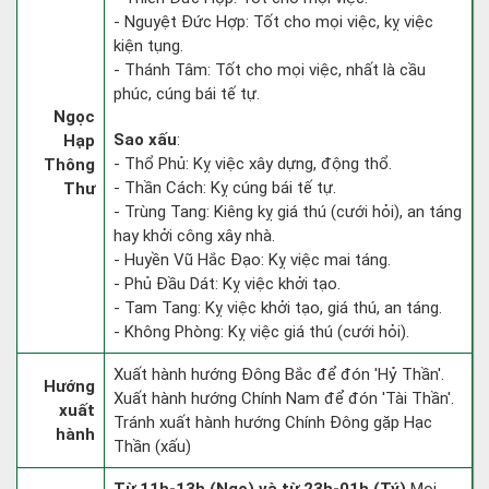
- Nguyệt Đức Hợp: Tốt cho mọi việc, kỵ việc
kiện tụng.
- Thánh Tâm: Tốt cho mọi việc, nhất là cầu
phúc, cúng bái tế tự.
Ngọc
Sao xấu
:
Hạp
- Thổ Phủ: Kỵ việc xây dựng, động thổ.
Thông
- Thần Cách: Kỵ cúng bái tế tự.
Thư
- Trùng Tang: Kiêng kỵ giá thú (cưới hỏi), an táng
hay khởi công xây nhà.
- Huyền Vũ Hắc Đạo: Kỵ việc mai táng.
- Phủ Đầu Dát: Kỵ việc khởi tạo.
- Tam Tang: Kỵ việc khởi tạo, giá thú, an táng.
- Không Phòng: Kỵ việc giá thú (cưới hỏi).
Xuất hành hướng Đông Bắc để đón 'Hỷ Thần'.
Hướng
Xuất hành hướng Chính Nam để đón 'Tài Thần'.
xuất
Tránh xuất hành hướng Chính Đông gặp Hạc
hành
Thần (xấu)