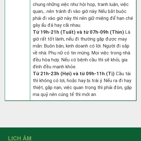
chung những việc như hội họp, tranh luận, việc
quan,…nên tránh đi vào giờ này. Nếu bắt buộc
phải đi vào giờ này thì nên giữ miệng để hạn ché
gây ẩu đả hay cãi nhau.
Từ 19h-21h (Tuất) và từ 07h-09h (Thìn)
Là
giờ rất tốt lành, nếu đi thường gặp được may
mắn. Buôn bán, kinh doanh có lời. Người đi sắp
về nhà. Phụ nữ có tin mừng. Mọi việc trong nhà
đều hòa hợp. Nếu có bệnh cầu thì sẽ khỏi, gia
đình đều mạnh khỏe.
Từ 21h-23h (Hợi) và từ 09h-11h (Tị)
Cầu tài
thì không có lợi, hoặc hay bị trái ý. Nếu ra đi hay
thiệt, gặp nạn, việc quan trọng thì phải đòn, gặp
ma quỷ nên cúng tế thì mới an.
LỊCH ÂM