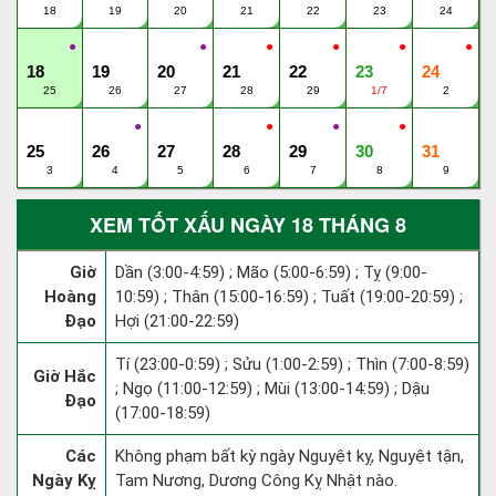
18
19
20
21
22
23
24
●
●
●
●
●
●
18
19
20
21
22
23
24
25
26
27
28
29
1/7
2
●
●
●
●
25
26
27
28
29
30
31
3
4
5
6
7
8
9
XEM TỐT XẤU NGÀY 18 THÁNG 8
Giờ
Dần (3:00-4:59) ; Mão (5:00-6:59) ; Tỵ (9:00-
Hoàng
10:59) ; Thân (15:00-16:59) ; Tuất (19:00-20:59) ;
Đạo
Hợi (21:00-22:59)
Tí (23:00-0:59) ; Sửu (1:00-2:59) ; Thìn (7:00-8:59)
Giờ Hắc
; Ngọ (11:00-12:59) ; Mùi (13:00-14:59) ; Dậu
Đạo
(17:00-18:59)
Các
Không phạm bất kỳ ngày Nguyệt kỵ, Nguyệt tận,
Ngày Kỵ
Tam Nương, Dương Công Kỵ Nhật nào.