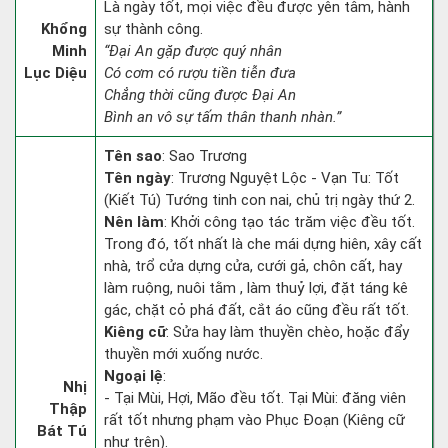
Là ngày tốt, mọi việc đều được yên tâm, hành
Khổng
sự thành công.
Minh
“Đại An gặp được quý nhân
Lục Diệu
Có cơm có rượu tiền tiễn đưa
Chẳng thời cũng được Đại An
Bình an vô sự tấm thân thanh nhàn.”
Tên sao
: Sao Trương
Tên ngày
: Trương Nguyệt Lộc - Vạn Tu: Tốt
(Kiết Tú) Tướng tinh con nai, chủ trị ngày thứ 2.
Nên làm
: Khởi công tạo tác trăm việc đều tốt.
Trong đó, tốt nhất là che mái dựng hiên, xây cất
nhà, trổ cửa dựng cửa, cưới gả, chôn cất, hay
làm ruộng, nuôi tằm , làm thuỷ lợi, đặt táng kê
gác, chặt cỏ phá đất, cắt áo cũng đều rất tốt.
Kiêng cữ
: Sửa hay làm thuyền chèo, hoặc đẩy
thuyền mới xuống nước.
Ngoại lệ
:
Nhị
- Tại Mùi, Hợi, Mão đều tốt. Tại Mùi: đăng viên
Thập
rất tốt nhưng phạm vào Phục Đoạn (Kiêng cữ
Bát Tú
như trên).