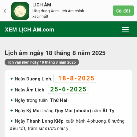
LỊCH ÂM
X
Ứng dụng Xem Lịch Âm chính
Cài đặt
xác nhất!
XEM LỊCH ÂM.com
Toggl
navig
Lịch âm ngày 18 tháng 8 năm 2025
lịch vạn niên ngày 18 tháng 8 năm 2025
18-8-2025
Ngày
Dương Lịch
:
25-6-2025
Ngày
Âm Lịch
:
Ngày trong tuần:
Thứ Hai
Ngày
Kỷ Mùi
tháng
Quý Mùi (nhuận)
năm
Ất Tỵ
Ngày
Thanh Long Kiếp
: xuất hành 4 phương, 8 hướng
đều tốt, trăm sự được như ý