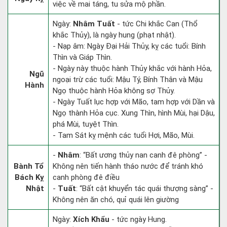
việc về mai táng, tu sửa mộ phần.
Ngày:
Nhâm Tuất
- tức Chi khắc Can (Thổ
khắc Thủy), là ngày hung (phạt nhật).
- Nạp âm: Ngày Đại Hải Thủy, kỵ các tuổi: Bính
Thìn và Giáp Thìn.
- Ngày này thuộc hành Thủy khắc với hành Hỏa,
Ngũ
ngoại trừ các tuổi: Mậu Tý, Bính Thân và Mậu
Hành
Ngọ thuộc hành Hỏa không sợ Thủy.
- Ngày Tuất lục hợp với Mão, tam hợp với Dần và
Ngọ thành Hỏa cục. Xung Thìn, hình Mùi, hại Dậu,
phá Mùi, tuyệt Thìn.
- Tam Sát kỵ mệnh các tuổi Hợi, Mão, Mùi.
-
Nhâm
: “Bất ương thủy nan canh đê phòng” -
Bành Tổ
Không nên tiến hành tháo nước để tránh khó
Bách Kỵ
canh phòng đê điều
Nhật
-
Tuất
: “Bất cật khuyển tác quái thượng sàng” -
Không nên ăn chó, quỉ quái lên giường
Ngày:
Xích Khẩu
- tức ngày Hung.