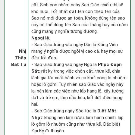
cất. Sinh con nhằm ngày Sao Giác chiếu thì sẽ
khó nuôi. Tốt nhất đặt tên con theo tên của
Sao nó mới được an toàn. Không dùng tên sao
này có thể dùng tên Sao của tháng hay của năm
cũng mang ý nghĩa tương đương.
Ngoại lệ
:
- Sao Giác trúng vào ngày Dần là Đăng Viên
Nhị
mang ý nghĩa được ngôi vị cao cả, hay mọi sự
Thập
đều tốt đẹp.
Bát Tú
- Sao Giác trúng vào ngày Ngọ là
Phục Đoạn
Sát
: rất kỵ trong việc chôn cất, thừa kế, chia
lãnh gia tài, xuất hành và cả khởi công lò nhuộm
hoặc lò gốm. Tuy nhiên sao Giác vào ngày này
lại nên làm các việc như lấp hang lỗ, xây tường,
dứt vú trẻ em, làm cầu tiêu, kết dứt điều hung
hại.
- Sao Giác trúng ngày Sóc tức là
Diệt Một
Nhật
: không nên làm rượu, làm hành chính, lập
lò gốm lò nhuộm cũng như thừa kế. Đặc biệt
Đại Kỵ đi thuyền.