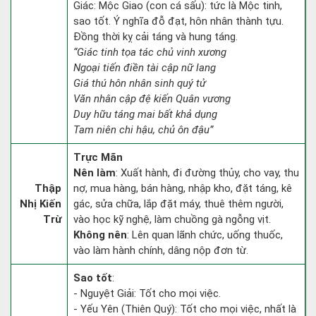
Giác: Mộc Giao (con cá sấu): tức là Mộc tinh,
sao tốt. Ý nghĩa đỗ đạt, hôn nhân thành tựu.
Đồng thời kỵ cải táng và hung táng.
“Giác tinh tọa tác chủ vinh xương
Ngoại tiến điền tài cập nữ lang
Giá thú hôn nhân sinh quý tử
Văn nhân cập đệ kiến Quân vương
Duy hữu táng mai bất khả dụng
Tam niên chi hậu, chủ ôn đậu”
Trực Mãn
Nên làm
: Xuất hành, đi đường thủy, cho vay, thu
Thập
nợ, mua hàng, bán hàng, nhập kho, đặt táng, kê
Nhị Kiến
gác, sửa chữa, lắp đặt máy, thuê thêm người,
Trừ
vào học kỹ nghệ, làm chuồng gà ngỗng vịt.
Không nên
: Lên quan lãnh chức, uống thuốc,
vào làm hành chính, dâng nộp đơn từ.
Sao tốt
:
- Nguyệt Giải: Tốt cho mọi việc.
- Yếu Yên (Thiên Quý): Tốt cho mọi việc, nhất là