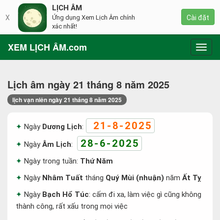
LỊCH ÂM
X
Ứng dụng Xem Lịch Âm chính
Cài đặt
xác nhất!
XEM LỊCH ÂM.com
Toggl
navig
Lịch âm ngày 21 tháng 8 năm 2025
lịch vạn niên ngày 21 tháng 8 năm 2025
21-8-2025
Ngày
Dương Lịch
:
28-6-2025
Ngày
Âm Lịch
:
Ngày trong tuần:
Thứ Năm
Ngày
Nhâm Tuất
tháng
Quý Mùi (nhuận)
năm
Ất Tỵ
Ngày
Bạch Hổ Túc
: cấm đi xa, làm việc gì cũng không
thành công, rất xấu trong mọi việc