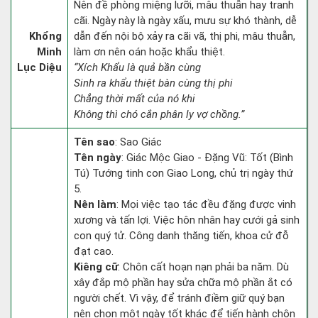
Nên đề phòng miệng lưỡi, mâu thuẫn hay tranh
cãi. Ngày này là ngày xấu, mưu sự khó thành, dễ
Khổng
dẫn đến nội bộ xảy ra cãi vã, thị phi, mâu thuẫn,
Minh
làm ơn nên oán hoặc khẩu thiệt.
Lục Diệu
“Xích Khẩu là quả bần cùng
Sinh ra khẩu thiệt bàn cùng thị phi
Chẳng thời mất của nó khi
Không thì chó cắn phân ly vợ chồng.”
Tên sao
: Sao Giác
Tên ngày
: Giác Mộc Giao - Đặng Vũ: Tốt (Bình
Tú) Tướng tinh con Giao Long, chủ trị ngày thứ
5.
Nên làm
: Mọi việc tạo tác đều đặng được vinh
xương và tấn lợi. Việc hôn nhân hay cưới gả sinh
con quý tử. Công danh thăng tiến, khoa cử đỗ
đạt cao.
Kiêng cữ
: Chôn cất hoạn nạn phải ba năm. Dù
xây đắp mộ phần hay sửa chữa mộ phần ắt có
người chết. Vì vậy, để tránh điềm giữ quý bạn
nên chọn một ngày tốt khác để tiến hành chôn