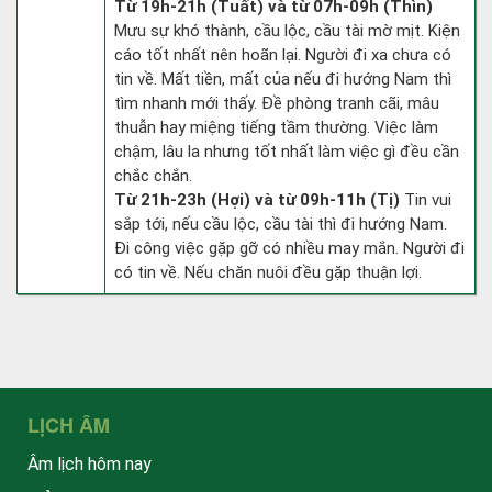
Từ 19h-21h (Tuất) và từ 07h-09h (Thìn)
Mưu sự khó thành, cầu lộc, cầu tài mờ mịt. Kiện
cáo tốt nhất nên hoãn lại. Người đi xa chưa có
tin về. Mất tiền, mất của nếu đi hướng Nam thì
tìm nhanh mới thấy. Đề phòng tranh cãi, mâu
thuẫn hay miệng tiếng tầm thường. Việc làm
chậm, lâu la nhưng tốt nhất làm việc gì đều cần
chắc chắn.
Từ 21h-23h (Hợi) và từ 09h-11h (Tị)
Tin vui
sắp tới, nếu cầu lộc, cầu tài thì đi hướng Nam.
Đi công việc gặp gỡ có nhiều may mắn. Người đi
có tin về. Nếu chăn nuôi đều gặp thuận lợi.
LỊCH ÂM
Âm lịch hôm nay