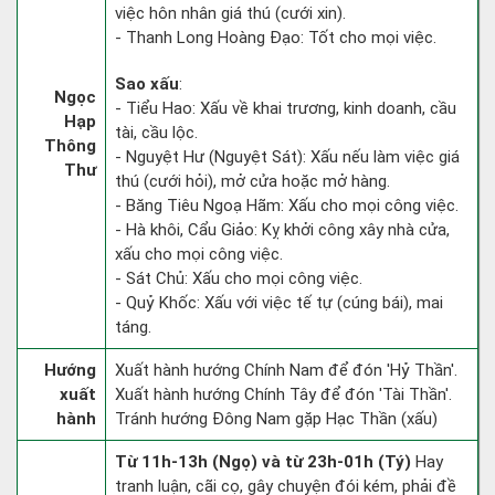
việc hôn nhân giá thú (cưới xin).
- Thanh Long Hoàng Đạo: Tốt cho mọi việc.
Sao xấu
:
Ngọc
- Tiểu Hao: Xấu về khai trương, kinh doanh, cầu
Hạp
tài, cầu lộc.
Thông
- Nguyệt Hư (Nguyệt Sát): Xấu nếu làm việc giá
Thư
thú (cưới hỏi), mở cửa hoặc mở hàng.
- Băng Tiêu Ngoạ Hãm: Xấu cho mọi công việc.
- Hà khôi, Cẩu Giảo: Kỵ khởi công xây nhà cửa,
xấu cho mọi công việc.
- Sát Chủ: Xấu cho mọi công việc.
- Quỷ Khốc: Xấu với việc tế tự (cúng bái), mai
táng.
Hướng
Xuất hành hướng Chính Nam để đón 'Hỷ Thần'.
xuất
Xuất hành hướng Chính Tây để đón 'Tài Thần'.
hành
Tránh hướng Đông Nam gặp Hạc Thần (xấu)
Từ 11h-13h (Ngọ) và từ 23h-01h (Tý)
Hay
tranh luận, cãi cọ, gây chuyện đói kém, phải đề