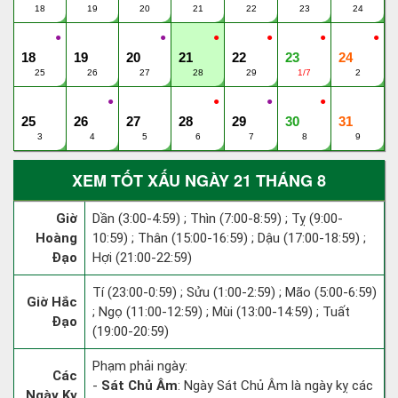
18
19
20
21
22
23
24
●
●
●
●
●
●
18
19
20
21
22
23
24
25
26
27
28
29
1/7
2
●
●
●
●
25
26
27
28
29
30
31
3
4
5
6
7
8
9
XEM TỐT XẤU NGÀY 21 THÁNG 8
Giờ
Dần (3:00-4:59) ; Thìn (7:00-8:59) ; Tỵ (9:00-
Hoàng
10:59) ; Thân (15:00-16:59) ; Dậu (17:00-18:59) ;
Đạo
Hợi (21:00-22:59)
Tí (23:00-0:59) ; Sửu (1:00-2:59) ; Mão (5:00-6:59)
Giờ Hắc
; Ngọ (11:00-12:59) ; Mùi (13:00-14:59) ; Tuất
Đạo
(19:00-20:59)
Phạm phải ngày:
Các
-
Sát Chủ Âm
: Ngày Sát Chủ Âm là ngày kỵ các
Ngày Kỵ