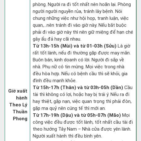
phòng. Người ra đi tốt nhất nên hoãn lại. Phòng
người người nguyền rủa, tránh lây bệnh. Nói
chung những việc như hội họp, tranh luận, việc
quan,…nên tránh đi vào giờ này. Nếu bắt buộc
phải đi vào giờ này thì nên giữ miệng để hạn ché
gây ẩu đả hay cãi nhau.
Từ 13h-15h (Mùi) và từ 01-03h (Sửu)
Là giờ
rất tốt lành, nếu đi thường gặp được may mắn.
Buôn bán, kinh doanh có lời. Người đi sắp về
nhà. Phụ nữ có tin mừng. Mọi việc trong nhà
đều hòa hợp. Nếu có bệnh cầu thì sẽ khỏi, gia
đình đều mạnh khỏe.
Từ 15h-17h (Thân) và từ 03h-05h (Dần)
Cầu
Giờ xuất
tài thì không có lợi, hoặc hay bị trái ý. Nếu ra đi
hành
hay thiệt, gặp nạn, việc quan trọng thì phải đòn,
Theo Lý
gặp ma quỷ nên cúng tế thì mới an.
Thuần
Từ 17h-19h (Dậu) và từ 05h-07h (Mão)
Mọi
Phong
công việc đều được tốt lành, tốt nhất cầu tài đi
theo hướng Tây Nam – Nhà cửa được yên lành.
Người xuất hành thì đều bình yên.