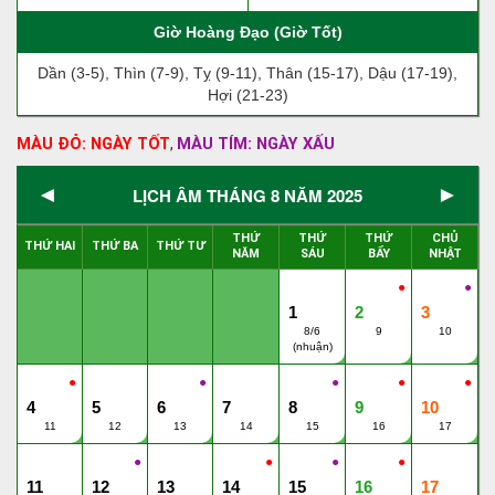
Giờ Hoàng Đạo (Giờ Tốt)
Dần (3-5), Thìn (7-9), Tỵ (9-11), Thân (15-17), Dậu (17-19),
Hợi (21-23)
MÀU ĐỎ: NGÀY TỐT
MÀU TÍM: NGÀY XẤU
,
◄
►
LỊCH ÂM THÁNG 8 NĂM 2025
THỨ
THỨ
THỨ
CHỦ
THỨ HAI
THỨ BA
THỨ TƯ
NĂM
SÁU
BẨY
NHẬT
●
●
1
2
3
8/6
9
10
(nhuận)
●
●
●
●
●
4
5
6
7
8
9
10
11
12
13
14
15
16
17
●
●
●
●
11
12
13
14
15
16
17