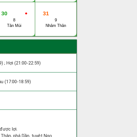
30
●
31
8
9
Tân Mùi
Nhâm Thân
9) ; Hợi (21:00-22:59)
Dậu (17:00-18:59)
được lợi.
 Thân, phá Dần, tuyệt Ngọ.