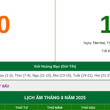
0
Ngày:
Tân Hợi
, T
Tiết k
Giờ Hoàng Đạo (Giờ Tốt)
ửu (1-3), Thìn (7-9), Ngọ (11-13), Mùi (13-15), Tuất (19-21), Hợi (21-2
Y XẤU
LỊCH ÂM THÁNG 8 NĂM 2025
THỨ TƯ
THỨ NĂM
THỨ SÁU