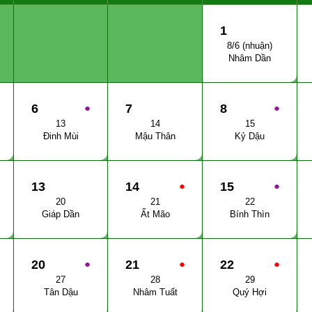
1
8/6 (nhuận)
Nhâm Dần
6
●
7
8
●
13
14
15
Đinh Mùi
Mậu Thân
Kỷ Dậu
13
14
●
15
●
20
21
22
Giáp Dần
Ất Mão
Bính Thìn
20
●
21
●
22
●
27
28
29
Tân Dậu
Nhâm Tuất
Quý Hợi