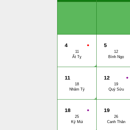
4
●
5
11
12
Ất Tỵ
Bính Ngọ
11
12
●
18
19
Nhâm Tý
Quý Sửu
18
●
19
25
26
Kỷ Mùi
Canh Thân