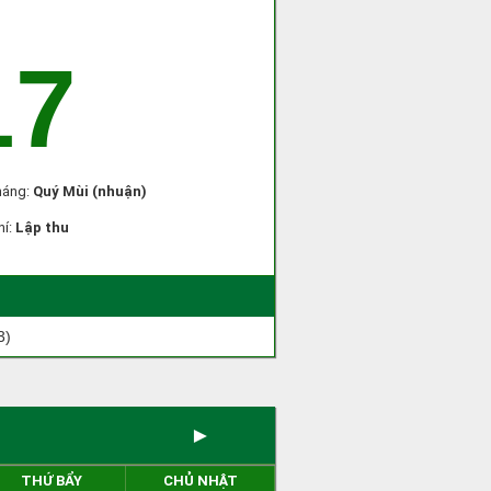
17
háng:
Quý Mùi (nhuận)
hí:
Lập thu
3)
►
THỨ BẨY
CHỦ NHẬT