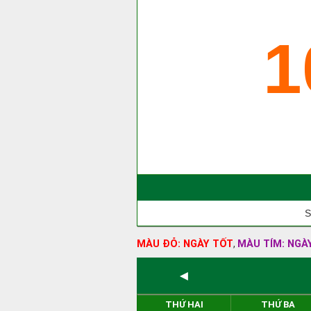
1
S
MÀU ĐỎ: NGÀY TỐT
MÀU TÍM: NGÀ
,
◄
THỨ HAI
THỨ BA