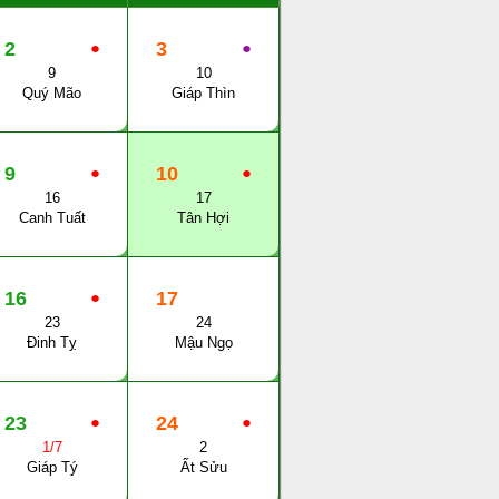
2
●
3
●
9
10
Quý Mão
Giáp Thìn
9
●
10
●
16
17
Canh Tuất
Tân Hợi
16
●
17
23
24
Đinh Tỵ
Mậu Ngọ
23
●
24
●
1/7
2
Giáp Tý
Ất Sửu