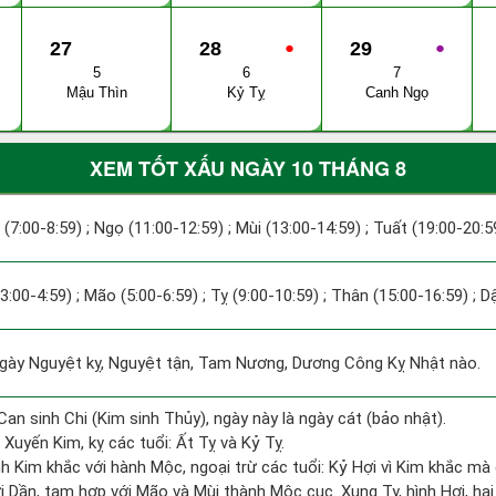
27
28
●
29
●
5
6
7
Mậu Thìn
Kỷ Tỵ
Canh Ngọ
XEM TỐT XẤU NGÀY 10 THÁNG 8
 (7:00-8:59) ; Ngọ (11:00-12:59) ; Mùi (13:00-14:59) ; Tuất (19:00-20:5
(3:00-4:59) ; Mão (5:00-6:59) ; Tỵ (9:00-10:59) ; Thân (15:00-16:59) ; 
ày Nguyệt kỵ, Nguyệt tận, Tam Nương, Dương Công Kỵ Nhật nào.
Can sinh Chi (Kim sinh Thủy), ngày này là ngày cát (bảo nhật).
Xuyến Kim, kỵ các tuổi: Ất Tỵ và Kỷ Tỵ.
h Kim khắc với hành Mộc, ngoại trừ các tuổi: Kỷ Hợi vì Kim khắc mà 
ới Dần, tam hợp với Mão và Mùi thành Mộc cục. Xung Tỵ, hình Hợi, hại