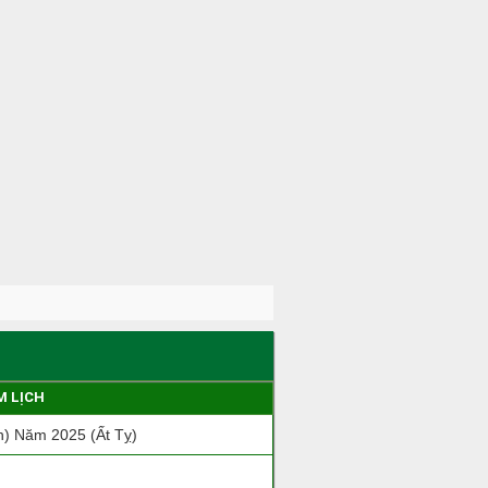
M LỊCH
) Năm 2025 (Ất Tỵ)