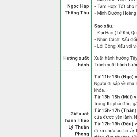
Ngọc Hạp
- Tam Hợp: Tốt cho m
Thông Thư
- Minh Đường Hoàng 
Sao xấu
:
- Đại Hao (Tử Khí, Q
- Nhân Cách: Xấu đối v
- Lôi Công: Xấu với v
Hướng xuất
Xuất hành hướng Tây
hành
Tránh xuất hành hướ
Từ 11h-13h (Ngọ) v
Người đi sắp về nhà.
khỏe.
Từ 13h-15h (Mùi) v
trọng thì phải đòn, g
Từ 15h-17h (Thân) 
Giờ xuất
cửa được yên lành. N
hành Theo
Từ 17h-19h (Dậu) v
Lý Thuần
đi xa chưa có tin về
Phong