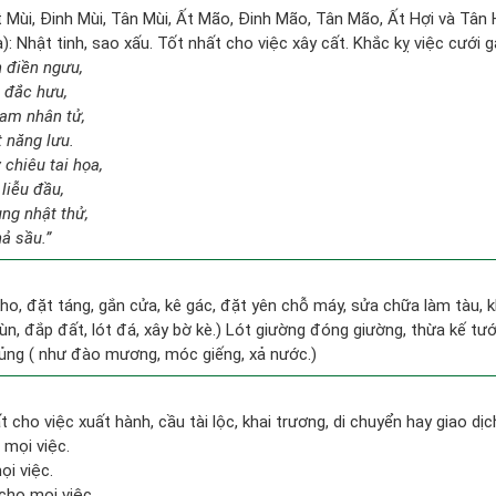
t Mùi, Đinh Mùi, Tân Mùi, Ất Mão, Đinh Mão, Tân Mão, Ất Hợi và Tân 
: Nhật tinh, sao xấu. Tốt nhất cho việc xây cất. Khắc kỵ việc cưới 
n điền ngưu,
t đắc hưu,
tam nhân tử,
t năng lưu.
chiêu tai họa,
liễu đầu,
ng nhật thử,
hả sầu.”
ho, đặt táng, gắn cửa, kê gác, đặt yên chỗ máy, sửa chữa làm tàu, k
ùn, đắp đất, lót đá, xây bờ kè.) Lót giường đóng giường, thừa kế tư
ủng ( như đào mương, móc giếng, xả nước.)
t cho việc xuất hành, cầu tài lộc, khai trương, di chuyển hay giao dịc
 mọi việc.
i việc.
cho mọi việc.