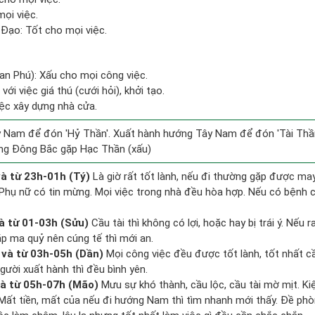
ọi việc.
Đạo: Tốt cho mọi việc.
uan Phú): Xấu cho mọi công việc.
ới việc giá thú (cưới hỏi), khởi tạo.
iệc xây dựng nhà cửa.
 Nam để đón 'Hỷ Thần'. Xuất hành hướng Tây Nam để đón 'Tài Thần
ng Đông Bắc gặp Hạc Thần (xấu)
à từ 23h-01h (Tý)
Là giờ rất tốt lành, nếu đi thường gặp được may
 Phụ nữ có tin mừng. Mọi việc trong nhà đều hòa hợp. Nếu có bệnh c
à từ 01-03h (Sửu)
Cầu tài thì không có lợi, hoặc hay bị trái ý. Nếu r
ặp ma quỷ nên cúng tế thì mới an.
và từ 03h-05h (Dần)
Mọi công việc đều được tốt lành, tốt nhất 
gười xuất hành thì đều bình yên.
à từ 05h-07h (Mão)
Mưu sự khó thành, cầu lộc, cầu tài mờ mịt. Ki
. Mất tiền, mất của nếu đi hướng Nam thì tìm nhanh mới thấy. Đề ph