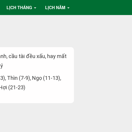
LỊCH THÁNG
LỊCH NĂM
ành, cầu tài đều xấu, hay mất
lý
-3), Thìn (7-9), Ngọ (11-13),
 Hợi (21-23)