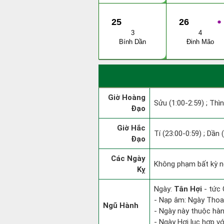
25
26
●
3
4
Bính Dần
Đinh Mão
Giờ Hoàng
Sửu (1:00-2:59) ; Thìn
Đạo
Giờ Hắc
Tí (23:00-0:59) ; Dần 
Đạo
Các Ngày
Không phạm bất kỳ ng
Kỵ
Ngày:
Tân Hợi
- tức 
- Nạp âm: Ngày Thoa 
Ngũ Hành
- Ngày này thuộc hàn
- Ngày Hợi lục hợp v