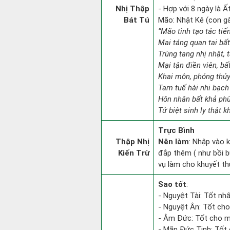
Nhị Thập
- Hợp với 8 ngày là Ấ
Bát Tú
Mão: Nhật Kê (con gà)
“Mão tinh tạo tác tiế
Mai táng quan tai bấ
Trùng tang nhị nhật, 
Mại tận điền viên, bấ
Khai môn, phóng thủy 
Tam tuế hài nhi bạch 
Hôn nhân bất khả phù
Tử biệt sinh ly thật k
Trực Bình
Thập Nhị
Nên làm
: Nhập vào k
Kiến Trừ
đắp thêm ( như bồi b
vụ làm cho khuyết th
Sao tốt
:
- Nguyệt Tài: Tốt nhấ
- Nguyệt Ân: Tốt cho
- Âm Đức: Tốt cho mọ
- Mãn Đức Tinh: Tốt 