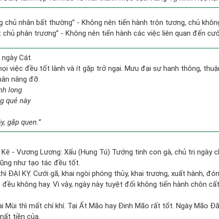
ng chủ nhân bất thường” - Không nên tiến hành trộn tương, chủ kh
ất chủ phân trương” - Không nên tiến hành các việc liên quan đến cưới
 ngày Cát.
i việc đều tốt lành và ít gặp trở ngại. Mưu đại sự hanh thông, thuận
hân nâng đỡ.
nh long
ng quẻ này
y, gặp quen.”
 Kê - Vương Lương: Xấu (Hung Tú) Tướng tinh con gà, chủ trị ngày c
cũng như tạo tác đều tốt.
thì ĐẠI KỴ. Cưới gã, khai ngòi phóng thủy, khai trương, xuất hành, đó
c đều không hay. Vì vậy, ngày này tuyệt đối không tiến hành chôn cất
i Mùi thì mất chí khí. Tại Ất Mão hay Đinh Mão rất tốt. Ngày Mão Đă
mất tiền của.