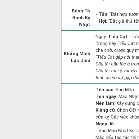
Bành Tổ
-
Tân
: “Bất hợp tươ
Bách Kỵ
-
Hợi
: “Bất giá thú t
Nhật
Ngày:
Tiểu Cát
- tức
Trong này Tiểu Cát mọ
che chở, được quý n
Khổng Minh
“Tiểu Cát gặp hội tha
Lục Diệu
Cầu tài cầu lộc ở tro
Cầu tài toại ý vui vầy
Bình an vô sự gặp thầ
Tên sao
: Sao Mão
Tên ngày
: Mão Nhật
Nên làm
: Xây dựng 
Kiêng cữ
: Chôn Cất 
cửa kỵ. Các việc khá
Ngoại lệ
:
- Sao Mão Nhật Kê tạ
Mão nếu tạo tác thì 