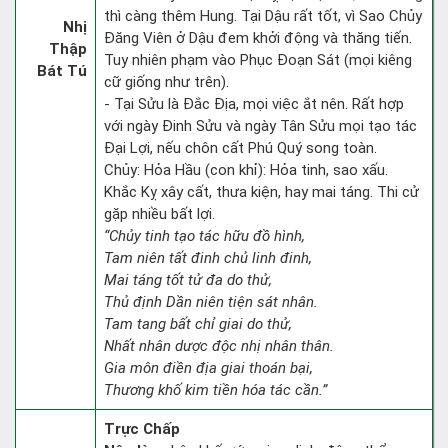
thì càng thêm Hung. Tại Dậu rất tốt, vì Sao Chủy
Nhị
Đăng Viên ở Dậu đem khởi động và thăng tiến.
Thập
Tuy nhiên phạm vào Phục Đoạn Sát (mọi kiêng
Bát Tú
cữ giống như trên).
- Tại Sửu là Đắc Địa, mọi việc ắt nên. Rất hợp
với ngày Đinh Sửu và ngày Tân Sửu mọi tạo tác
Đại Lợi, nếu chôn cất Phú Quý song toàn.
Chủy: Hỏa Hầu (con khỉ): Hỏa tinh, sao xấu.
Khắc Kỵ xây cất, thưa kiện, hay mai táng. Thi cử
gặp nhiều bất lợi.
“Chủy tinh tạo tác hữu đồ hình,
Tam niên tất đinh chủ linh đinh,
Mai táng tốt tử đa do thử,
Thủ định Dần niên tiện sát nhân.
Tam tang bất chỉ giai do thử,
Nhất nhân dược độc nhị nhân thân.
Gia môn điền địa giai thoán bại,
Thương khố kim tiền hóa tác cần.”
Trực Chấp