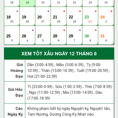
18
19
20
21
22
23
24
●
●
●
●
●
●
18
19
20
21
22
23
24
25
26
27
28
29
1/7
2
●
●
●
●
25
26
27
28
29
30
31
3
4
5
6
7
8
9
XEM TỐT XẤU NGÀY 12 THÁNG 8
Giờ
Dần (3:00-4:59) ; Mão (5:00-6:59) ; Tỵ (9:00-
Hoàng
10:59) ; Thân (15:00-16:59) ; Tuất (19:00-20:59) ;
Đạo
Hợi (21:00-22:59)
Tí (23:00-0:59) ; Sửu (1:00-2:59) ; Thìn (7:00-8:59)
Giờ Hắc
; Ngọ (11:00-12:59) ; Mùi (13:00-14:59) ; Dậu
Đạo
(17:00-18:59)
Các
Không phạm bất kỳ ngày Nguyệt kỵ, Nguyệt tận,
Ngày Kỵ
Tam Nương, Dương Công Kỵ Nhật nào.