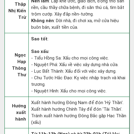
Nên làm
: Lập khế ước, giao dịch, động thổ san
Thập
nền, cầu thầy chữa bệnh, đi săn thú cá, tìm bắt
Nhị Kiến
trộm cướp. Xây đắp nền-tường.
Trừ
Không nên
: Dời nhà, đi chơi xa, mở cửa hiệu
buôn bán, xuất tiền của.
Sao tốt
:
Sao xấu
:
Ngọc
- Tiểu Hồng Sa: Xấu cho mọi công việc.
Hạp
- Nguyệt Phá: Xấu về việc xây dựng nhà cửa.
Thông
- Lục Bất Thành: Xấu đối với việc xây dựng.
Thư
- Chu Tước Hắc Đạo: Kỵ việc nhập trạch và khai
trương.
- Nguyệt Hình: Xấu cho mọi công việc.
Xuất hành hướng Đông Nam để đón 'Hỷ Thần'.
Hướng
Xuất hành hướng Chính Tây để đón 'Tài Thần'.
xuất
Tránh xuất hành hướng Đông Bắc gặp Hạc Thần
hành
(xấu)