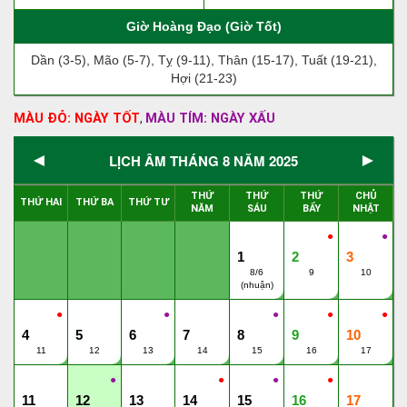
Giờ Hoàng Đạo (Giờ Tốt)
Dần (3-5), Mão (5-7), Tỵ (9-11), Thân (15-17), Tuất (19-21),
Hợi (21-23)
MÀU ĐỎ: NGÀY TỐT
MÀU TÍM: NGÀY XẤU
,
◄
►
LỊCH ÂM THÁNG 8 NĂM 2025
THỨ
THỨ
THỨ
CHỦ
THỨ HAI
THỨ BA
THỨ TƯ
NĂM
SÁU
BẨY
NHẬT
●
●
1
2
3
8/6
9
10
(nhuận)
●
●
●
●
●
4
5
6
7
8
9
10
11
12
13
14
15
16
17
●
●
●
●
11
12
13
14
15
16
17