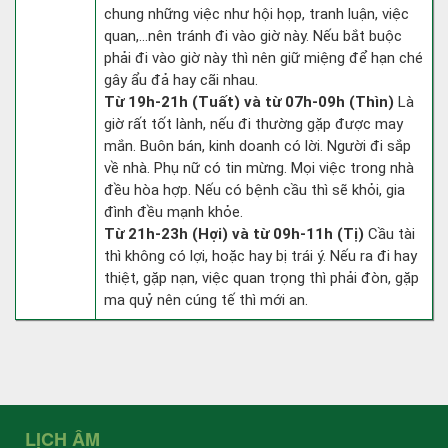
chung những việc như hội họp, tranh luận, việc
quan,…nên tránh đi vào giờ này. Nếu bắt buộc
phải đi vào giờ này thì nên giữ miệng để hạn ché
gây ẩu đả hay cãi nhau.
Từ 19h-21h (Tuất) và từ 07h-09h (Thìn)
Là
giờ rất tốt lành, nếu đi thường gặp được may
mắn. Buôn bán, kinh doanh có lời. Người đi sắp
về nhà. Phụ nữ có tin mừng. Mọi việc trong nhà
đều hòa hợp. Nếu có bệnh cầu thì sẽ khỏi, gia
đình đều mạnh khỏe.
Từ 21h-23h (Hợi) và từ 09h-11h (Tị)
Cầu tài
thì không có lợi, hoặc hay bị trái ý. Nếu ra đi hay
thiệt, gặp nạn, việc quan trọng thì phải đòn, gặp
ma quỷ nên cúng tế thì mới an.
LỊCH ÂM