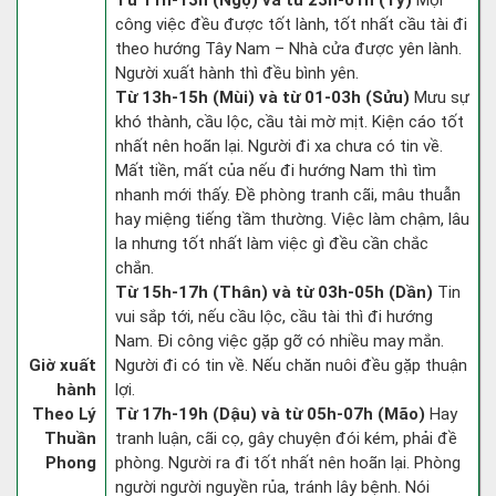
Từ 11h-13h (Ngọ) và từ 23h-01h (Tý)
Mọi
công việc đều được tốt lành, tốt nhất cầu tài đi
theo hướng Tây Nam – Nhà cửa được yên lành.
Người xuất hành thì đều bình yên.
Từ 13h-15h (Mùi) và từ 01-03h (Sửu)
Mưu sự
khó thành, cầu lộc, cầu tài mờ mịt. Kiện cáo tốt
nhất nên hoãn lại. Người đi xa chưa có tin về.
Mất tiền, mất của nếu đi hướng Nam thì tìm
nhanh mới thấy. Đề phòng tranh cãi, mâu thuẫn
hay miệng tiếng tầm thường. Việc làm chậm, lâu
la nhưng tốt nhất làm việc gì đều cần chắc
chắn.
Từ 15h-17h (Thân) và từ 03h-05h (Dần)
Tin
vui sắp tới, nếu cầu lộc, cầu tài thì đi hướng
Nam. Đi công việc gặp gỡ có nhiều may mắn.
Giờ xuất
Người đi có tin về. Nếu chăn nuôi đều gặp thuận
hành
lợi.
Theo Lý
Từ 17h-19h (Dậu) và từ 05h-07h (Mão)
Hay
Thuần
tranh luận, cãi cọ, gây chuyện đói kém, phải đề
Phong
phòng. Người ra đi tốt nhất nên hoãn lại. Phòng
người người nguyền rủa, tránh lây bệnh. Nói