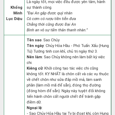
Là ngày tốt, mọi việc đều được yên tâm, hành
Khổng
sự thành công.
Minh
“Đại An gặp được quý nhân
Lục Diệu
Có cơm có rượu tiền tiễn đưa
Chẳng thời cũng được Đại An
Bình an vô sự tấm thân thanh nhàn.”
Tên sao
: Sao Chủy
Tên ngày
: Chủy Hỏa Hầu - Phó Tuấn: Xấu (Hung
Tú) Tướng tinh con khỉ, chủ trị ngày thứ 3.
Nên làm
: Sao Chủy không nên làm bất kỳ việc
chi.
Kiêng cữ
: Khởi công tạo tác việc chi cũng
không tốt. KỴ NHẤT là chôn cất và các vụ thuộc
về chết chôn như sửa đắp mồ mả, làm sanh
phần (làm mồ mã để sẵn), đóng thọ đường
(đóng hòm để sẵn). Ngày này tuyệt đối không
tiến hành chôn cất người chết để tránh gặp
điềm dữ.
Ngoại lệ
:
- Sao Chủy Hỏa Hầu tại Tỵ bị đoạt khí, còn Hung