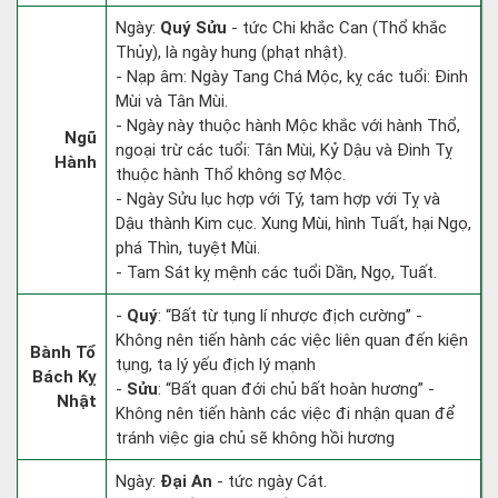
Ngày:
Quý Sửu
- tức Chi khắc Can (Thổ khắc
Thủy), là ngày hung (phạt nhật).
- Nạp âm: Ngày Tang Chá Mộc, kỵ các tuổi: Đinh
Mùi và Tân Mùi.
- Ngày này thuộc hành Mộc khắc với hành Thổ,
Ngũ
ngoại trừ các tuổi: Tân Mùi, Kỷ Dậu và Đinh Tỵ
Hành
thuộc hành Thổ không sợ Mộc.
- Ngày Sửu lục hợp với Tý, tam hợp với Tỵ và
Dậu thành Kim cục. Xung Mùi, hình Tuất, hại Ngọ,
phá Thìn, tuyệt Mùi.
- Tam Sát kỵ mệnh các tuổi Dần, Ngọ, Tuất.
-
Quý
: “Bất từ tụng lí nhược địch cường” -
Không nên tiến hành các việc liên quan đến kiện
Bành Tổ
tụng, ta lý yếu địch lý mạnh
Bách Kỵ
-
Sửu
: “Bất quan đới chủ bất hoàn hương” -
Nhật
Không nên tiến hành các việc đi nhận quan để
tránh việc gia chủ sẽ không hồi hương
Ngày:
Đại An
- tức ngày Cát.