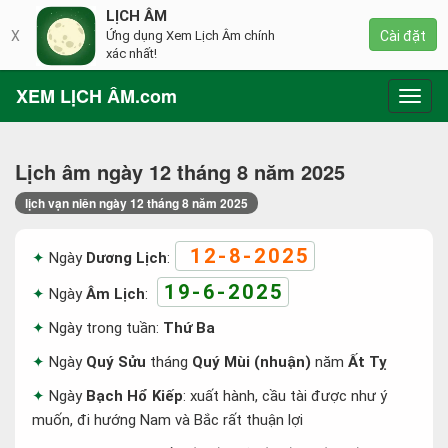
LỊCH ÂM
X
Ứng dụng Xem Lịch Âm chính
Cài đặt
xác nhất!
XEM LỊCH ÂM.com
Toggl
navig
Lịch âm ngày 12 tháng 8 năm 2025
lịch vạn niên ngày 12 tháng 8 năm 2025
12-8-2025
Ngày
Dương Lịch
:
19-6-2025
Ngày
Âm Lịch
:
Ngày trong tuần:
Thứ Ba
Ngày
Quý Sửu
tháng
Quý Mùi (nhuận)
năm
Ất Tỵ
Ngày
Bạch Hổ Kiếp
: xuất hành, cầu tài được như ý
muốn, đi hướng Nam và Bắc rất thuận lợi