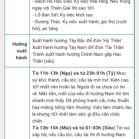
- Bạch Hổ Hắc Đạo: Kỵ việc mai táng. Nếu trùng
ngày với Thiên Giải thì sao tốt.
- Lỗ Ban Sát: Kỵ việc khởi tạo.
- Dương Thác: Kỵ việc xuất hành, giá thú (cưới
hỏi), an táng.
Xuất hành hướng Tây Bắc để đón 'Hỷ Thần'.
Hướng
Xuất hành hướng Tây Nam để đón 'Tài Thần'.
xuất
Tránh xuất hành hướng Chính Nam gặp Hạc
hành
Thần (xấu)
Từ 11h-13h (Ngọ) và từ 23h-01h (Tý)
Mưu
sự khó thành, cầu lộc, cầu tài mờ mịt. Kiện cáo
tốt nhất nên hoãn lại. Người đi xa chưa có tin
về. Mất tiền, mất của nếu đi hướng Nam thì tìm
nhanh mới thấy. Đề phòng tranh cãi, mâu thuẫn
hay miệng tiếng tầm thường. Việc làm chậm, lâu
la nhưng tốt nhất làm việc gì đều cần chắc
chắn.
Từ 13h-15h (Mùi) và từ 01-03h (Sửu)
Tin vui
sắp tới, nếu cầu lộc, cầu tài thì đi hướng Nam.