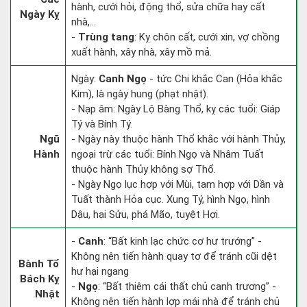
hành, cưới hỏi, động thổ, sửa chữa hay cất
Ngày Kỵ
nhà,...
-
Trùng tang
: Kỵ chôn cất, cưới xin, vợ chồng
xuất hành, xây nhà, xây mồ mả.
Ngày:
Canh Ngọ
- tức Chi khắc Can (Hỏa khắc
Kim), là ngày hung (phạt nhật).
- Nạp âm: Ngày Lộ Bàng Thổ, kỵ các tuổi: Giáp
Tý và Bính Tý.
Ngũ
- Ngày này thuộc hành Thổ khắc với hành Thủy,
Hành
ngoại trừ các tuổi: Bính Ngọ và Nhâm Tuất
thuộc hành Thủy không sợ Thổ.
- Ngày Ngọ lục hợp với Mùi, tam hợp với Dần và
Tuất thành Hỏa cục. Xung Tý, hình Ngọ, hình
Dậu, hại Sửu, phá Mão, tuyệt Hợi.
-
Canh
: “Bất kinh lạc chức cơ hư trướng” -
Không nên tiến hành quay tơ để tránh cũi dệt
Bành Tổ
hư hại ngang
Bách Kỵ
-
Ngọ
: “Bất thiêm cái thất chủ canh trương” -
Nhật
Không nên tiến hành lợp mái nhà để tránh chủ