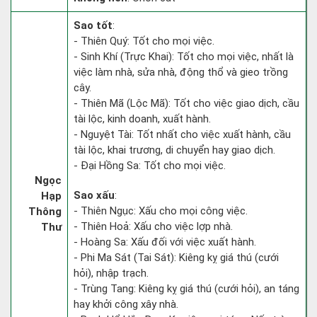
Sao tốt
:
- Thiên Quý: Tốt cho mọi việc.
- Sinh Khí (Trực Khai): Tốt cho mọi việc, nhất là
việc làm nhà, sửa nhà, động thổ và gieo trồng
cây.
- Thiên Mã (Lộc Mã): Tốt cho việc giao dịch, cầu
tài lộc, kinh doanh, xuất hành.
- Nguyệt Tài: Tốt nhất cho việc xuất hành, cầu
tài lộc, khai trương, di chuyển hay giao dịch.
- Đại Hồng Sa: Tốt cho mọi việc.
Ngọc
Sao xấu
:
Hạp
- Thiên Ngục: Xấu cho mọi công việc.
Thông
- Thiên Hoả: Xấu cho việc lợp nhà.
Thư
- Hoàng Sa: Xấu đối với việc xuất hành.
- Phi Ma Sát (Tai Sát): Kiêng kỵ giá thú (cưới
hỏi), nhập trạch.
- Trùng Tang: Kiêng kỵ giá thú (cưới hỏi), an táng
hay khởi công xây nhà.