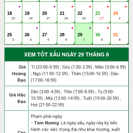
●
●
●
●
●
●
18
19
20
21
22
23
24
25
26
27
28
29
1/7
2
●
●
●
●
25
26
27
28
29
30
31
3
4
5
6
7
8
9
XEM TỐT XẤU NGÀY 29 THÁNG 8
Giờ
Tí (23:00-0:59) ; Sửu (1:00-2:59) ; Mão (5:00-6:59)
Hoàng
; Ngọ (11:00-12:59) ; Thân (15:00-16:59) ; Dậu
Đạo
(17:00-18:59)
Dần (3:00-4:59) ; Thìn (7:00-8:59) ; Tỵ (9:00-
Giờ Hắc
10:59) ; Mùi (13:00-14:59) ; Tuất (19:00-20:59) ;
Đạo
Hợi (21:00-22:59)
Phạm phải ngày:
-
Tam Nương
: Là ngày xấu, ngày này kỵ tiến
hành các việc trọng đại như khai trương, xuất
Các