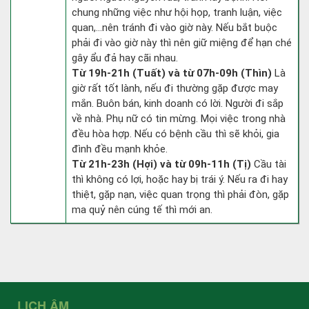
chung những việc như hội họp, tranh luận, việc
quan,…nên tránh đi vào giờ này. Nếu bắt buộc
phải đi vào giờ này thì nên giữ miệng để hạn ché
gây ẩu đả hay cãi nhau.
Từ 19h-21h (Tuất) và từ 07h-09h (Thìn)
Là
giờ rất tốt lành, nếu đi thường gặp được may
mắn. Buôn bán, kinh doanh có lời. Người đi sắp
về nhà. Phụ nữ có tin mừng. Mọi việc trong nhà
đều hòa hợp. Nếu có bệnh cầu thì sẽ khỏi, gia
đình đều mạnh khỏe.
Từ 21h-23h (Hợi) và từ 09h-11h (Tị)
Cầu tài
thì không có lợi, hoặc hay bị trái ý. Nếu ra đi hay
thiệt, gặp nạn, việc quan trọng thì phải đòn, gặp
ma quỷ nên cúng tế thì mới an.
LỊCH ÂM