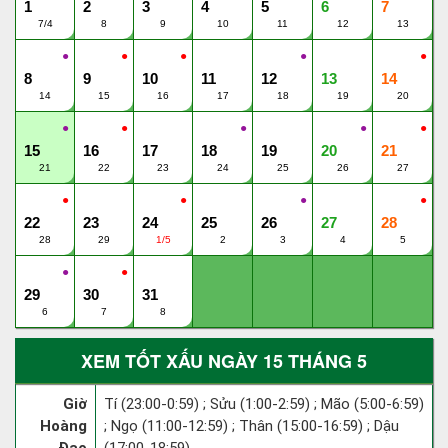
1
2
3
4
5
6
7
7/4
8
9
10
11
12
13
●
●
●
●
●
8
9
10
11
12
13
14
14
15
16
17
18
19
20
●
●
●
●
●
15
16
17
18
19
20
21
21
22
23
24
25
26
27
●
●
●
●
22
23
24
25
26
27
28
28
29
1/5
2
3
4
5
●
●
29
30
31
6
7
8
XEM TỐT XẤU NGÀY 15 THÁNG 5
Giờ
Tí (23:00-0:59) ; Sửu (1:00-2:59) ; Mão (5:00-6:59)
Hoàng
; Ngọ (11:00-12:59) ; Thân (15:00-16:59) ; Dậu