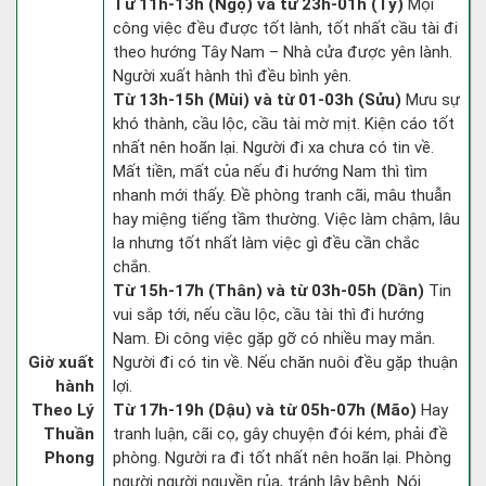
Từ 11h-13h (Ngọ) và từ 23h-01h (Tý)
Mọi
công việc đều được tốt lành, tốt nhất cầu tài đi
theo hướng Tây Nam – Nhà cửa được yên lành.
Người xuất hành thì đều bình yên.
Từ 13h-15h (Mùi) và từ 01-03h (Sửu)
Mưu sự
khó thành, cầu lộc, cầu tài mờ mịt. Kiện cáo tốt
nhất nên hoãn lại. Người đi xa chưa có tin về.
Mất tiền, mất của nếu đi hướng Nam thì tìm
nhanh mới thấy. Đề phòng tranh cãi, mâu thuẫn
hay miệng tiếng tầm thường. Việc làm chậm, lâu
la nhưng tốt nhất làm việc gì đều cần chắc
chắn.
Từ 15h-17h (Thân) và từ 03h-05h (Dần)
Tin
vui sắp tới, nếu cầu lộc, cầu tài thì đi hướng
Nam. Đi công việc gặp gỡ có nhiều may mắn.
Giờ xuất
Người đi có tin về. Nếu chăn nuôi đều gặp thuận
hành
lợi.
Theo Lý
Từ 17h-19h (Dậu) và từ 05h-07h (Mão)
Hay
Thuần
tranh luận, cãi cọ, gây chuyện đói kém, phải đề
Phong
phòng. Người ra đi tốt nhất nên hoãn lại. Phòng
người người nguyền rủa, tránh lây bệnh. Nói