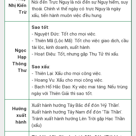
Nói đến Trực Nguy là nói đến sự Nguy hiểm, suy
Nhị Kiến
thoái. Chính vì thế ngày có trực Nguy là ngày
Trừ
xấu, tiến hành muôn việc đều hung.
Sao tốt
:
- Nguyệt Đức: Tốt cho mọi việc.
- Thiên Mã (Lộc Mã): Tốt cho việc giao dịch, cầu
tài lộc, kinh doanh, xuất hành.
Ngọc
- Hoạt Điệu: Tốt, nhưng gặp Thụ Tử thì xấu.
Hạp
Thông
Sao xấu
:
Thư
- Thiên Lại: Xấu cho mọi công việc.
- Hoang Vu: Xấu cho mọi công việc.
- Bạch Hổ Hắc Đạo: Kỵ việc mai táng. Nếu trùng
ngày với Thiên Giải thì sao tốt.
Xuất hành hướng Tây Bắc để đón 'Hỷ Thần'.
Hướng
Xuất hành hướng Tây Nam để đón 'Tài Thần'.
xuất
Tránh xuất hành hướng Lên Trời gặp Hạc Thần
hành
(xấu)