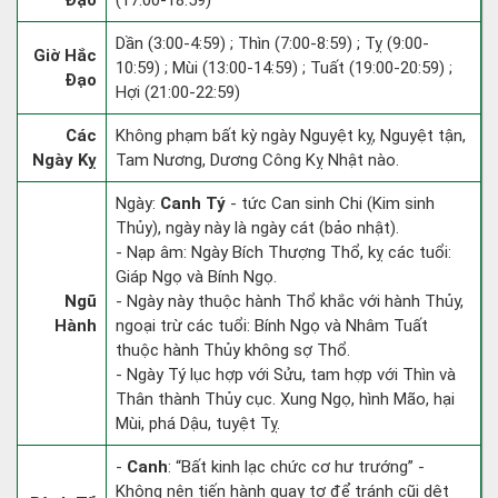
Đạo
(17:00-18:59)
Dần (3:00-4:59) ; Thìn (7:00-8:59) ; Tỵ (9:00-
Giờ Hắc
10:59) ; Mùi (13:00-14:59) ; Tuất (19:00-20:59) ;
Đạo
Hợi (21:00-22:59)
Các
Không phạm bất kỳ ngày Nguyệt kỵ, Nguyệt tận,
Ngày Kỵ
Tam Nương, Dương Công Kỵ Nhật nào.
Ngày:
Canh Tý
- tức Can sinh Chi (Kim sinh
Thủy), ngày này là ngày cát (bảo nhật).
- Nạp âm: Ngày Bích Thượng Thổ, kỵ các tuổi:
Giáp Ngọ và Bính Ngọ.
Ngũ
- Ngày này thuộc hành Thổ khắc với hành Thủy,
Hành
ngoại trừ các tuổi: Bính Ngọ và Nhâm Tuất
thuộc hành Thủy không sợ Thổ.
- Ngày Tý lục hợp với Sửu, tam hợp với Thìn và
Thân thành Thủy cục. Xung Ngọ, hình Mão, hại
Mùi, phá Dậu, tuyệt Tỵ.
-
Canh
: “Bất kinh lạc chức cơ hư trướng” -
Không nên tiến hành quay tơ để tránh cũi dệt