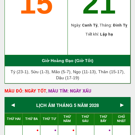
15
21
Ngày:
Canh Tý
, Tháng:
Đinh Tỵ
Tiết khí:
Lập hạ
Giờ Hoàng Đạo (Giờ Tốt)
Tý (23-1), Sửu (1-3), Mão (5-7), Ngọ (11-13), Thân (15-17),
Dậu (17-19)
MÀU ĐỎ: NGÀY TỐT
MÀU TÍM: NGÀY XẤU
,
◄
►
LỊCH ÂM THÁNG 5 NĂM 2028
THỨ
THỨ
THỨ
CHỦ
THỨ HAI
THỨ BA
THỨ TƯ
NĂM
SÁU
BẨY
NHẬT
●
●
●
●