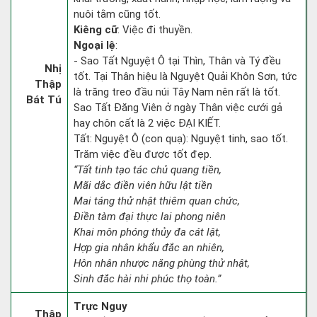
nuôi tằm cũng tốt.
Kiêng cữ
: Việc đi thuyền.
Ngoại lệ
:
- Sao Tất Nguyệt Ô tại Thìn, Thân và Tý đều
Nhị
tốt. Tại Thân hiệu là Nguyệt Quải Khôn Sơn, tức
Thập
là trăng treo đầu núi Tây Nam nên rất là tốt.
Bát Tú
Sao Tất Đăng Viên ở ngày Thân việc cưới gả
hay chôn cất là 2 việc ĐẠI KIẾT.
Tất: Nguyệt Ô (con quạ): Nguyệt tinh, sao tốt.
Trăm việc đều được tốt đẹp.
“Tất tinh tạo tác chủ quang tiền,
Mãi dắc điền viên hữu lật tiền
Mai táng thử nhật thiêm quan chức,
Điền tàm đại thực lai phong niên
Khai môn phóng thủy đa cát lật,
Hợp gia nhân khẩu đắc an nhiên,
Hôn nhân nhược năng phùng thử nhật,
Sinh đắc hài nhi phúc thọ toàn.”
Trực Nguy
Thập