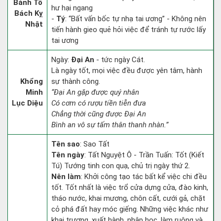
Bành Tổ
hư hại ngang
Bách Kỵ
-
Tý
: “Bất vấn bốc tự nhạ tai ương” - Không nên
Nhật
tiến hành gieo quẻ hỏi việc để tránh tự rước lấy
tai ương
Ngày:
Đại An
- tức ngày Cát.
Là ngày tốt, mọi việc đều được yên tâm, hành
Khổng
sự thành công.
Minh
“Đại An gặp được quý nhân
Lục Diệu
Có cơm có rượu tiền tiễn đưa
Chẳng thời cũng được Đại An
Bình an vô sự tấm thân thanh nhàn.”
Tên sao
: Sao Tất
Tên ngày
: Tất Nguyệt Ô - Trần Tuấn: Tốt (Kiết
Tú) Tướng tinh con quạ, chủ trị ngày thứ 2.
Nên làm
: Khởi công tạo tác bất kể việc chi đều
tốt. Tốt nhất là việc trổ cửa dựng cửa, đào kinh,
tháo nước, khai mương, chôn cất, cưới gả, chặt
cỏ phá đất hay móc giếng. Những việc khác như
khai trương, xuất hành, nhập học, làm ruộng và