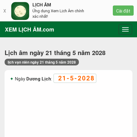
LỊCH ÂM
X
Ứng dụng Xem Lịch Âm chính
Cài đặt
xác nhất!
XEM LỊCH ÂM.com
Toggl
navig
Lịch âm ngày 21 tháng 5 năm 2028
lịch vạn niên ngày 21 tháng 5 năm 2028
21-5-2028
Ngày
Dương Lịch
: