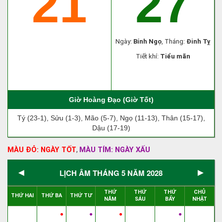
21
27
Ngày:
Bính Ngọ
, Tháng:
Đinh Tỵ
Tiết khí:
Tiểu mãn
Giờ Hoàng Đạo (Giờ Tốt)
Tý (23-1), Sửu (1-3), Mão (5-7), Ngọ (11-13), Thân (15-17),
Dậu (17-19)
MÀU ĐỎ: NGÀY TỐT
MÀU TÍM: NGÀY XẤU
,
◄
►
LỊCH ÂM THÁNG 5 NĂM 2028
THỨ
THỨ
THỨ
CHỦ
THỨ HAI
THỨ BA
THỨ TƯ
NĂM
SÁU
BẨY
NHẬT
●
●
●
●