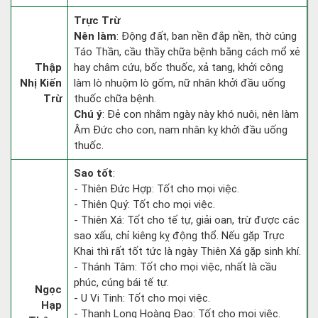
Trực Trừ
Nên làm
: Động đất, ban nền đắp nền, thờ cúng
Táo Thần, cầu thầy chữa bệnh bằng cách mổ xẻ
Thập
hay châm cứu, bốc thuốc, xả tang, khởi công
Nhị Kiến
làm lò nhuộm lò gốm, nữ nhân khởi đầu uống
Trừ
thuốc chữa bệnh.
Chú ý
: Đẻ con nhằm ngày này khó nuôi, nên làm
Âm Đức cho con, nam nhân kỵ khởi đầu uống
thuốc.
Sao tốt
:
- Thiên Đức Hợp: Tốt cho mọi việc.
- Thiên Quý: Tốt cho mọi việc.
- Thiên Xá: Tốt cho tế tự, giải oan, trừ được các
sao xấu, chỉ kiêng kỵ động thổ. Nếu gặp Trực
Khai thì rất tốt tức là ngày Thiên Xá gặp sinh khí.
- Thánh Tâm: Tốt cho mọi việc, nhất là cầu
phúc, cúng bái tế tự.
Ngọc
- U Vi Tinh: Tốt cho mọi việc.
Hạp
- Thanh Long Hoàng Đạo: Tốt cho mọi việc.