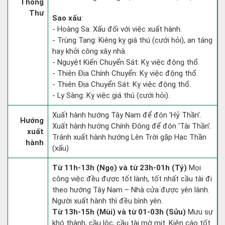
Thông
Thư
Sao xấu
:
- Hoàng Sa: Xấu đối với việc xuất hành.
- Trùng Tang: Kiêng kỵ giá thú (cưới hỏi), an táng
hay khởi công xây nhà.
- Nguyệt Kiến Chuyển Sát: Kỵ việc động thổ.
- Thiên Địa Chính Chuyển: Kỵ việc động thổ.
- Thiên Địa Chuyển Sát: Kỵ việc động thổ.
- Ly Sàng: Kỵ việc giá thú (cưới hỏi).
Xuất hành hướng Tây Nam để đón 'Hỷ Thần'.
Hướng
Xuất hành hướng Chính Đông để đón 'Tài Thần'.
xuất
Tránh xuất hành hướng Lên Trời gặp Hạc Thần
hành
(xấu)
Từ 11h-13h (Ngọ) và từ 23h-01h (Tý)
Mọi
công việc đều được tốt lành, tốt nhất cầu tài đi
theo hướng Tây Nam – Nhà cửa được yên lành.
Người xuất hành thì đều bình yên.
Từ 13h-15h (Mùi) và từ 01-03h (Sửu)
Mưu sự
khó thành, cầu lộc, cầu tài mờ mịt. Kiện cáo tốt