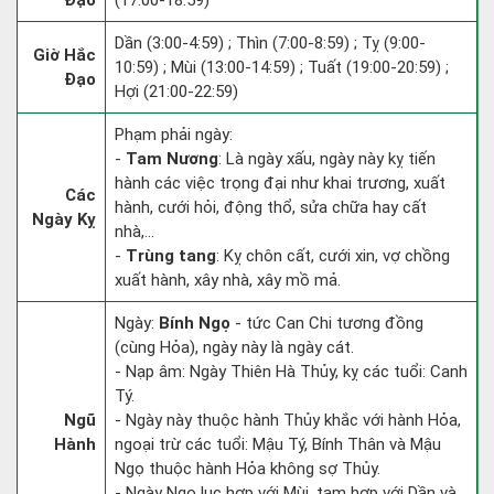
Đạo
(17:00-18:59)
Dần (3:00-4:59) ; Thìn (7:00-8:59) ; Tỵ (9:00-
Giờ Hắc
10:59) ; Mùi (13:00-14:59) ; Tuất (19:00-20:59) ;
Đạo
Hợi (21:00-22:59)
Phạm phải ngày:
-
Tam Nương
: Là ngày xấu, ngày này kỵ tiến
hành các việc trọng đại như khai trương, xuất
Các
hành, cưới hỏi, động thổ, sửa chữa hay cất
Ngày Kỵ
nhà,...
-
Trùng tang
: Kỵ chôn cất, cưới xin, vợ chồng
xuất hành, xây nhà, xây mồ mả.
Ngày:
Bính Ngọ
- tức Can Chi tương đồng
(cùng Hỏa), ngày này là ngày cát.
- Nạp âm: Ngày Thiên Hà Thủy, kỵ các tuổi: Canh
Tý.
Ngũ
- Ngày này thuộc hành Thủy khắc với hành Hỏa,
Hành
ngoại trừ các tuổi: Mậu Tý, Bính Thân và Mậu
Ngọ thuộc hành Hỏa không sợ Thủy.
- Ngày Ngọ lục hợp với Mùi, tam hợp với Dần và