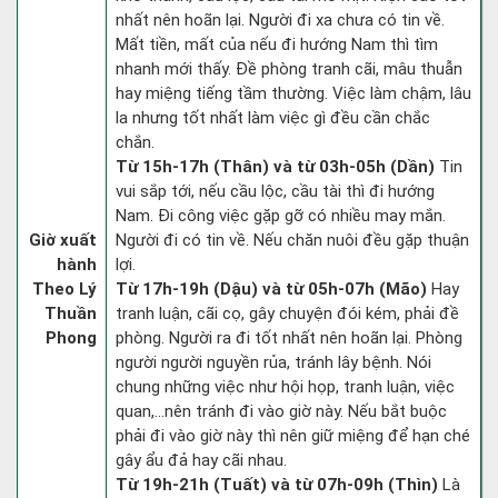
nhất nên hoãn lại. Người đi xa chưa có tin về.
Mất tiền, mất của nếu đi hướng Nam thì tìm
nhanh mới thấy. Đề phòng tranh cãi, mâu thuẫn
hay miệng tiếng tầm thường. Việc làm chậm, lâu
la nhưng tốt nhất làm việc gì đều cần chắc
chắn.
Từ 15h-17h (Thân) và từ 03h-05h (Dần)
Tin
vui sắp tới, nếu cầu lộc, cầu tài thì đi hướng
Nam. Đi công việc gặp gỡ có nhiều may mắn.
Giờ xuất
Người đi có tin về. Nếu chăn nuôi đều gặp thuận
hành
lợi.
Theo Lý
Từ 17h-19h (Dậu) và từ 05h-07h (Mão)
Hay
Thuần
tranh luận, cãi cọ, gây chuyện đói kém, phải đề
Phong
phòng. Người ra đi tốt nhất nên hoãn lại. Phòng
người người nguyền rủa, tránh lây bệnh. Nói
chung những việc như hội họp, tranh luận, việc
quan,…nên tránh đi vào giờ này. Nếu bắt buộc
phải đi vào giờ này thì nên giữ miệng để hạn ché
gây ẩu đả hay cãi nhau.
Từ 19h-21h (Tuất) và từ 07h-09h (Thìn)
Là