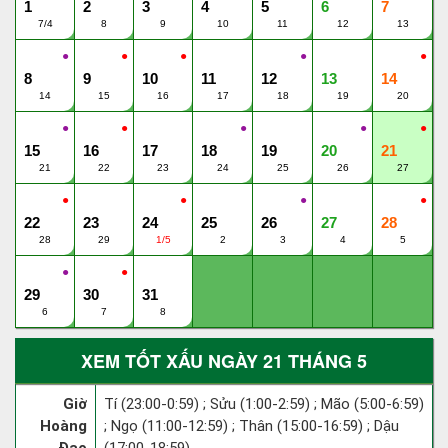
1
2
3
4
5
6
7
7/4
8
9
10
11
12
13
●
●
●
●
●
8
9
10
11
12
13
14
14
15
16
17
18
19
20
●
●
●
●
●
15
16
17
18
19
20
21
21
22
23
24
25
26
27
●
●
●
●
22
23
24
25
26
27
28
28
29
1/5
2
3
4
5
●
●
29
30
31
6
7
8
XEM TỐT XẤU NGÀY 21 THÁNG 5
Giờ
Tí (23:00-0:59) ; Sửu (1:00-2:59) ; Mão (5:00-6:59)
Hoàng
; Ngọ (11:00-12:59) ; Thân (15:00-16:59) ; Dậu