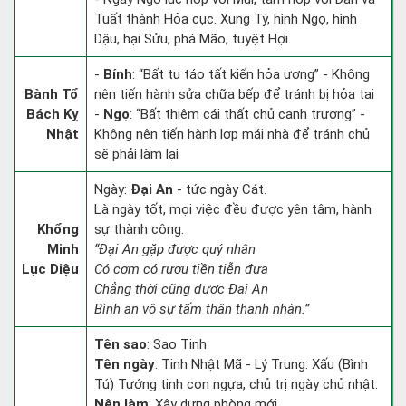
Tuất thành Hỏa cục. Xung Tý, hình Ngọ, hình
Dậu, hại Sửu, phá Mão, tuyệt Hợi.
-
Bính
: “Bất tu táo tất kiến hỏa ương” - Không
Bành Tổ
nên tiến hành sửa chữa bếp để tránh bị hỏa tai
Bách Kỵ
-
Ngọ
: “Bất thiêm cái thất chủ canh trương” -
Nhật
Không nên tiến hành lợp mái nhà để tránh chủ
sẽ phải làm lại
Ngày:
Đại An
- tức ngày Cát.
Là ngày tốt, mọi việc đều được yên tâm, hành
Khổng
sự thành công.
Minh
“Đại An gặp được quý nhân
Lục Diệu
Có cơm có rượu tiền tiễn đưa
Chẳng thời cũng được Đại An
Bình an vô sự tấm thân thanh nhàn.”
Tên sao
: Sao Tinh
Tên ngày
: Tinh Nhật Mã - Lý Trung: Xấu (Bình
Tú) Tướng tinh con ngựa, chủ trị ngày chủ nhật.
Nên làm
: Xây dựng phòng mới.