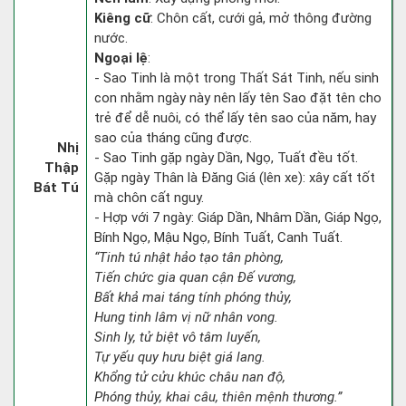
Kiêng cữ
: Chôn cất, cưới gả, mở thông đường
nước.
Ngoại lệ
:
- Sao Tinh là một trong Thất Sát Tinh, nếu sinh
con nhằm ngày này nên lấy tên Sao đặt tên cho
trẻ để dễ nuôi, có thể lấy tên sao của năm, hay
sao của tháng cũng được.
Nhị
- Sao Tinh gặp ngày Dần, Ngọ, Tuất đều tốt.
Thập
Gặp ngày Thân là Đăng Giá (lên xe): xây cất tốt
Bát Tú
mà chôn cất nguy.
- Hợp với 7 ngày: Giáp Dần, Nhâm Dần, Giáp Ngọ,
Bính Ngọ, Mậu Ngọ, Bính Tuất, Canh Tuất.
“Tinh tú nhật hảo tạo tân phòng,
Tiến chức gia quan cận Đế vương,
Bất khả mai táng tính phóng thủy,
Hung tinh lâm vị nữ nhân vong.
Sinh ly, tử biệt vô tâm luyến,
Tự yếu quy hưu biệt giá lang.
Khổng tử cửu khúc châu nan độ,
Phóng thủy, khai câu, thiên mệnh thương.”