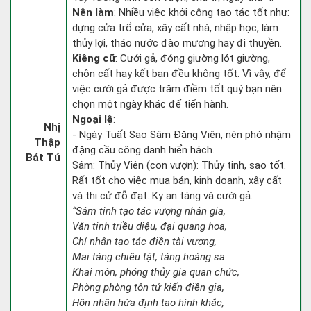
Nên làm
: Nhiều việc khởi công tạo tác tốt như:
dựng cửa trổ cửa, xây cất nhà, nhập học, làm
thủy lợi, tháo nước đào mương hay đi thuyền.
Kiêng cữ
: Cưới gả, đóng giường lót giường,
chôn cất hay kết bạn đều không tốt. Vì vậy, để
việc cưới gả được trăm điềm tốt quý bạn nên
chọn một ngày khác để tiến hành.
Ngoại lệ
:
Nhị
- Ngày Tuất Sao Sâm Đăng Viên, nên phó nhậm
Thập
đặng cầu công danh hiển hách.
Bát Tú
Sâm: Thủy Viên (con vượn): Thủy tinh, sao tốt.
Rất tốt cho việc mua bán, kinh doanh, xây cất
và thi cử đỗ đạt. Kỵ an táng và cưới gả.
“Sâm tinh tạo tác vượng nhân gia,
Văn tinh triều diệu, đại quang hoa,
Chỉ nhân tạo tác điền tài vượng,
Mai táng chiêu tật, táng hoàng sa.
Khai môn, phóng thủy gia quan chức,
Phòng phòng tôn tử kiến điền gia,
Hôn nhân hứa định tao hình khắc,