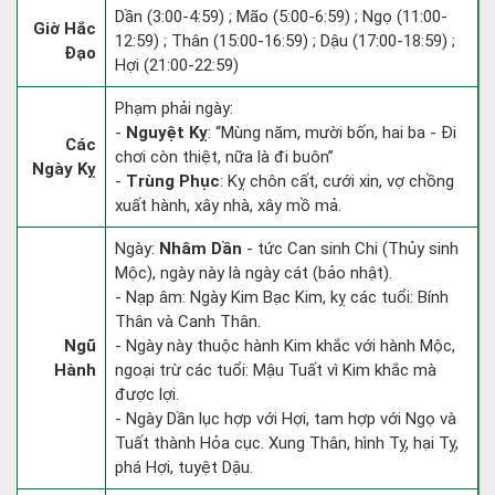
Dần (3:00-4:59) ; Mão (5:00-6:59) ; Ngọ (11:00-
Giờ Hắc
12:59) ; Thân (15:00-16:59) ; Dậu (17:00-18:59) ;
Đạo
Hợi (21:00-22:59)
Phạm phải ngày:
-
Nguyệt Kỵ
: “Mùng năm, mười bốn, hai ba - Đi
Các
chơi còn thiệt, nữa là đi buôn”
Ngày Kỵ
-
Trùng Phục
: Kỵ chôn cất, cưới xin, vợ chồng
xuất hành, xây nhà, xây mồ mả.
Ngày:
Nhâm Dần
- tức Can sinh Chi (Thủy sinh
Mộc), ngày này là ngày cát (bảo nhật).
- Nạp âm: Ngày Kim Bạc Kim, kỵ các tuổi: Bính
Thân và Canh Thân.
Ngũ
- Ngày này thuộc hành Kim khắc với hành Mộc,
Hành
ngoại trừ các tuổi: Mậu Tuất vì Kim khắc mà
được lợi.
- Ngày Dần lục hợp với Hợi, tam hợp với Ngọ và
Tuất thành Hỏa cục. Xung Thân, hình Tỵ, hại Tỵ,
phá Hợi, tuyệt Dậu.