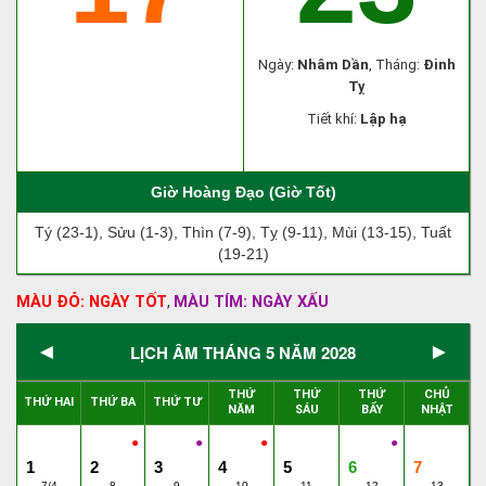
Ngày:
Nhâm Dần
, Tháng:
Đinh
Tỵ
Tiết khí:
Lập hạ
Giờ Hoàng Đạo (Giờ Tốt)
Tý (23-1), Sửu (1-3), Thìn (7-9), Tỵ (9-11), Mùi (13-15), Tuất
(19-21)
MÀU ĐỎ: NGÀY TỐT
MÀU TÍM: NGÀY XẤU
,
◄
►
LỊCH ÂM THÁNG 5 NĂM 2028
THỨ
THỨ
THỨ
CHỦ
THỨ HAI
THỨ BA
THỨ TƯ
NĂM
SÁU
BẨY
NHẬT
●
●
●
●
1
2
3
4
5
6
7
7/4
8
9
10
11
12
13