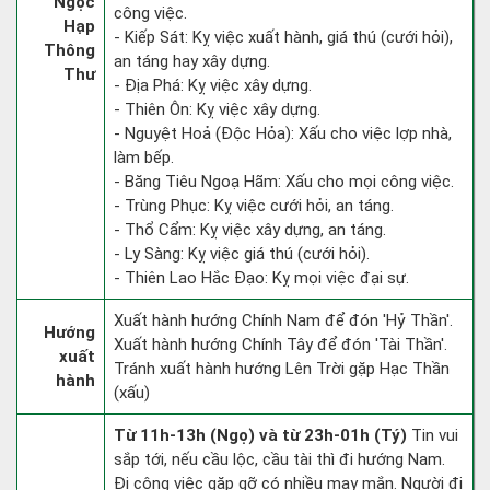
Ngọc
công việc.
Hạp
- Kiếp Sát: Kỵ việc xuất hành, giá thú (cưới hỏi),
Thông
an táng hay xây dựng.
Thư
- Địa Phá: Kỵ việc xây dựng.
- Thiên Ôn: Kỵ việc xây dựng.
- Nguyệt Hoả (Độc Hỏa): Xấu cho việc lợp nhà,
làm bếp.
- Băng Tiêu Ngoạ Hãm: Xấu cho mọi công việc.
- Trùng Phục: Kỵ việc cưới hỏi, an táng.
- Thổ Cẩm: Kỵ việc xây dựng, an táng.
- Ly Sàng: Kỵ việc giá thú (cưới hỏi).
- Thiên Lao Hắc Đạo: Kỵ mọi việc đại sự.
Xuất hành hướng Chính Nam để đón 'Hỷ Thần'.
Hướng
Xuất hành hướng Chính Tây để đón 'Tài Thần'.
xuất
Tránh xuất hành hướng Lên Trời gặp Hạc Thần
hành
(xấu)
Từ 11h-13h (Ngọ) và từ 23h-01h (Tý)
Tin vui
sắp tới, nếu cầu lộc, cầu tài thì đi hướng Nam.
Đi công việc gặp gỡ có nhiều may mắn. Người đi