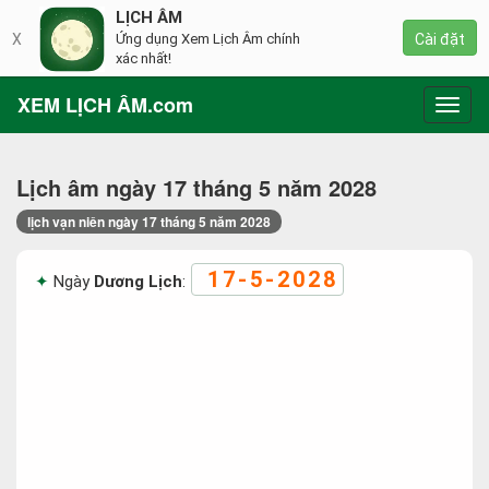
LỊCH ÂM
X
Ứng dụng Xem Lịch Âm chính
Cài đặt
xác nhất!
XEM LỊCH ÂM.com
Toggl
navig
Lịch âm ngày 17 tháng 5 năm 2028
lịch vạn niên ngày 17 tháng 5 năm 2028
17-5-2028
Ngày
Dương Lịch
: