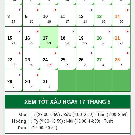
●
●
●
●
●
8
9
10
11
12
13
14
14
15
16
17
18
19
20
●
●
●
●
●
15
16
17
18
19
20
21
21
22
23
24
25
26
27
●
●
●
●
22
23
24
25
26
27
28
28
29
1/5
2
3
4
5
●
●
29
30
31
6
7
8
XEM TỐT XẤU NGÀY 17 THÁNG 5
Giờ
Tí (23:00-0:59) ; Sửu (1:00-2:59) ; Thìn (7:00-8:59)
Hoàng
; Tỵ (9:00-10:59) ; Mùi (13:00-14:59) ; Tuất
Đạo
(19:00-20:59)