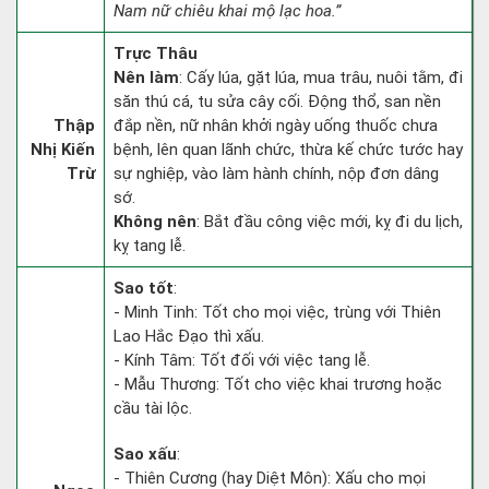
Nam nữ chiêu khai mộ lạc hoa.”
Trực Thâu
Nên làm
: Cấy lúa, gặt lúa, mua trâu, nuôi tằm, đi
săn thú cá, tu sửa cây cối. Động thổ, san nền
Thập
đắp nền, nữ nhân khởi ngày uống thuốc chưa
Nhị Kiến
bệnh, lên quan lãnh chức, thừa kế chức tước hay
Trừ
sự nghiệp, vào làm hành chính, nộp đơn dâng
sớ.
Không nên
: Bắt đầu công việc mới, kỵ đi du lịch,
kỵ tang lễ.
Sao tốt
:
- Minh Tinh: Tốt cho mọi việc, trùng với Thiên
Lao Hắc Đạo thì xấu.
- Kính Tâm: Tốt đối với việc tang lễ.
- Mẫu Thương: Tốt cho việc khai trương hoặc
cầu tài lộc.
Sao xấu
:
- Thiên Cương (hay Diệt Môn): Xấu cho mọi