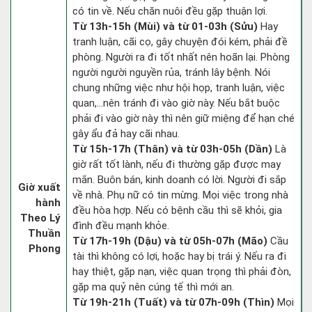
có tin về. Nếu chăn nuôi đều gặp thuận lợi.
Từ 13h-15h (Mùi) và từ 01-03h (Sửu)
Hay
tranh luận, cãi cọ, gây chuyện đói kém, phải đề
phòng. Người ra đi tốt nhất nên hoãn lại. Phòng
người người nguyền rủa, tránh lây bệnh. Nói
chung những việc như hội họp, tranh luận, việc
quan,…nên tránh đi vào giờ này. Nếu bắt buộc
phải đi vào giờ này thì nên giữ miệng để hạn ché
gây ẩu đả hay cãi nhau.
Từ 15h-17h (Thân) và từ 03h-05h (Dần)
Là
giờ rất tốt lành, nếu đi thường gặp được may
mắn. Buôn bán, kinh doanh có lời. Người đi sắp
Giờ xuất
về nhà. Phụ nữ có tin mừng. Mọi việc trong nhà
hành
đều hòa hợp. Nếu có bệnh cầu thì sẽ khỏi, gia
Theo Lý
đình đều mạnh khỏe.
Thuần
Từ 17h-19h (Dậu) và từ 05h-07h (Mão)
Cầu
Phong
tài thì không có lợi, hoặc hay bị trái ý. Nếu ra đi
hay thiệt, gặp nạn, việc quan trọng thì phải đòn,
gặp ma quỷ nên cúng tế thì mới an.
Từ 19h-21h (Tuất) và từ 07h-09h (Thìn)
Mọi