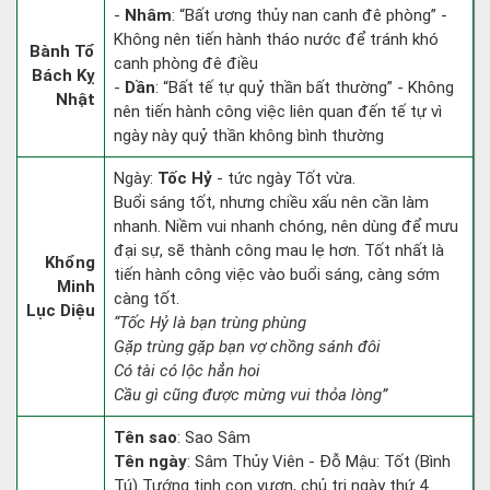
-
Nhâm
: “Bất ương thủy nan canh đê phòng” -
Không nên tiến hành tháo nước để tránh khó
Bành Tổ
canh phòng đê điều
Bách Kỵ
-
Dần
: “Bất tế tự quỷ thần bất thường” - Không
Nhật
nên tiến hành công việc liên quan đến tế tự vì
ngày này quỷ thần không bình thường
Ngày:
Tốc Hỷ
- tức ngày Tốt vừa.
Buổi sáng tốt, nhưng chiều xấu nên cần làm
nhanh. Niềm vui nhanh chóng, nên dùng để mưu
đại sự, sẽ thành công mau lẹ hơn. Tốt nhất là
Khổng
tiến hành công việc vào buổi sáng, càng sớm
Minh
càng tốt.
Lục Diệu
“Tốc Hỷ là bạn trùng phùng
Gặp trùng gặp bạn vợ chồng sánh đôi
Có tài có lộc hẳn hoi
Cầu gì cũng được mừng vui thỏa lòng”
Tên sao
: Sao Sâm
Tên ngày
: Sâm Thủy Viên - Đỗ Mậu: Tốt (Bình
Tú) Tướng tinh con vượn, chủ trị ngày thứ 4.