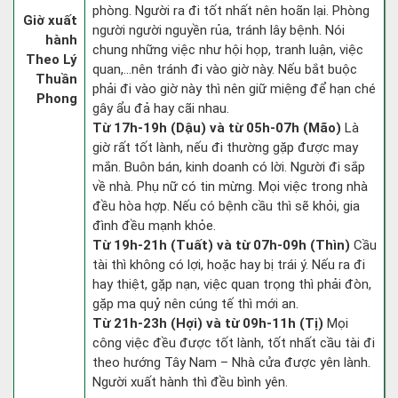
phòng. Người ra đi tốt nhất nên hoãn lại. Phòng
Giờ xuất
người người nguyền rủa, tránh lây bệnh. Nói
hành
chung những việc như hội họp, tranh luận, việc
Theo Lý
quan,…nên tránh đi vào giờ này. Nếu bắt buộc
Thuần
phải đi vào giờ này thì nên giữ miệng để hạn ché
Phong
gây ẩu đả hay cãi nhau.
Từ 17h-19h (Dậu) và từ 05h-07h (Mão)
Là
giờ rất tốt lành, nếu đi thường gặp được may
mắn. Buôn bán, kinh doanh có lời. Người đi sắp
về nhà. Phụ nữ có tin mừng. Mọi việc trong nhà
đều hòa hợp. Nếu có bệnh cầu thì sẽ khỏi, gia
đình đều mạnh khỏe.
Từ 19h-21h (Tuất) và từ 07h-09h (Thìn)
Cầu
tài thì không có lợi, hoặc hay bị trái ý. Nếu ra đi
hay thiệt, gặp nạn, việc quan trọng thì phải đòn,
gặp ma quỷ nên cúng tế thì mới an.
Từ 21h-23h (Hợi) và từ 09h-11h (Tị)
Mọi
công việc đều được tốt lành, tốt nhất cầu tài đi
theo hướng Tây Nam – Nhà cửa được yên lành.
Người xuất hành thì đều bình yên.