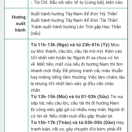
- Tội Chỉ: Xấu với việc tế tự (cúng bái), kiện cáo.
Xuất hành hướng Tây Nam để đón 'Hỷ Thần'.
Hướng
Xuất hành hướng Tây Nam để đón 'Tài Thần'.
xuất
Tránh xuất hành hướng Lên Trời gặp Hạc Thần
hành
(xấu)
Từ 11h-13h (Ngọ) và từ 23h-01h (Tý)
Mưu
sự khó thành, cầu lộc, cầu tài mờ mịt. Kiện cáo
tốt nhất nên hoãn lại. Người đi xa chưa có tin
về. Mất tiền, mất của nếu đi hướng Nam thì tìm
nhanh mới thấy. Đề phòng tranh cãi, mâu thuẫn
hay miệng tiếng tầm thường. Việc làm chậm, lâu
la nhưng tốt nhất làm việc gì đều cần chắc
chắn.
Từ 13h-15h (Mùi) và từ 01-03h (Sửu)
Tin vui
sắp tới, nếu cầu lộc, cầu tài thì đi hướng Nam.
Đi công việc gặp gỡ có nhiều may mắn. Người đi
có tin về. Nếu chăn nuôi đều gặp thuận lợi.
Từ 15h-17h (Thân) và từ 03h-05h (Dần)
Hay
tranh luận, cãi cọ, gây chuyện đói kém, phải đề