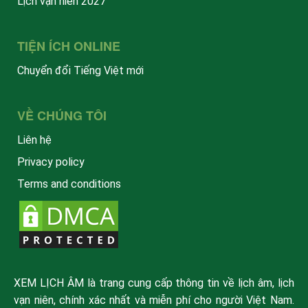
Lịch vạn niên 2027
TIỆN ÍCH ONLINE
Chuyển đổi Tiếng Việt mới
VỀ CHÚNG TÔI
Liên hệ
Privacy policy
Terms and conditions
XEM LỊCH ÂM là trang cung cấp thông tin về lịch âm, lịch
vạn niên, chính xác nhất và miễn phí cho người Việt Nam.