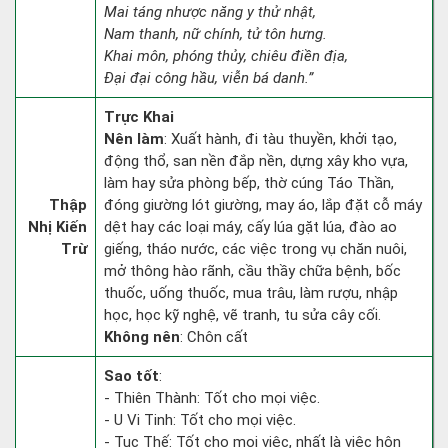
Mai táng nhược năng y thử nhật,
Nam thanh, nữ chính, tử tôn hưng.
Khai môn, phóng thủy, chiêu điền địa,
Đại đại công hầu, viễn bá danh.”
Trực Khai
Nên làm
: Xuất hành, đi tàu thuyền, khởi tạo,
động thổ, san nền đắp nền, dựng xây kho vựa,
làm hay sửa phòng bếp, thờ cúng Táo Thần,
Thập
đóng giường lót giường, may áo, lắp đặt cỗ máy
Nhị Kiến
dệt hay các loại máy, cấy lúa gặt lúa, đào ao
Trừ
giếng, tháo nước, các việc trong vụ chăn nuôi,
mở thông hào rãnh, cầu thầy chữa bệnh, bốc
thuốc, uống thuốc, mua trâu, làm rượu, nhập
học, học kỹ nghệ, vẽ tranh, tu sửa cây cối.
Không nên
: Chôn cất
Sao tốt
:
- Thiên Thành: Tốt cho mọi việc.
- U Vi Tinh: Tốt cho mọi việc.
- Tục Thế: Tốt cho mọi việc, nhất là việc hôn