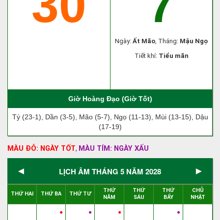
30
7
Ngày:
Ất Mão
, Tháng:
Mậu Ngọ
Tiết khí:
Tiểu mãn
Giờ Hoàng Đạo (Giờ Tốt)
Tý (23-1), Dần (3-5), Mão (5-7), Ngọ (11-13), Mùi (13-15), Dậu
(17-19)
MÀU ĐỎ: NGÀY TỐT
MÀU TÍM: NGÀY XẤU
,
◄
►
LỊCH ÂM THÁNG 5 NĂM 2028
THỨ
THỨ
THỨ
CHỦ
THỨ HAI
THỨ BA
THỨ TƯ
NĂM
SÁU
BẨY
NHẬT
●
●
●
●