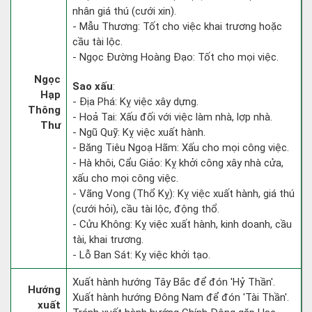
nhân giá thú (cưới xin).
- Mẫu Thương: Tốt cho việc khai trương hoặc
cầu tài lộc.
- Ngọc Đường Hoàng Đạo: Tốt cho mọi việc.
Ngọc
Sao xấu
:
Hạp
- Địa Phá: Kỵ việc xây dựng.
Thông
- Hoả Tai: Xấu đối với việc làm nhà, lợp nhà.
Thư
- Ngũ Quỹ: Kỵ việc xuất hành.
- Băng Tiêu Ngoạ Hãm: Xấu cho mọi công việc.
- Hà khôi, Cẩu Giảo: Kỵ khởi công xây nhà cửa,
xấu cho mọi công việc.
- Vãng Vong (Thổ Kỵ): Kỵ việc xuất hành, giá thú
(cưới hỏi), cầu tài lộc, động thổ.
- Cửu Không: Kỵ việc xuất hành, kinh doanh, cầu
tài, khai trương.
- Lỗ Ban Sát: Kỵ việc khởi tạo.
Xuất hành hướng Tây Bắc để đón 'Hỷ Thần'.
Hướng
Xuất hành hướng Đông Nam để đón 'Tài Thần'.
xuất