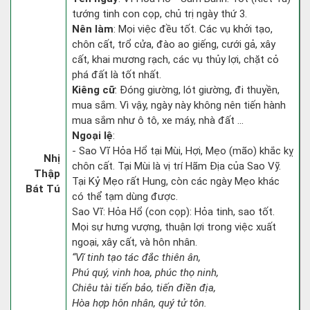
tướng tinh con cọp, chủ trị ngày thứ 3.
Nên làm
: Mọi việc đều tốt. Các vụ khởi tạo,
chôn cất, trổ cửa, đào ao giếng, cưới gả, xây
cất, khai mương rạch, các vụ thủy lợi, chặt cỏ
phá đất là tốt nhất.
Kiêng cữ
: Đóng giường, lót giường, đi thuyền,
mua sắm. Vì vậy, ngày này không nên tiến hành
mua sắm như ô tô, xe máy, nhà đất ...
Ngoại lệ
:
- Sao Vĩ Hỏa Hổ tại Mùi, Hợi, Mẹo (mão) khắc kỵ
Nhị
chôn cất. Tại Mùi là vị trí Hãm Địa của Sao Vỹ.
Thập
Tại Kỷ Mẹo rất Hung, còn các ngày Mẹo khác
Bát Tú
có thể tạm dùng được.
Sao Vĩ: Hỏa Hổ (con cọp): Hỏa tinh, sao tốt.
Mọi sự hưng vượng, thuận lợi trong việc xuất
ngoại, xây cất, và hôn nhân.
“Vĩ tinh tạo tác đắc thiên ân,
Phú quý, vinh hoa, phúc thọ ninh,
Chiêu tài tiến bảo, tiến điền địa,
Hòa hợp hôn nhân, quý tử tôn.