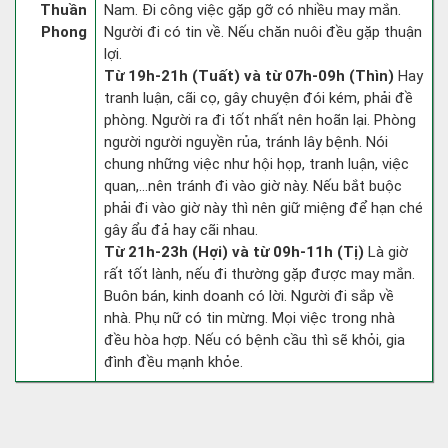
Thuần
Nam. Đi công việc gặp gỡ có nhiều may mắn.
Phong
Người đi có tin về. Nếu chăn nuôi đều gặp thuận
lợi.
Từ 19h-21h (Tuất) và từ 07h-09h (Thìn)
Hay
tranh luận, cãi cọ, gây chuyện đói kém, phải đề
phòng. Người ra đi tốt nhất nên hoãn lại. Phòng
người người nguyền rủa, tránh lây bệnh. Nói
chung những việc như hội họp, tranh luận, việc
quan,…nên tránh đi vào giờ này. Nếu bắt buộc
phải đi vào giờ này thì nên giữ miệng để hạn ché
gây ẩu đả hay cãi nhau.
Từ 21h-23h (Hợi) và từ 09h-11h (Tị)
Là giờ
rất tốt lành, nếu đi thường gặp được may mắn.
Buôn bán, kinh doanh có lời. Người đi sắp về
nhà. Phụ nữ có tin mừng. Mọi việc trong nhà
đều hòa hợp. Nếu có bệnh cầu thì sẽ khỏi, gia
đình đều mạnh khỏe.