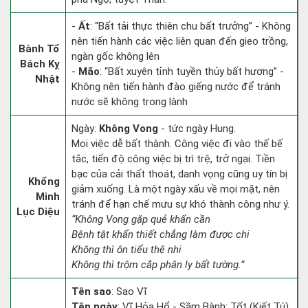
-
Ất
: “Bất tải thực thiên chu bất trưởng” - Không
nên tiến hành các việc liên quan đến gieo trồng,
Bành Tổ
ngàn gốc không lên
Bách Kỵ
-
Mão
: “Bất xuyên tỉnh tuyền thủy bất hương” -
Nhật
Không nên tiến hành đào giếng nước để tránh
nước sẽ không trong lành
Ngày:
Không Vong
- tức ngày Hung.
Mọi việc dễ bất thành. Công việc đi vào thế bế
tắc, tiến độ công việc bị trì trệ, trở ngại. Tiền
bạc của cải thất thoát, danh vọng cũng uy tín bị
Khổng
giảm xuống. Là một ngày xấu về mọi mặt, nên
Minh
tránh để hạn chế mưu sự khó thành công như ý.
Lục Diệu
“Không Vong gặp quẻ khẩn cần
Bệnh tật khẩn thiết chẳng làm được chi
Không thì ôn tiểu thê nhi
Không thì trộm cắp phân ly bất tường.”
Tên sao
: Sao Vĩ
Tên ngày
: Vĩ Hỏa Hổ - Sầm Bành: Tốt (Kiết Tú)