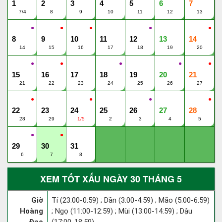
1
2
3
4
5
6
7
7/4
8
9
10
11
12
13
●
●
●
●
●
8
9
10
11
12
13
14
14
15
16
17
18
19
20
●
●
●
●
●
15
16
17
18
19
20
21
21
22
23
24
25
26
27
●
●
●
●
22
23
24
25
26
27
28
28
29
1/5
2
3
4
5
●
●
29
30
31
6
7
8
XEM TỐT XẤU NGÀY 30 THÁNG 5
Giờ
Tí (23:00-0:59) ; Dần (3:00-4:59) ; Mão (5:00-6:59)
Hoàng
; Ngọ (11:00-12:59) ; Mùi (13:00-14:59) ; Dậu