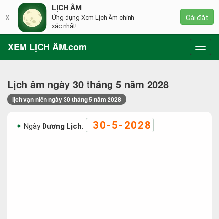
LỊCH ÂM
X
Ứng dụng Xem Lịch Âm chính
Cài đặt
xác nhất!
XEM LỊCH ÂM.com
Toggl
navig
Lịch âm ngày 30 tháng 5 năm 2028
lịch vạn niên ngày 30 tháng 5 năm 2028
30-5-2028
Ngày
Dương Lịch
: