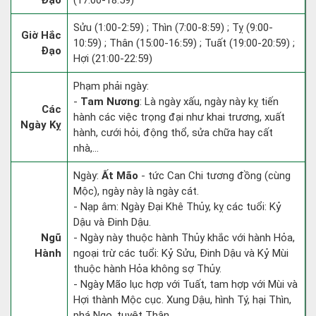
Đạo
(17:00-18:59)
Sửu (1:00-2:59) ; Thìn (7:00-8:59) ; Tỵ (9:00-
Giờ Hắc
10:59) ; Thân (15:00-16:59) ; Tuất (19:00-20:59) ;
Đạo
Hợi (21:00-22:59)
Phạm phải ngày:
-
Tam Nương
: Là ngày xấu, ngày này kỵ tiến
Các
hành các việc trọng đại như khai trương, xuất
Ngày Kỵ
hành, cưới hỏi, động thổ, sửa chữa hay cất
nhà,...
Ngày:
Ất Mão
- tức Can Chi tương đồng (cùng
Mộc), ngày này là ngày cát.
- Nạp âm: Ngày Đại Khê Thủy, kỵ các tuổi: Kỷ
Dậu và Đinh Dậu.
Ngũ
- Ngày này thuộc hành Thủy khắc với hành Hỏa,
Hành
ngoại trừ các tuổi: Kỷ Sửu, Đinh Dậu và Kỷ Mùi
thuộc hành Hỏa không sợ Thủy.
- Ngày Mão lục hợp với Tuất, tam hợp với Mùi và
Hợi thành Mộc cục. Xung Dậu, hình Tý, hại Thìn,
phá Ngọ, tuyệt Thân.