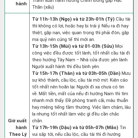
Tránh xuất hành hướng Chính Đông gặp Hạc
hành
Thần (xấu)
Từ 11h-13h (Ngọ) và từ 23h-01h (Tý)
Cầu tài
thì không có lợi, hoặc hay bị trái ý. Nếu ra đi hay
thiệt, gặp nạn, việc quan trọng thì phải đòn, gặp
ma quỷ nên cúng tế thì mới an.
Từ 13h-15h (Mùi) và từ 01-03h (Sửu)
Mọi
công việc đều được tốt lành, tốt nhất cầu tài đi
theo hướng Tây Nam – Nhà cửa được yên lành.
Người xuất hành thì đều bình yên.
Từ 15h-17h (Thân) và từ 03h-05h (Dần)
Mưu
sự khó thành, cầu lộc, cầu tài mờ mịt. Kiện cáo
tốt nhất nên hoãn lại. Người đi xa chưa có tin
về. Mất tiền, mất của nếu đi hướng Nam thì tìm
nhanh mới thấy. Đề phòng tranh cãi, mâu thuẫn
hay miệng tiếng tầm thường. Việc làm chậm, lâu
la nhưng tốt nhất làm việc gì đều cần chắc
Giờ xuất
chắn.
hành
Từ 17h-19h (Dậu) và từ 05h-07h (Mão)
Tin
Theo Lý
vui sắp tới, nếu cầu lộc, cầu tài thì đi hướng