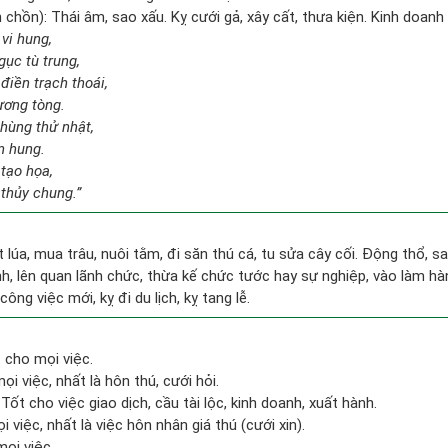
hồn): Thái âm, sao xấu. Kỵ cưới gả, xây cất, thưa kiện. Kinh doanh 
 vi hung,
gục tù trung,
điền trạch thoái,
ương tòng.
hùng thử nhật,
n hung.
 tạo họa,
thủy chung.”
ặt lúa, mua trâu, nuôi tằm, đi săn thú cá, tu sửa cây cối. Động thổ, 
, lên quan lãnh chức, thừa kế chức tước hay sự nghiệp, vào làm hà
công việc mới, kỵ đi du lịch, kỵ tang lễ.
 cho mọi việc.
ọi việc, nhất là hôn thú, cưới hỏi.
Tốt cho việc giao dịch, cầu tài lộc, kinh doanh, xuất hành.
 việc, nhất là việc hôn nhân giá thú (cưới xin).
ọi việc.