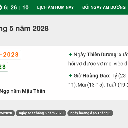
⌚ 6: 26 : 10
LỊCH ÂM HÔM NAY
ĐỔI NGÀY ÂM DƯƠNG
ng 5 năm 2028
-2028
Ngày
Thiên Dương
: xuấ
hỏi vợ được vợ mọi việc 
28
Giờ
Hoàng Đạo
: Tý (23-
11), Mùi (13-15), Tuất (19-
 Ngọ
năm
Mậu Thân
/5/2028
ngày tốt tháng 5 năm 2028
ngày hoàng đạo tháng 5