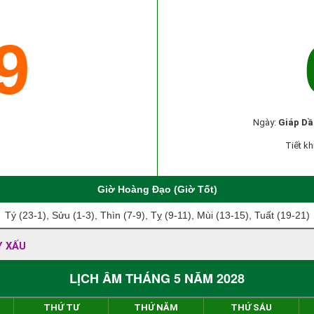
9
Ngày:
Giáp Dầ
Tiết kh
Giờ Hoàng Đạo (Giờ Tốt)
Tý (23-1), Sửu (1-3), Thìn (7-9), Tỵ (9-11), Mùi (13-15), Tuất (19-21)
Y XẤU
LỊCH ÂM THÁNG 5 NĂM 2028
THỨ TƯ
THỨ NĂM
THỨ SÁU