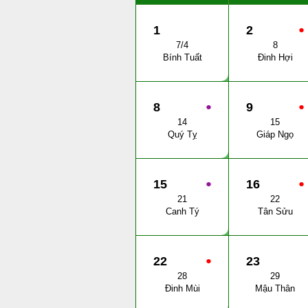
1
2
●
7/4
8
Bính Tuất
Đinh Hợi
8
●
9
●
14
15
Quý Tỵ
Giáp Ngọ
15
●
16
●
21
22
Canh Tý
Tân Sửu
22
●
23
28
29
Đinh Mùi
Mậu Thân