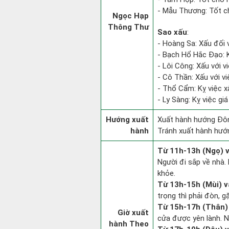
- Mẫu Thương: Tốt ch
Ngọc Hạp
Thông Thư
Sao xấu
:
- Hoàng Sa: Xấu đối v
- Bạch Hổ Hắc Đạo: Kỵ
- Lôi Công: Xấu với v
- Cô Thần: Xấu với việ
- Thổ Cẩm: Kỵ việc x
- Ly Sàng: Kỵ việc giá
Hướng xuất
Xuất hành hướng Đôn
hành
Tránh xuất hành hướ
Từ 11h-13h (Ngọ) v
Người đi sắp về nhà.
khỏe.
Từ 13h-15h (Mùi) v
trọng thì phải đòn, g
Từ 15h-17h (Thân) 
Giờ xuất
cửa được yên lành. N
hành Theo