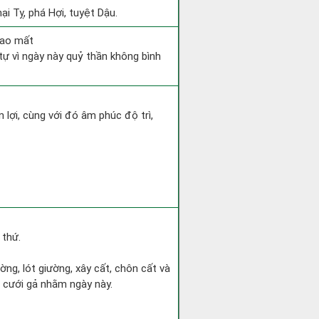
i Tỵ, phá Hợi, tuyệt Dậu.
hao mất
 tự vì ngày này quỷ thần không bình
 lợi, cùng với đó âm phúc độ trì,
 thứ.
ờng, lót giường, xây cất, chôn cất và
h cưới gả nhằm ngày này.