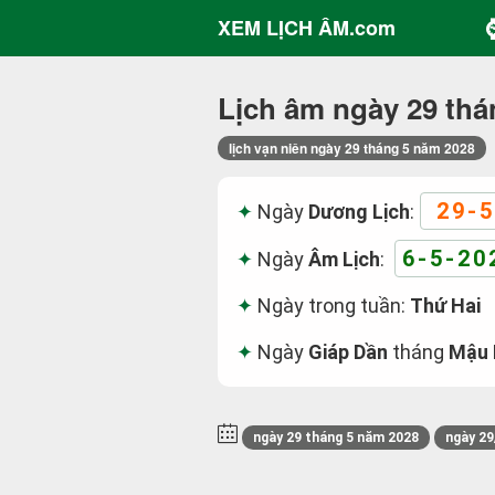
XEM LỊCH ÂM.com
Lịch âm ngày 29 thá
lịch vạn niên ngày 29 tháng 5 năm 2028
29-5
Ngày
Dương Lịch
:
6-5-20
Ngày
Âm Lịch
:
Ngày trong tuần:
Thứ Hai
Ngày
Giáp Dần
tháng
Mậu
ngày 29 tháng 5 năm 2028
ngày 29