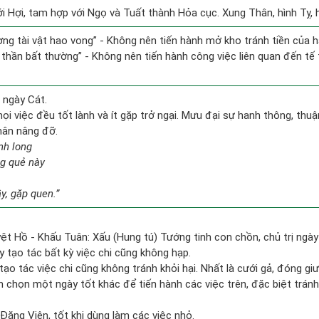
i Hợi, tam hợp với Ngọ và Tuất thành Hỏa cục. Xung Thân, hình Tỵ, hạ
ương tài vật hao vong” - Không nên tiến hành mở kho tránh tiền của 
ỷ thần bất thường” - Không nên tiến hành công việc liên quan đến tế
 ngày Cát.
i việc đều tốt lành và ít gặp trở ngại. Mưu đại sự hanh thông, thuận
hân nâng đỡ.
nh long
ng quẻ này
y, gặp quen.”
ệt Hồ - Khấu Tuân: Xấu (Hung tú) Tướng tinh con chồn, chủ trị ngày
y tạo tác bất kỳ việc chi cũng không hạp.
tạo tác việc chi cũng không tránh khỏi hại. Nhất là cưới gả, đóng giư
ên chọn một ngày tốt khác để tiến hành các việc trên, đặc biệt trán
ăng Viên, tốt khi dùng làm các việc nhỏ.