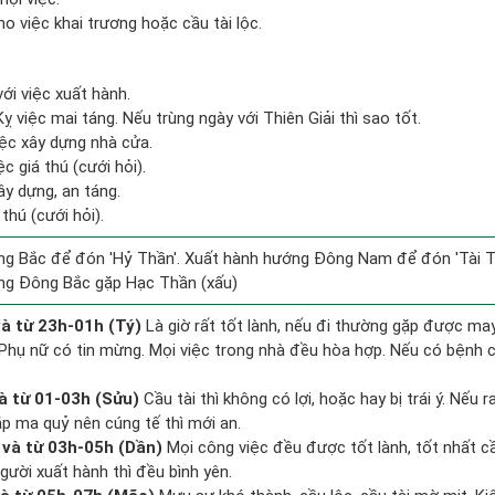
o việc khai trương hoặc cầu tài lộc.
ới việc xuất hành.
 việc mai táng. Nếu trùng ngày với Thiên Giải thì sao tốt.
iệc xây dựng nhà cửa.
c giá thú (cưới hỏi).
ây dựng, an táng.
 thú (cưới hỏi).
g Bắc để đón 'Hỷ Thần'. Xuất hành hướng Đông Nam để đón 'Tài T
ng Đông Bắc gặp Hạc Thần (xấu)
à từ 23h-01h (Tý)
Là giờ rất tốt lành, nếu đi thường gặp được may
 Phụ nữ có tin mừng. Mọi việc trong nhà đều hòa hợp. Nếu có bệnh c
à từ 01-03h (Sửu)
Cầu tài thì không có lợi, hoặc hay bị trái ý. Nếu r
ặp ma quỷ nên cúng tế thì mới an.
và từ 03h-05h (Dần)
Mọi công việc đều được tốt lành, tốt nhất 
gười xuất hành thì đều bình yên.