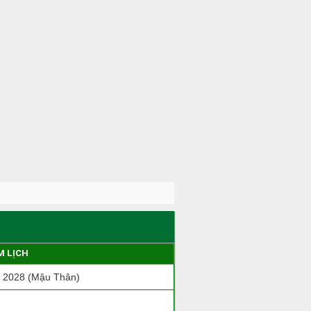
M LỊCH
 2028 (Mậu Thân)