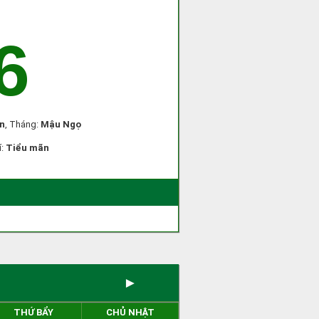
6
n
, Tháng:
Mậu Ngọ
í:
Tiểu mãn
►
THỨ BẨY
CHỦ NHẬT