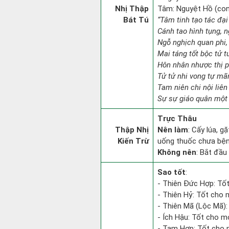
Nhị Thập
Tâm: Nguyệt Hồ (con c
Bát Tú
“Tâm tinh tạo tác đại
Cánh tao hình tụng, n
Ngỗ nghịch quan phi, 
Mai táng tốt bộc tử t
Hôn nhân nhược thị p
Tử tử nhi vong tự mã
Tam niên chi nội liên
Sự sự giáo quân một 
Trực Thâu
Thập Nhị
Nên làm
: Cấy lúa, g
Kiến Trừ
uống thuốc chưa bệnh
Không nên
: Bắt đầu 
Sao tốt
:
- Thiên Đức Hợp: Tốt
- Thiên Hỷ: Tốt cho m
- Thiên Mã (Lộc Mã): 
- Ích Hậu: Tốt cho mọi
- Tam Hợp: Tốt cho m