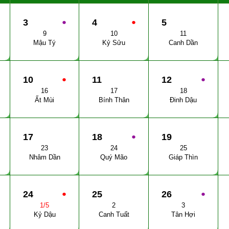
3
●
4
●
5
9
10
11
Mậu Tý
Kỷ Sửu
Canh Dần
10
●
11
12
●
16
17
18
Ất Mùi
Bính Thân
Đinh Dậu
17
18
●
19
23
24
25
Nhâm Dần
Quý Mão
Giáp Thìn
24
●
25
26
●
1/5
2
3
Kỷ Dậu
Canh Tuất
Tân Hợi