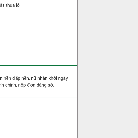
ắt thua lỗ.
san nền đắp nền, nữ nhân khởi ngày
nh chính, nộp đơn dâng sớ.