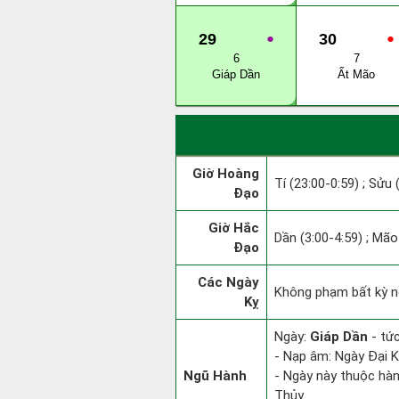
29
●
30
●
6
7
Giáp Dần
Ất Mão
Giờ Hoàng
Tí (23:00-0:59) ; Sửu 
Đạo
Giờ Hắc
Dần (3:00-4:59) ; Mão 
Đạo
Các Ngày
Không phạm bất kỳ ng
Kỵ
Ngày:
Giáp Dần
- tức
- Nạp âm: Ngày Đại K
Ngũ Hành
- Ngày này thuộc hàn
Thủy.