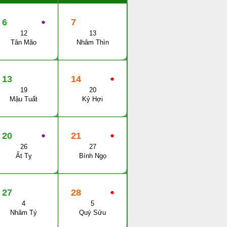
6
●
7
12
13
Tân Mão
Nhâm Thìn
13
14
●
19
20
Mậu Tuất
Kỷ Hợi
20
●
21
●
26
27
Ất Tỵ
Bính Ngọ
27
28
●
4
5
Nhâm Tý
Quý Sửu