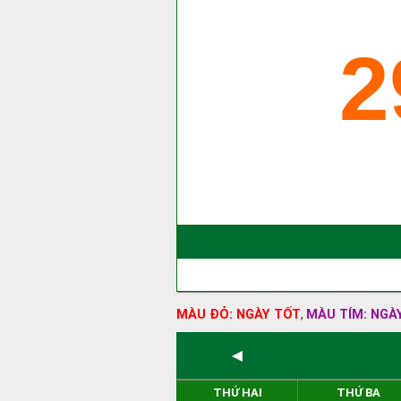
2
MÀU ĐỎ: NGÀY TỐT
MÀU TÍM: NGÀ
,
◄
THỨ HAI
THỨ BA