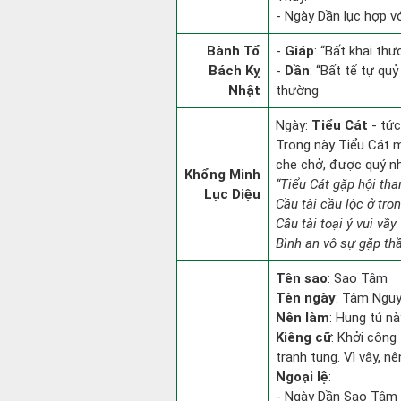
- Ngày Dần lục hợp vớ
Bành Tổ
-
Giáp
: “Bất khai th
Bách Kỵ
-
Dần
: “Bất tế tự qu
Nhật
thường
Ngày:
Tiểu Cát
- tức
Trong này Tiểu Cát mọ
che chở, được quý n
Khổng Minh
“Tiểu Cát gặp hội tha
Lục Diệu
Cầu tài cầu lộc ở tro
Cầu tài toại ý vui vầy
Bình an vô sự gặp thầ
Tên sao
: Sao Tâm
Tên ngày
: Tâm Nguy
Nên làm
: Hung tú nà
Kiêng cữ
: Khởi công 
tranh tụng. Vì vậy, n
Ngoại lệ
:
- Ngày Dần Sao Tâm Đ