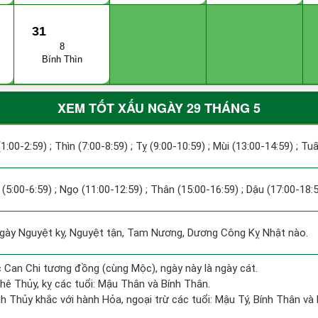
31
8
Bính Thìn
XEM TỐT XẤU NGÀY 29 THÁNG 5
(1:00-2:59) ; Thìn (7:00-8:59) ; Tỵ (9:00-10:59) ; Mùi (13:00-14:59) ; Tu
(5:00-6:59) ; Ngọ (11:00-12:59) ; Thân (15:00-16:59) ; Dậu (17:00-18:5
ày Nguyệt kỵ, Nguyệt tận, Tam Nương, Dương Công Kỵ Nhật nào.
 Can Chi tương đồng (cùng Mộc), ngày này là ngày cát.
hê Thủy, kỵ các tuổi: Mậu Thân và Bính Thân.
h Thủy khắc với hành Hỏa, ngoại trừ các tuổi: Mậu Tý, Bính Thân 