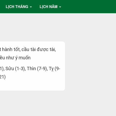
LỊCH THÁNG
LỊCH NĂM
t hành tốt, cầu tài được tài,
đều như ý muốn
1), Sửu (1-3), Thìn (7-9), Tỵ (9-
21)