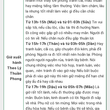
nhanh mới thấy. Đề phòng tranh cãi, mâu thuẫn
hay miệng tiếng tầm thường. Việc làm chậm, lâu
la nhưng tốt nhất làm việc gì đều cần chắc
chắn.
Từ 13h-15h (Mùi) và từ 01-03h (Sửu)
Tin vui
sắp tới, nếu cầu lộc, cầu tài thì đi hướng Nam.
Đi công việc gặp gỡ có nhiều may mắn. Người đi
có tin về. Nếu chăn nuôi đều gặp thuận lợi.
Từ 15h-17h (Thân) và từ 03h-05h (Dần)
Hay
tranh luận, cãi cọ, gây chuyện đói kém, phải đề
phòng. Người ra đi tốt nhất nên hoãn lại. Phòng
Giờ xuất
người người nguyền rủa, tránh lây bệnh. Nói
hành
chung những việc như hội họp, tranh luận, việc
Theo Lý
quan,…nên tránh đi vào giờ này. Nếu bắt buộc
Thuần
phải đi vào giờ này thì nên giữ miệng để hạn ché
Phong
gây ẩu đả hay cãi nhau.
Từ 17h-19h (Dậu) và từ 05h-07h (Mão)
Là
giờ rất tốt lành, nếu đi thường gặp được may
mắn. Buôn bán, kinh doanh có lời. Người đi sắp
về nhà. Phụ nữ có tin mừng. Mọi việc trong nhà
đều hòa hợp. Nếu có bệnh cầu thì sẽ khỏi, gia