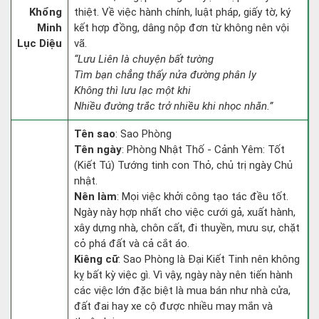
Khổng
thiệt. Về việc hành chính, luật pháp, giấy tờ, ký
Minh
kết hợp đồng, dâng nộp đơn từ không nên vội
Lục Diệu
vã.
“Lưu Liên là chuyện bất tường
Tìm bạn chẳng thấy nửa đường phân ly
Không thì lưu lạc một khi
Nhiều đường trắc trở nhiều khi nhọc nhằn.”
Tên sao
: Sao Phòng
Tên ngày
: Phòng Nhật Thố - Cảnh Yêm: Tốt
(Kiết Tú) Tướng tinh con Thỏ, chủ trị ngày Chủ
nhật.
Nên làm
: Mọi việc khởi công tạo tác đều tốt.
Ngày này hợp nhất cho việc cưới gả, xuất hành,
xây dựng nhà, chôn cất, đi thuyền, mưu sự, chặt
cỏ phá đất và cả cắt áo.
Kiêng cữ
: Sao Phòng là Đại Kiết Tinh nên không
kỵ bất kỳ việc gì. Vì vậy, ngày này nên tiến hành
các việc lớn đặc biệt là mua bán như nhà cửa,
đất đai hay xe cộ được nhiều may mắn và