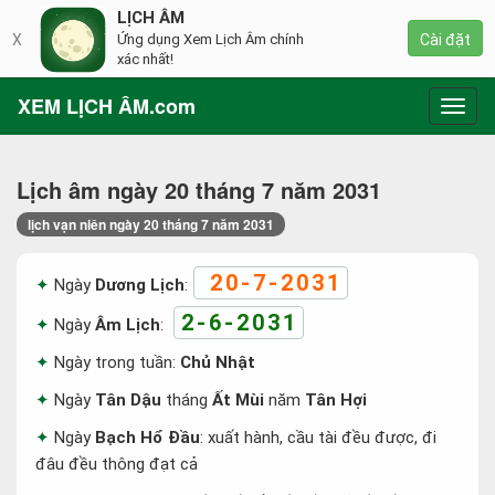
LỊCH ÂM
X
Ứng dụng Xem Lịch Âm chính
Cài đặt
xác nhất!
XEM LỊCH ÂM.com
Toggl
navig
Lịch âm ngày 20 tháng 7 năm 2031
lịch vạn niên ngày 20 tháng 7 năm 2031
20-7-2031
Ngày
Dương Lịch
:
2-6-2031
Ngày
Âm Lịch
:
Ngày trong tuần:
Chủ Nhật
Ngày
Tân Dậu
tháng
Ất Mùi
năm
Tân Hợi
Ngày
Bạch Hổ Đầu
: xuất hành, cầu tài đều được, đi
đâu đều thông đạt cả