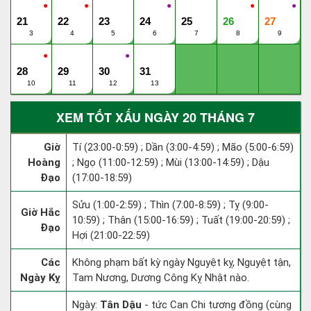
●
●
●
●
●
21
22
23
24
25
26
27
3
4
5
6
7
8
9
●
●
28
29
30
31
10
11
12
13
XEM TỐT XẤU NGÀY 20 THÁNG 7
Giờ
Tí (23:00-0:59) ; Dần (3:00-4:59) ; Mão (5:00-6:59)
Hoàng
; Ngọ (11:00-12:59) ; Mùi (13:00-14:59) ; Dậu
Đạo
(17:00-18:59)
Sửu (1:00-2:59) ; Thìn (7:00-8:59) ; Tỵ (9:00-
Giờ Hắc
10:59) ; Thân (15:00-16:59) ; Tuất (19:00-20:59) ;
Đạo
Hợi (21:00-22:59)
Các
Không phạm bất kỳ ngày Nguyệt kỵ, Nguyệt tận,
Ngày Kỵ
Tam Nương, Dương Công Kỵ Nhật nào.
Ngày:
Tân Dậu
- tức Can Chi tương đồng (cùng