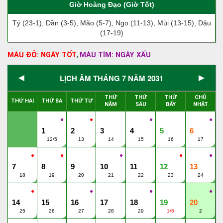
Giờ Hoàng Đạo (Giờ Tốt)
Tý (23-1), Dần (3-5), Mão (5-7), Ngọ (11-13), Mùi (13-15), Dậu
(17-19)
MÀU ĐỎ: NGÀY TỐT
MÀU TÍM: NGÀY XẤU
,
◄
►
LỊCH ÂM THÁNG 7 NĂM 2031
THỨ
THỨ
THỨ
CHỦ
THỨ HAI
THỨ BA
THỨ TƯ
NĂM
SÁU
BẨY
NHẬT
●
●
●
●
1
2
3
4
5
6
12/5
13
14
15
16
17
●
●
●
●
●
7
8
9
10
11
12
13
18
19
20
21
22
23
24
●
●
●
●
14
15
16
17
18
19
20
25
26
27
28
29
1/6
2