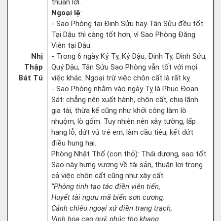
thuận lợi.
Ngoại lệ
:
- Sao Phòng tại Đinh Sửu hay Tân Sửu đều tốt.
Tại Dậu thì càng tốt hơn, vì Sao Phòng Đăng
Viên tại Dậu.
Nhị
- Trong 6 ngày Kỷ Tỵ, Kỷ Dậu, Đinh Tỵ, Đinh Sửu,
Thập
Quý Dậu, Tân Sửu Sao Phòng vẫn tốt với mọi
Bát Tú
việc khác. Ngoại trừ việc chôn cất là rất kỵ.
- Sao Phòng nhằm vào ngày Tỵ là Phục Đoạn
Sát: chẳng nên xuất hành, chôn cất, chia lãnh
gia tài, thừa kế cũng như khởi công làm lò
nhuộm, lò gốm. Tuy nhiên nên xây tường, lấp
hang lỗ, dứt vú trẻ em, làm cầu tiêu, kết dứt
điều hung hại.
Phòng Nhật Thố (con thỏ): Thái dương, sao tốt.
Sao này hưng vượng về tài sản, thuận lợi trong
cả việc chôn cất cũng như xây cất.
“Phòng tinh tạo tác điền viên tiến,
Huyết tài ngưu mã biến sơn cương,
Cánh chiêu ngoại xứ điền trang trạch,
Vinh hoa cao quý, phúc thọ khang.