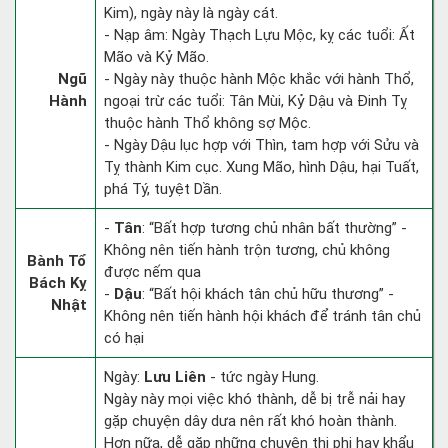
Kim), ngày này là ngày cát.
- Nạp âm: Ngày Thạch Lựu Mộc, kỵ các tuổi: Ất
Mão và Kỷ Mão.
Ngũ
- Ngày này thuộc hành Mộc khắc với hành Thổ,
Hành
ngoại trừ các tuổi: Tân Mùi, Kỷ Dậu và Đinh Tỵ
thuộc hành Thổ không sợ Mộc.
- Ngày Dậu lục hợp với Thìn, tam hợp với Sửu và
Tỵ thành Kim cục. Xung Mão, hình Dậu, hại Tuất,
phá Tý, tuyệt Dần.
-
Tân
: “Bất hợp tương chủ nhân bất thường” -
Không nên tiến hành trộn tương, chủ không
Bành Tổ
được nếm qua
Bách Kỵ
-
Dậu
: “Bất hội khách tân chủ hữu thương” -
Nhật
Không nên tiến hành hội khách để tránh tân chủ
có hại
Ngày:
Lưu Liên
- tức ngày Hung.
Ngày này mọi việc khó thành, dễ bị trễ nải hay
gặp chuyện dây dưa nên rất khó hoàn thành.
Hơn nữa, dễ gặp những chuyện thị phi hay khẩu