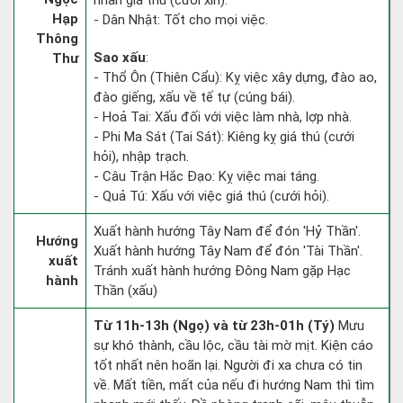
nhân giá thú (cưới xin).
Hạp
- Dân Nhật: Tốt cho mọi việc.
Thông
Sao xấu
:
Thư
- Thổ Ôn (Thiên Cẩu): Kỵ việc xây dựng, đào ao,
đào giếng, xấu về tế tự (cúng bái).
- Hoả Tai: Xấu đối với việc làm nhà, lợp nhà.
- Phi Ma Sát (Tai Sát): Kiêng kỵ giá thú (cưới
hỏi), nhập trạch.
- Câu Trận Hắc Đạo: Kỵ việc mai táng.
- Quả Tú: Xấu với việc giá thú (cưới hỏi).
Xuất hành hướng Tây Nam để đón 'Hỷ Thần'.
Hướng
Xuất hành hướng Tây Nam để đón 'Tài Thần'.
xuất
Tránh xuất hành hướng Đông Nam gặp Hạc
hành
Thần (xấu)
Từ 11h-13h (Ngọ) và từ 23h-01h (Tý)
Mưu
sự khó thành, cầu lộc, cầu tài mờ mịt. Kiện cáo
tốt nhất nên hoãn lại. Người đi xa chưa có tin
về. Mất tiền, mất của nếu đi hướng Nam thì tìm