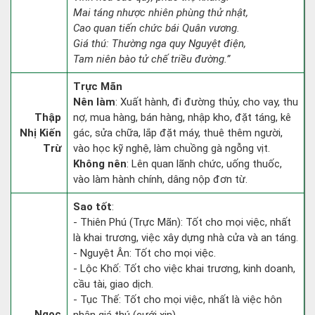
Mai táng nhược nhiên phùng thử nhật,
Cao quan tiến chức bái Quân vương.
Giá thú: Thường nga quy Nguyệt điện,
Tam niên bào tử chế triều đường.”
Trực Mãn
Nên làm
: Xuất hành, đi đường thủy, cho vay, thu
Thập
nợ, mua hàng, bán hàng, nhập kho, đặt táng, kê
Nhị Kiến
gác, sửa chữa, lắp đặt máy, thuê thêm người,
Trừ
vào học kỹ nghệ, làm chuồng gà ngỗng vịt.
Không nên
: Lên quan lãnh chức, uống thuốc,
vào làm hành chính, dâng nộp đơn từ.
Sao tốt
:
- Thiên Phú (Trực Mãn): Tốt cho mọi việc, nhất
là khai trương, việc xây dựng nhà cửa và an táng.
- Nguyệt Ân: Tốt cho mọi việc.
- Lộc Khố: Tốt cho việc khai trương, kinh doanh,
cầu tài, giao dịch.
- Tục Thế: Tốt cho mọi việc, nhất là việc hôn
Ngọc