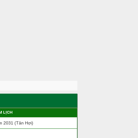
M LỊCH
 2031 (Tân Hợi)