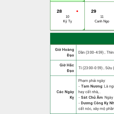
28
●
29
10
11
Kỷ Tỵ
Canh Ngọ
Giờ Hoàng
Dần (3:00-4:59) ; Thìn
Đạo
Giờ Hắc
Tí (23:00-0:59) ; Sửu 
Đạo
Phạm phải ngày:
-
Tam Nương
: Là ng
Các Ngày
hay cất nhà,...
Kỵ
-
Sát Chủ Âm
: Ngày
-
Dương Công Kỵ N
cất nóc, xây mộ phần,