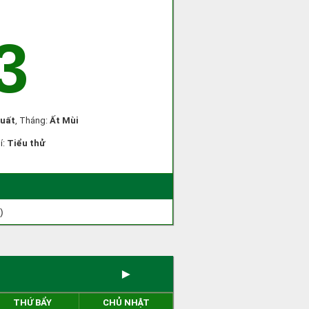
3
uất
, Tháng:
Ất Mùi
í:
Tiểu thử
)
►
THỨ BẨY
CHỦ NHẬT