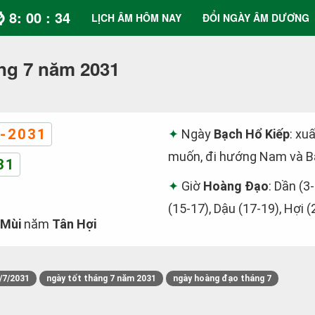
⌚ 8: 00 : 34
LỊCH ÂM HÔM NAY
ĐỔI NGÀY ÂM DƯƠNG
ng 7 năm 2031
-2031
Ngày
Bạch Hổ Kiếp
: xu
muốn, đi hướng Nam và Bắ
31
Giờ
Hoàng Đạo
: Dần (3-
(15-17), Dậu (17-19), Hợi (
 Mùi
năm
Tân Hợi
/7/2031
ngày tốt tháng 7 năm 2031
ngày hoàng đạo tháng 7