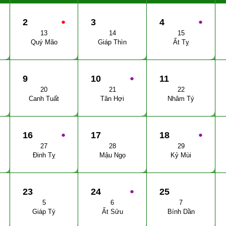
2
●
3
4
●
13
14
15
Quý Mão
Giáp Thìn
Ất Tỵ
9
10
●
11
20
21
22
Canh Tuất
Tân Hợi
Nhâm Tý
16
●
17
18
●
27
28
29
Đinh Tỵ
Mậu Ngọ
Kỷ Mùi
23
24
●
25
5
6
7
Giáp Tý
Ất Sửu
Bính Dần