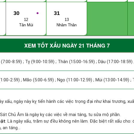
30
●
31
12
13
Tân Mùi
Nhâm Thân
XEM TỐT XẤU NGÀY 21 THÁNG 7
 (7:00-8:59) ; Tỵ (9:00-10:59) ; Thân (15:00-16:59) ; Dậu (17:00-18:59) 
(1:00-2:59) ; Mão (5:00-6:59) ; Ngọ (11:00-12:59) ; Mùi (13:00-14:59) ;
ày xấu, ngày này kỵ tiến hành các việc trọng đại như khai trương, xu
 Sát Chủ Âm là ngày kỵ các việc về mai táng, tu sửa mộ phần.
hật
: Là ngày xấu, trăm sự đều không nên làm. Đặc biệt rất xấu cho: 
 an táng...