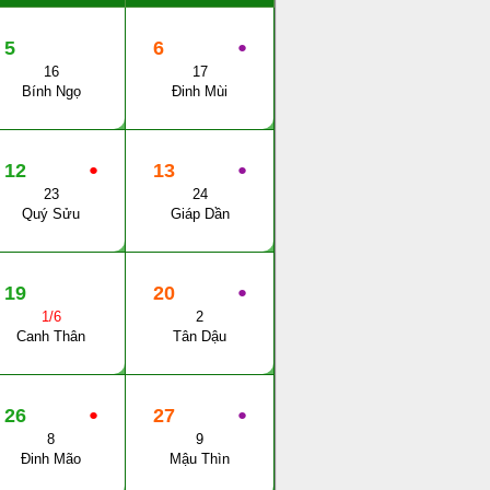
5
6
●
16
17
Bính Ngọ
Đinh Mùi
12
●
13
●
23
24
Quý Sửu
Giáp Dần
19
20
●
1/6
2
Canh Thân
Tân Dậu
26
●
27
●
8
9
Đinh Mão
Mậu Thìn