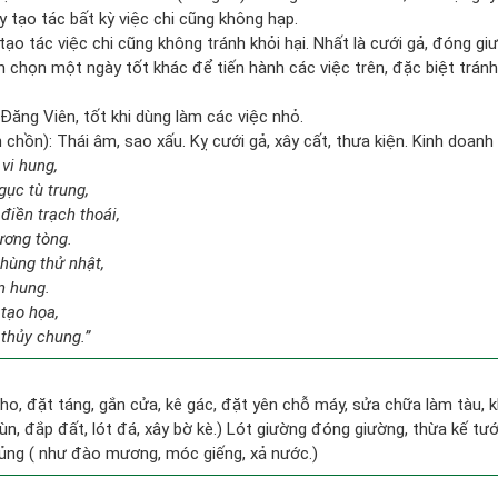
y tạo tác bất kỳ việc chi cũng không hạp.
tạo tác việc chi cũng không tránh khỏi hại. Nhất là cưới gả, đóng giư
ên chọn một ngày tốt khác để tiến hành các việc trên, đặc biệt trán
ăng Viên, tốt khi dùng làm các việc nhỏ.
hồn): Thái âm, sao xấu. Kỵ cưới gả, xây cất, thưa kiện. Kinh doanh 
 vi hung,
gục tù trung,
điền trạch thoái,
ương tòng.
hùng thử nhật,
n hung.
 tạo họa,
thủy chung.”
ho, đặt táng, gắn cửa, kê gác, đặt yên chỗ máy, sửa chữa làm tàu, k
ùn, đắp đất, lót đá, xây bờ kè.) Lót giường đóng giường, thừa kế tư
ủng ( như đào mương, móc giếng, xả nước.)