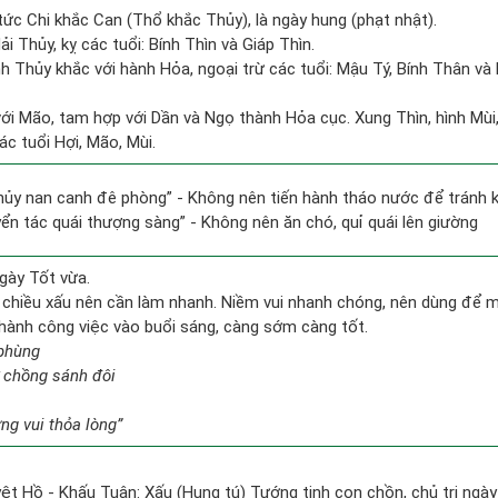
tức Chi khắc Can (Thổ khắc Thủy), là ngày hung (phạt nhật).
i Thủy, kỵ các tuổi: Bính Thìn và Giáp Thìn.
h Thủy khắc với hành Hỏa, ngoại trừ các tuổi: Mậu Tý, Bính Thân 
ới Mão, tam hợp với Dần và Ngọ thành Hỏa cục. Xung Thìn, hình Mùi, 
c tuổi Hợi, Mão, Mùi.
thủy nan canh đê phòng” - Không nên tiến hành tháo nước để tránh
yển tác quái thượng sàng” - Không nên ăn chó, quỉ quái lên giường
gày Tốt vừa.
 chiều xấu nên cần làm nhanh. Niềm vui nhanh chóng, nên dùng để 
n hành công việc vào buổi sáng, càng sớm càng tốt.
 phùng
 chồng sánh đôi
g vui thỏa lòng”
ệt Hồ - Khấu Tuân: Xấu (Hung tú) Tướng tinh con chồn, chủ trị ngày