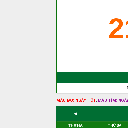
2
MÀU ĐỎ: NGÀY TỐT
MÀU TÍM: NGÀ
,
◄
THỨ HAI
THỨ BA