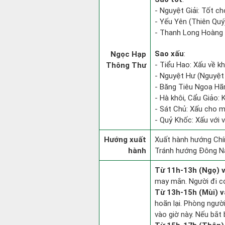
- Nguyệt Giải: Tốt ch
- Yếu Yên (Thiên Quý)
- Thanh Long Hoàng 
Sao xấu
:
Ngọc Hạp
- Tiểu Hao: Xấu về kha
Thông Thư
- Nguyệt Hư (Nguyệt 
- Băng Tiêu Ngoạ Hã
- Hà khôi, Cẩu Giảo: 
- Sát Chủ: Xấu cho m
- Quỷ Khốc: Xấu với v
Hướng xuất
Xuất hành hướng Chí
hành
Tránh hướng Đông N
Từ 11h-13h (Ngọ) v
may mắn. Người đi có
Từ 13h-15h (Mùi) v
hoãn lại. Phòng người
vào giờ này. Nếu bắt 