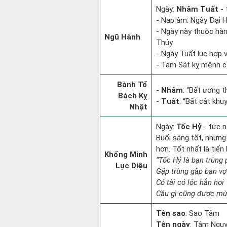
Ngày:
Nhâm Tuất
- 
- Nạp âm: Ngày Đại Hả
- Ngày này thuộc hàn
Ngũ Hành
Thủy.
- Ngày Tuất lục hợp v
- Tam Sát kỵ mệnh cá
Bành Tổ
-
Nhâm
: “Bất ương 
Bách Kỵ
-
Tuất
: “Bất cật khu
Nhật
Ngày:
Tốc Hỷ
- tức n
Buổi sáng tốt, nhưng
hơn. Tốt nhất là tiế
Khổng Minh
“Tốc Hỷ là bạn trùng
Lục Diệu
Gặp trùng gặp bạn vợ
Có tài có lộc hẳn hoi
Cầu gì cũng được mừn
Tên sao
: Sao Tâm
Tên ngày
: Tâm Nguy