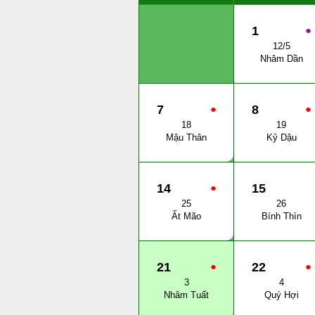
1
●
12/5
Nhâm Dần
7
●
8
●
18
19
Mậu Thân
Kỷ Dậu
14
●
15
25
26
Ất Mão
Bính Thìn
21
●
22
●
3
4
Nhâm Tuất
Quý Hợi