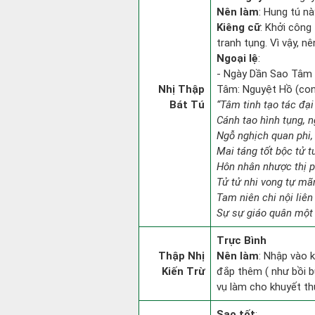
Nên làm
: Hung tú nà
Kiêng cữ
: Khởi công 
tranh tụng. Vì vậy, n
Ngoại lệ
:
- Ngày Dần Sao Tâm Đ
Nhị Thập
Tâm: Nguyệt Hồ (con c
Bát Tú
“Tâm tinh tạo tác đại
Cánh tao hình tụng, n
Ngỗ nghịch quan phi, 
Mai táng tốt bộc tử t
Hôn nhân nhược thị p
Tử tử nhi vong tự mã
Tam niên chi nội liên
Sự sự giáo quân một 
Trực Bình
Thập Nhị
Nên làm
: Nhập vào k
Kiến Trừ
đắp thêm ( như bồi b
vụ làm cho khuyết th
Sao tốt
: