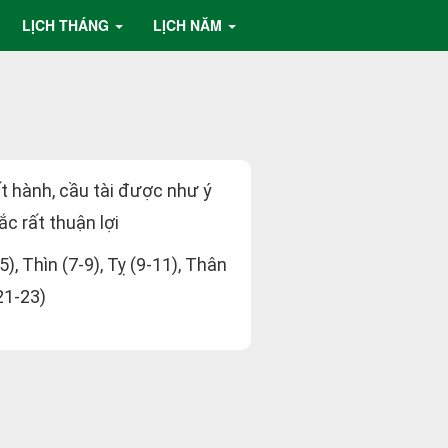
LỊCH THÁNG
LỊCH NĂM
ất hành, cầu tài được như ý
c rất thuận lợi
5), Thìn (7-9), Tỵ (9-11), Thân
21-23)