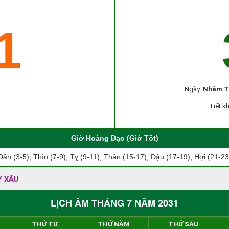
1
Ngày:
Nhâm T
Tiết kh
Giờ Hoàng Đạo (Giờ Tốt)
Dần (3-5), Thìn (7-9), Tỵ (9-11), Thân (15-17), Dậu (17-19), Hợi (21-23
Y XẤU
LỊCH ÂM THÁNG 7 NĂM 2031
THỨ TƯ
THỨ NĂM
THỨ SÁU