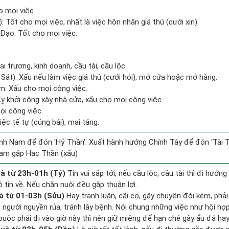
o mọi việc.
: Tốt cho mọi việc, nhất là việc hôn nhân giá thú (cưới xin).
Đạo: Tốt cho mọi việc.
i trương, kinh doanh, cầu tài, cầu lộc.
Sát): Xấu nếu làm việc giá thú (cưới hỏi), mở cửa hoặc mở hàng.
m: Xấu cho mọi công việc.
Kỵ khởi công xây nhà cửa, xấu cho mọi công việc.
ọi công việc.
iệc tế tự (cúng bái), mai táng.
nh Nam để đón 'Hỷ Thần'. Xuất hành hướng Chính Tây để đón 'Tài T
am gặp Hạc Thần (xấu)
à từ 23h-01h (Tý)
Tin vui sắp tới, nếu cầu lộc, cầu tài thì đi hướ
 tin về. Nếu chăn nuôi đều gặp thuận lợi.
à từ 01-03h (Sửu)
Hay tranh luận, cãi cọ, gây chuyện đói kém, phả
 người nguyền rủa, tránh lây bệnh. Nói chung những việc như hội họp,
buộc phải đi vào giờ này thì nên giữ miệng để hạn ché gây ẩu đả hay