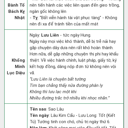
Bành Tổ
nên tiến hành các việc liên quan đến gieo trồng,
Bách Kỵ
ngàn gốc không lên
Nhật
-
Tỵ
: “Bất viễn hành tài vật phục tàng” - Không
nên đi xa để tránh tiền của mất mát
Ngày:
Lưu Liên
- tức ngày Hung.
Ngày này mọi việc khó thành, dễ bị trễ nải hay
gặp chuyện dây dưa nên rất khó hoàn thành.
Hơn nữa, dễ gặp những chuyện thị phi hay khẩu
Khổng
thiệt. Về việc hành chính, luật pháp, giấy tờ, ký
Minh
kết hợp đồng, dâng nộp đơn từ không nên vội
Lục Diệu
vã.
“Lưu Liên là chuyện bất tường
Tìm bạn chẳng thấy nửa đường phân ly
Không thì lưu lạc một khi
Nhiều đường trắc trở nhiều khi nhọc nhằn.”
Tên sao
: Sao Lâu
Tên ngày
: Lâu Kim Cẩu - Lưu Long: Tốt (Kiết
Tú) Tướng tinh con chó, chủ trị ngày thứ 6.