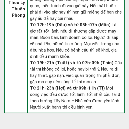
Theo Lý
quan,…nên tránh đi vào giờ này. Nếu bắt buộc
Thuần
phải đi vào giờ này thì nên giữ miệng để hạn ché
Phong
gây ẩu đả hay cãi nhau.
Từ 17h-19h (Dậu) và từ 05h-07h (Mão)
Là
giờ rất tốt lành, nếu đi thường gặp được may
mắn. Buôn bán, kinh doanh có lời. Người đi sắp
về nhà. Phụ nữ có tin mừng. Mọi việc trong nhà
đều hòa hợp. Nếu có bệnh cầu thì sẽ khỏi, gia
đình đều mạnh khỏe.
Từ 19h-21h (Tuất) và từ 07h-09h (Thìn)
Cầu
tài thì không có lợi, hoặc hay bị trái ý. Nếu ra đi
hay thiệt, gặp nạn, việc quan trọng thì phải đòn,
gặp ma quỷ nên cúng tế thì mới an.
Từ 21h-23h (Hợi) và từ 09h-11h (Tị)
Mọi
công việc đều được tốt lành, tốt nhất cầu tài đi
theo hướng Tây Nam – Nhà cửa được yên lành.
Người xuất hành thì đều bình yên.