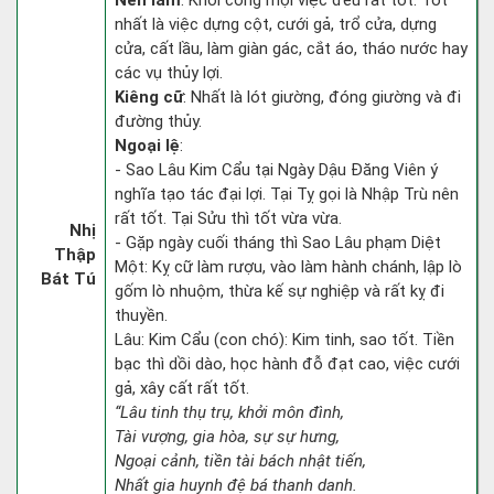
Nên làm
: Khởi công mọi việc đều rất tốt. Tốt
nhất là việc dựng cột, cưới gả, trổ cửa, dựng
cửa, cất lầu, làm giàn gác, cắt áo, tháo nước hay
các vụ thủy lợi.
Kiêng cữ
: Nhất là lót giường, đóng giường và đi
đường thủy.
Ngoại lệ
:
- Sao Lâu Kim Cẩu tại Ngày Dậu Đăng Viên ý
nghĩa tạo tác đại lợi. Tại Tỵ gọi là Nhập Trù nên
rất tốt. Tại Sửu thì tốt vừa vừa.
Nhị
- Gặp ngày cuối tháng thì Sao Lâu phạm Diệt
Thập
Một: Kỵ cữ làm rượu, vào làm hành chánh, lập lò
Bát Tú
gốm lò nhuộm, thừa kế sự nghiệp và rất kỵ đi
thuyền.
Lâu: Kim Cẩu (con chó): Kim tinh, sao tốt. Tiền
bạc thì dồi dào, học hành đỗ đạt cao, việc cưới
gả, xây cất rất tốt.
“Lâu tinh thụ trụ, khởi môn đình,
Tài vượng, gia hòa, sự sự hưng,
Ngoại cảnh, tiền tài bách nhật tiến,
Nhất gia huynh đệ bá thanh danh.