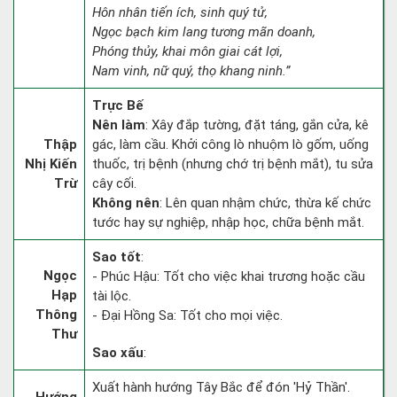
Hôn nhân tiến ích, sinh quý tử,
Ngọc bạch kim lang tương mãn doanh,
Phóng thủy, khai môn giai cát lợi,
Nam vinh, nữ quý, thọ khang ninh.”
Trực Bế
Nên làm
: Xây đắp tường, đặt táng, gắn cửa, kê
Thập
gác, làm cầu. Khởi công lò nhuộm lò gốm, uống
Nhị Kiến
thuốc, trị bệnh (nhưng chớ trị bệnh mắt), tu sửa
Trừ
cây cối.
Không nên
: Lên quan nhậm chức, thừa kế chức
tước hay sự nghiệp, nhập học, chữa bệnh mắt.
Sao tốt
:
Ngọc
- Phúc Hậu: Tốt cho việc khai trương hoặc cầu
Hạp
tài lộc.
Thông
- Đại Hồng Sa: Tốt cho mọi việc.
Thư
Sao xấu
:
Xuất hành hướng Tây Bắc để đón 'Hỷ Thần'.