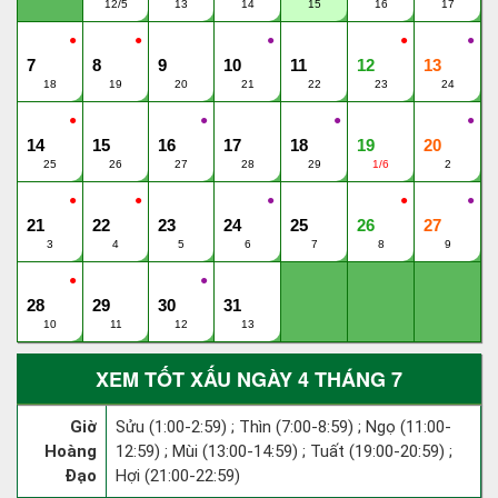
12/5
13
14
15
16
17
●
●
●
●
●
7
8
9
10
11
12
13
18
19
20
21
22
23
24
●
●
●
●
14
15
16
17
18
19
20
25
26
27
28
29
1/6
2
●
●
●
●
●
21
22
23
24
25
26
27
3
4
5
6
7
8
9
●
●
28
29
30
31
10
11
12
13
XEM TỐT XẤU NGÀY 4 THÁNG 7
Giờ
Sửu (1:00-2:59) ; Thìn (7:00-8:59) ; Ngọ (11:00-
Hoàng
12:59) ; Mùi (13:00-14:59) ; Tuất (19:00-20:59) ;
Đạo
Hợi (21:00-22:59)