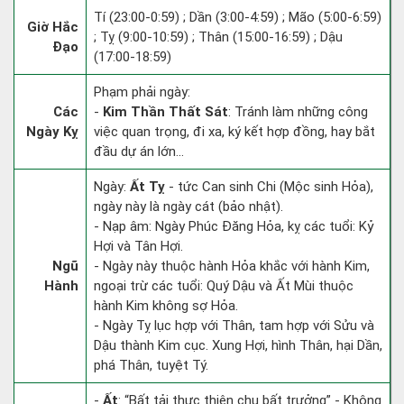
Tí (23:00-0:59) ; Dần (3:00-4:59) ; Mão (5:00-6:59)
Giờ Hắc
; Tỵ (9:00-10:59) ; Thân (15:00-16:59) ; Dậu
Đạo
(17:00-18:59)
Phạm phải ngày:
Các
-
Kim Thần Thất Sát
: Tránh làm những công
Ngày Kỵ
việc quan trọng, đi xa, ký kết hợp đồng, hay bắt
đầu dự án lớn...
Ngày:
Ất Tỵ
- tức Can sinh Chi (Mộc sinh Hỏa),
ngày này là ngày cát (bảo nhật).
- Nạp âm: Ngày Phúc Đăng Hỏa, kỵ các tuổi: Kỷ
Hợi và Tân Hợi.
Ngũ
- Ngày này thuộc hành Hỏa khắc với hành Kim,
Hành
ngoại trừ các tuổi: Quý Dậu và Ất Mùi thuộc
hành Kim không sợ Hỏa.
- Ngày Tỵ lục hợp với Thân, tam hợp với Sửu và
Dậu thành Kim cục. Xung Hợi, hình Thân, hại Dần,
phá Thân, tuyệt Tý.
-
Ất
: “Bất tải thực thiên chu bất trưởng” - Không