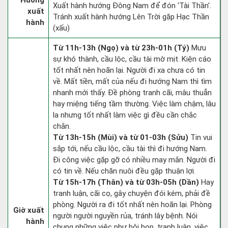
Hướng
Xuất hành hướng Đông Nam để đón 'Tài Thần'.
xuất
Tránh xuất hành hướng Lên Trời gặp Hạc Thần
hành
(xấu)
Từ 11h-13h (Ngọ) và từ 23h-01h (Tý)
Mưu
sự khó thành, cầu lộc, cầu tài mờ mịt. Kiện cáo
tốt nhất nên hoãn lại. Người đi xa chưa có tin
về. Mất tiền, mất của nếu đi hướng Nam thì tìm
nhanh mới thấy. Đề phòng tranh cãi, mâu thuẫn
hay miệng tiếng tầm thường. Việc làm chậm, lâu
la nhưng tốt nhất làm việc gì đều cần chắc
chắn.
Từ 13h-15h (Mùi) và từ 01-03h (Sửu)
Tin vui
sắp tới, nếu cầu lộc, cầu tài thì đi hướng Nam.
Đi công việc gặp gỡ có nhiều may mắn. Người đi
có tin về. Nếu chăn nuôi đều gặp thuận lợi.
Từ 15h-17h (Thân) và từ 03h-05h (Dần)
Hay
tranh luận, cãi cọ, gây chuyện đói kém, phải đề
phòng. Người ra đi tốt nhất nên hoãn lại. Phòng
Giờ xuất
người người nguyền rủa, tránh lây bệnh. Nói
hành
chung những việc như hội họp, tranh luận, việc