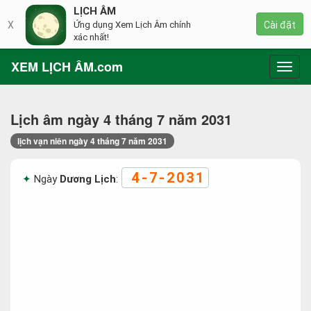
LỊCH ÂM
X
Ứng dụng Xem Lịch Âm chính
Cài đặt
xác nhất!
XEM LỊCH ÂM.com
Toggl
navig
Lịch âm ngày 4 tháng 7 năm 2031
lịch vạn niên ngày 4 tháng 7 năm 2031
4-7-2031
Ngày
Dương Lịch
: