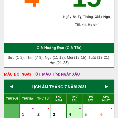
Ngày:
Ất Tỵ
, Tháng:
Giáp Ngọ
Tiết khí:
Hạ chí
Giờ Hoàng Đạo (Giờ Tốt)
Sửu (1-3), Thìn (7-9), Ngọ (11-13), Mùi (13-15), Tuất (19-21),
Hợi (21-23)
MÀU ĐỎ: NGÀY TỐT
MÀU TÍM: NGÀY XẤU
,
◄
►
LỊCH ÂM THÁNG 7 NĂM 2031
THỨ
THỨ
THỨ
CHỦ
THỨ HAI
THỨ BA
THỨ TƯ
NĂM
SÁU
BẨY
NHẬT
●
●
●
●
1
2
3
4
5
6