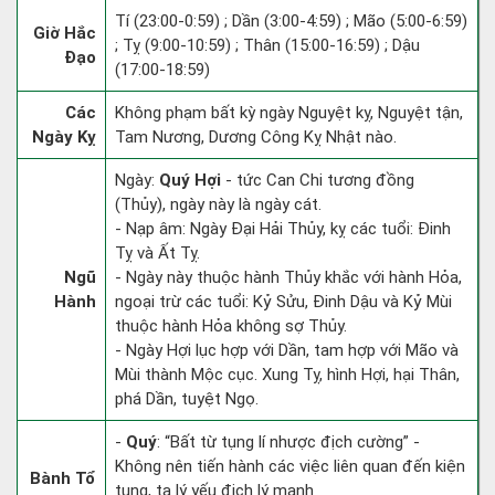
Tí (23:00-0:59) ; Dần (3:00-4:59) ; Mão (5:00-6:59)
Giờ Hắc
; Tỵ (9:00-10:59) ; Thân (15:00-16:59) ; Dậu
Đạo
(17:00-18:59)
Các
Không phạm bất kỳ ngày Nguyệt kỵ, Nguyệt tận,
Ngày Kỵ
Tam Nương, Dương Công Kỵ Nhật nào.
Ngày:
Quý Hợi
- tức Can Chi tương đồng
(Thủy), ngày này là ngày cát.
- Nạp âm: Ngày Đại Hải Thủy, kỵ các tuổi: Đinh
Tỵ và Ất Tỵ.
Ngũ
- Ngày này thuộc hành Thủy khắc với hành Hỏa,
Hành
ngoại trừ các tuổi: Kỷ Sửu, Đinh Dậu và Kỷ Mùi
thuộc hành Hỏa không sợ Thủy.
- Ngày Hợi lục hợp với Dần, tam hợp với Mão và
Mùi thành Mộc cục. Xung Tỵ, hình Hợi, hại Thân,
phá Dần, tuyệt Ngọ.
-
Quý
: “Bất từ tụng lí nhược địch cường” -
Không nên tiến hành các việc liên quan đến kiện
Bành Tổ
tụng, ta lý yếu địch lý mạnh