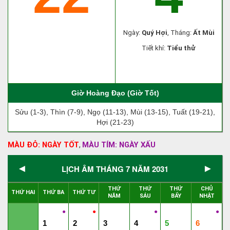
Ngày:
Quý Hợi
, Tháng:
Ất Mùi
Tiết khí:
Tiểu thử
Giờ Hoàng Đạo (Giờ Tốt)
Sửu (1-3), Thìn (7-9), Ngọ (11-13), Mùi (13-15), Tuất (19-21),
Hợi (21-23)
MÀU ĐỎ: NGÀY TỐT
MÀU TÍM: NGÀY XẤU
,
◄
►
LỊCH ÂM THÁNG 7 NĂM 2031
THỨ
THỨ
THỨ
CHỦ
THỨ HAI
THỨ BA
THỨ TƯ
NĂM
SÁU
BẨY
NHẬT
●
●
●
●
1
2
3
4
5
6