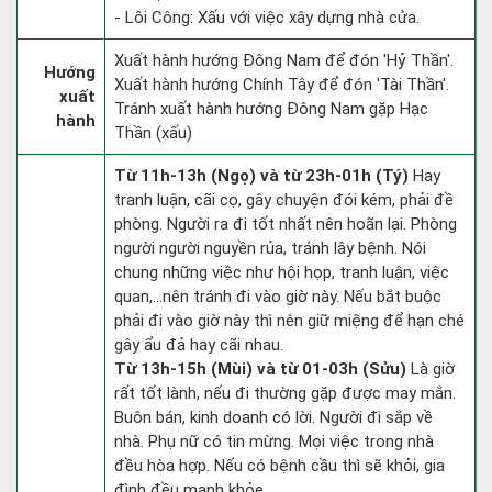
- Lôi Công: Xấu với việc xây dựng nhà cửa.
Xuất hành hướng Đông Nam để đón 'Hỷ Thần'.
Hướng
Xuất hành hướng Chính Tây để đón 'Tài Thần'.
xuất
Tránh xuất hành hướng Đông Nam gặp Hạc
hành
Thần (xấu)
Từ 11h-13h (Ngọ) và từ 23h-01h (Tý)
Hay
tranh luận, cãi cọ, gây chuyện đói kém, phải đề
phòng. Người ra đi tốt nhất nên hoãn lại. Phòng
người người nguyền rủa, tránh lây bệnh. Nói
chung những việc như hội họp, tranh luận, việc
quan,…nên tránh đi vào giờ này. Nếu bắt buộc
phải đi vào giờ này thì nên giữ miệng để hạn ché
gây ẩu đả hay cãi nhau.
Từ 13h-15h (Mùi) và từ 01-03h (Sửu)
Là giờ
rất tốt lành, nếu đi thường gặp được may mắn.
Buôn bán, kinh doanh có lời. Người đi sắp về
nhà. Phụ nữ có tin mừng. Mọi việc trong nhà
đều hòa hợp. Nếu có bệnh cầu thì sẽ khỏi, gia
đình đều mạnh khỏe.