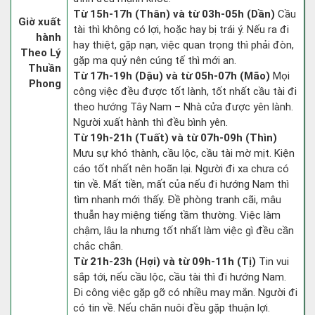
Từ 15h-17h (Thân) và từ 03h-05h (Dần)
Cầu
Giờ xuất
tài thì không có lợi, hoặc hay bị trái ý. Nếu ra đi
hành
hay thiệt, gặp nạn, việc quan trọng thì phải đòn,
Theo Lý
gặp ma quỷ nên cúng tế thì mới an.
Thuần
Từ 17h-19h (Dậu) và từ 05h-07h (Mão)
Mọi
Phong
công việc đều được tốt lành, tốt nhất cầu tài đi
theo hướng Tây Nam – Nhà cửa được yên lành.
Người xuất hành thì đều bình yên.
Từ 19h-21h (Tuất) và từ 07h-09h (Thìn)
Mưu sự khó thành, cầu lộc, cầu tài mờ mịt. Kiện
cáo tốt nhất nên hoãn lại. Người đi xa chưa có
tin về. Mất tiền, mất của nếu đi hướng Nam thì
tìm nhanh mới thấy. Đề phòng tranh cãi, mâu
thuẫn hay miệng tiếng tầm thường. Việc làm
chậm, lâu la nhưng tốt nhất làm việc gì đều cần
chắc chắn.
Từ 21h-23h (Hợi) và từ 09h-11h (Tị)
Tin vui
sắp tới, nếu cầu lộc, cầu tài thì đi hướng Nam.
Đi công việc gặp gỡ có nhiều may mắn. Người đi
có tin về. Nếu chăn nuôi đều gặp thuận lợi.