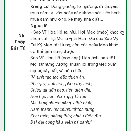
phá đất là tốt nhất.
Kiêng cữ
: Đóng giường, lót giường, đi thuyền,
mua sắm. Vì vậy, ngày này không nên tiến hành
mua sắm như ô tô, xe máy, nhà đất ...
Ngoại lệ
:
- Sao Vĩ Hỏa Hổ tại Mùi, Hợi, Mẹo (mão) khắc kỵ
Nhị
chôn cất. Tại Mùi là vị trí Hãm Địa của Sao Vỹ.
Thập
Tại Kỷ Mẹo rất Hung, còn các ngày Mẹo khác
Bát Tú
có thể tạm dùng được.
Sao Vĩ: Hỏa Hổ (con cọp): Hỏa tinh, sao tốt.
Mọi sự hưng vượng, thuận lợi trong việc xuất
ngoại, xây cất, và hôn nhân.
“Vĩ tinh tạo tác đắc thiên ân,
Phú quý, vinh hoa, phúc thọ ninh,
Chiêu tài tiến bảo, tiến điền địa,
Hòa hợp hôn nhân, quý tử tôn.
Mai táng nhược năng y thử nhật,
Nam thanh, nữ chính, tử tôn hưng.
Khai môn, phóng thủy, chiêu điền địa,
Đại đại công hầu, viễn bá danh.”