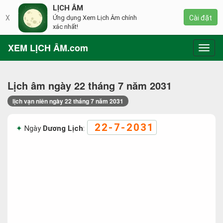
LỊCH ÂM
X
Ứng dụng Xem Lịch Âm chính
Cài đặt
xác nhất!
XEM LỊCH ÂM.com
Toggl
navig
Lịch âm ngày 22 tháng 7 năm 2031
lịch vạn niên ngày 22 tháng 7 năm 2031
22-7-2031
Ngày
Dương Lịch
: