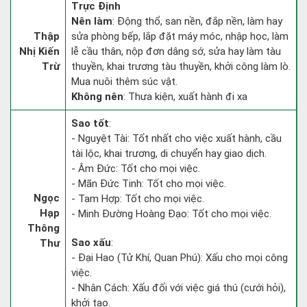
Trực Định
Nên làm
: Động thổ, san nền, đắp nền, làm hay
Thập
sửa phòng bếp, lắp đặt máy móc, nhập học, làm
Nhị Kiến
lễ cầu thân, nộp đơn dâng sớ, sửa hay làm tàu
Trừ
thuyền, khai trương tàu thuyền, khởi công làm lò.
Mua nuôi thêm súc vật.
Không nên
: Thưa kiện, xuất hành đi xa
Sao tốt
:
- Nguyệt Tài: Tốt nhất cho việc xuất hành, cầu
tài lộc, khai trương, di chuyển hay giao dịch.
- Âm Đức: Tốt cho mọi việc.
- Mãn Đức Tinh: Tốt cho mọi việc.
Ngọc
- Tam Hợp: Tốt cho mọi việc.
Hạp
- Minh Đường Hoàng Đạo: Tốt cho mọi việc.
Thông
Sao xấu
:
Thư
- Đại Hao (Tử Khí, Quan Phú): Xấu cho mọi công
việc.
- Nhân Cách: Xấu đối với việc giá thú (cưới hỏi),
khởi tạo.