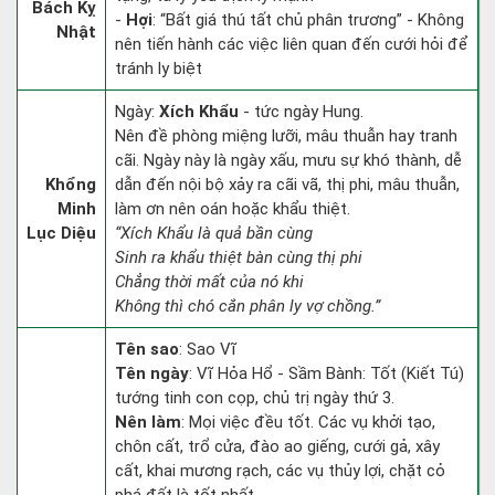
Bách Kỵ
-
Hợi
: “Bất giá thú tất chủ phân trương” - Không
Nhật
nên tiến hành các việc liên quan đến cưới hỏi để
tránh ly biệt
Ngày:
Xích Khẩu
- tức ngày Hung.
Nên đề phòng miệng lưỡi, mâu thuẫn hay tranh
cãi. Ngày này là ngày xấu, mưu sự khó thành, dễ
Khổng
dẫn đến nội bộ xảy ra cãi vã, thị phi, mâu thuẫn,
Minh
làm ơn nên oán hoặc khẩu thiệt.
Lục Diệu
“Xích Khẩu là quả bần cùng
Sinh ra khẩu thiệt bàn cùng thị phi
Chẳng thời mất của nó khi
Không thì chó cắn phân ly vợ chồng.”
Tên sao
: Sao Vĩ
Tên ngày
: Vĩ Hỏa Hổ - Sầm Bành: Tốt (Kiết Tú)
tướng tinh con cọp, chủ trị ngày thứ 3.
Nên làm
: Mọi việc đều tốt. Các vụ khởi tạo,
chôn cất, trổ cửa, đào ao giếng, cưới gả, xây
cất, khai mương rạch, các vụ thủy lợi, chặt cỏ