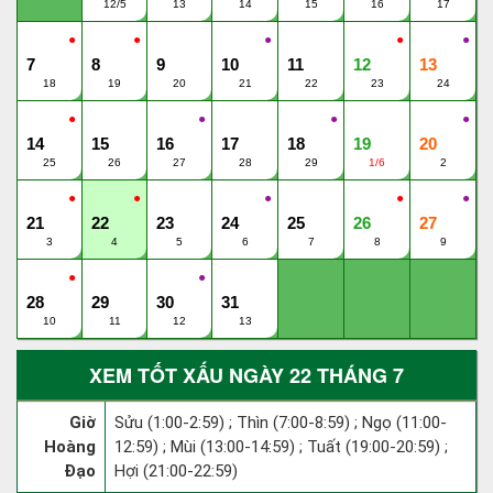
12/5
13
14
15
16
17
●
●
●
●
●
7
8
9
10
11
12
13
18
19
20
21
22
23
24
●
●
●
●
14
15
16
17
18
19
20
25
26
27
28
29
1/6
2
●
●
●
●
●
21
22
23
24
25
26
27
3
4
5
6
7
8
9
●
●
28
29
30
31
10
11
12
13
XEM TỐT XẤU NGÀY 22 THÁNG 7
Giờ
Sửu (1:00-2:59) ; Thìn (7:00-8:59) ; Ngọ (11:00-
Hoàng
12:59) ; Mùi (13:00-14:59) ; Tuất (19:00-20:59) ;
Đạo
Hợi (21:00-22:59)