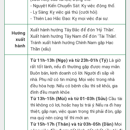
- Nguyệt Kiến Chuyển Sát: Kỵ việc động thổ.
- Ly Sàng: Kỵ việc giá thú (cưới hỏi).
- Thiên Lao Hắc Đạo: Kỵ mọi việc đại sự.
Xuất hành hướng Tây Bắc để đón 'Hỷ Thần'.
Hướng
Xuất hành hướng Tây Nam để đón 'Tài Thần'.
xuất
Tránh xuất hành hướng Chính Nam gặp Hạc
hành
Thần (xấu)
Từ 11h-13h (Ngọ) và từ 23h-01h (Tý)
Là giờ
rất tốt lành, nếu đi thường gặp được may mắn.
Buôn bán, kinh doanh có lời. Người đi sắp về
nhà. Phụ nữ có tin mừng. Mọi việc trong nhà
đều hòa hợp. Nếu có bệnh cầu thì sẽ khỏi, gia
đình đều mạnh khỏe.
Từ 13h-15h (Mùi) và từ 01-03h (Sửu)
Cầu tài
thì không có lợi, hoặc hay bị trái ý. Nếu ra đi hay
thiệt, gặp nạn, việc quan trọng thì phải đòn, gặp
ma quỷ nên cúng tế thì mới an.
Từ 15h-17h (Thân) và từ 03h-05h (Dần)
Mọi