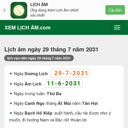
LỊCH ÂM
X
Ứng dụng Xem Lịch Âm chính
Cài đặt
xác nhất!
XEM LỊCH ÂM.com
Toggl
navig
Lịch âm ngày 29 tháng 7 năm 2031
lịch vạn niên ngày 29 tháng 7 năm 2031
29-7-2031
Ngày
Dương Lịch
:
11-6-2031
Ngày
Âm Lịch
:
Ngày trong tuần:
Thứ Ba
Ngày
Canh Ngọ
tháng
Ất Mùi
năm
Tân Hợi
Ngày
Bạch Hổ Kiếp
: xuất hành, cầu tài được như ý
muốn, đi hướng Nam và Bắc rất thuận lợi