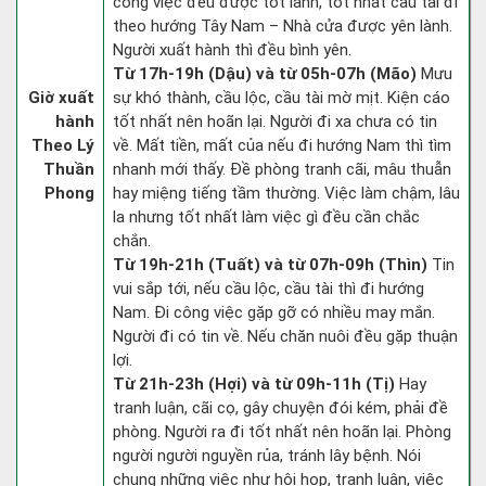
công việc đều được tốt lành, tốt nhất cầu tài đi
theo hướng Tây Nam – Nhà cửa được yên lành.
Người xuất hành thì đều bình yên.
Từ 17h-19h (Dậu) và từ 05h-07h (Mão)
Mưu
Giờ xuất
sự khó thành, cầu lộc, cầu tài mờ mịt. Kiện cáo
hành
tốt nhất nên hoãn lại. Người đi xa chưa có tin
Theo Lý
về. Mất tiền, mất của nếu đi hướng Nam thì tìm
Thuần
nhanh mới thấy. Đề phòng tranh cãi, mâu thuẫn
Phong
hay miệng tiếng tầm thường. Việc làm chậm, lâu
la nhưng tốt nhất làm việc gì đều cần chắc
chắn.
Từ 19h-21h (Tuất) và từ 07h-09h (Thìn)
Tin
vui sắp tới, nếu cầu lộc, cầu tài thì đi hướng
Nam. Đi công việc gặp gỡ có nhiều may mắn.
Người đi có tin về. Nếu chăn nuôi đều gặp thuận
lợi.
Từ 21h-23h (Hợi) và từ 09h-11h (Tị)
Hay
tranh luận, cãi cọ, gây chuyện đói kém, phải đề
phòng. Người ra đi tốt nhất nên hoãn lại. Phòng
người người nguyền rủa, tránh lây bệnh. Nói
chung những việc như hội họp, tranh luận, việc