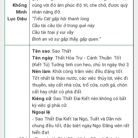
Khổng
cùng với đó âm phúc độ trì, che chở, được quý
Minh
nhân nâng đỡ.
Lục Diệu
“Tiểu Cát gặp hội thanh long
Cầu tài cầu lộc ở trong quẻ này
Cầu tài toại ý vui vầy
Bình an vô sự gặp thầy, gặp quen.”
Tên sao
: Sao Thất
Tên ngày
: Thất Hỏa Trư - Cảnh Thuần: Tốt
(Kiết Tú) Tướng tinh con heo, chủ trị ngày thứ 3.
Nên làm
: Khởi công trăm việc đều đặng tốt.
Tốt nhất là tháo nước, các việc thủy lợi, việc đi
thuyền, xây cất nhà cửa, trổ cửa, cưới gả, chôn
cất hay chặt cỏ phá đất.
Kiêng cữ
: Sao Thất Đại Kiết nên không có bất
kỳ việc gì phải cữ.
Ngoại lệ
:
- Sao Thất Đại Kiết tại Ngọ, Tuất và Dần nói
chung đều tốt, đặc biệt ngày Ngọ Đăng viên rất
hiển đạt.