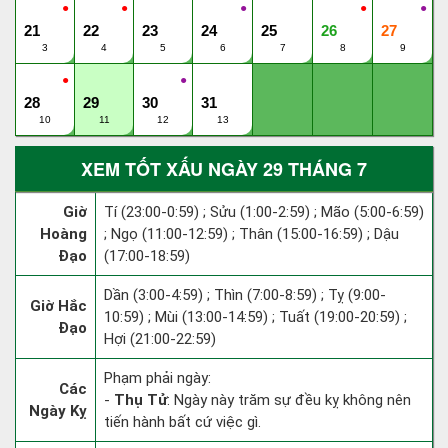
●
●
●
●
●
21
22
23
24
25
26
27
3
4
5
6
7
8
9
●
●
28
29
30
31
10
11
12
13
XEM TỐT XẤU NGÀY 29 THÁNG 7
Giờ
Tí (23:00-0:59) ; Sửu (1:00-2:59) ; Mão (5:00-6:59)
Hoàng
; Ngọ (11:00-12:59) ; Thân (15:00-16:59) ; Dậu
Đạo
(17:00-18:59)
Dần (3:00-4:59) ; Thìn (7:00-8:59) ; Tỵ (9:00-
Giờ Hắc
10:59) ; Mùi (13:00-14:59) ; Tuất (19:00-20:59) ;
Đạo
Hợi (21:00-22:59)
Phạm phải ngày:
Các
-
Thụ Tử
: Ngày này trăm sự đều kỵ không nên
Ngày Kỵ
tiến hành bất cứ việc gì.