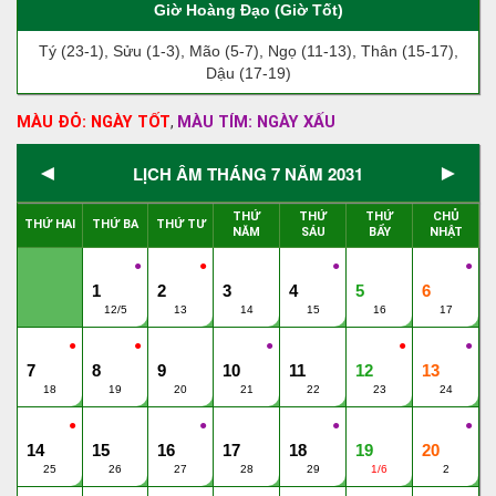
Giờ Hoàng Đạo (Giờ Tốt)
Tý (23-1), Sửu (1-3), Mão (5-7), Ngọ (11-13), Thân (15-17),
Dậu (17-19)
MÀU ĐỎ: NGÀY TỐT
MÀU TÍM: NGÀY XẤU
,
◄
►
LỊCH ÂM THÁNG 7 NĂM 2031
THỨ
THỨ
THỨ
CHỦ
THỨ HAI
THỨ BA
THỨ TƯ
NĂM
SÁU
BẨY
NHẬT
●
●
●
●
1
2
3
4
5
6
12/5
13
14
15
16
17
●
●
●
●
●
7
8
9
10
11
12
13
18
19
20
21
22
23
24
●
●
●
●
14
15
16
17
18
19
20
25
26
27
28
29
1/6
2