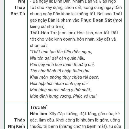
Nhị
- Ba ngày là: Bính Dần, Nhâm Dần và Giáp Ngọ
Thập
tốt cho xây dựng, chôn cất, song cũng ngày Dần
Bát Tú
nhưng ngày Dần khác lại không tốt. Bởi sao Thất
gặp ngày Dần là phạm vào
Phục Đoạn Sát
(mọi
kiêng cữ như trên).
Thất: Hỏa Trư (con lợn): Hỏa tinh, sao tốt. Rất
tốt cho việc kinh doanh, hôn nhân, xây cất và
chôn cất.
“Thất tinh tạo tác tiến điền ngưu,
Nhi tôn đại đại cận quân hầu,
Phú quý vinh hoa thiên thượng chỉ,
Thọ như Bành tổ nhập thiên thu.
Khai môn, phóng thủy chiêu tài bạch,
Hòa hợp hôn nhân sinh quý nhi.
Mai táng nhược năng y thử nhật,
Môn đình hưng vượng, Phúc vô ưu!”
Trực Bế
Nên làm
: Xây đắp tường, đặt táng, gắn cửa, kê
Thập
gác, làm cầu. Khởi công lò nhuộm lò gốm, uống
Nhị Kiến
thuốc, trị bệnh (nhưng chớ trị bệnh mắt), tu sửa