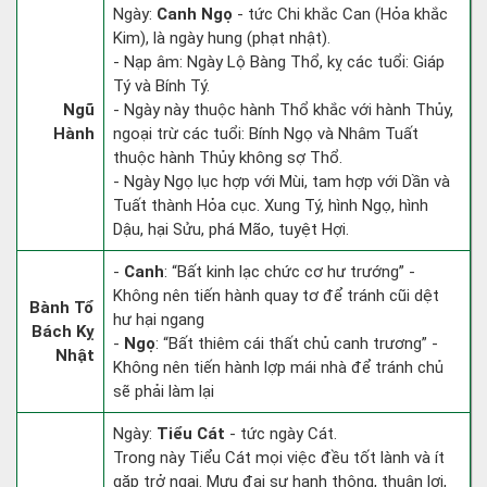
Ngày:
Canh Ngọ
- tức Chi khắc Can (Hỏa khắc
Kim), là ngày hung (phạt nhật).
- Nạp âm: Ngày Lộ Bàng Thổ, kỵ các tuổi: Giáp
Tý và Bính Tý.
Ngũ
- Ngày này thuộc hành Thổ khắc với hành Thủy,
Hành
ngoại trừ các tuổi: Bính Ngọ và Nhâm Tuất
thuộc hành Thủy không sợ Thổ.
- Ngày Ngọ lục hợp với Mùi, tam hợp với Dần và
Tuất thành Hỏa cục. Xung Tý, hình Ngọ, hình
Dậu, hại Sửu, phá Mão, tuyệt Hợi.
-
Canh
: “Bất kinh lạc chức cơ hư trướng” -
Không nên tiến hành quay tơ để tránh cũi dệt
Bành Tổ
hư hại ngang
Bách Kỵ
-
Ngọ
: “Bất thiêm cái thất chủ canh trương” -
Nhật
Không nên tiến hành lợp mái nhà để tránh chủ
sẽ phải làm lại
Ngày:
Tiểu Cát
- tức ngày Cát.
Trong này Tiểu Cát mọi việc đều tốt lành và ít
gặp trở ngại. Mưu đại sự hanh thông, thuận lợi,