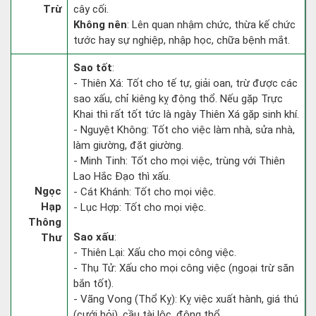
Trừ
cây cối.
Không nên
: Lên quan nhậm chức, thừa kế chức
tước hay sự nghiệp, nhập học, chữa bệnh mắt.
Sao tốt
:
- Thiên Xá: Tốt cho tế tự, giải oan, trừ được các
sao xấu, chỉ kiêng kỵ động thổ. Nếu gặp Trực
Khai thì rất tốt tức là ngày Thiên Xá gặp sinh khí.
- Nguyệt Không: Tốt cho việc làm nhà, sửa nhà,
làm giường, đặt giường.
- Minh Tinh: Tốt cho mọi việc, trùng với Thiên
Lao Hắc Đạo thì xấu.
Ngọc
- Cát Khánh: Tốt cho mọi việc.
Hạp
- Lục Hợp: Tốt cho mọi việc.
Thông
Sao xấu
:
Thư
- Thiên Lại: Xấu cho mọi công việc.
- Thụ Tử: Xấu cho mọi công việc (ngoại trừ săn
bắn tốt).
- Vãng Vong (Thổ Kỵ): Kỵ việc xuất hành, giá thú
(cưới hỏi), cầu tài lộc, động thổ.