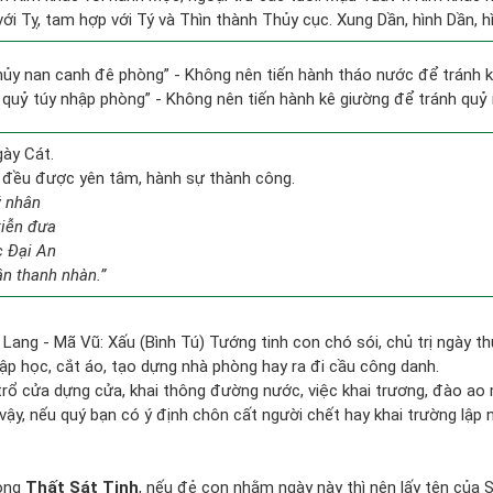
ới Tỵ, tam hợp với Tý và Thìn thành Thủy cục. Xung Dần, hình Dần, hì
thủy nan canh đê phòng” - Không nên tiến hành tháo nước để tránh 
g quỷ túy nhập phòng” - Không nên tiến hành kê giường để tránh qu
gày Cát.
c đều được yên tâm, hành sự thành công.
ý nhân
tiễn đưa
c Đại An
ân thanh nhàn.”
Lang - Mã Vũ: Xấu (Bình Tú) Tướng tinh con chó sói, chủ trị ngày th
hập học, cắt áo, tạo dựng nhà phòng hay ra đi cầu công danh.
 trổ cửa dựng cửa, khai thông đường nước, việc khai trương, đào ao
 vậy, nếu quý bạn có ý định chôn cất người chết hay khai trường lập
rong
Thất Sát Tinh
, nếu đẻ con nhằm ngày này thì nên lấy tên của 