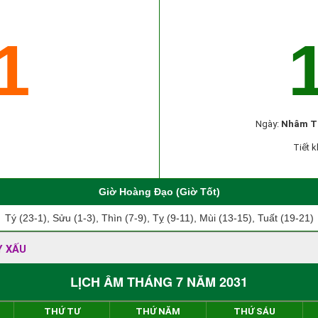
1
Ngày:
Nhâm T
Tiết k
Giờ Hoàng Đạo (Giờ Tốt)
Tý (23-1), Sửu (1-3), Thìn (7-9), Tỵ (9-11), Mùi (13-15), Tuất (19-21)
Y XẤU
LỊCH ÂM THÁNG 7 NĂM 2031
THỨ TƯ
THỨ NĂM
THỨ SÁU