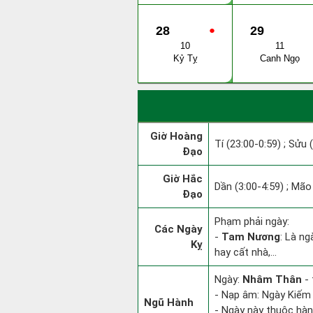
28
●
29
10
11
Kỷ Tỵ
Canh Ngọ
Giờ Hoàng
Tí (23:00-0:59) ; Sửu 
Đạo
Giờ Hắc
Dần (3:00-4:59) ; Mão 
Đạo
Phạm phải ngày:
Các Ngày
-
Tam Nương
: Là ng
Kỵ
hay cất nhà,...
Ngày:
Nhâm Thân
- 
- Nạp âm: Ngày Kiếm 
Ngũ Hành
- Ngày này thuộc hàn