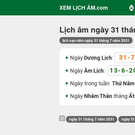
⌚ 
XEM LỊCH ÂM.com
Lịch âm ngày 31 thá
lịch vạn niên ngày 31 tháng 7 năm 2031
31-7
Ngày
Dương Lịch
:
13-6-2
Ngày
Âm Lịch
:
Ngày trong tuần:
Thứ Năm
Ngày
Nhâm Thân
tháng
Ất
ngày 31 tháng 7 năm 2031
ngày 31