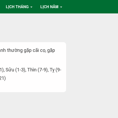
LỊCH THÁNG
LỊCH NĂM
ành thường gặp cãi cọ, gặp
1), Sửu (1-3), Thìn (7-9), Tỵ (9-
21)