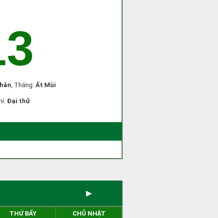
13
hân
, Tháng:
Ất Mùi
hí:
Đại thử
►
THỨ BẨY
CHỦ NHẬT