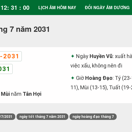
12: 31 : 00
LỊCH ÂM HÔM NAY
ĐỔI NGÀY ÂM DƯƠNG
ng 7 năm 2031
-2031
Ngày
Huyền Vũ
: xuất h
việc xấu, không nên đi
031
Giờ
Hoàng Đạo
: Tý (23-
11), Mùi (13-15), Tuất (19-
 Mùi
năm
Tân Hợi
/7/2031
ngày tốt tháng 7 năm 2031
ngày hoàng đạo tháng 7