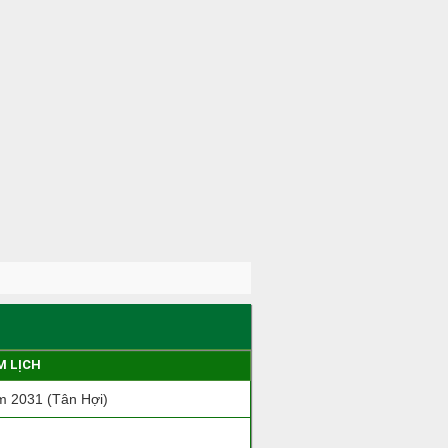
M LỊCH
 2031 (Tân Hợi)