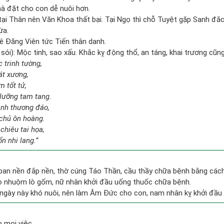
à đặt cho con dễ nuôi hơn.
ại Thân nên Văn Khoa thất bại. Tại Ngọ thì chỗ Tuyệt gặp Sanh đắc
ừa.
ê Đăng Viên tức Tiến thân danh.
sói): Mộc tinh, sao xấu. Khắc kỵ động thổ, an táng, khai trương cũn
c trinh tường,
át xương,
 tốt tử,
lưỡng tam tang.
ình thương đáo,
 chủ ôn hoàng.
chiêu tai họa,
n nhi lang.”
 ban nền đắp nền, thờ cúng Táo Thần, cầu thầy chữa bệnh bằng các
lò nhuộm lò gốm, nữ nhân khởi đầu uống thuốc chữa bệnh.
ngày này khó nuôi, nên làm Âm Đức cho con, nam nhân kỵ khởi đầu
 mọi việc.