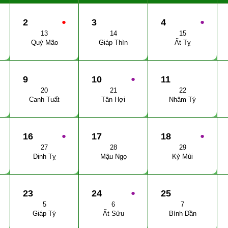
2
●
3
4
●
13
14
15
Quý Mão
Giáp Thìn
Ất Tỵ
9
10
●
11
20
21
22
Canh Tuất
Tân Hợi
Nhâm Tý
16
●
17
18
●
27
28
29
Đinh Tỵ
Mậu Ngọ
Kỷ Mùi
23
24
●
25
5
6
7
Giáp Tý
Ất Sửu
Bính Dần