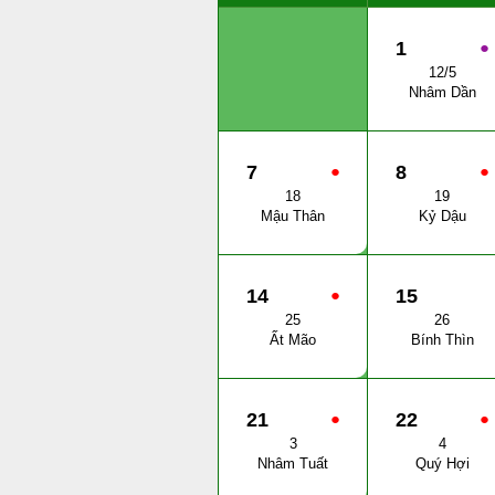
1
●
12/5
Nhâm Dần
7
●
8
●
18
19
Mậu Thân
Kỷ Dậu
14
●
15
25
26
Ất Mão
Bính Thìn
21
●
22
●
3
4
Nhâm Tuất
Quý Hợi