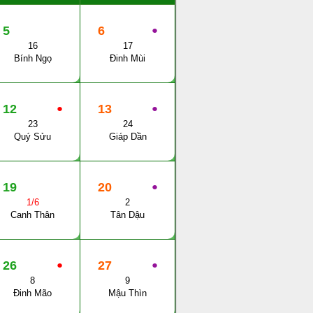
5
6
●
16
17
Bính Ngọ
Đinh Mùi
12
●
13
●
23
24
Quý Sửu
Giáp Dần
19
20
●
1/6
2
Canh Thân
Tân Dậu
26
●
27
●
8
9
Đinh Mão
Mậu Thìn