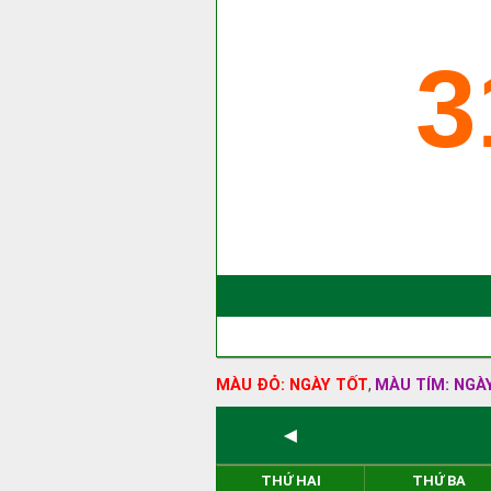
3
MÀU ĐỎ: NGÀY TỐT
MÀU TÍM: NGÀ
,
◄
THỨ HAI
THỨ BA