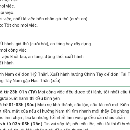
ọi việc.
ọi việc.
 việc, nhất là việc hôn nhân giá thú (cưới xin).
: Tốt cho mọi việc.
ất hành, giá thú (cưới hỏi), an táng hay xây dựng.
mọi công việc.
i việc khởi tạo, an táng, động thổ, xuất hành.
ất hành.
h Nam để đón 'Hỷ Thần'. Xuất hành hướng Chính Tây để đón 'Tài T
ng Tây Nam gặp Hạc Thần (xấu)
à từ 23h-01h (Tý)
Mọi công việc đều được tốt lành, tốt nhất cầu
gười xuất hành thì đều bình yên.
à từ 01-03h (Sửu)
Mưu sự khó thành, cầu lộc, cầu tài mờ mịt. Kiện 
ất tiền, mất của nếu đi hướng Nam thì tìm nhanh mới thấy. Đề phòng
ệc làm chậm, lâu la nhưng tốt nhất làm việc gì đều cần chắc chắn.
và từ 03h-05h (Dần)
Tin vui sắp tới, nếu cầu lộc, cầu tài thì đi 