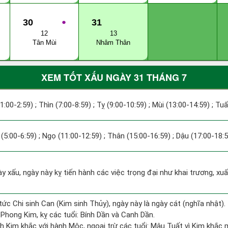
30
●
31
12
13
Tân Mùi
Nhâm Thân
XEM TỐT XẤU NGÀY 31 THÁNG 7
(1:00-2:59) ; Thìn (7:00-8:59) ; Tỵ (9:00-10:59) ; Mùi (13:00-14:59) ; Tu
(5:00-6:59) ; Ngọ (11:00-12:59) ; Thân (15:00-16:59) ; Dậu (17:00-18:5
ày xấu, ngày này kỵ tiến hành các việc trọng đại như khai trương, xu
tức Chi sinh Can (Kim sinh Thủy), ngày này là ngày cát (nghĩa nhật).
Phong Kim, kỵ các tuổi: Bính Dần và Canh Dần.
h Kim khắc với hành Mộc, ngoại trừ các tuổi: Mậu Tuất vì Kim khắc 