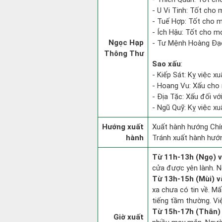
- U Vi Tinh: Tốt cho m
- Tuế Hợp: Tốt cho m
- Ích Hậu: Tốt cho mọi
Ngọc Hạp
- Tư Mệnh Hoàng Đạo
Thông Thư
Sao xấu
:
- Kiếp Sát: Kỵ việc xu
- Hoang Vu: Xấu cho 
- Địa Tặc: Xấu đối vớ
- Ngũ Quỹ: Kỵ việc xu
Hướng xuất
Xuất hành hướng Chín
hành
Tránh xuất hành hướ
Từ 11h-13h (Ngọ) v
cửa được yên lành. N
Từ 13h-15h (Mùi) v
xa chưa có tin về. M
tiếng tầm thường. Vi
Từ 15h-17h (Thân) 
Giờ xuất