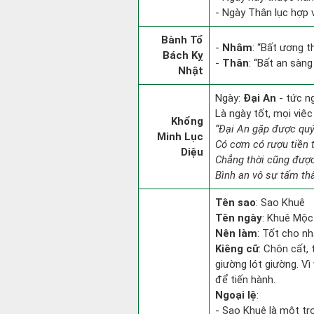
- Ngày Thân lục hợp v
Bành Tổ
-
Nhâm
: “Bất ương 
Bách Kỵ
-
Thân
: “Bất an sàn
Nhật
Ngày:
Đại An
- tức n
Là ngày tốt, mọi việ
Khổng
“Đại An gặp được qu
Minh Lục
Có cơm có rượu tiền 
Diệu
Chẳng thời cũng đượ
Bình an vô sự tấm th
Tên sao
: Sao Khuê
Tên ngày
: Khuê Mộc 
Nên làm
: Tốt cho n
Kiêng cữ
: Chôn cất,
giường lót giường. Vì
để tiến hành.
Ngoại lệ
:
- Sao Khuê là một t