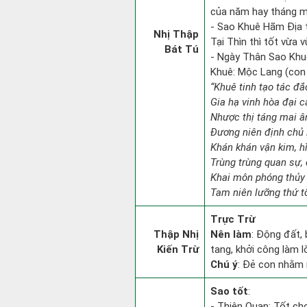
của năm hay tháng m
- Sao Khuê Hãm Địa t
Nhị Thập
Tại Thìn thì tốt vừa v
Bát Tú
- Ngày Thân Sao Khu
Khuê: Mộc Lang (con 
“Khuê tinh tạo tác đắ
Gia hạ vinh hòa đại c
Nhược thị táng mai âm
Đương niên định chủ 
Khán khán vận kim, h
Trùng trùng quan sự,
Khai môn phóng thủy 
Tam niên lưỡng thứ tổ
Trực Trừ
Thập Nhị
Nên làm
: Động đất,
Kiến Trừ
tang, khởi công làm 
Chú ý
: Đẻ con nhằm 
Sao tốt
:
- Thiên Quan: Tốt cho