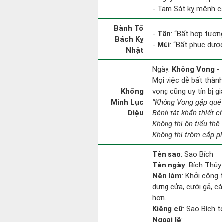
- Tam Sát kỵ mệnh cá
Bành Tổ
-
Tân
: “Bất hợp tươ
Bách Kỵ
-
Mùi
: “Bất phục dượ
Nhật
Ngày:
Không Vong
- 
Mọi việc dễ bất thành.
Khổng
vọng cũng uy tín bị 
Minh Lục
“Không Vong gặp quẻ
Diệu
Bệnh tật khẩn thiết 
Không thì ôn tiểu thê 
Không thì trộm cắp ph
Tên sao
: Sao Bích
Tên ngày
: Bích Thủy
Nên làm
: Khởi công 
dựng cửa, cưới gả, cá
hơn.
Kiêng cữ
: Sao Bích t
Ngoại lệ
: