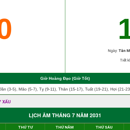
0
Ngày:
Tân M
Tiết k
Giờ Hoàng Đạo (Giờ Tốt)
Dần (3-5), Mão (5-7), Tỵ (9-11), Thân (15-17), Tuất (19-21), Hợi (21-23
Y XẤU
LỊCH ÂM THÁNG 7 NĂM 2031
THỨ TƯ
THỨ NĂM
THỨ SÁU