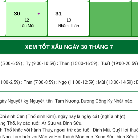
30
●
31
12
13
Tân Mùi
Nhâm Thân
XEM TỐT XẤU NGÀY 30 THÁNG 7
(5:00-6:59) ; Tỵ (9:00-10:59) ; Thân (15:00-16:59) ; Tuất (19:00-20:59)
(1:00-2:59) ; Thìn (7:00-8:59) ; Ngọ (11:00-12:59) ; Mùi (13:00-14:59) ;
y Nguyệt kỵ, Nguyệt tận, Tam Nương, Dương Công Kỵ Nhật nào.
Chi sinh Can (Thổ sinh Kim), ngày này là ngày cát (nghĩa nhật).
ng Thổ, kỵ các tuổi: Ất Sửu và Đinh Sửu.
h Thổ khắc với hành Thủy, ngoại trừ các tuổi: Đinh Mùi, Quý Hợi th
i Ngọ, tam hợp với Mão và Hợi thành Mộc cục. Xung Sửu, hình Sửu, h