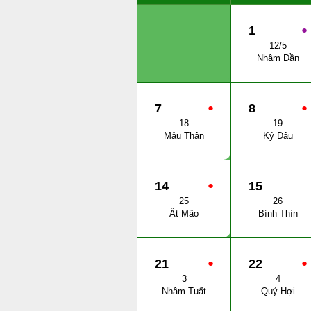
1
●
12/5
Nhâm Dần
7
●
8
●
18
19
Mậu Thân
Kỷ Dậu
14
●
15
25
26
Ất Mão
Bính Thìn
21
●
22
●
3
4
Nhâm Tuất
Quý Hợi