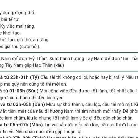
y dựng, động thổ.
bái tế tự.
Kỵ việc mai táng.
c khởi tạo.
ởi tạo, giá thú, an táng.
c giá thú (cưới hỏi).
 Nam để đón 'Hỷ Thần'. Xuất hành hướng Tây Nam để đón 'Tài Thần
ng Tây Nam gặp Hạc Thần (xấu)
à từ 23h-01h (Tý)
Cầu tài thì không có lợi, hoặc hay bị trái ý. Nếu 
ặp ma quỷ nên cúng tế thì mới an.
à từ 01-03h (Sửu)
Mọi công việc đều được tốt lành, tốt nhất cầu 
gười xuất hành thì đều bình yên.
và từ 03h-05h (Dần)
Mưu sự khó thành, cầu lộc, cầu tài mờ mịt. K
. Mất tiền, mất của nếu đi hướng Nam thì tìm nhanh mới thấy. Đề ph
ệc làm chậm, lâu la nhưng tốt nhất làm việc gì đều cần chắc chắn.
à từ 05h-07h (Mão)
Tin vui sắp tới, nếu cầu lộc, cầu tài thì đi hư
tin về. Nếu chăn nuôi đều gặp thuận lợi.