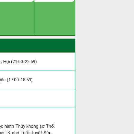
 ; Hợi (21:00-22:59)
 Dậu (17:00-18:59)
uộc hành Thủy không sợ Thổ.
ại Tý, phá Tuất, tuyệt Sửu.