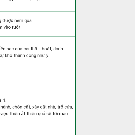
ông được nếm qua
m vào ruột
Tiền bạc của cải thất thoát, danh
sự khó thành công như ý.
 4.
 hành, chôn cất, xây cất nhà, trổ cửa,
 việc thiện ắt thiện quả sẽ tới mau