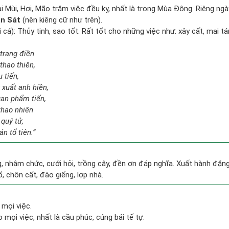
ại Mùi, Hợi, Mão trăm việc đều kỵ, nhất là trong Mùa Đông. Riêng ng
n Sát
(nên kiêng cữ như trên).
i cá): Thủy tinh, sao tốt. Rất tốt cho những việc như: xây cất, mai t
 trang điền
thao thiên,
u tiến,
 xuất anh hiền,
uan phẩm tiến,
thao nhiên
 quý tử,
n tổ tiên.”
g, nhậm chức, cưới hỏi, trồng cây, đền ơn đáp nghĩa. Xuất hành đặng l
ổ, chôn cất, đào giếng, lợp nhà.
 mọi việc.
mọi việc, nhất là cầu phúc, cúng bái tế tự.