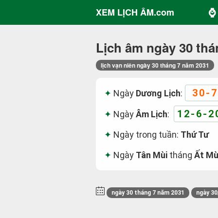
⌚ 
XEM LỊCH ÂM.com
Lịch âm ngày 30 thá
lịch vạn niên ngày 30 tháng 7 năm 2031
30-7
Ngày
Dương Lịch
:
12-6-2
Ngày
Âm Lịch
:
Ngày trong tuần:
Thứ Tư
Ngày
Tân Mùi
tháng
Ất Mù
ngày 30 tháng 7 năm 2031
ngày 30