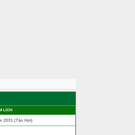
M LỊCH
 2031 (Tân Hợi)