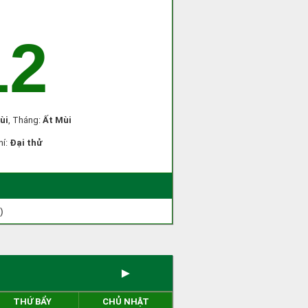
12
ùi
, Tháng:
Ất Mùi
hí:
Đại thử
)
►
THỨ BẨY
CHỦ NHẬT