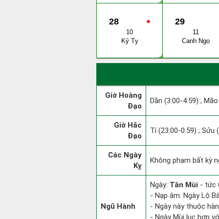
28
●
29
10
11
Kỷ Tỵ
Canh Ngọ
Giờ Hoàng
Dần (3:00-4:59) ; Mão 
Đạo
Giờ Hắc
Tí (23:00-0:59) ; Sửu 
Đạo
Các Ngày
Không phạm bất kỳ ngà
Kỵ
Ngày:
Tân Mùi
- tức 
- Nạp âm: Ngày Lộ Bà
Ngũ Hành
- Ngày này thuộc hàn
- Ngày Mùi lục hợp vớ