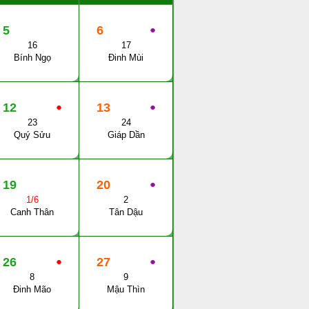
5
6
●
16
17
Bính Ngọ
Đinh Mùi
12
●
13
●
23
24
Quý Sửu
Giáp Dần
19
20
●
1/6
2
Canh Thân
Tân Dậu
26
●
27
●
8
9
Đinh Mão
Mậu Thìn