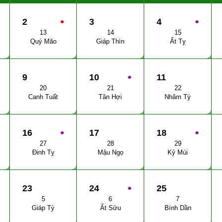
2
●
3
4
●
13
14
15
Quý Mão
Giáp Thìn
Ất Tỵ
9
10
●
11
20
21
22
Canh Tuất
Tân Hợi
Nhâm Tý
16
●
17
18
●
27
28
29
Đinh Tỵ
Mậu Ngọ
Kỷ Mùi
23
24
●
25
5
6
7
Giáp Tý
Ất Sửu
Bính Dần