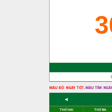
3
MÀU ĐỎ: NGÀY TỐT
MÀU TÍM: NGÀ
,
◄
THỨ HAI
THỨ BA