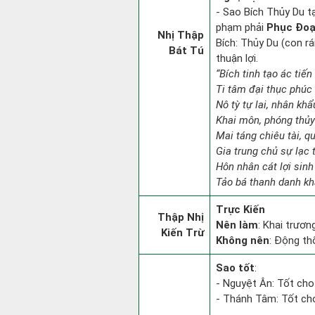
- Sao Bích Thủy Du t
phạm phải
Phục Đoạ
Nhị Thập
Bích: Thủy Du (con rá
Bát Tú
thuận lợi.
“Bích tinh tạo ác tiến
Ti tâm đại thục phúc 
Nô tỳ tự lai, nhân khẩ
Khai môn, phóng thủy
Mai táng chiêu tài, q
Gia trung chủ sự lạc 
Hôn nhân cát lợi sinh
Tảo bá thanh danh khá
Trực Kiến
Thập Nhị
Nên làm
: Khai trươn
Kiến Trừ
Không nên
: Động th
Sao tốt
:
- Nguyệt Ân: Tốt cho
- Thánh Tâm: Tốt cho 