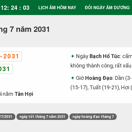
12: 24 : 03
LỊCH ÂM HÔM NAY
ĐỔI NGÀY ÂM DƯƠNG
ng 7 năm 2031
-2031
Ngày
Bạch Hổ Túc
: cấm
không thành công, rất xấu
031
Giờ
Hoàng Đạo
: Dần (3
(15-17), Tuất (19-21), Hợi 
i
năm
Tân Hợi
/7/2031
ngày tốt tháng 7 năm 2031
ngày hoàng đạo tháng 7