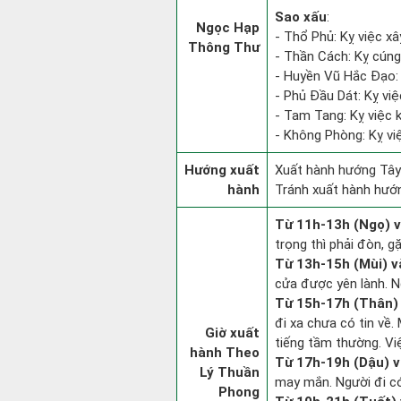
Sao xấu
:
Ngọc Hạp
- Thổ Phủ: Kỵ việc xâ
Thông Thư
- Thần Cách: Kỵ cúng 
- Huyền Vũ Hắc Đạo: 
- Phủ Đầu Dát: Kỵ việ
- Tam Tang: Kỵ việc kh
- Không Phòng: Kỵ việ
Hướng xuất
Xuất hành hướng Tây
hành
Tránh xuất hành hướ
Từ 11h-13h (Ngọ) v
trọng thì phải đòn, g
Từ 13h-15h (Mùi) v
cửa được yên lành. N
Từ 15h-17h (Thân) 
đi xa chưa có tin về
Giờ xuất
tiếng tầm thường. Vi
hành Theo
Từ 17h-19h (Dậu) v
Lý Thuần
may mắn. Người đi có 
Phong