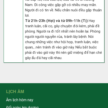
Nam. Đi công việc gặp gỡ có nhiều may mắn.
Người đi có tin về. Nếu chăn nuôi đều gặp thuận
lợi.
Từ 21h-23h (Hợi) và từ 09h-11h (Tị)
Hay
tranh luận, cãi cọ, gây chuyện đói kém, phải đề
phòng. Người ra đi tốt nhất nên hoãn lại. Phòng
người người nguyền rủa, tránh lây bệnh. Nói
chung những việc như hội họp, tranh luận, việc
quan,…nên tránh đi vào giờ này. Nếu bắt buộc
phải đi vào giờ này thì nên giữ miệng để hạn ché
gây ẩu đả hay cãi nhau.
LỊCH ÂM
Âm lịch hôm nay
Đổi ngày âm dương