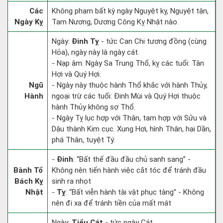
Các
Không phạm bất kỳ ngày Nguyệt kỵ, Nguyệt tận,
Ngày Kỵ
Tam Nương, Dương Công Kỵ Nhật nào.
Ngày:
Đinh Tỵ
- tức Can Chi tương đồng (cùng
Hỏa), ngày này là ngày cát.
- Nạp âm: Ngày Sa Trung Thổ, kỵ các tuổi: Tân
Hợi và Quý Hợi.
Ngũ
- Ngày này thuộc hành Thổ khắc với hành Thủy,
Hành
ngoại trừ các tuổi: Đinh Mùi và Quý Hợi thuộc
hành Thủy không sợ Thổ.
- Ngày Tỵ lục hợp với Thân, tam hợp với Sửu và
Dậu thành Kim cục. Xung Hợi, hình Thân, hại Dần,
phá Thân, tuyệt Tý.
-
Đinh
: “Bất thế đầu đầu chủ sanh sang” -
Bành Tổ
Không nên tiến hành việc cắt tóc để tránh đầu
Bách Kỵ
sinh ra nhọt
Nhật
-
Tỵ
: “Bất viễn hành tài vật phục tàng” - Không
nên đi xa để tránh tiền của mất mát
Ngày:
Tiểu Cát
- tức ngày Cát.