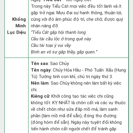
Trong này Tiểu Cát mọi việc đều tốt lành và ít
gặp trở ngại. Mưu đại sự hanh thông, thuận lợi,
Khổng
cùng với đó âm phúc độ trì, che chở, được quý
Minh
nhân nâng đỡ.
Lục Diệu
“Tiểu Cát gặp hội thanh long
Cầu tài cầu lộc ở trong quẻ này
Cầu tài toại ý vui vầy
Bình an vô sự gặp thầy, gặp quen.”
Tên sao
: Sao Chủy
Tên ngày
: Chủy Hỏa Hầu - Phó Tuấn: Xấu (Hung
Tú) Tướng tinh con khỉ, chủ trị ngày thứ 3.
Nên làm
: Sao Chủy không nên làm bất kỳ việc
chi.
Kiêng cữ
: Khởi công tạo tác việc chi cũng
không tốt. KỴ NHẤT là chôn cất và các vụ thuộc
về chết chôn như sửa đắp mồ mả, làm sanh
phần (làm mồ mã để sẵn), đóng thọ đường
(đóng hòm để sẵn). Ngày này tuyệt đối không
tiến hành chôn cất người chết để tránh gặp