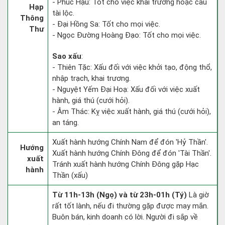
- Phúc Hậu: Tốt cho việc khai trương hoặc cầu
Hạp
tài lộc.
Thông
- Đại Hồng Sa: Tốt cho mọi việc.
Thư
- Ngọc Đường Hoàng Đạo: Tốt cho mọi việc.
Sao xấu
:
- Thiên Tặc: Xấu đối với việc khởi tạo, động thổ,
nhập trạch, khai trương.
- Nguyệt Yếm Đại Hoạ: Xấu đối với việc xuất
hành, giá thú (cưới hỏi).
- Âm Thác: Kỵ việc xuất hành, giá thú (cưới hỏi),
an táng.
Xuất hành hướng Chính Nam để đón 'Hỷ Thần'.
Hướng
Xuất hành hướng Chính Đông để đón 'Tài Thần'.
xuất
Tránh xuất hành hướng Chính Đông gặp Hạc
hành
Thần (xấu)
Từ 11h-13h (Ngọ) và từ 23h-01h (Tý)
Là giờ
rất tốt lành, nếu đi thường gặp được may mắn.
Buôn bán, kinh doanh có lời. Người đi sắp về