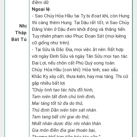
điềm dữ.
Ngoại lệ
:
- Sao Chủy Hỏa Hầu tại Tỵ bị đoạt khí, còn Hung
thì càng thêm Hung. Tại Dậu rất tốt, vì Sao Chủy
Nhị
Đăng Viên ở Dậu đem khởi động và thăng tiến.
Thập
Tuy nhiên phạm vào Phục Đoạn Sát (mọi kiêng
Bát Tú
cữ giống như trên).
- Tại Sửu là Đắc Địa, mọi việc ắt nên. Rất hợp
với ngày Đinh Sửu và ngày Tân Sửu mọi tạo tác
Đại Lợi, nếu chôn cất Phú Quý song toàn.
Chủy: Hỏa Hầu (con khỉ): Hỏa tinh, sao xấu.
Khắc Kỵ xây cất, thưa kiện, hay mai táng. Thi cử
gặp nhiều bất lợi.
“Chủy tinh tạo tác hữu đồ hình,
Tam niên tất đinh chủ linh đinh,
Mai táng tốt tử đa do thử,
Thủ định Dần niên tiện sát nhân.
Tam tang bất chỉ giai do thử,
Nhất nhân dược độc nhị nhân thân.
Gia môn điền địa giai thoán bại,