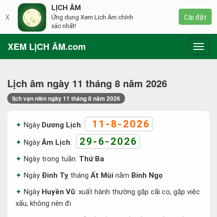
LỊCH ÂM
X
Ứng dụng Xem Lịch Âm chính
Cài đặt
xác nhất!
XEM LỊCH ÂM.com
Toggl
navig
Lịch âm ngày 11 tháng 8 năm 2026
lịch vạn niên ngày 11 tháng 8 năm 2026
11-8-2026
Ngày
Dương Lịch
:
29-6-2026
Ngày
Âm Lịch
:
Ngày trong tuần:
Thứ Ba
Ngày
Đinh Tỵ
tháng
Ất Mùi
năm
Bính Ngọ
Ngày
Huyền Vũ
: xuất hành thường gặp cãi cọ, gặp việc
xấu, không nên đi