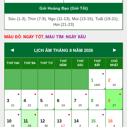
Giờ Hoàng Đạo (Giờ Tốt)
Sửu (1-3), Thìn (7-9), Ngọ (11-13), Mùi (13-15), Tuất (19-21),
Hợi (21-23)
MÀU ĐỎ: NGÀY TỐT
MÀU TÍM: NGÀY XẤU
,
◄
►
LỊCH ÂM THÁNG 8 NĂM 2026
THỨ
THỨ
THỨ
CHỦ
THỨ HAI
THỨ BA
THỨ TƯ
NĂM
SÁU
BẨY
NHẬT
●
1
2
19/6
20
●
●
●
●
●
3
4
5
6
7
8
9
21
22
23
24
25
26
27
●
●
●
●
10
11
12
13
14
15
16
28
29
30
1/7
2
3
4