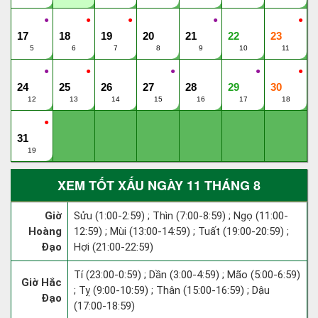
●
●
●
●
●
17
18
19
20
21
22
23
5
6
7
8
9
10
11
●
●
●
●
●
24
25
26
27
28
29
30
12
13
14
15
16
17
18
●
31
19
XEM TỐT XẤU NGÀY 11 THÁNG 8
Giờ
Sửu (1:00-2:59) ; Thìn (7:00-8:59) ; Ngọ (11:00-
Hoàng
12:59) ; Mùi (13:00-14:59) ; Tuất (19:00-20:59) ;
Đạo
Hợi (21:00-22:59)
Tí (23:00-0:59) ; Dần (3:00-4:59) ; Mão (5:00-6:59)
Giờ Hắc
; Tỵ (9:00-10:59) ; Thân (15:00-16:59) ; Dậu
Đạo
(17:00-18:59)