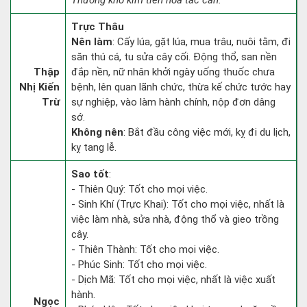
Thương khố kim tiền hóa tác cần.”
Trực Thâu
Nên làm
: Cấy lúa, gặt lúa, mua trâu, nuôi tằm, đi
săn thú cá, tu sửa cây cối. Động thổ, san nền
Thập
đắp nền, nữ nhân khởi ngày uống thuốc chưa
Nhị Kiến
bệnh, lên quan lãnh chức, thừa kế chức tước hay
Trừ
sự nghiệp, vào làm hành chính, nộp đơn dâng
sớ.
Không nên
: Bắt đầu công việc mới, kỵ đi du lịch,
kỵ tang lễ.
Sao tốt
:
- Thiên Quý: Tốt cho mọi việc.
- Sinh Khí (Trực Khai): Tốt cho mọi việc, nhất là
việc làm nhà, sửa nhà, động thổ và gieo trồng
cây.
- Thiên Thành: Tốt cho mọi việc.
- Phúc Sinh: Tốt cho mọi việc.
- Dịch Mã: Tốt cho mọi việc, nhất là việc xuất
hành.
Ngọc