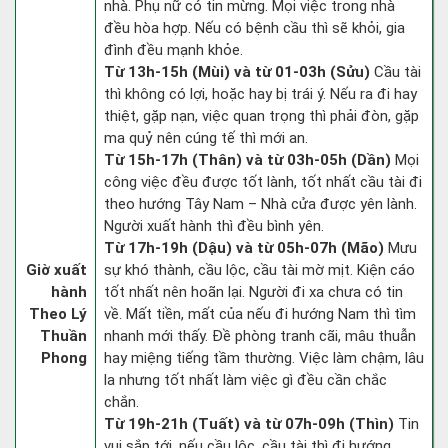
nhà. Phụ nữ có tin mừng. Mọi việc trong nhà
đều hòa hợp. Nếu có bệnh cầu thì sẽ khỏi, gia
đình đều mạnh khỏe.
Từ 13h-15h (Mùi) và từ 01-03h (Sửu)
Cầu tài
thì không có lợi, hoặc hay bị trái ý. Nếu ra đi hay
thiệt, gặp nạn, việc quan trọng thì phải đòn, gặp
ma quỷ nên cúng tế thì mới an.
Từ 15h-17h (Thân) và từ 03h-05h (Dần)
Mọi
công việc đều được tốt lành, tốt nhất cầu tài đi
theo hướng Tây Nam – Nhà cửa được yên lành.
Người xuất hành thì đều bình yên.
Từ 17h-19h (Dậu) và từ 05h-07h (Mão)
Mưu
Giờ xuất
sự khó thành, cầu lộc, cầu tài mờ mịt. Kiện cáo
hành
tốt nhất nên hoãn lại. Người đi xa chưa có tin
Theo Lý
về. Mất tiền, mất của nếu đi hướng Nam thì tìm
Thuần
nhanh mới thấy. Đề phòng tranh cãi, mâu thuẫn
Phong
hay miệng tiếng tầm thường. Việc làm chậm, lâu
la nhưng tốt nhất làm việc gì đều cần chắc
chắn.
Từ 19h-21h (Tuất) và từ 07h-09h (Thìn)
Tin
vui sắp tới, nếu cầu lộc, cầu tài thì đi hướng