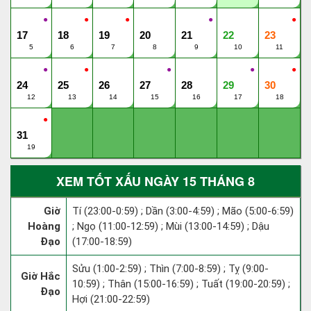
●
●
●
●
●
17
18
19
20
21
22
23
5
6
7
8
9
10
11
●
●
●
●
●
24
25
26
27
28
29
30
12
13
14
15
16
17
18
●
31
19
XEM TỐT XẤU NGÀY 15 THÁNG 8
Giờ
Tí (23:00-0:59) ; Dần (3:00-4:59) ; Mão (5:00-6:59)
Hoàng
; Ngọ (11:00-12:59) ; Mùi (13:00-14:59) ; Dậu
Đạo
(17:00-18:59)
Sửu (1:00-2:59) ; Thìn (7:00-8:59) ; Tỵ (9:00-
Giờ Hắc
10:59) ; Thân (15:00-16:59) ; Tuất (19:00-20:59) ;
Đạo
Hợi (21:00-22:59)