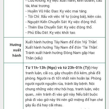
- Cửu Không: Kỵ việc xuất hành, kinh doanh, cầu
tài, khai trương.
- Huyền Vũ Hắc Đạo: Kỵ việc mai táng.
- Tội Chỉ: Xấu với việc tế tự (cúng bái), kiện cáo.
- Nguyệt Kiến Chuyển Sát: Kỵ việc động thổ.
- Thiên Địa Chuyển Sát: Kỵ việc động thổ.
- Phủ Đầu Dát: Kỵ việc khởi tạo.
Xuất hành hướng Tây Nam để đón 'Hỷ Thần'.
Hướng
Xuất hành hướng Tây Nam để đón 'Tài Thần'.
xuất
Tránh xuất hành hướng Đông Nam gặp Hạc
hành
Thần (xấu)
Từ 11h-13h (Ngọ) và từ 23h-01h (Tý)
Hay
tranh luận, cãi cọ, gây chuyện đói kém, phải đề
phòng. Người ra đi tốt nhất nên hoãn lại. Phòng
người người nguyền rủa, tránh lây bệnh. Nói
chung những việc như hội họp, tranh luận, việc
quan,…nên tránh đi vào giờ này. Nếu bắt buộc
phải đi vào giờ này thì nên giữ miệng để hạn ché
gây ẩu đả hay cãi nhau.