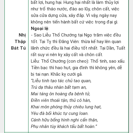
bất lợi, hung hại. Hung hại nhất là làm thủy lợi
như trổ tháo nước, đào ao lũy, chôn cất, việc
sửa cửa dựng cửa, xây đắp. Vì vậy, ngày nay
không nên tiến hành bất cứ việc trọng đại gì.
Ngoại lệ
:
Nhị
- Sao Liễu Thổ Chướng tại Ngọ trăm việc đều
Thập
tốt. Tại Tỵ thì Đăng Viên: thừa kế hay lên quan
Bát Tú
lãnh chức đều là hai điều tốt nhất. Tại Dần, Tuất
rất suy vi nên kỵ xây cất và chôn cất.
Liễu: Thổ Chướng (con cheo): Thổ tinh, sao xấu.
Tiền bạc thì hao hụt, gia đình thì không yên, dễ
bị tai nạn. Khắc kỵ cưới gả.
“Liễu tinh tạo tác chủ tao quan,
Trú dạ thâu nhàn bất tạm an,
Mai táng ôn hoàng đa bệnh tử,
Điền viên thoái tận, thủ cô hàn,
Khai môn phóng thủy chiêu lung hạt,
Yêu đà bối khúc tự cung loan.
Cánh hữu bổng hình nghi cẩn thận,
Phụ nhân tùy khách tẩu bất hoàn.”