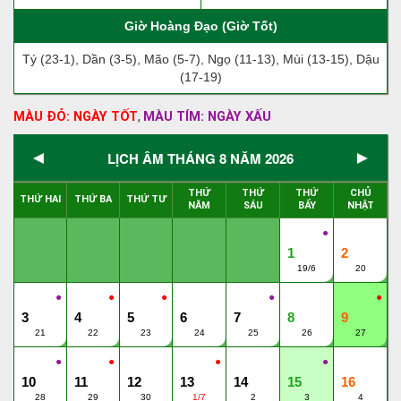
Giờ Hoàng Đạo (Giờ Tốt)
Tý (23-1), Dần (3-5), Mão (5-7), Ngọ (11-13), Mùi (13-15), Dậu
(17-19)
MÀU ĐỎ: NGÀY TỐT
MÀU TÍM: NGÀY XẤU
,
◄
►
LỊCH ÂM THÁNG 8 NĂM 2026
THỨ
THỨ
THỨ
CHỦ
THỨ HAI
THỨ BA
THỨ TƯ
NĂM
SÁU
BẨY
NHẬT
●
1
2
19/6
20
●
●
●
●
●
3
4
5
6
7
8
9
21
22
23
24
25
26
27
●
●
●
●
10
11
12
13
14
15
16
28
29
30
1/7
2
3
4