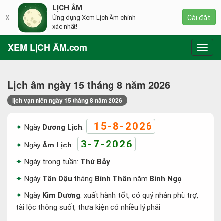
LỊCH ÂM
X
Ứng dụng Xem Lịch Âm chính
Cài đặt
xác nhất!
XEM LỊCH ÂM.com
Toggl
navig
Lịch âm ngày 15 tháng 8 năm 2026
lịch vạn niên ngày 15 tháng 8 năm 2026
15-8-2026
Ngày
Dương Lịch
:
3-7-2026
Ngày
Âm Lịch
:
Ngày trong tuần:
Thứ Bảy
Ngày
Tân Dậu
tháng
Bính Thân
năm
Bính Ngọ
Ngày
Kim Dương
: xuất hành tốt, có quý nhân phù trợ,
tài lộc thông suốt, thưa kiện có nhiều lý phải