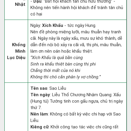
-
Dậu
: “Bất hội khách tân chủ hữu thương” -
Nhật
Không nên tiến hành hội khách để tránh tân chủ
có hại
Ngày:
Xích Khẩu
- tức ngày Hung.
Nên đề phòng miệng lưỡi, mâu thuẫn hay tranh
cãi. Ngày này là ngày xấu, mưu sự khó thành, dễ
Khổng
dẫn đến nội bộ xảy ra cãi vã, thị phi, mâu thuẫn,
Minh
làm ơn nên oán hoặc khẩu thiệt.
Lục Diệu
“Xích Khẩu là quả bần cùng
Sinh ra khẩu thiệt bàn cùng thị phi
Chẳng thời mất của nó khi
Không thì chó cắn phân ly vợ chồng.”
Tên sao
: Sao Liễu
Tên ngày
: Liễu Thổ Chương Nhậm Quang: Xấu
(Hung tú) Tướng tinh con gấu ngựa, chủ trị ngày
thứ 7.
Nên làm
: Không có bất kỳ việc chi hạp với Sao
Liễu.
Kiêng cữ
: Khởi công tạo tác việc chi cũng rất