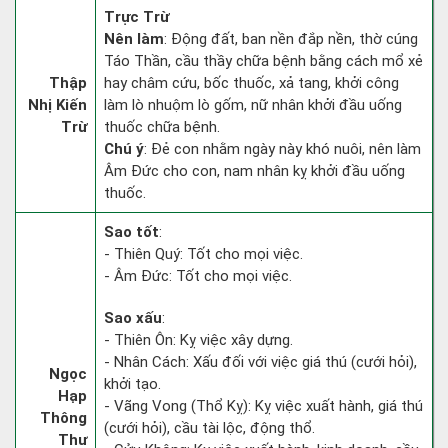
Trực Trừ
Nên làm
: Động đất, ban nền đắp nền, thờ cúng
Táo Thần, cầu thầy chữa bệnh bằng cách mổ xẻ
Thập
hay châm cứu, bốc thuốc, xả tang, khởi công
Nhị Kiến
làm lò nhuộm lò gốm, nữ nhân khởi đầu uống
Trừ
thuốc chữa bệnh.
Chú ý
: Đẻ con nhằm ngày này khó nuôi, nên làm
Âm Đức cho con, nam nhân kỵ khởi đầu uống
thuốc.
Sao tốt
:
- Thiên Quý: Tốt cho mọi việc.
- Âm Đức: Tốt cho mọi việc.
Sao xấu
:
- Thiên Ôn: Kỵ việc xây dựng.
- Nhân Cách: Xấu đối với việc giá thú (cưới hỏi),
Ngọc
khởi tạo.
Hạp
- Vãng Vong (Thổ Kỵ): Kỵ việc xuất hành, giá thú
Thông
(cưới hỏi), cầu tài lộc, động thổ.
Thư