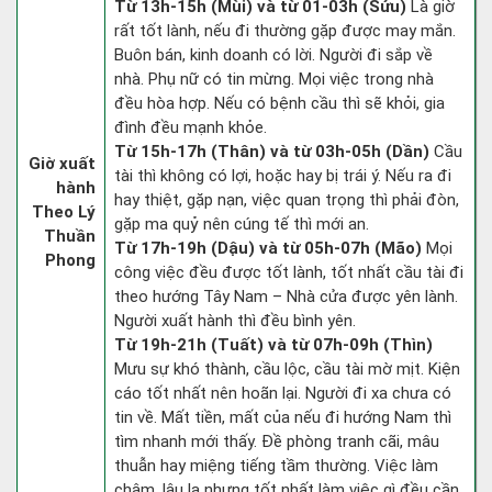
Từ 13h-15h (Mùi) và từ 01-03h (Sửu)
Là giờ
rất tốt lành, nếu đi thường gặp được may mắn.
Buôn bán, kinh doanh có lời. Người đi sắp về
nhà. Phụ nữ có tin mừng. Mọi việc trong nhà
đều hòa hợp. Nếu có bệnh cầu thì sẽ khỏi, gia
đình đều mạnh khỏe.
Từ 15h-17h (Thân) và từ 03h-05h (Dần)
Cầu
Giờ xuất
tài thì không có lợi, hoặc hay bị trái ý. Nếu ra đi
hành
hay thiệt, gặp nạn, việc quan trọng thì phải đòn,
Theo Lý
gặp ma quỷ nên cúng tế thì mới an.
Thuần
Từ 17h-19h (Dậu) và từ 05h-07h (Mão)
Mọi
Phong
công việc đều được tốt lành, tốt nhất cầu tài đi
theo hướng Tây Nam – Nhà cửa được yên lành.
Người xuất hành thì đều bình yên.
Từ 19h-21h (Tuất) và từ 07h-09h (Thìn)
Mưu sự khó thành, cầu lộc, cầu tài mờ mịt. Kiện
cáo tốt nhất nên hoãn lại. Người đi xa chưa có
tin về. Mất tiền, mất của nếu đi hướng Nam thì
tìm nhanh mới thấy. Đề phòng tranh cãi, mâu
thuẫn hay miệng tiếng tầm thường. Việc làm
chậm, lâu la nhưng tốt nhất làm việc gì đều cần