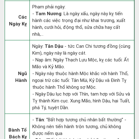
Phạm phải ngày:
-
Tam Nương
: Là ngày xấu, ngày này kỵ tiến
Các
hành các việc trọng đại như khai trương, xuất
Ngày Kỵ
hành, cưới hỏi, động thổ, sửa chữa hay cất
nhà,...
Ngày:
Tân Dậu
- tức Can Chi tương đồng (cùng
Kim), ngày này là ngày cát.
- Nạp âm: Ngày Thạch Lựu Mộc, kỵ các tuổi: Ất
Mão và Kỷ Mão.
Ngũ
- Ngày này thuộc hành Mộc khắc với hành Thổ,
Hành
ngoại trừ các tuổi: Tân Mùi, Kỷ Dậu và Đinh Tỵ
thuộc hành Thổ không sợ Mộc.
- Ngày Dậu lục hợp với Thìn, tam hợp với Sửu và
Tỵ thành Kim cục. Xung Mão, hình Dậu, hại Tuất,
phá Tý, tuyệt Dần.
-
Tân
: “Bất hợp tương chủ nhân bất thường” -
Không nên tiến hành trộn tương, chủ không
Bành Tổ
được nếm qua
Bách Kỵ