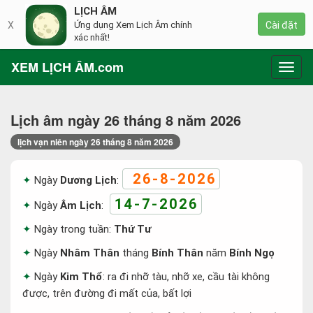
LỊCH ÂM
X
Ứng dụng Xem Lịch Âm chính
Cài đặt
xác nhất!
XEM LỊCH ÂM.com
Toggl
navig
Lịch âm ngày 26 tháng 8 năm 2026
lịch vạn niên ngày 26 tháng 8 năm 2026
26-8-2026
Ngày
Dương Lịch
:
14-7-2026
Ngày
Âm Lịch
:
Ngày trong tuần:
Thứ Tư
Ngày
Nhâm Thân
tháng
Bính Thân
năm
Bính Ngọ
Ngày
Kim Thổ
: ra đi nhỡ tàu, nhỡ xe, cầu tài không
được, trên đường đi mất của, bất lợi