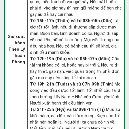
quan,…nên tránh đi vào giờ này. Nếu bắt buộc
phải đi vào giờ này thì nên giữ miệng để hạn ché
gây ẩu đả hay cãi nhau.
Từ 15h-17h (Thân) và từ 03h-05h (Dần)
Là
giờ rất tốt lành, nếu đi thường gặp được may
mắn. Buôn bán, kinh doanh có lời. Người đi sắp
Giờ xuất
về nhà. Phụ nữ có tin mừng. Mọi việc trong nhà
hành
đều hòa hợp. Nếu có bệnh cầu thì sẽ khỏi, gia
Theo Lý
đình đều mạnh khỏe.
Thuần
Từ 17h-19h (Dậu) và từ 05h-07h (Mão)
Cầu
Phong
tài thì không có lợi, hoặc hay bị trái ý. Nếu ra đi
hay thiệt, gặp nạn, việc quan trọng thì phải đòn,
gặp ma quỷ nên cúng tế thì mới an.
Từ 19h-21h (Tuất) và từ 07h-09h (Thìn)
Mọi
công việc đều được tốt lành, tốt nhất cầu tài đi
theo hướng Tây Nam – Nhà cửa được yên lành.
Người xuất hành thì đều bình yên.
Từ 21h-23h (Hợi) và từ 09h-11h (Tị)
Mưu sự
khó thành, cầu lộc, cầu tài mờ mịt. Kiện cáo tốt
nhất nên hoãn lại. Người đi xa chưa có tin về.
Mất tiền, mất của nếu đi hướng Nam thì tìm