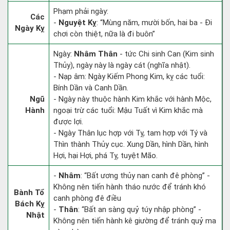
Phạm phải ngày:
Các
-
Nguyệt Kỵ
: “Mùng năm, mười bốn, hai ba - Đi
Ngày Kỵ
chơi còn thiệt, nữa là đi buôn”
Ngày:
Nhâm Thân
- tức Chi sinh Can (Kim sinh
Thủy), ngày này là ngày cát (nghĩa nhật).
- Nạp âm: Ngày Kiếm Phong Kim, kỵ các tuổi:
Bính Dần và Canh Dần.
Ngũ
- Ngày này thuộc hành Kim khắc với hành Mộc,
Hành
ngoại trừ các tuổi: Mậu Tuất vì Kim khắc mà
được lợi.
- Ngày Thân lục hợp với Tỵ, tam hợp với Tý và
Thìn thành Thủy cục. Xung Dần, hình Dần, hình
Hợi, hại Hợi, phá Tỵ, tuyệt Mão.
-
Nhâm
: “Bất ương thủy nan canh đê phòng” -
Không nên tiến hành tháo nước để tránh khó
Bành Tổ
canh phòng đê điều
Bách Kỵ
-
Thân
: “Bất an sàng quỷ túy nhập phòng” -
Nhật
Không nên tiến hành kê giường để tránh quỷ ma