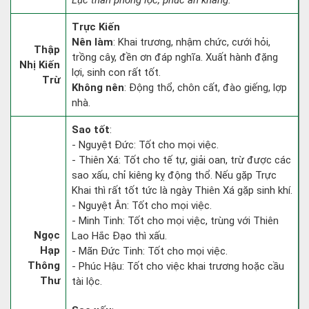
Lục thân phong lộc, phúc an khang.”
Trực Kiến
Nên làm
: Khai trương, nhậm chức, cưới hỏi,
Thập
trồng cây, đền ơn đáp nghĩa. Xuất hành đặng
Nhị Kiến
lợi, sinh con rất tốt.
Trừ
Không nên
: Động thổ, chôn cất, đào giếng, lợp
nhà.
Sao tốt
:
- Nguyệt Đức: Tốt cho mọi việc.
- Thiên Xá: Tốt cho tế tự, giải oan, trừ được các
sao xấu, chỉ kiêng kỵ động thổ. Nếu gặp Trực
Khai thì rất tốt tức là ngày Thiên Xá gặp sinh khí.
- Nguyệt Ân: Tốt cho mọi việc.
- Minh Tinh: Tốt cho mọi việc, trùng với Thiên
Ngọc
Lao Hắc Đạo thì xấu.
Hạp
- Mãn Đức Tinh: Tốt cho mọi việc.
Thông
- Phúc Hậu: Tốt cho việc khai trương hoặc cầu
Thư
tài lộc.