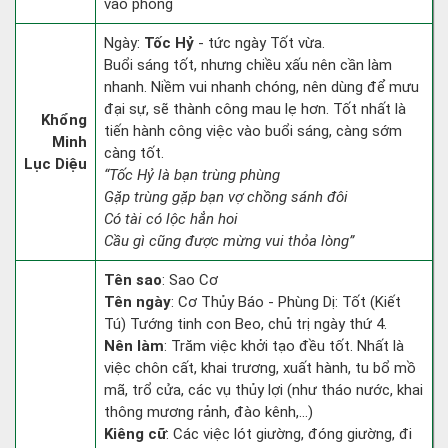
vào phòng
Ngày:
Tốc Hỷ
- tức ngày Tốt vừa.
Buổi sáng tốt, nhưng chiều xấu nên cần làm
nhanh. Niềm vui nhanh chóng, nên dùng để mưu
đại sự, sẽ thành công mau lẹ hơn. Tốt nhất là
Khổng
tiến hành công việc vào buổi sáng, càng sớm
Minh
càng tốt.
Lục Diệu
“Tốc Hỷ là bạn trùng phùng
Gặp trùng gặp bạn vợ chồng sánh đôi
Có tài có lộc hẳn hoi
Cầu gì cũng được mừng vui thỏa lòng”
Tên sao
: Sao Cơ
Tên ngày
: Cơ Thủy Báo - Phùng Dị: Tốt (Kiết
Tú) Tướng tinh con Beo, chủ trị ngày thứ 4.
Nên làm
: Trăm việc khởi tạo đều tốt. Nhất là
việc chôn cất, khai trương, xuất hành, tu bổ mồ
mã, trổ cửa, các vụ thủy lợi (như tháo nước, khai
thông mương rảnh, đào kênh,...)
Kiêng cữ
: Các việc lót giường, đóng giường, đi