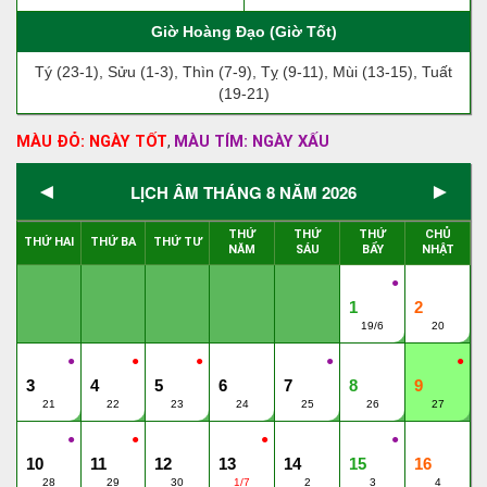
Giờ Hoàng Đạo (Giờ Tốt)
Tý (23-1), Sửu (1-3), Thìn (7-9), Tỵ (9-11), Mùi (13-15), Tuất
(19-21)
MÀU ĐỎ: NGÀY TỐT
MÀU TÍM: NGÀY XẤU
,
◄
►
LỊCH ÂM THÁNG 8 NĂM 2026
THỨ
THỨ
THỨ
CHỦ
THỨ HAI
THỨ BA
THỨ TƯ
NĂM
SÁU
BẨY
NHẬT
●
1
2
19/6
20
●
●
●
●
●
3
4
5
6
7
8
9
21
22
23
24
25
26
27
●
●
●
●
10
11
12
13
14
15
16
28
29
30
1/7
2
3
4