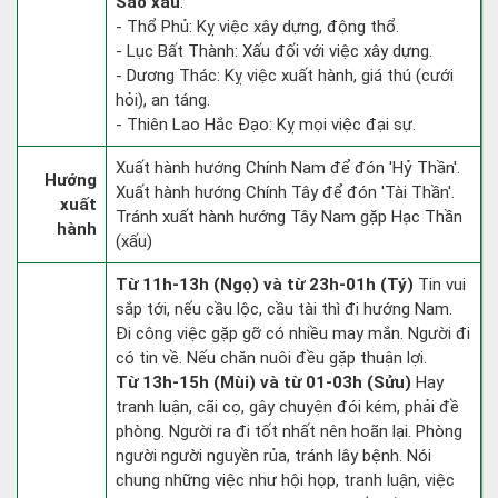
Sao xấu
:
- Thổ Phủ: Kỵ việc xây dựng, động thổ.
- Lục Bất Thành: Xấu đối với việc xây dựng.
- Dương Thác: Kỵ việc xuất hành, giá thú (cưới
hỏi), an táng.
- Thiên Lao Hắc Đạo: Kỵ mọi việc đại sự.
Xuất hành hướng Chính Nam để đón 'Hỷ Thần'.
Hướng
Xuất hành hướng Chính Tây để đón 'Tài Thần'.
xuất
Tránh xuất hành hướng Tây Nam gặp Hạc Thần
hành
(xấu)
Từ 11h-13h (Ngọ) và từ 23h-01h (Tý)
Tin vui
sắp tới, nếu cầu lộc, cầu tài thì đi hướng Nam.
Đi công việc gặp gỡ có nhiều may mắn. Người đi
có tin về. Nếu chăn nuôi đều gặp thuận lợi.
Từ 13h-15h (Mùi) và từ 01-03h (Sửu)
Hay
tranh luận, cãi cọ, gây chuyện đói kém, phải đề
phòng. Người ra đi tốt nhất nên hoãn lại. Phòng
người người nguyền rủa, tránh lây bệnh. Nói
chung những việc như hội họp, tranh luận, việc