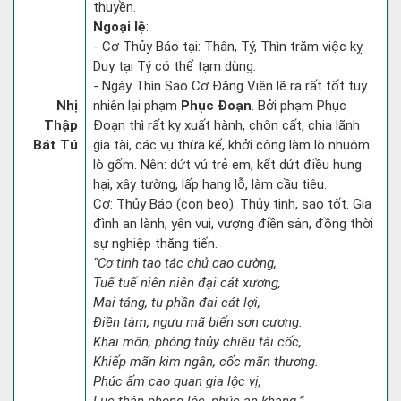
thuyền.
Ngoại lệ
:
- Cơ Thủy Báo tại: Thân, Tý, Thìn trăm việc kỵ.
Duy tại Tý có thể tạm dùng.
- Ngày Thìn Sao Cơ Đăng Viên lẽ ra rất tốt tuy
Nhị
nhiên lại phạm
Phục Đoạn
. Bởi phạm Phục
Thập
Đoạn thì rất kỵ xuất hành, chôn cất, chia lãnh
Bát Tú
gia tài, các vụ thừa kế, khởi công làm lò nhuộm
lò gốm. Nên: dứt vú trẻ em, kết dứt điều hung
hại, xây tường, lấp hang lỗ, làm cầu tiêu.
Cơ: Thủy Báo (con beo): Thủy tinh, sao tốt. Gia
đình an lành, yên vui, vượng điền sản, đồng thời
sự nghiệp thăng tiến.
“Cơ tinh tạo tác chủ cao cường,
Tuế tuế niên niên đại cát xương,
Mai táng, tu phần đại cát lợi,
Điền tàm, ngưu mã biến sơn cương.
Khai môn, phóng thủy chiêu tài cốc,
Khiếp mãn kim ngân, cốc mãn thương.
Phúc ấm cao quan gia lộc vị,