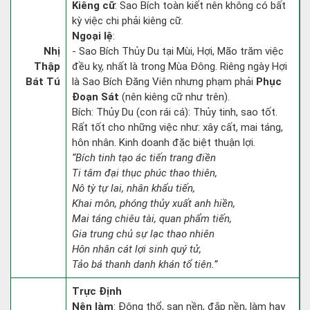
Kiêng cữ
: Sao Bích toàn kiết nên không có bất
kỳ việc chi phải kiêng cữ.
Ngoại lệ
:
Nhị
- Sao Bích Thủy Du tại Mùi, Hợi, Mão trăm việc
Thập
đều kỵ, nhất là trong Mùa Đông. Riêng ngày Hợi
Bát Tú
là Sao Bích Đăng Viên nhưng phạm phải
Phục
Đoạn Sát
(nên kiêng cữ như trên).
Bích: Thủy Du (con rái cá): Thủy tinh, sao tốt.
Rất tốt cho những việc như: xây cất, mai táng,
hôn nhân. Kinh doanh đặc biệt thuận lợi.
“Bích tinh tạo ác tiến trang điền
Ti tâm đại thục phúc thao thiên,
Nô tỳ tự lai, nhân khẩu tiến,
Khai môn, phóng thủy xuất anh hiền,
Mai táng chiêu tài, quan phẩm tiến,
Gia trung chủ sự lạc thao nhiên
Hôn nhân cát lợi sinh quý tử,
Tảo bá thanh danh khán tổ tiên.”
Trực Định
Nên làm
: Động thổ, san nền, đắp nền, làm hay