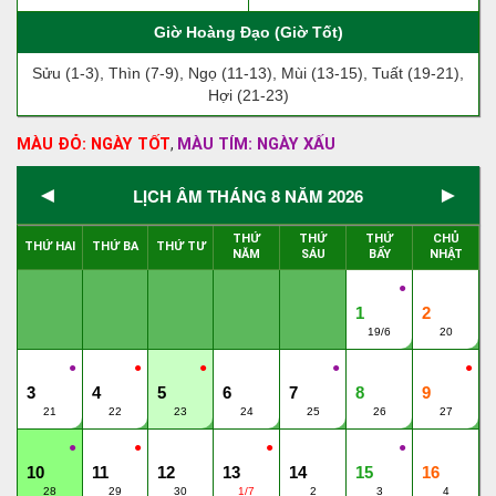
Giờ Hoàng Đạo (Giờ Tốt)
Sửu (1-3), Thìn (7-9), Ngọ (11-13), Mùi (13-15), Tuất (19-21),
Hợi (21-23)
MÀU ĐỎ: NGÀY TỐT
MÀU TÍM: NGÀY XẤU
,
◄
►
LỊCH ÂM THÁNG 8 NĂM 2026
THỨ
THỨ
THỨ
CHỦ
THỨ HAI
THỨ BA
THỨ TƯ
NĂM
SÁU
BẨY
NHẬT
●
1
2
19/6
20
●
●
●
●
●
3
4
5
6
7
8
9
21
22
23
24
25
26
27
●
●
●
●
10
11
12
13
14
15
16
28
29
30
1/7
2
3
4