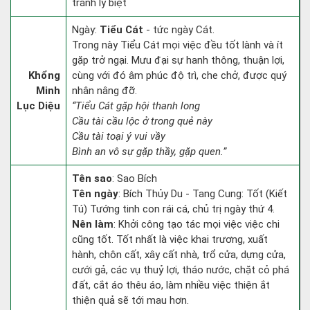
tránh ly biệt
Ngày:
Tiểu Cát
- tức ngày Cát.
Trong này Tiểu Cát mọi việc đều tốt lành và ít
gặp trở ngại. Mưu đại sự hanh thông, thuận lợi,
Khổng
cùng với đó âm phúc độ trì, che chở, được quý
Minh
nhân nâng đỡ.
Lục Diệu
“Tiểu Cát gặp hội thanh long
Cầu tài cầu lộc ở trong quẻ này
Cầu tài toại ý vui vầy
Bình an vô sự gặp thầy, gặp quen.”
Tên sao
: Sao Bích
Tên ngày
: Bích Thủy Du - Tang Cung: Tốt (Kiết
Tú) Tướng tinh con rái cá, chủ trị ngày thứ 4.
Nên làm
: Khởi công tạo tác mọi việc việc chi
cũng tốt. Tốt nhất là việc khai trương, xuất
hành, chôn cất, xây cất nhà, trổ cửa, dựng cửa,
cưới gả, các vụ thuỷ lợi, tháo nước, chặt cỏ phá
đất, cắt áo thêu áo, làm nhiều việc thiện ắt
thiện quả sẽ tới mau hơn.