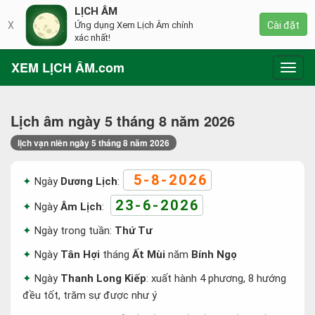
LỊCH ÂM
X
Ứng dụng Xem Lịch Âm chính
Cài đặt
xác nhất!
XEM LỊCH ÂM.com
Toggl
navig
Lịch âm ngày 5 tháng 8 năm 2026
lịch vạn niên ngày 5 tháng 8 năm 2026
5-8-2026
Ngày
Dương Lịch
:
23-6-2026
Ngày
Âm Lịch
:
Ngày trong tuần:
Thứ Tư
Ngày
Tân Hợi
tháng
Ất Mùi
năm
Bính Ngọ
Ngày
Thanh Long Kiếp
: xuất hành 4 phương, 8 hướng
đều tốt, trăm sự được như ý