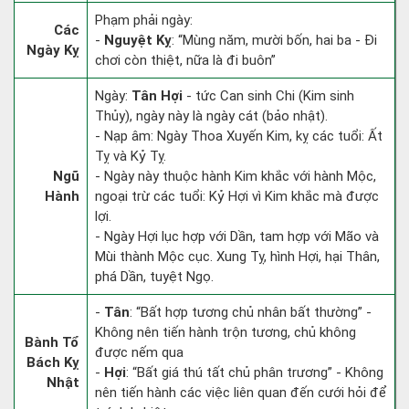
Phạm phải ngày:
Các
-
Nguyệt Kỵ
: “Mùng năm, mười bốn, hai ba - Đi
Ngày Kỵ
chơi còn thiệt, nữa là đi buôn”
Ngày:
Tân Hợi
- tức Can sinh Chi (Kim sinh
Thủy), ngày này là ngày cát (bảo nhật).
- Nạp âm: Ngày Thoa Xuyến Kim, kỵ các tuổi: Ất
Tỵ và Kỷ Tỵ.
Ngũ
- Ngày này thuộc hành Kim khắc với hành Mộc,
Hành
ngoại trừ các tuổi: Kỷ Hợi vì Kim khắc mà được
lợi.
- Ngày Hợi lục hợp với Dần, tam hợp với Mão và
Mùi thành Mộc cục. Xung Tỵ, hình Hợi, hại Thân,
phá Dần, tuyệt Ngọ.
-
Tân
: “Bất hợp tương chủ nhân bất thường” -
Không nên tiến hành trộn tương, chủ không
Bành Tổ
được nếm qua
Bách Kỵ
-
Hợi
: “Bất giá thú tất chủ phân trương” - Không
Nhật
nên tiến hành các việc liên quan đến cưới hỏi để