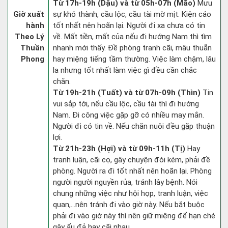
Từ 17h-19h (Dậu) và từ 05h-07h (Mão)
Mưu
Giờ xuất
sự khó thành, cầu lộc, cầu tài mờ mịt. Kiện cáo
hành
tốt nhất nên hoãn lại. Người đi xa chưa có tin
Theo Lý
về. Mất tiền, mất của nếu đi hướng Nam thì tìm
Thuần
nhanh mới thấy. Đề phòng tranh cãi, mâu thuẫn
Phong
hay miệng tiếng tầm thường. Việc làm chậm, lâu
la nhưng tốt nhất làm việc gì đều cần chắc
chắn.
Từ 19h-21h (Tuất) và từ 07h-09h (Thìn)
Tin
vui sắp tới, nếu cầu lộc, cầu tài thì đi hướng
Nam. Đi công việc gặp gỡ có nhiều may mắn.
Người đi có tin về. Nếu chăn nuôi đều gặp thuận
lợi.
Từ 21h-23h (Hợi) và từ 09h-11h (Tị)
Hay
tranh luận, cãi cọ, gây chuyện đói kém, phải đề
phòng. Người ra đi tốt nhất nên hoãn lại. Phòng
người người nguyền rủa, tránh lây bệnh. Nói
chung những việc như hội họp, tranh luận, việc
quan,…nên tránh đi vào giờ này. Nếu bắt buộc
phải đi vào giờ này thì nên giữ miệng để hạn ché
gây ẩu đả hay cãi nhau.