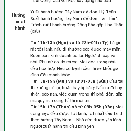
- Lôi Công: Xấu với việc xây dựng nhà cửa.
Xuất hành hướng Tây Nam để đón 'Hỷ Thần'.
Hướng
Xuất hành hướng Tây Nam để đón 'Tài Thần'.
xuất
Tránh xuất hành hướng Đông Bắc gặp Hạc Thần
hành
(xấu)
Từ 11h-13h (Ngọ) và từ 23h-01h (Tý)
Là giờ
rất tốt lành, nếu đi thường gặp được may mắn.
Buôn bán, kinh doanh có lời. Người đi sắp về
nhà. Phụ nữ có tin mừng. Mọi việc trong nhà
đều hòa hợp. Nếu có bệnh cầu thì sẽ khỏi, gia
đình đều mạnh khỏe.
Từ 13h-15h (Mùi) và từ 01-03h (Sửu)
Cầu tài
thì không có lợi, hoặc hay bị trái ý. Nếu ra đi hay
thiệt, gặp nạn, việc quan trọng thì phải đòn, gặp
ma quỷ nên cúng tế thì mới an.
Từ 15h-17h (Thân) và từ 03h-05h (Dần)
Mọi
công việc đều được tốt lành, tốt nhất cầu tài đi
theo hướng Tây Nam – Nhà cửa được yên lành.
Người xuất hành thì đều bình yên.