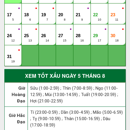
●
●
●
●
●
17
18
19
20
21
22
23
5
6
7
8
9
10
11
●
●
●
●
●
24
25
26
27
28
29
30
12
13
14
15
16
17
18
●
31
19
XEM TỐT XẤU NGÀY 5 THÁNG 8
Giờ
Sửu (1:00-2:59) ; Thìn (7:00-8:59) ; Ngọ (11:00-
Hoàng
12:59) ; Mùi (13:00-14:59) ; Tuất (19:00-20:59) ;
Đạo
Hợi (21:00-22:59)
Tí (23:00-0:59) ; Dần (3:00-4:59) ; Mão (5:00-6:59)
Giờ Hắc
; Tỵ (9:00-10:59) ; Thân (15:00-16:59) ; Dậu
Đạo
(17:00-18:59)