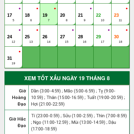
●
●
●
●
●
17
18
19
20
21
22
23
5
6
7
8
9
10
11
●
●
●
●
●
24
25
26
27
28
29
30
12
13
14
15
16
17
18
●
31
19
XEM TỐT XẤU NGÀY 19 THÁNG 8
Giờ
Dần (3:00-4:59) ; Mão (5:00-6:59) ; Tỵ (9:00-
Hoàng
10:59) ; Thân (15:00-16:59) ; Tuất (19:00-20:59) ;
Đạo
Hợi (21:00-22:59)
Tí (23:00-0:59) ; Sửu (1:00-2:59) ; Thìn (7:00-8:59)
Giờ Hắc
; Ngọ (11:00-12:59) ; Mùi (13:00-14:59) ; Dậu
Đạo
(17:00-18:59)