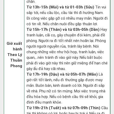
chắn.
Từ 13h-15h (Mùi) và từ 01-03h (Sửu)
Tin vui
sắp tới, nếu cầu lộc, cầu tài thì đi hướng Nam.
Đi công việc gặp gỡ có nhiều may mắn. Người đi
có tin về. Nếu chăn nuôi đều gặp thuận lợi.
Từ 15h-17h (Thân) và từ 03h-05h (Dần)
Hay
tranh luận, cãi cọ, gây chuyện đói kém, phải đề
phòng. Người ra đi tốt nhất nên hoãn lại. Phòng
Giờ xuất
người người nguyền rủa, tránh lây bệnh. Nói
hành
chung những việc như hội họp, tranh luận, việc
Theo Lý
quan,…nên tránh đi vào giờ này. Nếu bắt buộc
Thuần
phải đi vào giờ này thì nên giữ miệng để hạn ché
Phong
gây ẩu đả hay cãi nhau.
Từ 17h-19h (Dậu) và từ 05h-07h (Mão)
Là
giờ rất tốt lành, nếu đi thường gặp được may
mắn. Buôn bán, kinh doanh có lời. Người đi sắp
về nhà. Phụ nữ có tin mừng. Mọi việc trong nhà
đều hòa hợp. Nếu có bệnh cầu thì sẽ khỏi, gia
đình đều mạnh khỏe.
Từ 19h-21h (Tuất) và từ 07h-09h (Thìn)
Cầu
tài thì không có lợi, hoặc hay bị trái ý. Nếu ra đi