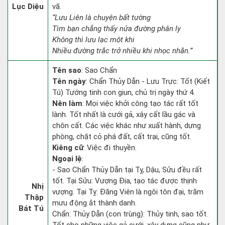
Lục Diệu
vã.
“Lưu Liên là chuyện bất tường
Tìm bạn chẳng thấy nửa đường phân ly
Không thì lưu lạc một khi
Nhiều đường trắc trở nhiều khi nhọc nhằn.”
Tên sao
: Sao Chẩn
Tên ngày
: Chẩn Thủy Dẫn - Lưu Trực: Tốt (Kiết
Tú) Tướng tinh con giun, chủ trị ngày thứ 4.
Nên làm
: Mọi việc khởi công tạo tác rất tốt
lành. Tốt nhất là cưới gả, xây cất lầu gác và
chôn cất. Các việc khác như xuất hành, dựng
phòng, chặt cỏ phá đất, cất trại, cũng tốt.
Kiêng cữ
: Việc đi thuyền.
Ngoại lệ
:
- Sao Chẩn Thủy Dẫn tại Tỵ, Dậu, Sửu đều rất
tốt. Tại Sửu: Vượng Địa, tạo tác được thịnh
Nhị
vượng. Tại Tỵ: Đăng Viên là ngôi tôn đại, trăm
Thập
mưu động ắt thành danh.
Bát Tú
Chẩn: Thủy Dẫn (con trùng): Thủy tinh, sao tốt.