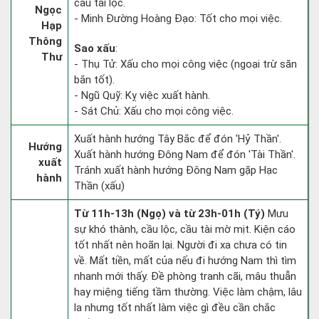
cầu tài lộc.
Ngọc
- Minh Đường Hoàng Đạo: Tốt cho mọi việc.
Hạp
Thông
Sao xấu
:
Thư
- Thụ Tử: Xấu cho mọi công việc (ngoại trừ săn
bắn tốt).
- Ngũ Quỹ: Kỵ việc xuất hành.
- Sát Chủ: Xấu cho mọi công việc.
Xuất hành hướng Tây Bắc để đón 'Hỷ Thần'.
Hướng
Xuất hành hướng Đông Nam để đón 'Tài Thần'.
xuất
Tránh xuất hành hướng Đông Nam gặp Hạc
hành
Thần (xấu)
Từ 11h-13h (Ngọ) và từ 23h-01h (Tý)
Mưu
sự khó thành, cầu lộc, cầu tài mờ mịt. Kiện cáo
tốt nhất nên hoãn lại. Người đi xa chưa có tin
về. Mất tiền, mất của nếu đi hướng Nam thì tìm
nhanh mới thấy. Đề phòng tranh cãi, mâu thuẫn
hay miệng tiếng tầm thường. Việc làm chậm, lâu
la nhưng tốt nhất làm việc gì đều cần chắc