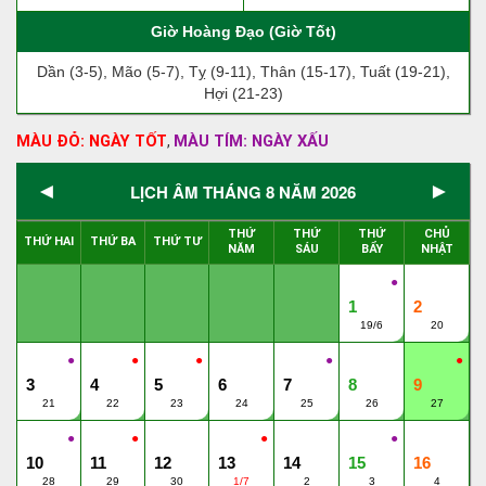
Giờ Hoàng Đạo (Giờ Tốt)
Dần (3-5), Mão (5-7), Tỵ (9-11), Thân (15-17), Tuất (19-21),
Hợi (21-23)
MÀU ĐỎ: NGÀY TỐT
MÀU TÍM: NGÀY XẤU
,
◄
►
LỊCH ÂM THÁNG 8 NĂM 2026
THỨ
THỨ
THỨ
CHỦ
THỨ HAI
THỨ BA
THỨ TƯ
NĂM
SÁU
BẨY
NHẬT
●
1
2
19/6
20
●
●
●
●
●
3
4
5
6
7
8
9
21
22
23
24
25
26
27
●
●
●
●
10
11
12
13
14
15
16
28
29
30
1/7
2
3
4