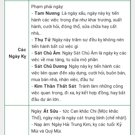
Phạm phải ngày:
-
Tam Nương
: Là ngày xấu, ngày này kỵ tiến
hành các việc trọng đại như khai trương, xuất
hành, cưới hỏi, động thổ, sửa chữa hay cất
nhà,...
-
Thụ Tử
: Ngày này trăm sự đều kỵ không nên
tiến hành bất cứ việc gì.
Các
-
Sát Chủ Âm
: Ngày Sát Chủ Âm là ngày kỵ các
Ngày Kỵ
việc về mai táng, tu sửa mộ phần.
-
Sát Chủ Dương
: Ngày này kỵ tiến hành các
việc liên quan đến xây dựng, cưới hỏi, buôn bán,
mua bán nhà, nhận việc, đầu tư.
-
Kim Thần Thất Sát
: Tránh làm những công
việc quan trọng, đi xa, ký kết hợp đồng, hay bắt
đầu dự án lớn...
Ngày:
Ất Sửu
- tức Can khắc Chi (Mộc khắc
Thổ), ngày này là ngày cát trung bình (chế nhật).
- Nạp âm: Ngày Hải Trung Kim, kỵ các tuổi: Kỷ
Mùi và Quý Mùi.