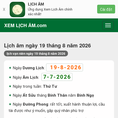
LỊCH ÂM
X
Ứng dụng Xem Lịch Âm chính
Cài đặt
xác nhất!
XEM LỊCH ÂM.com
Toggl
navig
Lịch âm ngày 19 tháng 8 năm 2026
lịch vạn niên ngày 19 tháng 8 năm 2026
19-8-2026
Ngày
Dương Lịch
:
7-7-2026
Ngày
Âm Lịch
:
Ngày trong tuần:
Thứ Tư
Ngày
Ất Sửu
tháng
Bính Thân
năm
Bính Ngọ
Ngày
Đường Phong
: rất tốt, xuất hành thuận lợi, cầu
tài được như ý muốn, gặp quý nhân phù trợ