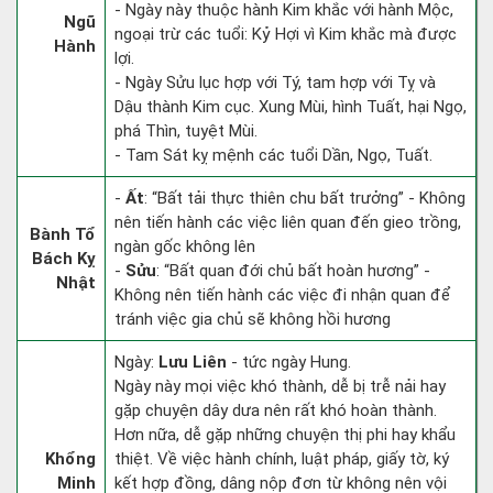
- Ngày này thuộc hành Kim khắc với hành Mộc,
Ngũ
ngoại trừ các tuổi: Kỷ Hợi vì Kim khắc mà được
Hành
lợi.
- Ngày Sửu lục hợp với Tý, tam hợp với Tỵ và
Dậu thành Kim cục. Xung Mùi, hình Tuất, hại Ngọ,
phá Thìn, tuyệt Mùi.
- Tam Sát kỵ mệnh các tuổi Dần, Ngọ, Tuất.
-
Ất
: “Bất tải thực thiên chu bất trưởng” - Không
nên tiến hành các việc liên quan đến gieo trồng,
Bành Tổ
ngàn gốc không lên
Bách Kỵ
-
Sửu
: “Bất quan đới chủ bất hoàn hương” -
Nhật
Không nên tiến hành các việc đi nhận quan để
tránh việc gia chủ sẽ không hồi hương
Ngày:
Lưu Liên
- tức ngày Hung.
Ngày này mọi việc khó thành, dễ bị trễ nải hay
gặp chuyện dây dưa nên rất khó hoàn thành.
Hơn nữa, dễ gặp những chuyện thị phi hay khẩu
Khổng
thiệt. Về việc hành chính, luật pháp, giấy tờ, ký
Minh
kết hợp đồng, dâng nộp đơn từ không nên vội