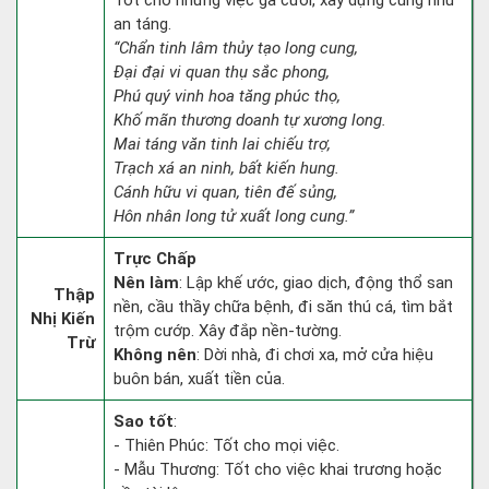
Tốt cho những việc gả cưới, xây dựng cũng như
an táng.
“Chẩn tinh lâm thủy tạo long cung,
Đại đại vi quan thụ sắc phong,
Phú quý vinh hoa tăng phúc thọ,
Khố mãn thương doanh tự xương long.
Mai táng văn tinh lai chiếu trợ,
Trạch xá an ninh, bất kiến hung.
Cánh hữu vi quan, tiên đế sủng,
Hôn nhân long tử xuất long cung.”
Trực Chấp
Nên làm
: Lập khế ước, giao dịch, động thổ san
Thập
nền, cầu thầy chữa bệnh, đi săn thú cá, tìm bắt
Nhị Kiến
trộm cướp. Xây đắp nền-tường.
Trừ
Không nên
: Dời nhà, đi chơi xa, mở cửa hiệu
buôn bán, xuất tiền của.
Sao tốt
:
- Thiên Phúc: Tốt cho mọi việc.
- Mẫu Thương: Tốt cho việc khai trương hoặc