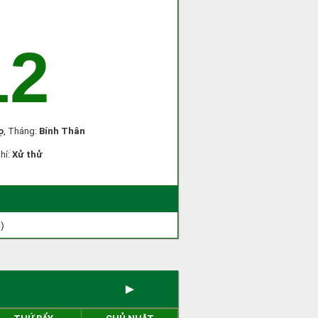
12
ọ
, Tháng:
Bính Thân
khí:
Xử thử
)
►