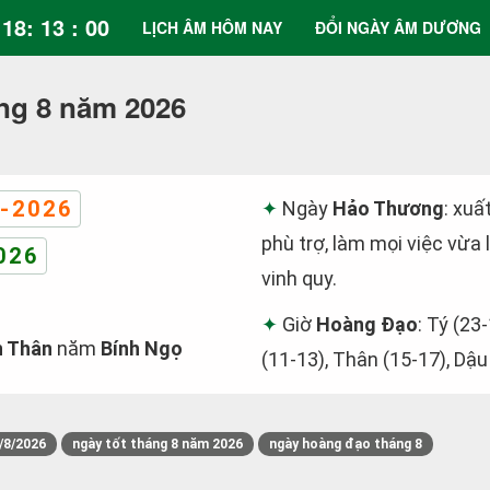
18: 13 : 01
LỊCH ÂM HÔM NAY
ĐỔI NGÀY ÂM DƯƠNG
ng 8 năm 2026
-2026
Ngày
Hảo Thương
: xuấ
phù trợ, làm mọi việc vừa
026
vinh quy.
Giờ
Hoàng Đạo
: Tý (23
h Thân
năm
Bính Ngọ
(11-13), Thân (15-17), Dậu
/8/2026
ngày tốt tháng 8 năm 2026
ngày hoàng đạo tháng 8