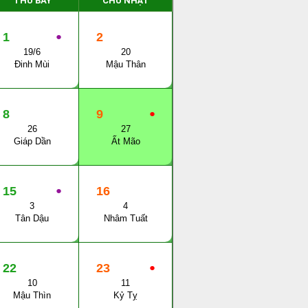
THỨ BẨY
CHỦ NHẬT
1
●
2
19/6
20
Đinh Mùi
Mậu Thân
8
9
●
26
27
Giáp Dần
Ất Mão
15
●
16
3
4
Tân Dậu
Nhâm Tuất
22
23
●
10
11
Mậu Thìn
Kỷ Tỵ