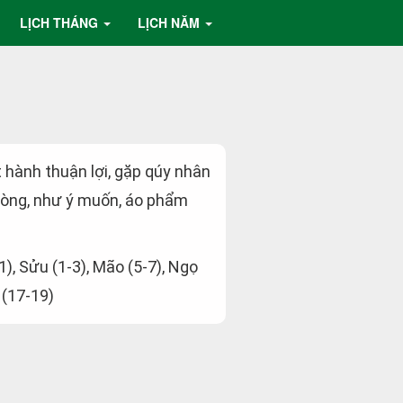
LỊCH THÁNG
LỊCH NĂM
t hành thuận lợi, gặp qúy nhân
 lòng, như ý muốn, áo phẩm
-1), Sửu (1-3), Mão (5-7), Ngọ
 (17-19)