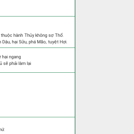
t thuộc hành Thủy không sợ Thổ.
 Dậu, hại Sửu, phá Mão, tuyệt Hợi.
ư hại ngang
 sẽ phải làm lại
hứ.