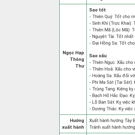
Sao tốt
:
- Thiên Quý: Tốt cho m
- Sinh Khí (Trực Khai):
- Thiên Mã (Lộc Mã): Tố
- Nguyệt Tài: Tốt nhất 
- Đại Hồng Sa: Tốt cho
Ngọc Hạp
Sao xấu
:
Thông
- Thiên Ngục: Xấu cho 
Thư
- Thiên Hoả: Xấu cho v
- Hoàng Sa: Xấu đối vớ
- Phi Ma Sát (Tai Sát): 
- Trùng Tang: Kiêng kỵ 
- Bạch Hổ Hắc Đạo: Kỵ v
- Lỗ Ban Sát: Kỵ việc k
- Dương Thác: Kỵ việc x
Hướng
Xuất hành hướng Tây B
xuất hành
Tránh xuất hành hướn