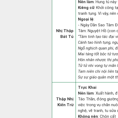
Nên làm
: Hung tú này 
Kiêng cữ
: Khởi công t
tranh tụng. Vì vậy, nê
Ngoại lệ
:
- Ngày Dần Sao Tâm Đăn
Nhị Thập
Tâm: Nguyệt Hồ (con ch
Bát Tú
“Tâm tinh tạo tác đại v
Cánh tao hình tụng, ngụ
Ngỗ nghịch quan phi, đi
Mai táng tốt bộc tử tư
Hôn nhân nhược thị phù
Tử tử nhi vong tự mãn 
Tam niên chi nội liên t
Sự sự giáo quân một th
Trực Khai
Nên làm
: Xuất hành, 
Thập Nhị
Táo Thần, đóng giường 
Kiến Trừ
việc trong vụ chăn nuô
nghệ, vẽ tranh, tu sửa 
Không nên
: Chôn cất