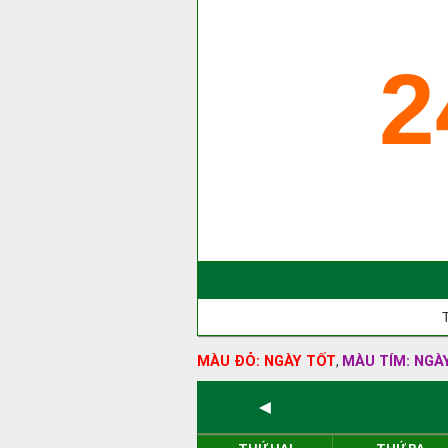
2
MÀU ĐỎ: NGÀY TỐT
MÀU TÍM: NGÀ
,
◄