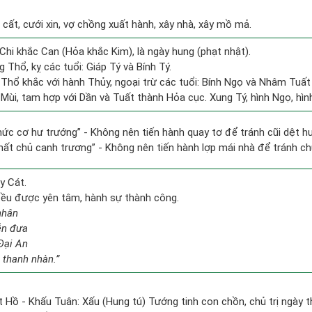
 cất, cưới xin, vợ chồng xuất hành, xây nhà, xây mồ mả.
Chi khắc Can (Hỏa khắc Kim), là ngày hung (phạt nhật).
 Thổ, kỵ các tuổi: Giáp Tý và Bính Tý.
 Thổ khắc với hành Thủy, ngoại trừ các tuổi: Bính Ngọ và Nhâm Tuấ
 Mùi, tam hợp với Dần và Tuất thành Hỏa cục. Xung Tý, hình Ngọ, hình
 chức cơ hư trướng” - Không nên tiến hành quay tơ để tránh cũi dệt h
thất chủ canh trương” - Không nên tiến hành lợp mái nhà để tránh chủ
y Cát.
 đều được yên tâm, hành sự thành công.
nhân
ễn đưa
Đại An
 thanh nhàn.”
 Hồ - Khấu Tuân: Xấu (Hung tú) Tướng tinh con chồn, chủ trị ngày t