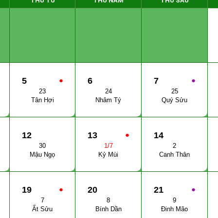
THỨ TƯ
THỨ NĂM
THỨ SÁU
5
●
6
7
●
23
24
25
Tân Hợi
Nhâm Tý
Quý Sửu
12
13
●
14
30
1/7
2
Mậu Ngọ
Kỷ Mùi
Canh Thân
19
●
20
21
●
7
8
9
Ất Sửu
Bính Dần
Đinh Mão