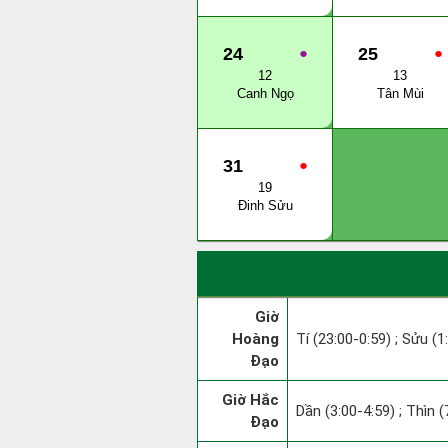
24
●
25
●
12
13
Canh Ngọ
Tân Mùi
31
●
19
Đinh Sửu
Giờ
Hoàng
Tí (23:00-0:59) ; Sửu (1
Đạo
Giờ Hắc
Dần (3:00-4:59) ; Thìn (
Đạo