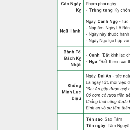
Các Ngày
Phạm phải ngày:
Kỵ
-
Trùng tang
: Kỵ chôn
Ngày:
Canh Ngọ
- tức 
- Nạp âm: Ngày Lộ Bàng
Ngũ Hành
- Ngày này thuộc hành
- Ngày Ngọ lục hợp với
Bành Tổ
-
Canh
: “Bất kinh lạc
Bách Kỵ
-
Ngọ
: “Bất thiêm cái 
Nhật
Ngày:
Đại An
- tức ngà
Là ngày tốt, mọi việc
Khổng
“Đại An gặp được quý 
Minh Lục
Có cơm có rượu tiền ti
Diệu
Chẳng thời cũng được 
Bình an vô sự tấm thân
Tên sao
: Sao Tâm
Tên ngày
: Tâm Nguyệt