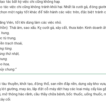
tạo tác bất kỳ việc chi cũng không hạp.
ạo tác việc chi cũng không tránh khỏi hại. Nhất là cưới gả, đóng giườ
n chọn một ngày tốt khác để tiến hành các việc trên, đặc biệt tránh 
g Viên, tốt khi dùng làm các việc nhỏ.
ồn): Thái âm, sao xấu. Kỵ cưới gả, xây cất, thưa kiện. Kinh doanh ắt
i hung,
c tù trung,
ền trạch thoái,
ơng tòng.
ng thử nhật,
hung.
ạo họa,
ủy chung.”
đi tàu thuyền, khởi tạo, động thổ, san nền đắp nền, dựng xây kho vự
lót giường, may áo, lắp đặt cỗ máy dệt hay các loại máy, cấy lúa gặ
i, mở thông hào rãnh, cầu thầy chữa bệnh, bốc thuốc, uống thuốc, m
cây cối.