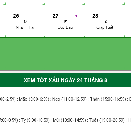
26
27
●
28
14
15
16
Nhâm Thân
Quý Dậu
Giáp Tuất
XEM TỐT XẤU NGÀY 24 THÁNG 8
:00-2:59) ; Mão (5:00-6:59) ; Ngọ (11:00-12:59) ; Thân (15:00-16:59) ;
7:00-8:59) ; Tỵ (9:00-10:59) ; Mùi (13:00-14:59) ; Tuất (19:00-20:59) ; 