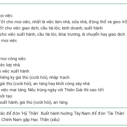
ọi việc.
 Tốt cho mọi việc, nhất là việc làm nhà, sửa nhà, động thổ và gieo tr
t cho việc giao dịch, cầu tài lộc, kinh doanh, xuất hành.
cho việc xuất hành, cầu tài lộc, khai trương, di chuyển hay giao dịch.
 mọi việc.
mọi công việc.
iệc lợp nhà.
i việc xuất hành.
Kiêng kỵ giá thú (cưới hỏi), nhập trạch.
giá thú (cưới hỏi), an táng hay khởi công xây nhà.
iệc mai táng. Nếu trùng ngày với Thiên Giải thì sao tốt.
hởi tạo.
uất hành, giá thú (cưới hỏi), an táng.
ắc để đón 'Hỷ Thần'. Xuất hành hướng Tây Nam để đón 'Tài Thần'.
g Chính Nam gặp Hạc Thần (xấu)