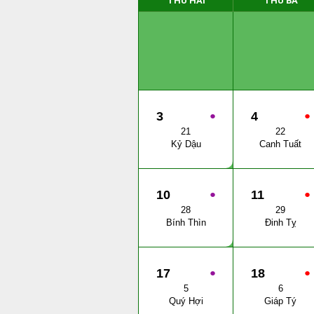
THỨ HAI
THỨ BA
3
●
4
●
21
22
Kỷ Dậu
Canh Tuất
10
●
11
●
28
29
Bính Thìn
Đinh Tỵ
17
●
18
●
5
6
Quý Hợi
Giáp Tý