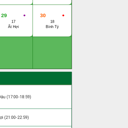
29
●
30
●
17
18
Ất Hợi
Bính Tý
 Dậu (17:00-18:59)
Hợi (21:00-22:59)