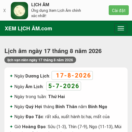
LỊCH ÂM
X
Ứng dụng Xem Lịch Âm chính
Cài đặt
xác nhất!
XEM LỊCH ÂM.com
Toggl
navig
Lịch âm ngày 17 tháng 8 năm 2026
lịch vạn niên ngày 17 tháng 8 năm 2026
17-8-2026
Ngày
Dương Lịch
:
5-7-2026
Ngày
Âm Lịch
:
Ngày trong tuần:
Thứ Hai
Ngày
Quý Hợi
tháng
Bính Thân
năm
Bính Ngọ
Ngày
Đạo Tặc
: rất xấu, xuất hành bị hại, mất của
Giờ
Hoàng Đạo
: Sửu (1-3), Thìn (7-9), Ngọ (11-13), Mùi