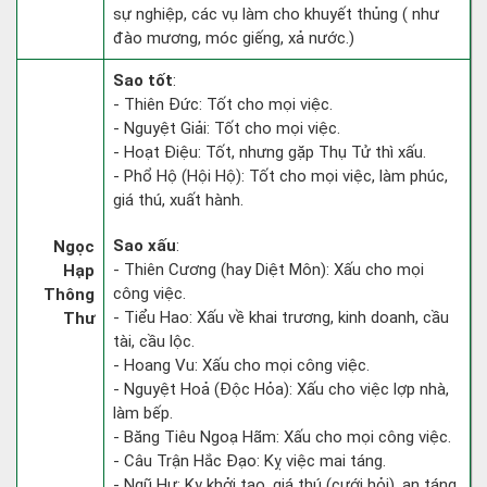
sự nghiệp, các vụ làm cho khuyết thủng ( như
đào mương, móc giếng, xả nước.)
Sao tốt
:
- Thiên Đức: Tốt cho mọi việc.
- Nguyệt Giải: Tốt cho mọi việc.
- Hoạt Điệu: Tốt, nhưng gặp Thụ Tử thì xấu.
- Phổ Hộ (Hội Hộ): Tốt cho mọi việc, làm phúc,
giá thú, xuất hành.
Sao xấu
:
Ngọc
- Thiên Cương (hay Diệt Môn): Xấu cho mọi
Hạp
công việc.
Thông
- Tiểu Hao: Xấu về khai trương, kinh doanh, cầu
Thư
tài, cầu lộc.
- Hoang Vu: Xấu cho mọi công việc.
- Nguyệt Hoả (Độc Hỏa): Xấu cho việc lợp nhà,
làm bếp.
- Băng Tiêu Ngoạ Hãm: Xấu cho mọi công việc.
- Câu Trận Hắc Đạo: Kỵ việc mai táng.
- Ngũ Hư: Kỵ khởi tạo, giá thú (cưới hỏi), an táng.