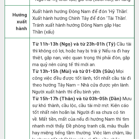
Xuất hành hướng Đông Nam để đón 'Hỷ Thần'.
Hướng
Xuất hành hướng Chính Tây để đón 'Tài Thần'.
xuất
Tránh xuất hành hướng Đông Nam gặp Hạc
hành
Thần (xấu)
Từ 11h-13h (Ngọ) và từ 23h-01h (Tý)
Cầu tài
thì không có lợi, hoặc hay bị trái ý. Nếu ra đi hay
thiệt, gặp nạn, việc quan trọng thì phải đòn, gặp
ma quỷ nên cúng tế thì mới an.
Từ 13h-15h (Mùi) và từ 01-03h (Sửu)
Mọi
công việc đều được tốt lành, tốt nhất cầu tài đi
theo hướng Tây Nam – Nhà cửa được yên lành.
Người xuất hành thì đều bình yên.
Từ 15h-17h (Thân) và từ 03h-05h (Dần)
Mưu
sự khó thành, cầu lộc, cầu tài mờ mịt. Kiện cáo
tốt nhất nên hoãn lại. Người đi xa chưa có tin
về. Mất tiền, mất của nếu đi hướng Nam thì tìm
nhanh mới thấy. Đề phòng tranh cãi, mâu thuẫn
hay miệng tiếng tầm thường. Việc làm chậm, lâu