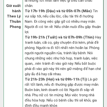
la nhưng tốt nhất làm việc gì đều cần chắc
Giờ xuất
chắn.
hành
Từ 17h-19h (Dậu) và từ 05h-07h (Mão)
Tin
Theo Lý
vui sắp tới, nếu cầu lộc, cầu tài thì đi hướng
Thuần
Nam. Đi công việc gặp gỡ có nhiều may mắn.
Phong
Người đi có tin về. Nếu chăn nuôi đều gặp thuận
lợi.
Từ 19h-21h (Tuất) và từ 07h-09h (Thìn)
Hay
tranh luận, cãi cọ, gây chuyện đói kém, phải đề
phòng. Người ra đi tốt nhất nên hoãn lại. Phòng
người người nguyền rủa, tránh lây bệnh. Nói
chung những việc như hội họp, tranh luận, việc
quan,…nên tránh đi vào giờ này. Nếu bắt buộc
phải đi vào giờ này thì nên giữ miệng để hạn ché
gây ẩu đả hay cãi nhau.
Từ 21h-23h (Hợi) và từ 09h-11h (Tị)
Là giờ
rất tốt lành, nếu đi thường gặp được may mắn.
Buôn bán, kinh doanh có lời. Người đi sắp về
nhà. Phụ nữ có tin mừng. Mọi việc trong nhà
đều hòa hợp. Nếu có bệnh cầu thì sẽ khỏi, gia
đình đều mạnh khỏe.