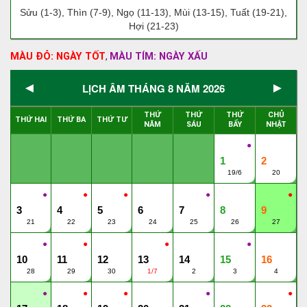
Sửu (1-3), Thìn (7-9), Ngọ (11-13), Mùi (13-15), Tuất (19-21),
Hợi (21-23)
MÀU ĐỎ: NGÀY TỐT
MÀU TÍM: NGÀY XẤU
,
◄
►
LỊCH ÂM THÁNG 8 NĂM 2026
THỨ
THỨ
THỨ
CHỦ
THỨ HAI
THỨ BA
THỨ TƯ
NĂM
SÁU
BẨY
NHẬT
●
1
2
19/6
20
●
●
●
●
●
3
4
5
6
7
8
9
21
22
23
24
25
26
27
●
●
●
●
10
11
12
13
14
15
16
28
29
30
1/7
2
3
4
●
●
●
●
●