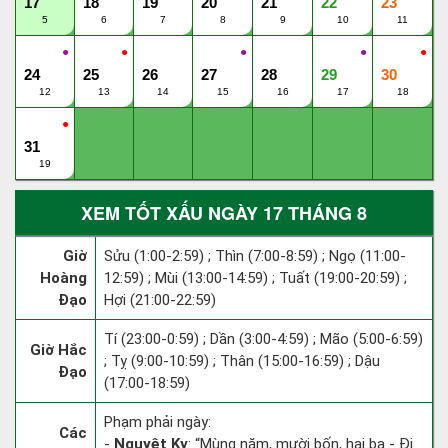
17
18
19
20
21
22
23
5
6
7
8
9
10
11
●
●
●
●
●
24
25
26
27
28
29
30
12
13
14
15
16
17
18
●
31
19
XEM TỐT XẤU NGÀY 17 THÁNG 8
Giờ
Sửu (1:00-2:59) ; Thìn (7:00-8:59) ; Ngọ (11:00-
Hoàng
12:59) ; Mùi (13:00-14:59) ; Tuất (19:00-20:59) ;
Đạo
Hợi (21:00-22:59)
Tí (23:00-0:59) ; Dần (3:00-4:59) ; Mão (5:00-6:59)
Giờ Hắc
; Tỵ (9:00-10:59) ; Thân (15:00-16:59) ; Dậu
Đạo
(17:00-18:59)
Phạm phải ngày:
Các
-
Nguyệt Kỵ
: “Mùng năm, mười bốn, hai ba - Đi