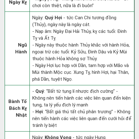
Ngày Kỵ
chơi còn thiệt, nữa là đi buôn”
Ngày:
Quý Hợi
- tức Can Chi tương đồng
(Thủy), ngày này là ngày cát.
- Nạp âm: Ngày Đại Hải Thủy, kỵ các tuổi: Đinh
Tỵ và Ất Tỵ.
Ngũ
- Ngày này thuộc hành Thủy khắc với hành Hỏa,
Hành
ngoại trừ các tuổi: Kỷ Sửu, Đinh Dậu và Kỷ Mùi
thuộc hành Hỏa không sợ Thủy.
- Ngày Hợi lục hợp với Dần, tam hợp với Mão và
Mùi thành Mộc cục. Xung Tỵ, hình Hợi, hại Thân,
phá Dần, tuyệt Ngọ.
-
Quý
: “Bất từ tụng lí nhược địch cường” -
Không nên tiến hành các việc liên quan đến kiện
Bành Tổ
tụng, ta lý yếu địch lý mạnh
Bách Kỵ
-
Hợi
: “Bất giá thú tất chủ phân trương” - Không
Nhật
nên tiến hành các việc liên quan đến cưới hỏi để
tránh ly biệt
Ngày:
Không Vong
- tức ngày Hung.