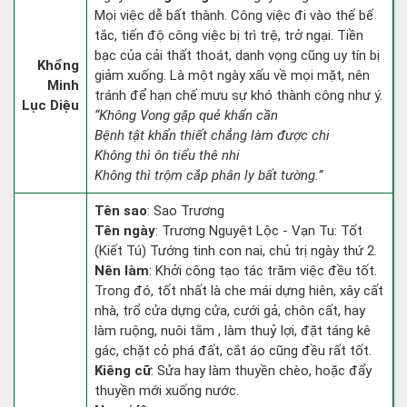
Mọi việc dễ bất thành. Công việc đi vào thế bế
tắc, tiến độ công việc bị trì trệ, trở ngại. Tiền
bạc của cải thất thoát, danh vọng cũng uy tín bị
Khổng
giảm xuống. Là một ngày xấu về mọi mặt, nên
Minh
tránh để hạn chế mưu sự khó thành công như ý.
Lục Diệu
“Không Vong gặp quẻ khẩn cần
Bệnh tật khẩn thiết chẳng làm được chi
Không thì ôn tiểu thê nhi
Không thì trộm cắp phân ly bất tường.”
Tên sao
: Sao Trương
Tên ngày
: Trương Nguyệt Lộc - Vạn Tu: Tốt
(Kiết Tú) Tướng tinh con nai, chủ trị ngày thứ 2.
Nên làm
: Khởi công tạo tác trăm việc đều tốt.
Trong đó, tốt nhất là che mái dựng hiên, xây cất
nhà, trổ cửa dựng cửa, cưới gả, chôn cất, hay
làm ruộng, nuôi tằm , làm thuỷ lợi, đặt táng kê
gác, chặt cỏ phá đất, cắt áo cũng đều rất tốt.
Kiêng cữ
: Sửa hay làm thuyền chèo, hoặc đẩy
thuyền mới xuống nước.