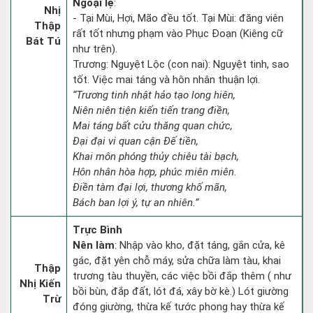
Ngoại lệ
:
Nhị
- Tại Mùi, Hợi, Mão đều tốt. Tại Mùi: đăng viên
Thập
rất tốt nhưng phạm vào Phục Đoạn (Kiêng cữ
Bát Tú
như trên).
Trương: Nguyệt Lộc (con nai): Nguyệt tinh, sao
tốt. Việc mai táng và hôn nhân thuận lợi.
“Trương tinh nhật hảo tạo long hiên,
Niên niên tiện kiến tiến trang điền,
Mai táng bất cửu thăng quan chức,
Đại đại vi quan cận Đế tiền,
Khai môn phóng thủy chiêu tài bạch,
Hôn nhân hòa hợp, phúc miên miên.
Điền tàm đại lợi, thương khố mãn,
Bách ban lợi ý, tự an nhiên.”
Trực Bình
Nên làm
: Nhập vào kho, đặt táng, gắn cửa, kê
gác, đặt yên chỗ máy, sửa chữa làm tàu, khai
Thập
trương tàu thuyền, các việc bồi đắp thêm ( như
Nhị Kiến
bồi bùn, đắp đất, lót đá, xây bờ kè.) Lót giường
Trừ
đóng giường, thừa kế tước phong hay thừa kế