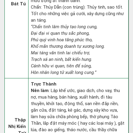
mưu động ắt thành danh.
Bát Tú
Chẩn: Thủy Dẫn (con trùng): Thủy tinh, sao tốt.
Tốt cho những việc gả cưới, xây dựng cũng như
an táng.
“Chẩn tinh lâm thủy tạo long cung,
Đại đại vi quan thụ sắc phong,
Phú quý vinh hoa tăng phúc thọ,
Khố mãn thương doanh tự xương long.
Mai táng văn tinh lai chiếu trợ,
Trạch xá an ninh, bất kiến hung.
Cánh hữu vi quan, tiên đế sủng,
Hôn nhân long tử xuất long cung.”
Trực Thành
Nên làm
: Lập khế ước, giao dịch, cho vay, thu
nợ, mua hàng, bán hàng, xuất hành, đi tàu
thuyền, khởi tạo, động thổ, san nền đắp nền,
gắn cửa, đặt táng, kê gác, dựng xây kho vựa,
làm hay sửa chữa phòng bếp, thờ phụng Táo
Thập
Thần, lắp đặt máy móc ( hay các loại máy ), gặt
Nhị Kiến
lúa, đào ao giếng, tháo nước, cầu thầy chữa