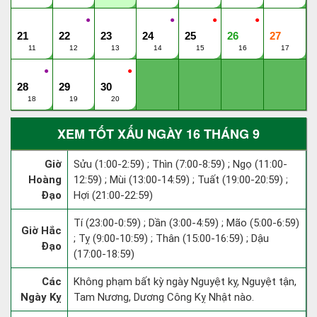
●
●
●
●
21
22
23
24
25
26
27
11
12
13
14
15
16
17
●
●
28
29
30
18
19
20
XEM TỐT XẤU NGÀY 16 THÁNG 9
Giờ
Sửu (1:00-2:59) ; Thìn (7:00-8:59) ; Ngọ (11:00-
Hoàng
12:59) ; Mùi (13:00-14:59) ; Tuất (19:00-20:59) ;
Đạo
Hợi (21:00-22:59)
Tí (23:00-0:59) ; Dần (3:00-4:59) ; Mão (5:00-6:59)
Giờ Hắc
; Tỵ (9:00-10:59) ; Thân (15:00-16:59) ; Dậu
Đạo
(17:00-18:59)
Các
Không phạm bất kỳ ngày Nguyệt kỵ, Nguyệt tận,
Ngày Kỵ
Tam Nương, Dương Công Kỵ Nhật nào.