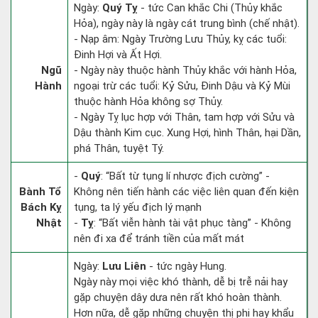
Ngày:
Quý Tỵ
- tức Can khắc Chi (Thủy khắc
Hỏa), ngày này là ngày cát trung bình (chế nhật).
- Nạp âm: Ngày Trường Lưu Thủy, kỵ các tuổi:
Đinh Hợi và Ất Hợi.
Ngũ
- Ngày này thuộc hành Thủy khắc với hành Hỏa,
Hành
ngoại trừ các tuổi: Kỷ Sửu, Đinh Dậu và Kỷ Mùi
thuộc hành Hỏa không sợ Thủy.
- Ngày Tỵ lục hợp với Thân, tam hợp với Sửu và
Dậu thành Kim cục. Xung Hợi, hình Thân, hại Dần,
phá Thân, tuyệt Tý.
-
Quý
: “Bất từ tụng lí nhược địch cường” -
Bành Tổ
Không nên tiến hành các việc liên quan đến kiện
Bách Kỵ
tụng, ta lý yếu địch lý mạnh
Nhật
-
Tỵ
: “Bất viễn hành tài vật phục tàng” - Không
nên đi xa để tránh tiền của mất mát
Ngày:
Lưu Liên
- tức ngày Hung.
Ngày này mọi việc khó thành, dễ bị trễ nải hay
gặp chuyện dây dưa nên rất khó hoàn thành.
Hơn nữa, dễ gặp những chuyện thị phi hay khẩu