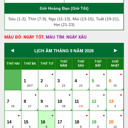
Giờ Hoàng Đạo (Giờ Tốt)
Sửu (1-3), Thìn (7-9), Ngọ (11-13), Mùi (13-15), Tuất (19-21),
Hợi (21-23)
MÀU ĐỎ: NGÀY TỐT
MÀU TÍM: NGÀY XẤU
,
◄
►
LỊCH ÂM THÁNG 9 NĂM 2026
THỨ
THỨ
THỨ
CHỦ
THỨ HAI
THỨ BA
THỨ TƯ
NĂM
SÁU
BẨY
NHẬT
●
●
●
●
1
2
3
4
5
6
20/7
21
22
23
24
25
●
●
●
●
7
8
9
10
11
12
13
26
27
28
29
1/8
2
3
●
●
●
●
●
14
15
16
17
18
19
20
4
5
6
7
8
9
10