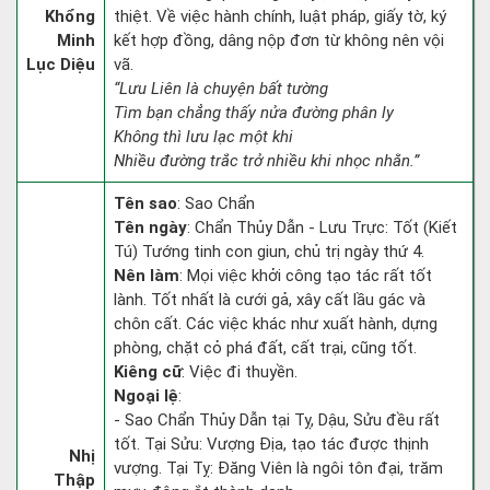
Khổng
thiệt. Về việc hành chính, luật pháp, giấy tờ, ký
Minh
kết hợp đồng, dâng nộp đơn từ không nên vội
Lục Diệu
vã.
“Lưu Liên là chuyện bất tường
Tìm bạn chẳng thấy nửa đường phân ly
Không thì lưu lạc một khi
Nhiều đường trắc trở nhiều khi nhọc nhằn.”
Tên sao
: Sao Chẩn
Tên ngày
: Chẩn Thủy Dẫn - Lưu Trực: Tốt (Kiết
Tú) Tướng tinh con giun, chủ trị ngày thứ 4.
Nên làm
: Mọi việc khởi công tạo tác rất tốt
lành. Tốt nhất là cưới gả, xây cất lầu gác và
chôn cất. Các việc khác như xuất hành, dựng
phòng, chặt cỏ phá đất, cất trại, cũng tốt.
Kiêng cữ
: Việc đi thuyền.
Ngoại lệ
:
- Sao Chẩn Thủy Dẫn tại Tỵ, Dậu, Sửu đều rất
tốt. Tại Sửu: Vượng Địa, tạo tác được thịnh
Nhị
vượng. Tại Tỵ: Đăng Viên là ngôi tôn đại, trăm
Thập