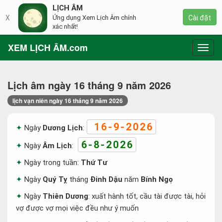
LỊCH ÂM
X
Ứng dụng Xem Lịch Âm chính
Cài đặt
xác nhất!
XEM LỊCH ÂM.com
Toggl
navig
Lịch âm ngày 16 tháng 9 năm 2026
lịch vạn niên ngày 16 tháng 9 năm 2026
16-9-2026
Ngày
Dương Lịch
:
6-8-2026
Ngày
Âm Lịch
:
Ngày trong tuần:
Thứ Tư
Ngày
Quý Tỵ
tháng
Đinh Dậu
năm
Bính Ngọ
Ngày
Thiên Dương
: xuất hành tốt, cầu tài được tài, hỏi
vợ được vợ mọi việc đều như ý muốn