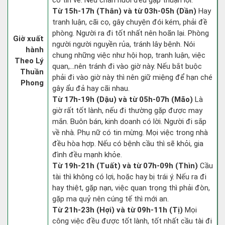
có tin về. Nếu chăn nuôi đều gặp thuận lợi.
Từ 15h-17h (Thân) và từ 03h-05h (Dần)
Hay
tranh luận, cãi cọ, gây chuyện đói kém, phải đề
phòng. Người ra đi tốt nhất nên hoãn lại. Phòng
Giờ xuất
người người nguyền rủa, tránh lây bệnh. Nói
hành
chung những việc như hội họp, tranh luận, việc
Theo Lý
quan,…nên tránh đi vào giờ này. Nếu bắt buộc
Thuần
phải đi vào giờ này thì nên giữ miệng để hạn ché
Phong
gây ẩu đả hay cãi nhau.
Từ 17h-19h (Dậu) và từ 05h-07h (Mão)
Là
giờ rất tốt lành, nếu đi thường gặp được may
mắn. Buôn bán, kinh doanh có lời. Người đi sắp
về nhà. Phụ nữ có tin mừng. Mọi việc trong nhà
đều hòa hợp. Nếu có bệnh cầu thì sẽ khỏi, gia
đình đều mạnh khỏe.
Từ 19h-21h (Tuất) và từ 07h-09h (Thìn)
Cầu
tài thì không có lợi, hoặc hay bị trái ý. Nếu ra đi
hay thiệt, gặp nạn, việc quan trọng thì phải đòn,
gặp ma quỷ nên cúng tế thì mới an.
Từ 21h-23h (Hợi) và từ 09h-11h (Tị)
Mọi
công việc đều được tốt lành, tốt nhất cầu tài đi