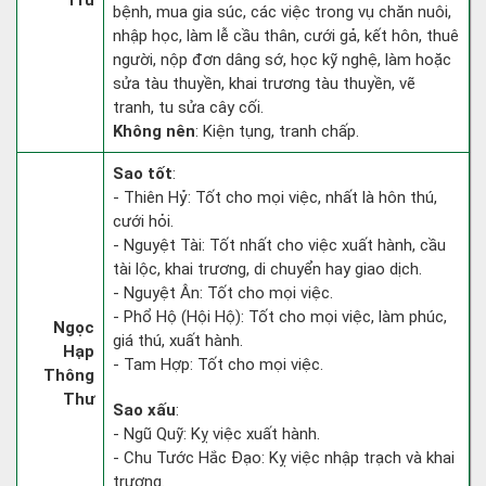
Trừ
bệnh, mua gia súc, các việc trong vụ chăn nuôi,
nhập học, làm lễ cầu thân, cưới gả, kết hôn, thuê
người, nộp đơn dâng sớ, học kỹ nghệ, làm hoặc
sửa tàu thuyền, khai trương tàu thuyền, vẽ
tranh, tu sửa cây cối.
Không nên
: Kiện tụng, tranh chấp.
Sao tốt
:
- Thiên Hỷ: Tốt cho mọi việc, nhất là hôn thú,
cưới hỏi.
- Nguyệt Tài: Tốt nhất cho việc xuất hành, cầu
tài lộc, khai trương, di chuyển hay giao dịch.
- Nguyệt Ân: Tốt cho mọi việc.
- Phổ Hộ (Hội Hộ): Tốt cho mọi việc, làm phúc,
Ngọc
giá thú, xuất hành.
Hạp
- Tam Hợp: Tốt cho mọi việc.
Thông
Thư
Sao xấu
:
- Ngũ Quỹ: Kỵ việc xuất hành.
- Chu Tước Hắc Đạo: Kỵ việc nhập trạch và khai
trương.