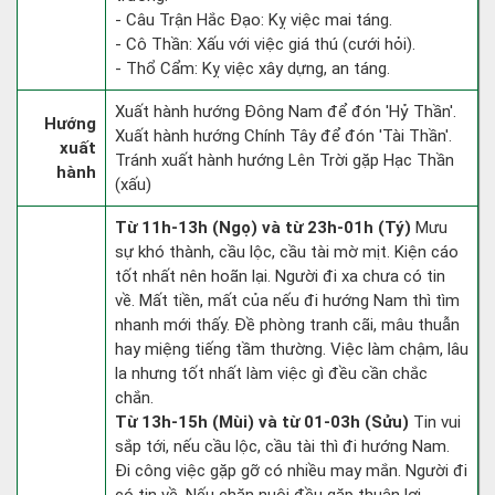
- Câu Trận Hắc Đạo: Kỵ việc mai táng.
- Cô Thần: Xấu với việc giá thú (cưới hỏi).
- Thổ Cẩm: Kỵ việc xây dựng, an táng.
Xuất hành hướng Đông Nam để đón 'Hỷ Thần'.
Hướng
Xuất hành hướng Chính Tây để đón 'Tài Thần'.
xuất
Tránh xuất hành hướng Lên Trời gặp Hạc Thần
hành
(xấu)
Từ 11h-13h (Ngọ) và từ 23h-01h (Tý)
Mưu
sự khó thành, cầu lộc, cầu tài mờ mịt. Kiện cáo
tốt nhất nên hoãn lại. Người đi xa chưa có tin
về. Mất tiền, mất của nếu đi hướng Nam thì tìm
nhanh mới thấy. Đề phòng tranh cãi, mâu thuẫn
hay miệng tiếng tầm thường. Việc làm chậm, lâu
la nhưng tốt nhất làm việc gì đều cần chắc
chắn.
Từ 13h-15h (Mùi) và từ 01-03h (Sửu)
Tin vui
sắp tới, nếu cầu lộc, cầu tài thì đi hướng Nam.
Đi công việc gặp gỡ có nhiều may mắn. Người đi