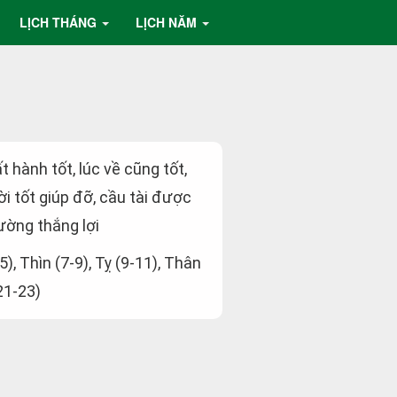
LỊCH THÁNG
LỊCH NĂM
ất hành tốt, lúc về cũng tốt,
i tốt giúp đỡ, cầu tài được
ường thắng lợi
5), Thìn (7-9), Tỵ (9-11), Thân
21-23)