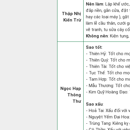
Nên làm
: Lập khế ước,
đắp nền, gắn cửa, đặt 
Thập Nhị
hay các loại máy ), gặt
Kiến Trừ
làm lễ cầu thân, cưới 
vẽ tranh, tu sửa cây cối
Không nên
: Kiện tụng,
Sao tốt
:
- Thiên Hỷ: Tốt cho mọi
- Thiên Quý: Tốt cho m
- Thiên Tài: Tốt cho việ
- Tục Thế: Tốt cho mọi 
- Tam Hợp: Tốt cho mọ
- Mẫu Thương: Tốt cho 
Ngọc Hạp
- Kim Quỹ Hoàng Đạo: T
Thông
Thư
Sao xấu
:
- Hoả Tai: Xấu đối với 
- Nguyệt Yếm Đại Hoạ: X
- Trùng Tang: Kiêng kỵ 
- Cô Thần: Xấu với việc 