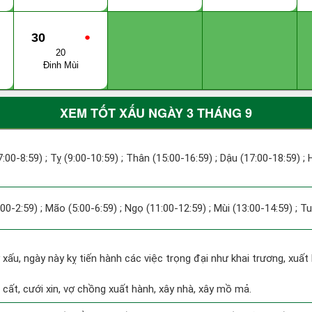
30
●
20
Đinh Mùi
XEM TỐT XẤU NGÀY 3 THÁNG 9
7:00-8:59) ; Tỵ (9:00-10:59) ; Thân (15:00-16:59) ; Dậu (17:00-18:59) ; 
:00-2:59) ; Mão (5:00-6:59) ; Ngọ (11:00-12:59) ; Mùi (13:00-14:59) ; T
y xấu, ngày này kỵ tiến hành các việc trọng đại như khai trương, xuất
 cất, cưới xin, vợ chồng xuất hành, xây nhà, xây mồ mả.