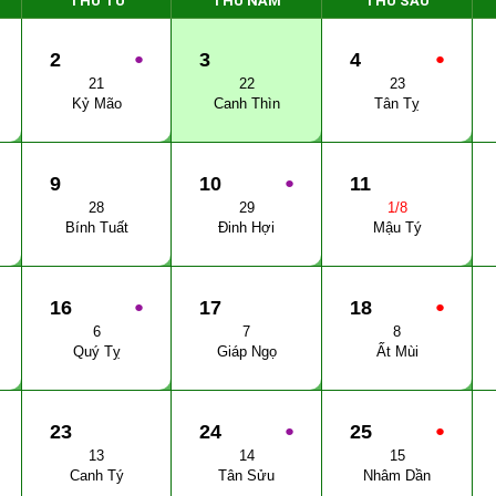
THỨ TƯ
THỨ NĂM
THỨ SÁU
2
●
3
4
●
21
22
23
Kỷ Mão
Canh Thìn
Tân Tỵ
9
10
●
11
28
29
1/8
Bính Tuất
Đinh Hợi
Mậu Tý
16
●
17
18
●
6
7
8
Quý Tỵ
Giáp Ngọ
Ất Mùi
23
24
●
25
●
13
14
15
Canh Tý
Tân Sửu
Nhâm Dần