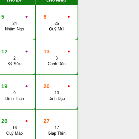
THỨ BẨY
CHỦ NHẬT
5
●
6
●
24
25
Nhâm Ngọ
Quý Mùi
12
●
13
●
2
3
Kỷ Sửu
Canh Dần
19
●
20
●
9
10
Bính Thân
Đinh Dậu
26
●
27
16
17
Quý Mão
Giáp Thìn