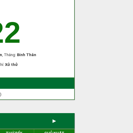
22
n
, Tháng:
Bính Thân
khí:
Xử thử
)
►