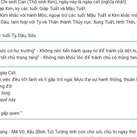
 Chi sinh Can (Thổ sinh Kim), ngày này là ngày cát (nghĩa nhật).
p Kim, kỵ các tuổi: Giáp Tuất và Mậu Tuất.
Kim khắc với hành Mộc, ngoại trừ các tuổi: Mậu Tuất vì Kim khắc mà
i Dậu, tam hợp với Tý và Thân thành Thủy cục. Xung Tuất, hình Thìn, 
tuổi Tỵ, Dậu, Sửu.
 chức cơ hư trướng” - Không nên tiến hành quay tơ để tránh cũi dệt h
 tất chủ trọng tang” - Không nên khóc lóc để tránh chủ có trùng ta
gày Cát.
việc đều tốt lành và ít gặp trở ngại. Mưu đại sự hanh thông, thuận 
ng đỡ.
 long
 quẻ này
 gặp quen.”
ang - Mã Vũ: Xấu (Bình Tú) Tướng tinh con chó sói, chủ trị ngày thứ 