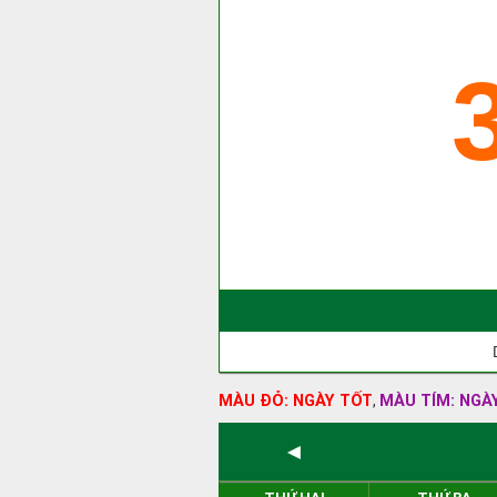
MÀU ĐỎ: NGÀY TỐT
MÀU TÍM: NGÀ
,
◄