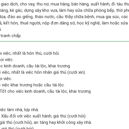
 giao dịch, cho vay, thu nợ, mua hàng, bán hàng, xuất hành, đi tàu t
táng, kê gác, dựng xây kho vựa, làm hay sửa chữa phòng bếp, thờ p
 lúa, đào ao giếng, tháo nước, cầu thầy chữa bệnh, mua gia súc, các
gả, kết hôn, thuê người, nộp đơn dâng sớ, học kỹ nghệ, làm hoặc sửa 
.
 tranh chấp.
 việc, nhất là hôn thú, cưới hỏi.
ọi việc.
c kinh doanh, cầu tài lộc, khai trương.
việc, nhất là việc hôn nhân giá thú (cưới xin).
i việc.
việc khai trương hoặc cầu tài lộc.
ốt cho việc kinh doanh, cầu tài lộc, khai trương.
việc làm nhà, lợp nhà.
ấu đối với việc xuất hành, giá thú (cưới hỏi).
giá thú (cưới hỏi), an táng hay khởi công xây nhà.
giá thú (cưới hỏi).