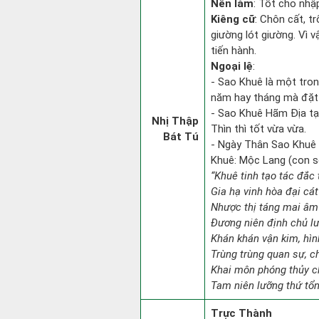
Nên làm
: Tốt cho nhậ
Kiêng cữ
: Chôn cất, t
giường lót giường. Vì 
tiến hành.
Ngoại lệ
:
- Sao Khuê là một tro
năm hay tháng mà đặt 
- Sao Khuê Hãm Địa tại
Nhị Thập
Thìn thì tốt vừa vừa.
Bát Tú
- Ngày Thân Sao Khuê 
Khuê: Mộc Lang (con só
“Khuê tinh tạo tác đắc 
Gia hạ vinh hòa đại cát
Nhược thị táng mai âm 
Đương niên định chủ l
Khán khán vận kim, hìn
Trùng trùng quan sự, c
Khai môn phóng thủy ch
Tam niên lưỡng thứ tổn 
Trực Thành