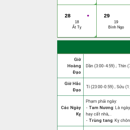
28
●
29
18
19
Ất Tỵ
Bính Ngọ
Giờ
Hoàng
Dần (3:00-4:59) ; Thìn (
Đạo
Giờ Hắc
Tí (23:00-0:59) ; Sửu (1
Đạo
Phạm phải ngày:
Các Ngày
-
Tam Nương
: Là ngà
Kỵ
hay cất nhà,...
-
Trùng tang
: Kỵ chôn