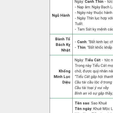
Ngày:
Canh Thìn
- tức
- Nạp âm: Ngày Bạch Lạ
- Ngày này thuộc hành 
Ngũ Hành
- Ngày Thìn lục hợp vớ
Tuất.
- Tam Sát kỵ mệnh các 
Bành Tổ
-
Canh
: “Bất kinh lạc
Bách Kỵ
-
Thìn
: “Bất khốc khấp
Nhật
Ngày:
Tiểu Cát
- tức n
Trong này Tiểu Cát mọi 
Khổng
chở, được quý nhân nâ
Minh Lục
“Tiểu Cát gặp hội thanh
Diệu
Cầu tài cầu lộc ở trong
Cầu tài toại ý vui vầy
Bình an vô sự gặp thầy,
Tên sao
: Sao Khuê
Tên ngày
: Khuê Mộc L