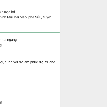
 được lợi.
hình Mùi, hại Mão, phá Sửu, tuyệt
ư hại ngang
ng
lợi, cùng với đó âm phúc độ trì, che
5.