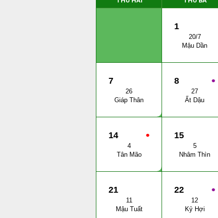
THỨ HAI
THỨ BA
1
20/7
Mậu Dần
7
8
●
26
27
Giáp Thân
Ất Dậu
14
●
15
4
5
Tân Mão
Nhâm Thìn
21
22
●
11
12
Mậu Tuất
Kỷ Hợi