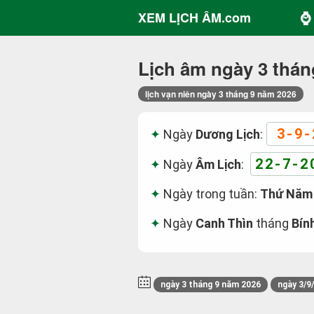
⌚ 
XEM LỊCH ÂM.com
Lịch âm ngày 3 thán
lịch vạn niên ngày 3 tháng 9 năm 2026
3-9-
Ngày
Dương Lịch
:
22-7-2
Ngày
Âm Lịch
:
Ngày trong tuần:
Thứ Năm
Ngày
Canh Thìn
tháng
Bín
ngày 3 tháng 9 năm 2026
ngày 3/9