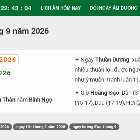
22: 43 : 05
LỊCH ÂM HÔM NAY
ĐỔI NGÀY ÂM DƯƠNG
g 9 năm 2026
2026
Ngày
Thuần Dương
: xu
nhiều thuận lợi, được ngườ
026
như ý muốn, tranh luận th
Giờ
Hoàng Đạo
: Dần (3-
h Thân
năm
Bính Ngọ
(15-17), Dậu (17-19), Hợi (
/2026
ngày tốt tháng 9 năm 2026
ngày hoàng đạo tháng 9