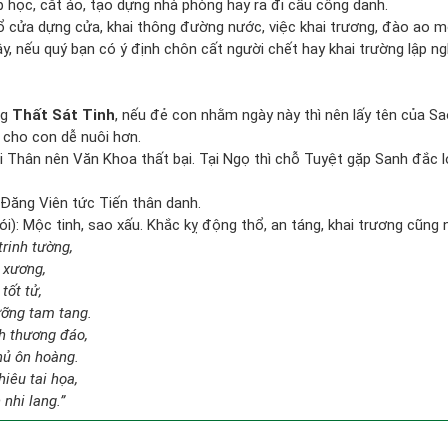
p học, cắt áo, tạo dựng nhà phòng hay ra đi cầu công danh.
rổ cửa dựng cửa, khai thông đường nước, việc khai trương, đào ao m
vậy, nếu quý bạn có ý định chôn cất người chết hay khai trường lập 
ng
Thất Sát Tinh
, nếu đẻ con nhằm ngày này thì nên lấy tên của S
cho con dễ nuôi hơn.
 Thân nên Văn Khoa thất bại. Tại Ngọ thì chỗ Tuyệt gặp Sanh đắc l
Đăng Viên tức Tiến thân danh.
i): Mộc tinh, sao xấu. Khắc kỵ động thổ, an táng, khai trương cũng
trinh tường,
 xương,
tốt tử,
ưỡng tam tang.
h thương đáo,
hủ ôn hoàng.
iêu tai họa,
nhi lang.”