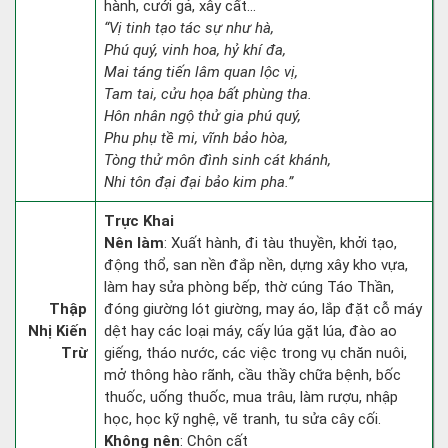
hành, cưới gả, xây cất...
“Vị tinh tạo tác sự như hà,
Phú quý, vinh hoa, hỷ khí đa,
Mai táng tiến lâm quan lộc vị,
Tam tai, cửu họa bất phùng tha.
Hôn nhân ngộ thử gia phú quý,
Phu phụ tề mi, vĩnh bảo hòa,
Tòng thử môn đình sinh cát khánh,
Nhi tôn đại đại bảo kim pha.”
Trực Khai
Nên làm
: Xuất hành, đi tàu thuyền, khởi tạo,
động thổ, san nền đắp nền, dựng xây kho vựa,
làm hay sửa phòng bếp, thờ cúng Táo Thần,
Thập
đóng giường lót giường, may áo, lắp đặt cỗ máy
Nhị Kiến
dệt hay các loại máy, cấy lúa gặt lúa, đào ao
Trừ
giếng, tháo nước, các việc trong vụ chăn nuôi,
mở thông hào rãnh, cầu thầy chữa bệnh, bốc
thuốc, uống thuốc, mua trâu, làm rượu, nhập
học, học kỹ nghệ, vẽ tranh, tu sửa cây cối.
Không nên
: Chôn cất