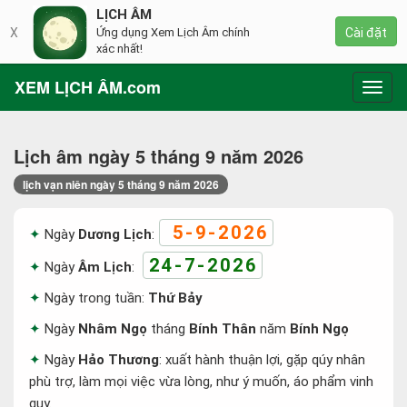
LỊCH ÂM
X
Ứng dụng Xem Lịch Âm chính
Cài đặt
xác nhất!
XEM LỊCH ÂM.com
Toggl
navig
Lịch âm ngày 5 tháng 9 năm 2026
lịch vạn niên ngày 5 tháng 9 năm 2026
5-9-2026
Ngày
Dương Lịch
:
24-7-2026
Ngày
Âm Lịch
:
Ngày trong tuần:
Thứ Bảy
Ngày
Nhâm Ngọ
tháng
Bính Thân
năm
Bính Ngọ
Ngày
Hảo Thương
: xuất hành thuận lợi, gặp qúy nhân
phù trợ, làm mọi việc vừa lòng, như ý muốn, áo phẩm vinh
quy.