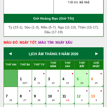
Tiết khí:
Xử thử
Giờ Hoàng Đạo (Giờ Tốt)
Tý (23-1), Sửu (1-3), Mão (5-7), Ngọ (11-13), Thân (15-17),
Dậu (17-19)
MÀU ĐỎ: NGÀY TỐT
MÀU TÍM: NGÀY XẤU
,
◄
►
LỊCH ÂM THÁNG 9 NĂM 2026
THỨ
THỨ
THỨ
CHỦ
THỨ HAI
THỨ BA
THỨ TƯ
NĂM
SÁU
BẨY
NHẬT
●
●
●
●
1
2
3
4
5
6
20/7
21
22
23
24
25
●
●
●
●
7
8
9
10
11
12
13
26
27
28
29
1/8
2
3