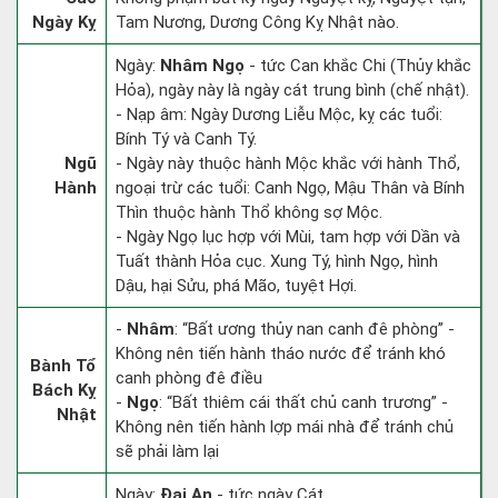
Ngày Kỵ
Tam Nương, Dương Công Kỵ Nhật nào.
Ngày:
Nhâm Ngọ
- tức Can khắc Chi (Thủy khắc
Hỏa), ngày này là ngày cát trung bình (chế nhật).
- Nạp âm: Ngày Dương Liễu Mộc, kỵ các tuổi:
Bính Tý và Canh Tý.
Ngũ
- Ngày này thuộc hành Mộc khắc với hành Thổ,
Hành
ngoại trừ các tuổi: Canh Ngọ, Mậu Thân và Bính
Thìn thuộc hành Thổ không sợ Mộc.
- Ngày Ngọ lục hợp với Mùi, tam hợp với Dần và
Tuất thành Hỏa cục. Xung Tý, hình Ngọ, hình
Dậu, hại Sửu, phá Mão, tuyệt Hợi.
-
Nhâm
: “Bất ương thủy nan canh đê phòng” -
Không nên tiến hành tháo nước để tránh khó
Bành Tổ
canh phòng đê điều
Bách Kỵ
-
Ngọ
: “Bất thiêm cái thất chủ canh trương” -
Nhật
Không nên tiến hành lợp mái nhà để tránh chủ
sẽ phải làm lại
Ngày:
Đại An
- tức ngày Cát.