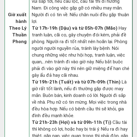
vui sắp tới, nếu cầu lộc, cầu tài thì đi hướng
Nam. Đi công việc gặp gỡ có nhiều may mắn.
Giờ xuất
Người đi có tin về. Nếu chăn nuôi đều gặp thuận
hành
lợi.
Theo Lý
Từ 17h-19h (Dậu) và từ 05h-07h (Mão)
Hay
Thuần
tranh luận, cãi cọ, gây chuyện đói kém, phải đề
Phong
phòng. Người ra đi tốt nhất nên hoãn lại. Phòng
người người nguyền rủa, tránh lây bệnh. Nói
chung những việc như hội họp, tranh luận, việc
quan,…nên tránh đi vào giờ này. Nếu bắt buộc
phải đi vào giờ này thì nên giữ miệng để hạn ché
gây ẩu đả hay cãi nhau.
Từ 19h-21h (Tuất) và từ 07h-09h (Thìn)
Là
giờ rất tốt lành, nếu đi thường gặp được may
mắn. Buôn bán, kinh doanh có lời. Người đi sắp
về nhà. Phụ nữ có tin mừng. Mọi việc trong nhà
đều hòa hợp. Nếu có bệnh cầu thì sẽ khỏi, gia
đình đều mạnh khỏe.
Từ 21h-23h (Hợi) và từ 09h-11h (Tị)
Cầu tài
thì không có lợi, hoặc hay bị trái ý. Nếu ra đi hay
thiệt, gặp nạn, việc quan trọng thì phải đòn, gặp