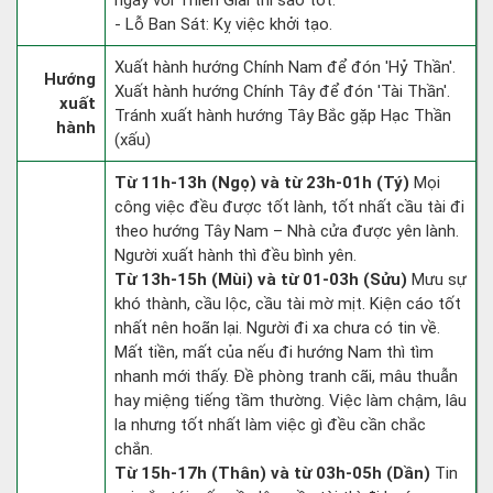
ngày với Thiên Giải thì sao tốt.
- Lỗ Ban Sát: Kỵ việc khởi tạo.
Xuất hành hướng Chính Nam để đón 'Hỷ Thần'.
Hướng
Xuất hành hướng Chính Tây để đón 'Tài Thần'.
xuất
Tránh xuất hành hướng Tây Bắc gặp Hạc Thần
hành
(xấu)
Từ 11h-13h (Ngọ) và từ 23h-01h (Tý)
Mọi
công việc đều được tốt lành, tốt nhất cầu tài đi
theo hướng Tây Nam – Nhà cửa được yên lành.
Người xuất hành thì đều bình yên.
Từ 13h-15h (Mùi) và từ 01-03h (Sửu)
Mưu sự
khó thành, cầu lộc, cầu tài mờ mịt. Kiện cáo tốt
nhất nên hoãn lại. Người đi xa chưa có tin về.
Mất tiền, mất của nếu đi hướng Nam thì tìm
nhanh mới thấy. Đề phòng tranh cãi, mâu thuẫn
hay miệng tiếng tầm thường. Việc làm chậm, lâu
la nhưng tốt nhất làm việc gì đều cần chắc
chắn.
Từ 15h-17h (Thân) và từ 03h-05h (Dần)
Tin