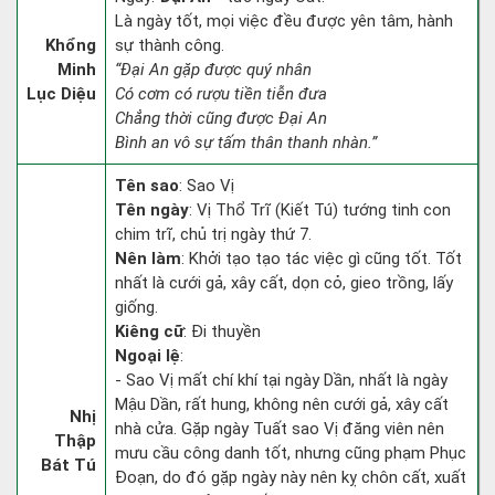
Là ngày tốt, mọi việc đều được yên tâm, hành
Khổng
sự thành công.
Minh
“Đại An gặp được quý nhân
Lục Diệu
Có cơm có rượu tiền tiễn đưa
Chẳng thời cũng được Đại An
Bình an vô sự tấm thân thanh nhàn.”
Tên sao
: Sao Vị
Tên ngày
: Vị Thổ Trĩ (Kiết Tú) tướng tinh con
chim trĩ, chủ trị ngày thứ 7.
Nên làm
: Khởi tạo tạo tác việc gì cũng tốt. Tốt
nhất là cưới gả, xây cất, dọn cỏ, gieo trồng, lấy
giống.
Kiêng cữ
: Đi thuyền
Ngoại lệ
:
- Sao Vị mất chí khí tại ngày Dần, nhất là ngày
Mậu Dần, rất hung, không nên cưới gả, xây cất
Nhị
nhà cửa. Gặp ngày Tuất sao Vị đăng viên nên
Thập
mưu cầu công danh tốt, nhưng cũng phạm Phục
Bát Tú
Đoạn, do đó gặp ngày này nên kỵ chôn cất, xuất