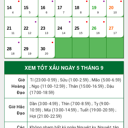
●
●
●
●
●
14
15
16
17
18
19
20
4
5
6
7
8
9
10
●
●
●
●
21
22
23
24
25
26
27
11
12
13
14
15
16
17
●
●
28
29
30
18
19
20
XEM TỐT XẤU NGÀY 5 THÁNG 9
Giờ
Tí (23:00-0:59) ; Sửu (1:00-2:59) ; Mão (5:00-6:59)
Hoàng
; Ngọ (11:00-12:59) ; Thân (15:00-16:59) ; Dậu
Đạo
(17:00-18:59)
Dần (3:00-4:59) ; Thìn (7:00-8:59) ; Tỵ (9:00-
Giờ Hắc
10:59) ; Mùi (13:00-14:59) ; Tuất (19:00-20:59) ;
Đạo
Hợi (21:00-22:59)
Các
Không phạm bất kỳ ngày Nguyệt kỵ, Nguyệt tận,