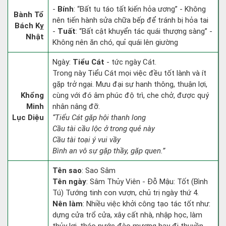
-
Bính
: “Bất tu táo tất kiến hỏa ương” - Không
Bành Tổ
nên tiến hành sửa chữa bếp để tránh bị hỏa tai
Bách Kỵ
-
Tuất
: “Bất cật khuyển tác quái thượng sàng” -
Nhật
Không nên ăn chó, quỉ quái lên giường
Ngày:
Tiểu Cát
- tức ngày Cát.
Trong này Tiểu Cát mọi việc đều tốt lành và ít
gặp trở ngại. Mưu đại sự hanh thông, thuận lợi,
Khổng
cùng với đó âm phúc độ trì, che chở, được quý
Minh
nhân nâng đỡ.
Lục Diệu
“Tiểu Cát gặp hội thanh long
Cầu tài cầu lộc ở trong quẻ này
Cầu tài toại ý vui vầy
Bình an vô sự gặp thầy, gặp quen.”
Tên sao
: Sao Sâm
Tên ngày
: Sâm Thủy Viên - Đỗ Mậu: Tốt (Bình
Tú) Tướng tinh con vượn, chủ trị ngày thứ 4.
Nên làm
: Nhiều việc khởi công tạo tác tốt như:
dựng cửa trổ cửa, xây cất nhà, nhập học, làm