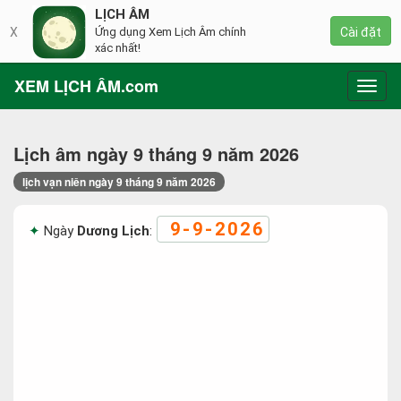
LỊCH ÂM
X
Ứng dụng Xem Lịch Âm chính
Cài đặt
xác nhất!
XEM LỊCH ÂM.com
Toggl
navig
Lịch âm ngày 9 tháng 9 năm 2026
lịch vạn niên ngày 9 tháng 9 năm 2026
9-9-2026
Ngày
Dương Lịch
: