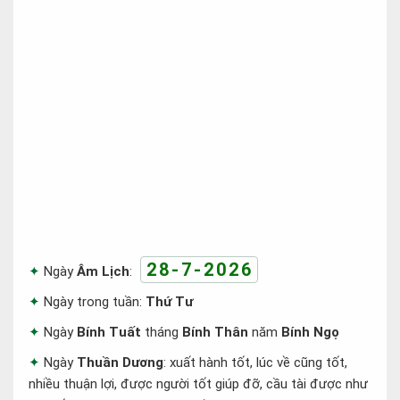
28-7-2026
Ngày
Âm Lịch
:
Ngày trong tuần:
Thứ Tư
Ngày
Bính Tuất
tháng
Bính Thân
năm
Bính Ngọ
Ngày
Thuần Dương
: xuất hành tốt, lúc về cũng tốt,
nhiều thuận lợi, được người tốt giúp đỡ, cầu tài được như