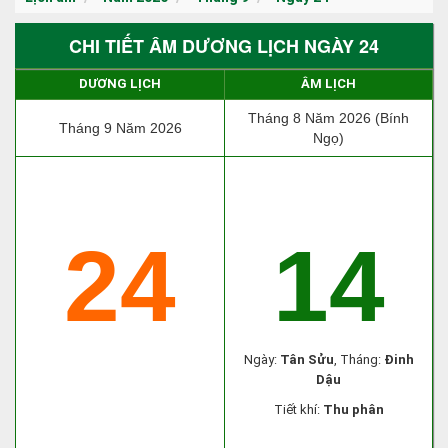
CHI TIẾT ÂM DƯƠNG LỊCH NGÀY 24
DƯƠNG LỊCH
ÂM LỊCH
Tháng 8 Năm 2026 (Bính
Tháng 9 Năm 2026
Ngọ)
24
14
Ngày:
Tân Sửu
, Tháng:
Đinh
Dậu
Tiết khí:
Thu phân