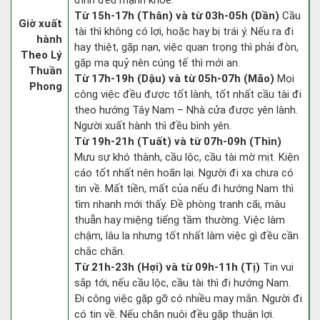
đình đều mạnh khỏe.
Từ 15h-17h (Thân) và từ 03h-05h (Dần)
Cầu
Giờ xuất
tài thì không có lợi, hoặc hay bị trái ý. Nếu ra đi
hành
hay thiệt, gặp nạn, việc quan trọng thì phải đòn,
Theo Lý
gặp ma quỷ nên cúng tế thì mới an.
Thuần
Từ 17h-19h (Dậu) và từ 05h-07h (Mão)
Mọi
Phong
công việc đều được tốt lành, tốt nhất cầu tài đi
theo hướng Tây Nam – Nhà cửa được yên lành.
Người xuất hành thì đều bình yên.
Từ 19h-21h (Tuất) và từ 07h-09h (Thìn)
Mưu sự khó thành, cầu lộc, cầu tài mờ mịt. Kiện
cáo tốt nhất nên hoãn lại. Người đi xa chưa có
tin về. Mất tiền, mất của nếu đi hướng Nam thì
tìm nhanh mới thấy. Đề phòng tranh cãi, mâu
thuẫn hay miệng tiếng tầm thường. Việc làm
chậm, lâu la nhưng tốt nhất làm việc gì đều cần
chắc chắn.
Từ 21h-23h (Hợi) và từ 09h-11h (Tị)
Tin vui
sắp tới, nếu cầu lộc, cầu tài thì đi hướng Nam.
Đi công việc gặp gỡ có nhiều may mắn. Người đi
có tin về. Nếu chăn nuôi đều gặp thuận lợi.