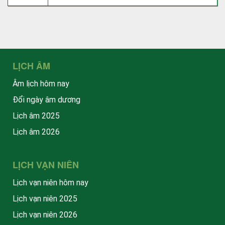
LỊCH ÂM
Âm lịch hôm nay
Đổi ngày âm dương
Lịch âm 2025
Lịch âm 2026
LỊCH VẠN NIÊN
Lịch vạn niên hôm nay
Lịch vạn niên 2025
Lịch vạn niên 2026